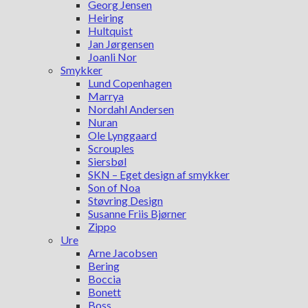
Georg Jensen
Heiring
Hultquist
Jan Jørgensen
Joanli Nor
Smykker
Lund Copenhagen
Marrya
Nordahl Andersen
Nuran
Ole Lynggaard
Scrouples
Siersbøl
SKN – Eget design af smykker
Son of Noa
Støvring Design
Susanne Friis Bjørner
Zippo
Ure
Arne Jacobsen
Bering
Boccia
Bonett
Boss