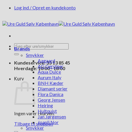
Fortsæt
Log ind / Opret en kundekonto
til
indhold
Søg
Brands
efter:
Smykker
Aagaard
Kundeservice: 33 13 85 45
AG Gerstner
Hverdage: 10:00 - 18:00
Aqua Dulce
Aurum Italy
Kurv
BNH Kæder
Diamant serier
Flora Danica
Georg Jensen
Heiring
Hultquist
Ingen varer i kurven.
Jan Jørgensen
Joanli Nor
Tilbage til shoppen
Smykker