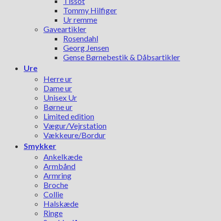
Tissot
Tommy Hilfiger
Ur remme
Gaveartikler
Rosendahl
Georg Jensen
Gense Børnebestik & Dåbsartikler
Ure
Herre ur
Dame ur
Unisex Ur
Børne ur
Limited edition
Vægur/Vejrstation
Vækkeure/Bordur
Smykker
Ankelkæde
Armbånd
Armring
Broche
Collie
Halskæde
Ringe