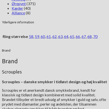
Ørepynt
(371)
Kæder
(40)
Alliance
(8)
Yderligere information
Ring størrelse
58
,
59
,
60
,
61
,
62
,
63
,
64
,
65
,
66
,
67
,
68
,
70
Brand
Brand
Scrouples
Scrouples – danske smykker i tidløst design og høj kvalitet
Scrouples er et anerkendt dansk smykkebrand, kendt for
klassisk og tidløst design kombineret med solid kvalitet.
Brandet tilbyder et bredt udvalg af smykker i guld og sølv, ofte
prydet med diamanter, perler og ædelsten, der tilsammen
skaber elegante smykker til både hverdag og fest.