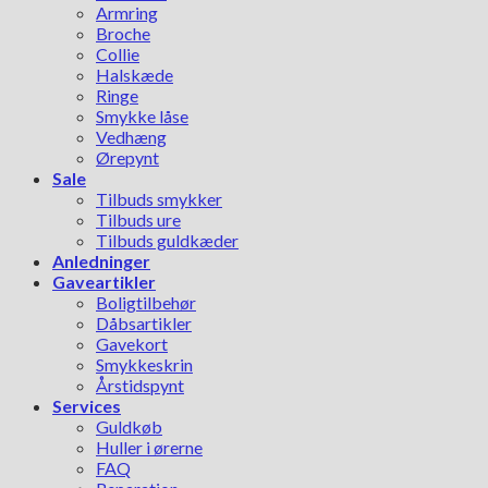
Armring
Broche
Collie
Halskæde
Ringe
Smykke låse
Vedhæng
Ørepynt
Sale
Tilbuds smykker
Tilbuds ure
Tilbuds guldkæder
Anledninger
Gaveartikler
Boligtilbehør
Dåbsartikler
Gavekort
Smykkeskrin
Årstidspynt
Services
Guldkøb
Huller i ørerne
FAQ