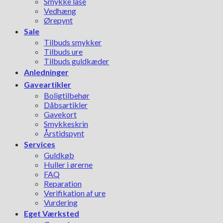
Smykke låse
Vedhæng
Ørepynt
Sale
Tilbuds smykker
Tilbuds ure
Tilbuds guldkæder
Anledninger
Gaveartikler
Boligtilbehør
Dåbsartikler
Gavekort
Smykkeskrin
Årstidspynt
Services
Guldkøb
Huller i ørerne
FAQ
Reparation
Verifikation af ure
Vurdering
Eget Værksted