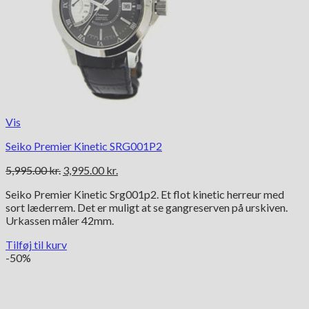
Vis
Seiko Premier Kinetic SRG001P2
Den
Den
5,995.00
kr.
3,995.00
kr.
oprindelige
aktuelle
Seiko Premier Kinetic Srg001p2. Et flot kinetic herreur med
pris
pris
sort læderrem. Det er muligt at se gangreserven på urskiven.
var:
er:
Urkassen måler 42mm.
5,995.00 kr..
3,995.00 kr..
Tilføj til kurv
-50%