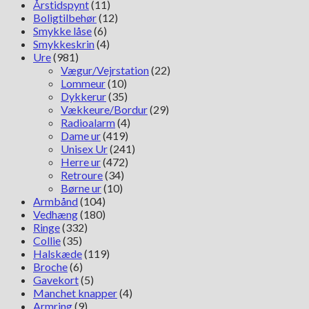
Årstidspynt
(11)
Boligtilbehør
(12)
Smykke låse
(6)
Smykkeskrin
(4)
Ure
(981)
Vægur/Vejrstation
(22)
Lommeur
(10)
Dykkerur
(35)
Vækkeure/Bordur
(29)
Radioalarm
(4)
Dame ur
(419)
Unisex Ur
(241)
Herre ur
(472)
Retroure
(34)
Børne ur
(10)
Armbånd
(104)
Vedhæng
(180)
Ringe
(332)
Collie
(35)
Halskæde
(119)
Broche
(6)
Gavekort
(5)
Manchet knapper
(4)
Armring
(9)