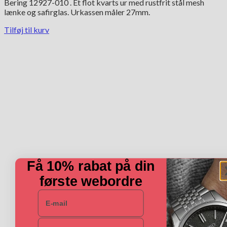
Bering 12927-010 . Et flot kvarts ur med rustfrit stål mesh
lænke og safirglas. Urkassen måler 27mm.
Tilføj til kurv
Få 10% rabat på din
første webordre
E-mail
Navn