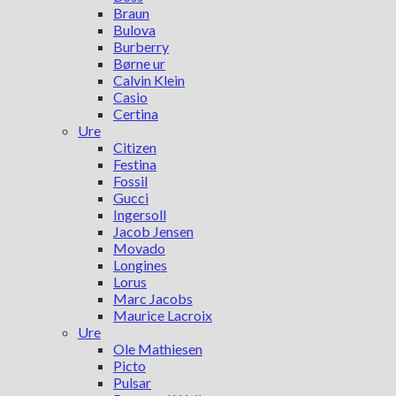
Braun
Bulova
Burberry
Børne ur
Calvin Klein
Casio
Certina
Ure
Citizen
Festina
Fossil
Gucci
Ingersoll
Jacob Jensen
Movado
Longines
Lorus
Marc Jacobs
Maurice Lacroix
Ure
Ole Mathiesen
Picto
Pulsar