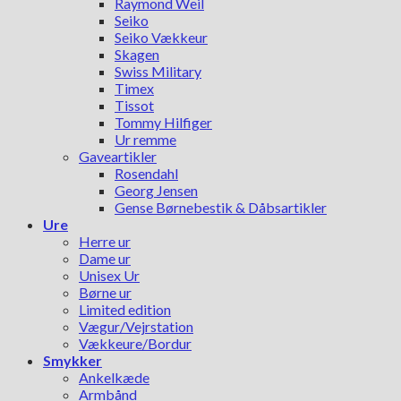
Raymond Weil
Seiko
Seiko Vækkeur
Skagen
Swiss Military
Timex
Tissot
Tommy Hilfiger
Ur remme
Gaveartikler
Rosendahl
Georg Jensen
Gense Børnebestik & Dåbsartikler
Ure
Herre ur
Dame ur
Unisex Ur
Børne ur
Limited edition
Vægur/Vejrstation
Vækkeure/Bordur
Smykker
Ankelkæde
Armbånd