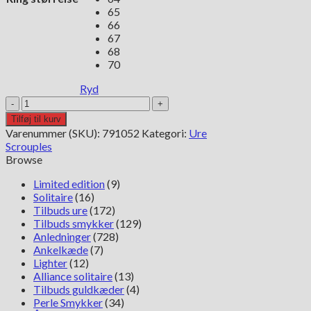
65
66
67
68
70
Ryd
Scrouples
flettet
Tilføj til kurv
herrering
Varenummer (SKU):
791052
Kategori:
Ure
sølv
Scrouples
oxideret
Browse
antal
Limited edition
(9)
Solitaire
(16)
Tilbuds ure
(172)
Tilbuds smykker
(129)
Anledninger
(728)
Ankelkæde
(7)
Lighter
(12)
Alliance solitaire
(13)
Tilbuds guldkæder
(4)
Perle Smykker
(34)