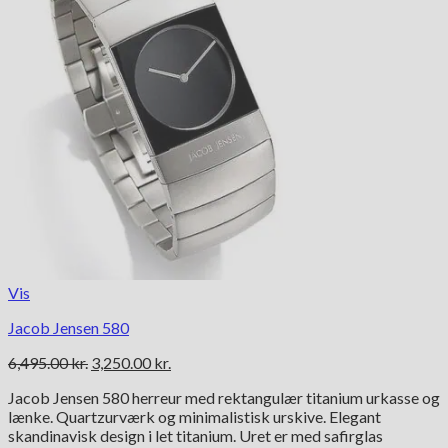
Vis
Jacob Jensen 580
Den
Den
6,495.00
kr.
3,250.00
kr.
oprindelige
aktuelle
Jacob Jensen 580 herreur med rektangulær titanium urkasse og
pris
pris
lænke. Quartzurværk og minimalistisk urskive. Elegant
var:
er:
skandinavisk design i let titanium. Uret er med safirglas
6,495.00 kr..
3,250.00 kr..