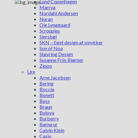
Lund Copenhagen
Marrya
Nordahl Andersen
Nuran
Ole Lynggaard
Scrouples
Siersbøl
SKN – Eget design af smykker
Son of Noa
Støvring Design
Susanne Friis Bjørner
Zippo
Ure
Arne Jacobsen
Bering
Boccia
Bonett
Boss
Braun
Bulova
Burberry
Børne ur
Calvin Klein
Casio