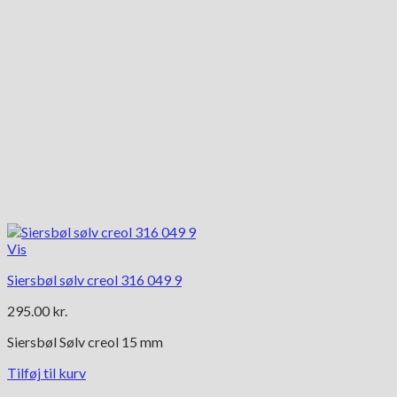
Vis
Siersbøl sølv creol 316 049 9
295.00
kr.
Siersbøl Sølv creol 15 mm
Tilføj til kurv