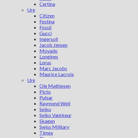
Certina
Ure
Citizen
Festina
Fossil
Gucci
Ingersoll
Jacob Jensen
Movado
Longines
Lorus
Marc Jacobs
Maurice Lacroix
Ure
Ole Mathiesen
Picto
Pulsar
Raymond Weil
Seiko
Seiko Vækkeur
Skagen
Swiss Military
Timex