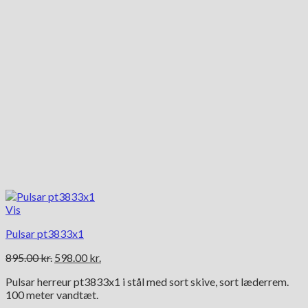
Vis
Pulsar pt3833x1
Den
Den
895.00
kr.
598.00
kr.
oprindelige
aktuelle
Pulsar herreur pt3833x1 i stål med sort skive, sort læderrem.
pris
pris
100 meter vandtæt.
var:
er: