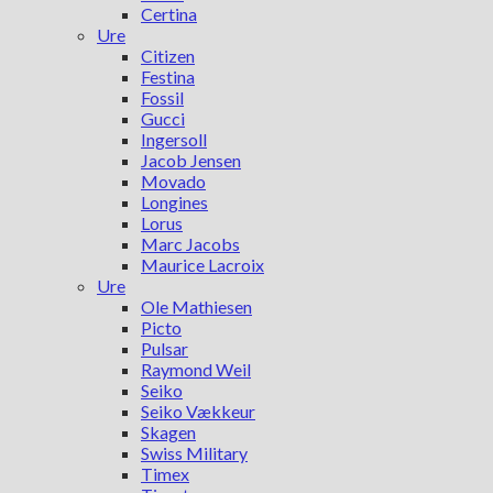
Certina
Ure
Citizen
Festina
Fossil
Gucci
Ingersoll
Jacob Jensen
Movado
Longines
Lorus
Marc Jacobs
Maurice Lacroix
Ure
Ole Mathiesen
Picto
Pulsar
Raymond Weil
Seiko
Seiko Vækkeur
Skagen
Swiss Military
Timex