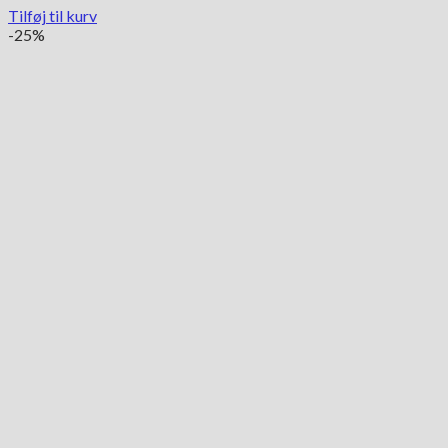
895.00 kr..
598.00 kr..
Tilføj til kurv
-25%