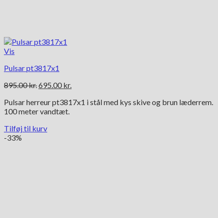
Vis
Pulsar pt3817x1
Den
Den
895.00
kr.
695.00
kr.
oprindelige
aktuelle
Pulsar herreur pt3817x1 i stål med kys skive og brun læderrem.
pris
pris
100 meter vandtæt.
var:
er:
895.00 kr..
695.00 kr..
Tilføj til kurv
-33%