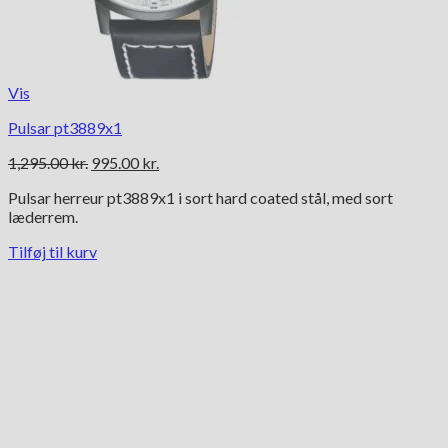
Vis
Pulsar pt3889x1
Den
Den
1,295.00
kr.
995.00
kr.
oprindelige
aktuelle
Pulsar herreur pt3889x1 i sort hard coated stål, med sort
pris
pris
læderrem.
var:
er:
1,295.00 kr..
995.00 kr..
Tilføj til kurv