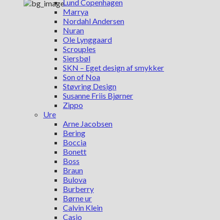
Lund Copenhagen
Marrya
Nordahl Andersen
Nuran
Ole Lynggaard
Scrouples
Siersbøl
SKN – Eget design af smykker
Son of Noa
Støvring Design
Susanne Friis Bjørner
Zippo
Ure
Arne Jacobsen
Bering
Boccia
Bonett
Boss
Braun
Bulova
Burberry
Børne ur
Calvin Klein
Casio