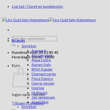
Fortsæt
Log ind / Opret en kundekonto
til
indhold
Søg
Brands
efter:
Smykker
Aagaard
Kundeservice: 33 13 85 45
AG Gerstner
Hverdage: 10:00 - 18:00
Aqua Dulce
Aurum Italy
Kurv
BNH Kæder
Diamant serier
Flora Danica
Georg Jensen
Heiring
Hultquist
Ingen varer i kurven.
Jan Jørgensen
Joanli Nor
Tilbage til shoppen
Smykker