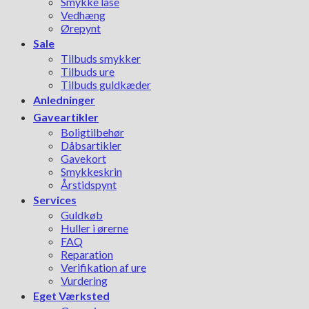
Smykke låse
Vedhæng
Ørepynt
Sale
Tilbuds smykker
Tilbuds ure
Tilbuds guldkæder
Anledninger
Gaveartikler
Boligtilbehør
Dåbsartikler
Gavekort
Smykkeskrin
Årstidspynt
Services
Guldkøb
Huller i ørerne
FAQ
Reparation
Verifikation af ure
Vurdering
Eget Værksted