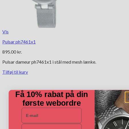
Vis
Pulsar ph7461x1
895.00
kr.
Pulsar dameur ph7461x1 i stål med mesh lænke.
Tilføj til kurv
Få 10% rabat på din
første webordre
E-mail
Navn