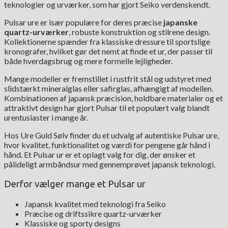
teknologier og urværker, som har gjort Seiko verdenskendt.
Pulsar ure er især populære for deres præcise
japanske
quartz-urværker
, robuste konstruktion og stilrene design.
Kollektionerne spænder fra klassiske dressure til sportslige
kronografer, hvilket gør det nemt at finde et ur, der passer til
både hverdagsbrug og mere formelle lejligheder.
Mange modeller er fremstillet i rustfrit stål og udstyret med
slidstærkt mineralglas eller safirglas, afhængigt af modellen.
Kombinationen af japansk præcision, holdbare materialer og et
attraktivt design har gjort Pulsar til et populært valg blandt
urentusiaster i mange år.
Hos Ure Guld Sølv finder du et udvalg af autentiske Pulsar ure,
hvor kvalitet, funktionalitet og værdi for pengene går hånd i
hånd. Et Pulsar ur er et oplagt valg for dig, der ønsker et
pålideligt armbåndsur med gennemprøvet japansk teknologi.
Derfor vælger mange et Pulsar ur
Japansk kvalitet med teknologi fra Seiko
Præcise og driftssikre quartz-urværker
Klassiske og sporty designs