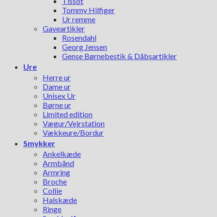
Tissot
Tommy Hilfiger
Ur remme
Gaveartikler
Rosendahl
Georg Jensen
Gense Børnebestik & Dåbsartikler
Ure
Herre ur
Dame ur
Unisex Ur
Børne ur
Limited edition
Vægur/Vejrstation
Vækkeure/Bordur
Smykker
Ankelkæde
Armbånd
Armring
Broche
Collie
Halskæde
Ringe