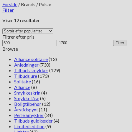
Forside
/
Brands
/
Pulsar
Filter
Sorteret
Viser 12 resultater
efter
popularitet
Filtrer efter pris
Mindste
Højeste
Filter
pris
pris
Browse
Alliance solitaire
(13)
Anledninger
(730)
Tilbuds smykker
(129)
Tilbuds ure
(173)
Solitaire
(16)
Alliance
(8)
Smykkeskrin
(4)
Smykke låse
(6)
Boligtilbehør
(12)
Årstidspynt
(11)
Perle Smykker
(34)
Tilbuds guldkæder
(4)
Limited edition
(9)
Lighter
(12)