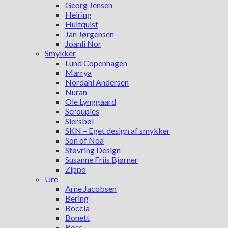
Georg Jensen
Heiring
Hultquist
Jan Jørgensen
Joanli Nor
Smykker
Lund Copenhagen
Marrya
Nordahl Andersen
Nuran
Ole Lynggaard
Scrouples
Siersbøl
SKN – Eget design af smykker
Son of Noa
Støvring Design
Susanne Friis Bjørner
Zippo
Ure
Arne Jacobsen
Bering
Boccia
Bonett
Boss