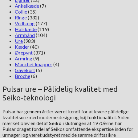
Ankelkæde
(7)
Collie
(35)
Ringe
(332)
Vedhæng
(177)
Halskæde
(119)
Armbånd
(104)
Ure
(983)
Kæder
(40)
Ørepynt
(371)
Armring
(9)
Manchet knapper
(4)
Gavekort
(5)
Broche
(6)
Pulsar ure – Pålidelig kvalitet med
Seiko-teknologi
Pulsar har gennem årtier været kendt for at levere pålidelige
kvalitetsure med moderne design og høj funktionalitet. Siden
mærket blev en del af
Seiko
i slutningen af 1970’erne, har
Pulsar draget fordel af Seikos omfattende ekspertise inden for
urmageri og været udstyret med de samme driftssikre