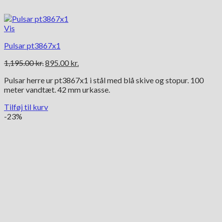
Vis
Pulsar pt3867x1
Den
Den
1,195.00
kr.
895.00
kr.
oprindelige
aktuelle
Pulsar herre ur pt3867x1 i stål med blå skive og stopur. 100
pris
pris
meter vandtæt. 42 mm urkasse.
var:
er:
1,195.00 kr..
895.00 kr..
Tilføj til kurv
-23%