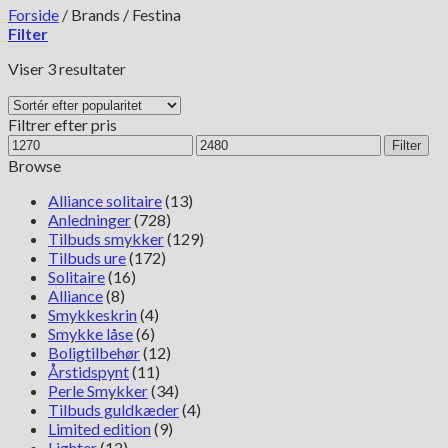
Forside
/
Brands
/
Festina
Filter
Sorteret
Viser 3 resultater
efter
popularitet
Filtrer efter pris
Mindste
Højeste
Filter
pris
pris
Browse
Alliance solitaire
(13)
Anledninger
(728)
Tilbuds smykker
(129)
Tilbuds ure
(172)
Solitaire
(16)
Alliance
(8)
Smykkeskrin
(4)
Smykke låse
(6)
Boligtilbehør
(12)
Årstidspynt
(11)
Perle Smykker
(34)
Tilbuds guldkæder
(4)
Limited edition
(9)
Lighter
(12)