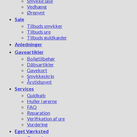
Smykke låse
Vedhæng
Ørepynt
Sale
Tilbuds smykker
Tilbuds ure
Tilbuds guldkæder
Anledninger
Gaveartikler
Boligtilbehør
Dåbsartikler
Gavekort
Smykkeskrin
Årstidspynt
Services
Guldkøb
Huller i ørerne
FAQ
Reparation
Verifikation af ure
Vurdering
Eget Værksted