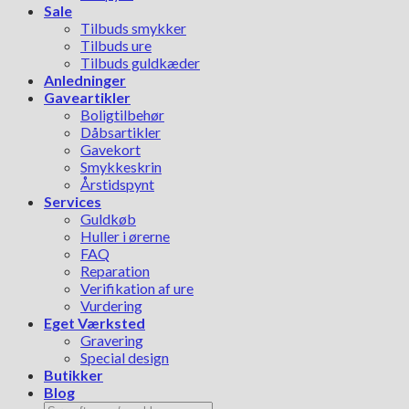
Sale
Tilbuds smykker
Tilbuds ure
Tilbuds guldkæder
Anledninger
Gaveartikler
Boligtilbehør
Dåbsartikler
Gavekort
Smykkeskrin
Årstidspynt
Services
Guldkøb
Huller i ørerne
FAQ
Reparation
Verifikation af ure
Vurdering
Eget Værksted
Gravering
Special design
Butikker
Blog
Søg