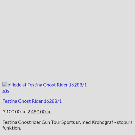
Vis
Festina Ghost Rider 16288/1
Den
Den
3,100.00
kr.
2,480.00
kr.
oprindelige
aktuelle
Festina Ghostrider Gun Tour Sports ur, med Kronograf - stopurs
pris
pris
funktion.
var:
er:
3,100.00 kr..
2,480.00 kr..