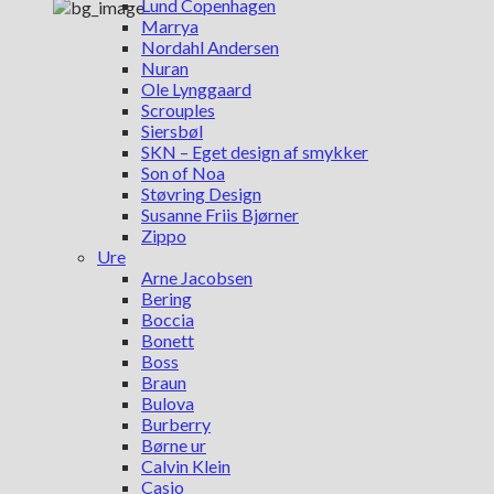
Lund Copenhagen
Marrya
Nordahl Andersen
Nuran
Ole Lynggaard
Scrouples
Siersbøl
SKN – Eget design af smykker
Son of Noa
Støvring Design
Susanne Friis Bjørner
Zippo
Ure
Arne Jacobsen
Bering
Boccia
Bonett
Boss
Braun
Bulova
Burberry
Børne ur
Calvin Klein
Casio