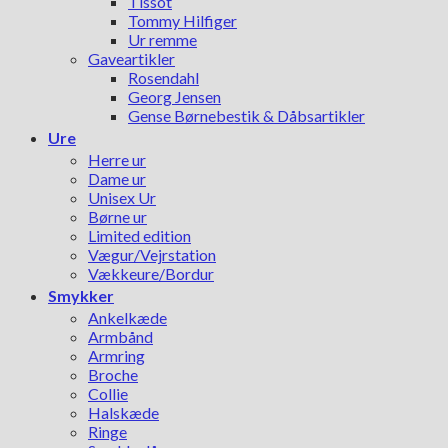
Tissot
Tommy Hilfiger
Ur remme
Gaveartikler
Rosendahl
Georg Jensen
Gense Børnebestik & Dåbsartikler
Ure
Herre ur
Dame ur
Unisex Ur
Børne ur
Limited edition
Vægur/Vejrstation
Vækkeure/Bordur
Smykker
Ankelkæde
Armbånd
Armring
Broche
Collie
Halskæde
Ringe