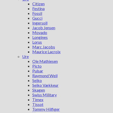
Citizen
Festina
Fossil
Gucci
Ingersoll
Jacob Jensen
Movado
Longines
Lorus
Marc Jacobs
Maurice Lacroix
Ure
Ole Mathiesen
Picto
Pulsar
Raymond Weil
Seiko
Seiko Vækkeur
Skagen
Swiss Military
Timex
Tissot
Tommy Hilfiger