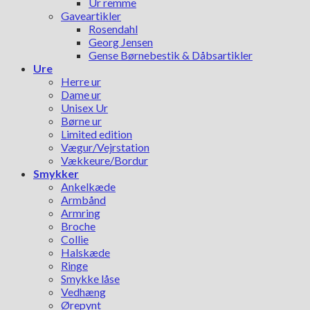
Ur remme
Gaveartikler
Rosendahl
Georg Jensen
Gense Børnebestik & Dåbsartikler
Ure
Herre ur
Dame ur
Unisex Ur
Børne ur
Limited edition
Vægur/Vejrstation
Vækkeure/Bordur
Smykker
Ankelkæde
Armbånd
Armring
Broche
Collie
Halskæde
Ringe
Smykke låse
Vedhæng
Ørepynt