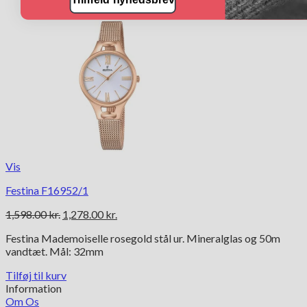
Vis
Festina F16952/1
Den
Den
1,598.00
kr.
1,278.00
kr.
oprindelige
aktuelle
Festina Mademoiselle rosegold stål ur. Mineralglas og 50m
pris
pris
vandtæt. Mål: 32mm
var:
er:
1,598.00 kr..
1,278.00 kr..
Tilføj til kurv
Information
Om Os