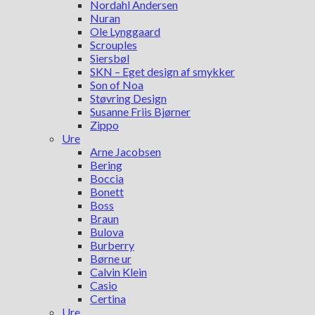
Nordahl Andersen
Nuran
Ole Lynggaard
Scrouples
Siersbøl
SKN – Eget design af smykker
Son of Noa
Støvring Design
Susanne Friis Bjørner
Zippo
Ure
Arne Jacobsen
Bering
Boccia
Bonett
Boss
Braun
Bulova
Burberry
Børne ur
Calvin Klein
Casio
Certina
Ure