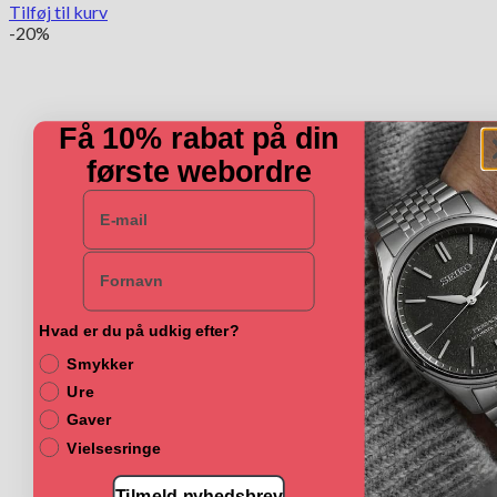
Tilføj til kurv
-20%
Få 10% rabat på din
første webordre
E-mail
Navn
Hvad er du på udkig efter?
Smykker
Ure
Gaver
Vielsesringe
Tilmeld nyhedsbrev