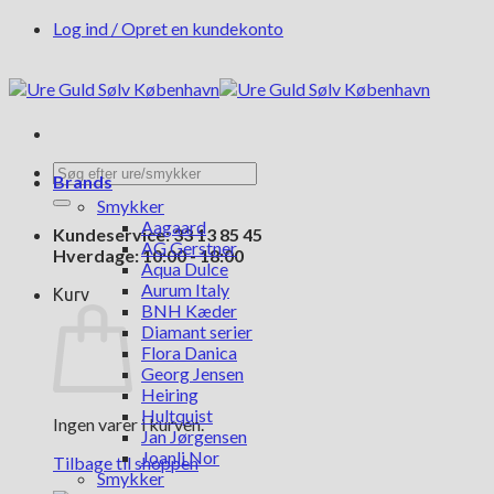
Fortsæt
Log ind / Opret en kundekonto
til
indhold
Søg
Brands
efter:
Smykker
Aagaard
Kundeservice: 33 13 85 45
AG Gerstner
Hverdage: 10:00 - 18:00
Aqua Dulce
Aurum Italy
Kurv
BNH Kæder
Diamant serier
Flora Danica
Georg Jensen
Heiring
Hultquist
Ingen varer i kurven.
Jan Jørgensen
Joanli Nor
Tilbage til shoppen
Smykker