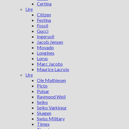
Certina
Ure
Citizen
Festina
Fossil
Gucci
Ingersoll
Jacob Jensen
Movado
Longines
Lorus
Marc Jacobs
Maurice Lacroix
Ure
Ole Mathiesen
Picto
Pulsar
Raymond Weil
Seiko
Seiko Vækkeur
Skagen
Swiss Military
Timex