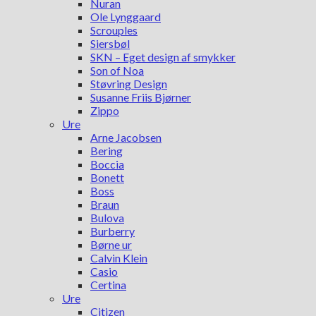
Nuran
Ole Lynggaard
Scrouples
Siersbøl
SKN – Eget design af smykker
Son of Noa
Støvring Design
Susanne Friis Bjørner
Zippo
Ure
Arne Jacobsen
Bering
Boccia
Bonett
Boss
Braun
Bulova
Burberry
Børne ur
Calvin Klein
Casio
Certina
Ure
Citizen