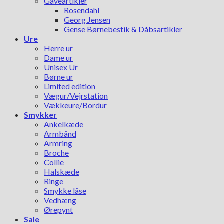
Gaveartikler
Rosendahl
Georg Jensen
Gense Børnebestik & Dåbsartikler
Ure
Herre ur
Dame ur
Unisex Ur
Børne ur
Limited edition
Vægur/Vejrstation
Vækkeure/Bordur
Smykker
Ankelkæde
Armbånd
Armring
Broche
Collie
Halskæde
Ringe
Smykke låse
Vedhæng
Ørepynt
Sale