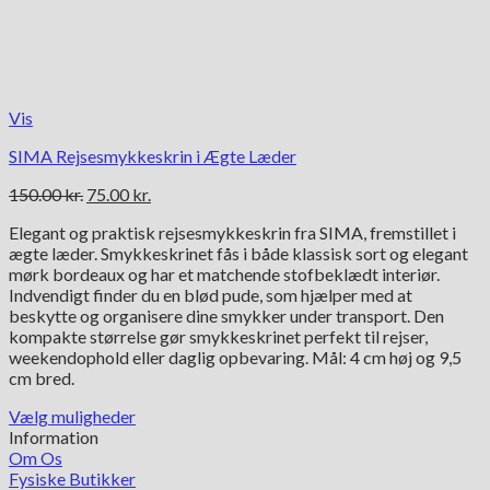
Vis
SIMA Rejsesmykkeskrin i Ægte Læder
Den
Den
150.00
kr.
75.00
kr.
oprindelige
aktuelle
Elegant og praktisk rejsesmykkeskrin fra SIMA, fremstillet i
pris
pris
ægte læder. Smykkeskrinet fås i både klassisk sort og elegant
var:
er:
mørk bordeaux og har et matchende stofbeklædt interiør.
150.00 kr..
75.00 kr..
Indvendigt finder du en blød pude, som hjælper med at
beskytte og organisere dine smykker under transport. Den
kompakte størrelse gør smykkeskrinet perfekt til rejser,
weekendophold eller daglig opbevaring. Mål: 4 cm høj og 9,5
cm bred.
Vælg muligheder
Dette
Information
vare
Om Os
har
Fysiske Butikker