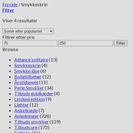
Forside
/
Smykkeskrin
Filter
Sorteret
Viser 4 resultater
efter
popularitet
Filtrer efter pris
Mindste
Højeste
Filter
pris
pris
Browse
Alliance solitaire
(13)
Smykkeskrin
(4)
Smykke låse
(6)
Boligtilbehør
(12)
Årstidspynt
(11)
Perle Smykker
(34)
Tilbuds guldkæder
(4)
Limited edition
(9)
Lighter
(12)
Ankelkæde
(7)
Anledninger
(728)
Tilbuds smykker
(129)
Tilbuds ure
(172)
Solitaire
(16)