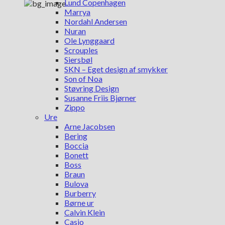
Lund Copenhagen
Marrya
Nordahl Andersen
Nuran
Ole Lynggaard
Scrouples
Siersbøl
SKN – Eget design af smykker
Son of Noa
Støvring Design
Susanne Friis Bjørner
Zippo
Ure
Arne Jacobsen
Bering
Boccia
Bonett
Boss
Braun
Bulova
Burberry
Børne ur
Calvin Klein
Casio