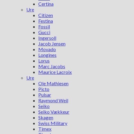
Certina
Ure
Citizen
Festina
Fossil
Gucci
Ingersoll
Jacob Jensen
Movado
Longines
Lorus
Marc Jacobs
Maurice Lacroix
Ure
Ole Mathiesen
Picto
Pulsar
Raymond Weil
Seiko
Seiko Vækkeur
Skagen
Swiss Military
Timex