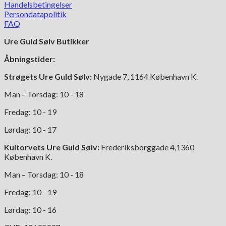
flere
Handelsbetingelser
varianter.
Persondatapolitik
Mulighederne
FAQ
kan
Ure Guld Sølv Butikker
vælges
på
Åbningstider:
varesiden
Strøgets Ure Guld Sølv:
Nygade 7, 1164 København K.
Man – Torsdag: 10 - 18
Fredag: 10 - 19
Lørdag: 10 - 17
Kultorvets Ure Guld Sølv:
Frederiksborggade 4,1360
København K.
Man – Torsdag: 10 - 18
Fredag: 10 - 19
Lørdag: 10 - 16