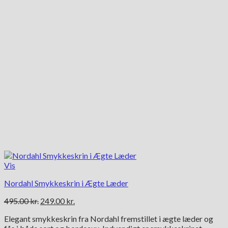
Vis
Nordahl Smykkeskrin i Ægte Læder
Den
Den
495.00
kr.
249.00
kr.
oprindelige
aktuelle
Elegant smykkeskrin fra Nordahl fremstillet i ægte læder og
pris
pris