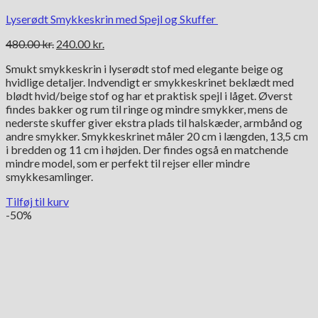
Lyserødt Smykkeskrin med Spejl og Skuffer
Den
Den
480.00
kr.
240.00
kr.
oprindelige
aktuelle
Smukt smykkeskrin i lyserødt stof med elegante beige og
pris
pris
hvidlige detaljer. Indvendigt er smykkeskrinet beklædt med
var:
er:
blødt hvid/beige stof og har et praktisk spejl i låget. Øverst
480.00 kr..
240.00 kr..
findes bakker og rum til ringe og mindre smykker, mens de
nederste skuffer giver ekstra plads til halskæder, armbånd og
andre smykker. Smykkeskrinet måler 20 cm i længden, 13,5 cm
i bredden og 11 cm i højden. Der findes også en matchende
mindre model, som er perfekt til rejser eller mindre
smykkesamlinger.
Tilføj til kurv
-50%