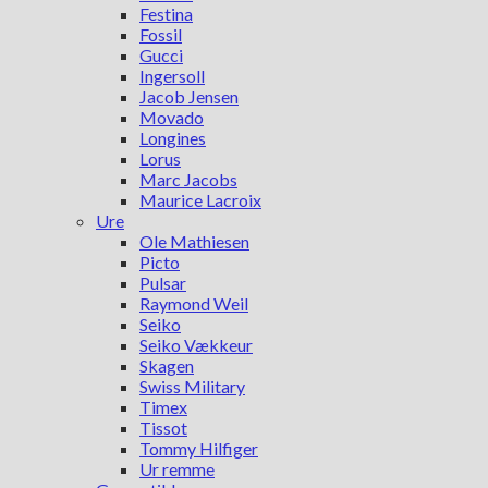
Festina
Fossil
Gucci
Ingersoll
Jacob Jensen
Movado
Longines
Lorus
Marc Jacobs
Maurice Lacroix
Ure
Ole Mathiesen
Picto
Pulsar
Raymond Weil
Seiko
Seiko Vækkeur
Skagen
Swiss Military
Timex
Tissot
Tommy Hilfiger
Ur remme