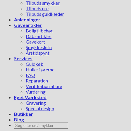
Tilbuds smykker
Tilbuds ure
Tilbuds guldkæder
Anledninger
Gaveartikler
Boligtilbehør
Dåbsartikler
Gavekort
Smykkeskrin
Årstidspynt
Services
Guldkøb
Huller i ørerne
FAQ
Reparation
Verifikation af ure
Vurdering
Eget Værksted
Gravering
Special design
Butikker
Blog
Søg
efter: