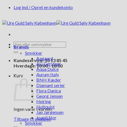
Fortsæt
Log ind / Opret en kundekonto
til
indhold
Søg
Brands
efter:
Smykker
Aagaard
Kundeservice: 33 13 85 45
AG Gerstner
Hverdage: 10:00 - 18:00
Aqua Dulce
Aurum Italy
Kurv
BNH Kæder
Diamant serier
Flora Danica
Georg Jensen
Heiring
Hultquist
Ingen varer i kurven.
Jan Jørgensen
Joanli Nor
Tilbage til shoppen
Smykker