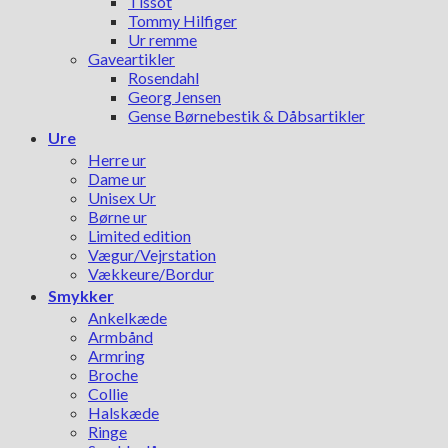
Tissot
Tommy Hilfiger
Ur remme
Gaveartikler
Rosendahl
Georg Jensen
Gense Børnebestik & Dåbsartikler
Ure
Herre ur
Dame ur
Unisex Ur
Børne ur
Limited edition
Vægur/Vejrstation
Vækkeure/Bordur
Smykker
Ankelkæde
Armbånd
Armring
Broche
Collie
Halskæde
Ringe