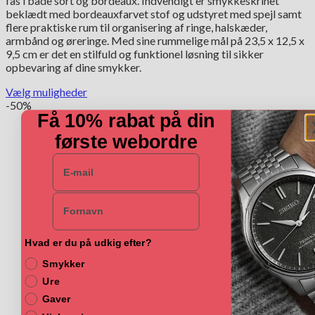
fås i både sort og bordeaux. Indvendigt er smykkeskrinet
var:
er:
beklædt med bordeauxfarvet stof og udstyret med spejl samt
495.00 kr..
249.00 kr..
flere praktiske rum til organisering af ringe, halskæder,
armbånd og øreringe. Med sine rummelige mål på 23,5 x 12,5 x
9,5 cm er det en stilfuld og funktionel løsning til sikker
opbevaring af dine smykker.
Vælg muligheder
Dette
-50%
Få 10% rabat på din
vare
har
første webordre
flere
varianter.
E-mail
Mulighederne
kan
vælges
Navn
på
varesiden
Hvad er du på udkig efter?
Smykker
Ure
Gaver