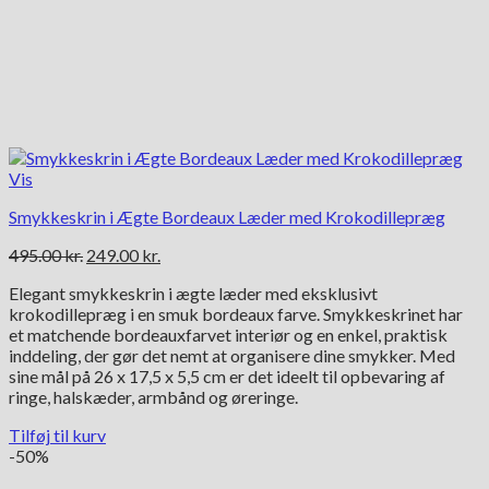
Vis
Smykkeskrin i Ægte Bordeaux Læder med Krokodillepræg
Den
Den
495.00
kr.
249.00
kr.
oprindelige
aktuelle
Elegant smykkeskrin i ægte læder med eksklusivt
pris
pris
krokodillepræg i en smuk bordeaux farve. Smykkeskrinet har
var:
er:
et matchende bordeauxfarvet interiør og en enkel, praktisk
495.00 kr..
249.00 kr..
inddeling, der gør det nemt at organisere dine smykker. Med
sine mål på 26 x 17,5 x 5,5 cm er det ideelt til opbevaring af
ringe, halskæder, armbånd og øreringe.
Tilføj til kurv
-50%