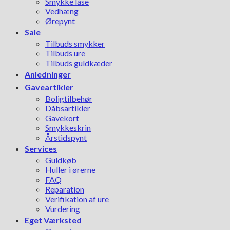
Smykke låse
Vedhæng
Ørepynt
Sale
Tilbuds smykker
Tilbuds ure
Tilbuds guldkæder
Anledninger
Gaveartikler
Boligtilbehør
Dåbsartikler
Gavekort
Smykkeskrin
Årstidspynt
Services
Guldkøb
Huller i ørerne
FAQ
Reparation
Verifikation af ure
Vurdering
Eget Værksted