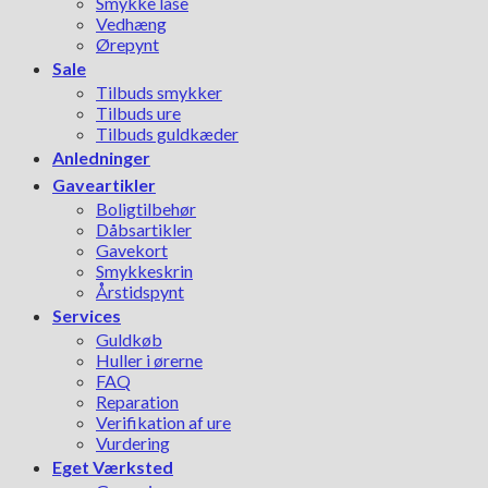
Smykke låse
Vedhæng
Ørepynt
Sale
Tilbuds smykker
Tilbuds ure
Tilbuds guldkæder
Anledninger
Gaveartikler
Boligtilbehør
Dåbsartikler
Gavekort
Smykkeskrin
Årstidspynt
Services
Guldkøb
Huller i ørerne
FAQ
Reparation
Verifikation af ure
Vurdering
Eget Værksted