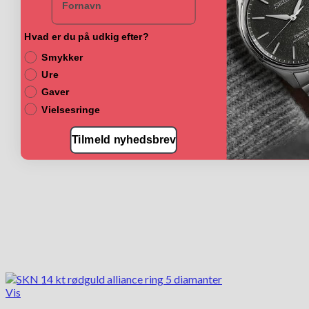
har
flere
varianter.
Hvad er du på udkig efter?
Mulighederne
Smykker
kan
vælges
Ure
på
Gaver
varesiden
Vielsesringe
Tilmeld nyhedsbrev
Vis