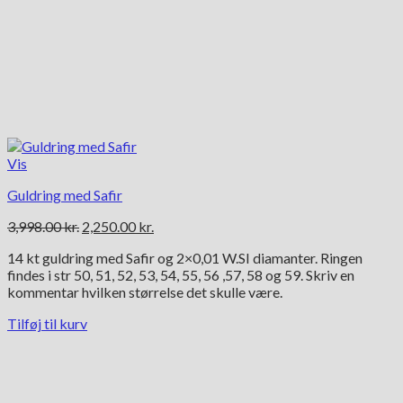
Vis
Guldring med Safir
Den
Den
3,998.00
kr.
2,250.00
kr.
oprindelige
aktuelle
14 kt guldring med Safir og 2×0,01 W.SI diamanter. Ringen
pris
pris
findes i str 50, 51, 52, 53, 54, 55, 56 ,57, 58 og 59. Skriv en
var:
er:
kommentar hvilken størrelse det skulle være.
3,998.00 kr..
2,250.00 kr..
Tilføj til kurv