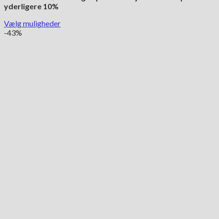
yderligere 10%
Vælg muligheder
Dette
-43%
vare
har
flere
varianter.
Mulighederne
kan
vælges
på
varesiden