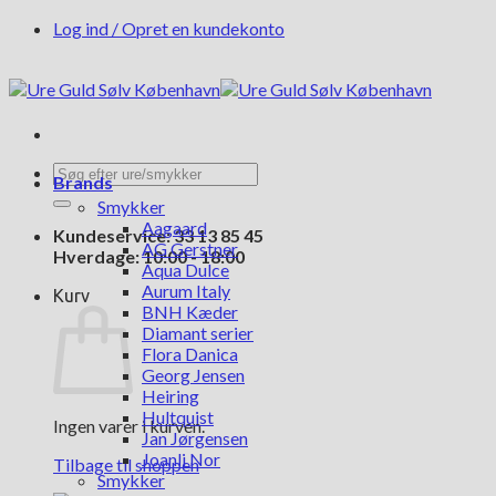
Fortsæt
Log ind / Opret en kundekonto
til
indhold
Søg
Brands
efter:
Smykker
Aagaard
Kundeservice: 33 13 85 45
AG Gerstner
Hverdage: 10:00 - 18:00
Aqua Dulce
Aurum Italy
Kurv
BNH Kæder
Diamant serier
Flora Danica
Georg Jensen
Heiring
Hultquist
Ingen varer i kurven.
Jan Jørgensen
Joanli Nor
Tilbage til shoppen
Smykker