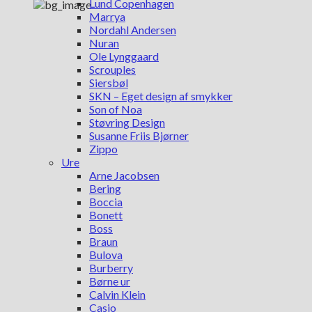
Lund Copenhagen
Marrya
Nordahl Andersen
Nuran
Ole Lynggaard
Scrouples
Siersbøl
SKN – Eget design af smykker
Son of Noa
Støvring Design
Susanne Friis Bjørner
Zippo
Ure
Arne Jacobsen
Bering
Boccia
Bonett
Boss
Braun
Bulova
Burberry
Børne ur
Calvin Klein
Casio