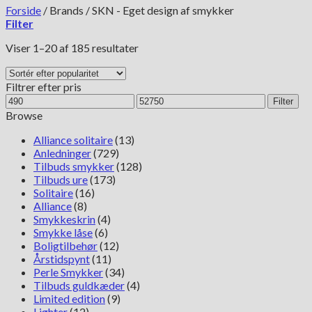
Forside
/
Brands
/
SKN - Eget design af smykker
Filter
Sorteret
Viser 1–20 af 185 resultater
efter
popularitet
Filtrer efter pris
Mindste
Højeste
Filter
pris
pris
Browse
Alliance solitaire
(13)
Anledninger
(729)
Tilbuds smykker
(128)
Tilbuds ure
(173)
Solitaire
(16)
Alliance
(8)
Smykkeskrin
(4)
Smykke låse
(6)
Boligtilbehør
(12)
Årstidspynt
(11)
Perle Smykker
(34)
Tilbuds guldkæder
(4)
Limited edition
(9)
Lighter
(12)