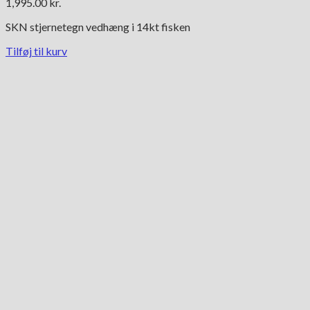
1,995.00
kr.
SKN stjernetegn vedhæng i 14kt fisken
Tilføj til kurv