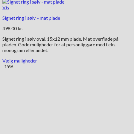
Vis
Signet ring i sølv – mat plade
498.00
kr.
Signet ring i sølv oval, 15x12 mm plade. Mat overflade på
pladen. Gode muligheder for at personliggøre med f.eks.
monogram eller andet.
Vælg muligheder
Dette
-19%
vare
har
flere
varianter.
Mulighederne
kan
vælges
på
varesiden