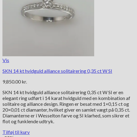
Vis
SKN 14 kt hvidguld alliance solitairering 0,35 ct W SI
9,850.00
kr.
SKN 14 kt hvidguld alliance solitairering 0,35 ct W SI er en
elegant ring udført i 14 karat hvidguld med en kombination af
solitaire og alliance design. Ringen er besat med 1×0,15 ct og
20×0,01 ct diamanter, hvilket giver en samlet vægt på 0,35 ct.
Diamanterne er i Wesselton farve og SI klarhed, som sikrer et
flot og funklende udtryk.
Tilføj til kurv