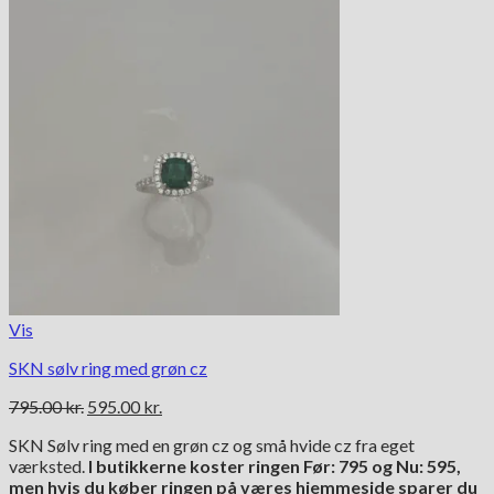
Vis
SKN sølv ring med grøn cz
Den
Den
795.00
kr.
595.00
kr.
oprindelige
aktuelle
SKN Sølv ring med en grøn cz og små hvide cz fra eget
pris
pris
værksted.
I butikkerne koster ringen Før: 795 og Nu: 595,
var:
er:
men hvis du køber ringen på væres hjemmeside sparer du
795.00 kr..
595.00 kr..