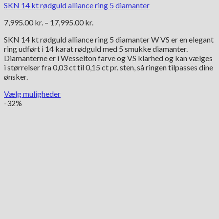
SKN 14 kt rødguld alliance ring 5 diamanter
Prisinterval:
7,995.00
kr.
–
17,995.00
kr.
7,995.00 kr.
SKN 14 kt rødguld alliance ring 5 diamanter W VS er en elegant
til
ring udført i 14 karat rødguld med 5 smukke diamanter.
17,995.00 kr.
Diamanterne er i Wesselton farve og VS klarhed og kan vælges
i størrelser fra 0,03 ct til 0,15 ct pr. sten, så ringen tilpasses dine
ønsker.
Vælg muligheder
Dette
-32%
vare
har
flere
varianter.
Mulighederne
kan
vælges
på
varesiden