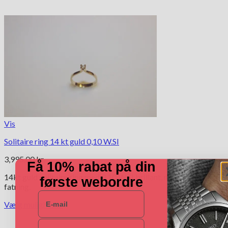
Vis
Solitaire ring 14 kt guld 0,10 W.SI
3,995.00
kr.
Få 10% rabat på din
14kt guld solitaire ring med 0,10 W.SI brillant, med tulipan
første webordre
fatning.
E-mail
Vælg muligheder
Dette
Navn
vare