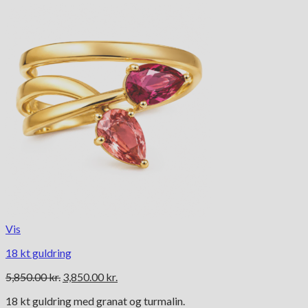
Vis
18 kt guldring
Den
Den
5,850.00
kr.
3,850.00
kr.
oprindelige
aktuelle
18 kt guldring med granat og turmalin.
pris
pris