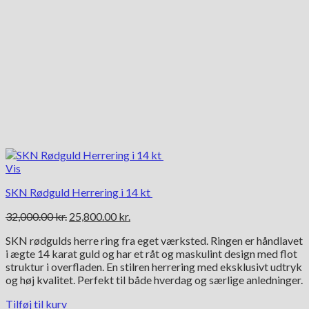
Vis
SKN Rødguld Herrering i 14 kt
Den
Den
32,000.00
kr.
25,800.00
kr.
oprindelige
aktuelle
SKN rødgulds herre ring fra eget værksted. Ringen er håndlavet
pris
pris
i ægte 14 karat guld og har et råt og maskulint design med flot
var:
er:
struktur i overfladen. En stilren herrering med eksklusivt udtryk
32,000.00 kr..
25,800.00 kr..
og høj kvalitet. Perfekt til både hverdag og særlige anledninger.
Tilføj til kurv