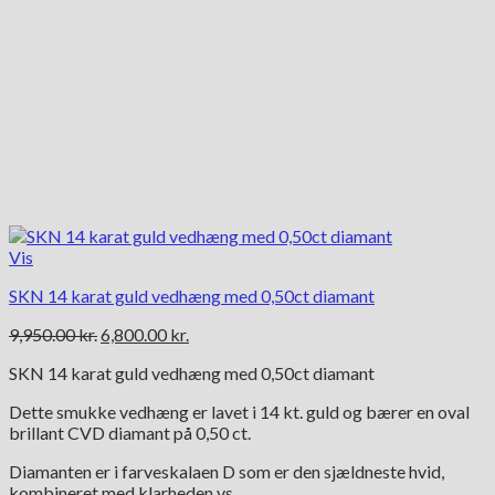
Vis
SKN 14 karat guld vedhæng med 0,50ct diamant
Den
Den
9,950.00
kr.
6,800.00
kr.
oprindelige
aktuelle
SKN 14 karat guld vedhæng med 0,50ct diamant
pris
pris
var:
er:
Dette smukke vedhæng er lavet i 14 kt. guld og bærer en oval
9,950.00 kr..
6,800.00 kr..
brillant CVD diamant på 0,50 ct.
Diamanten er i farveskalaen D som er den sjældneste hvid,
kombineret med klarheden vs.