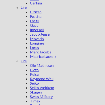
Certina
Ure
Citizen
Festina
Fossil
Gucci
Ingersoll
Jacob Jensen
Movado
Longines
Lorus
Marc Jacobs
Maurice Lacroix
Ure
Ole Mathiesen
Picto
Pulsar
Raymond Weil
Seiko
Seiko Vækkeur
Skagen
Swiss Military
Timex