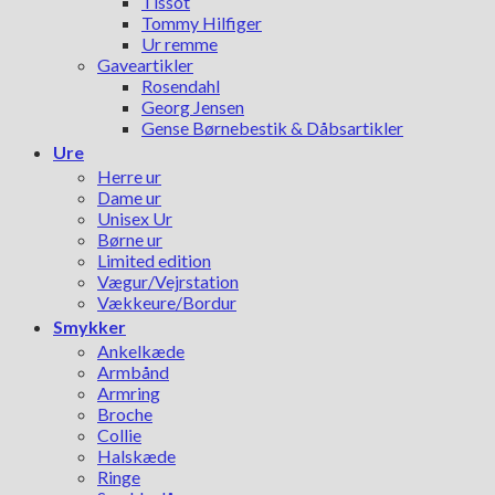
Tissot
Tommy Hilfiger
Ur remme
Gaveartikler
Rosendahl
Georg Jensen
Gense Børnebestik & Dåbsartikler
Ure
Herre ur
Dame ur
Unisex Ur
Børne ur
Limited edition
Vægur/Vejrstation
Vækkeure/Bordur
Smykker
Ankelkæde
Armbånd
Armring
Broche
Collie
Halskæde
Ringe