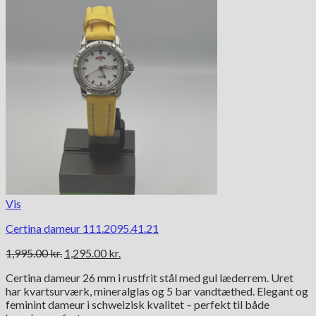
Vis
Certina dameur 111.2095.41.21
Den
Den
1,995.00
kr.
1,295.00
kr.
oprindelige
aktuelle
Certina dameur 26 mm i rustfrit stål med gul læderrem. Uret
pris
pris
har kvartsurværk, mineralglas og 5 bar vandtæthed. Elegant og
var:
er:
feminint dameur i schweizisk kvalitet – perfekt til både
1,995.00 kr..
1,295.00 kr..