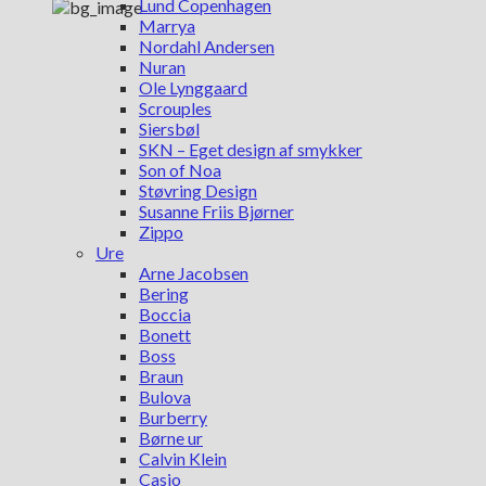
Lund Copenhagen
Marrya
Nordahl Andersen
Nuran
Ole Lynggaard
Scrouples
Siersbøl
SKN – Eget design af smykker
Son of Noa
Støvring Design
Susanne Friis Bjørner
Zippo
Ure
Arne Jacobsen
Bering
Boccia
Bonett
Boss
Braun
Bulova
Burberry
Børne ur
Calvin Klein
Casio