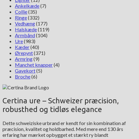
Ankelkæde
(7)
Collie
(35)
Ringe
(332)
Vedhæng
(177)
Halskæde
(119)
Armbånd
(104)
Ure
(983)
Kæder
(40)
Ørepynt
(371)
Armring
(9)
Manchet knapper
(4)
Gavekort
(5)
Broche
(6)
Certina ure – Schweizer præcision,
robusthed og tidløs elegance
Dette schweiziske urbrand er kendt for sin kombination af
præcision, kvalitet og holdbarhed. Med mere end 130 års
erfaring har mærket opbygget et stærkt ry blandt