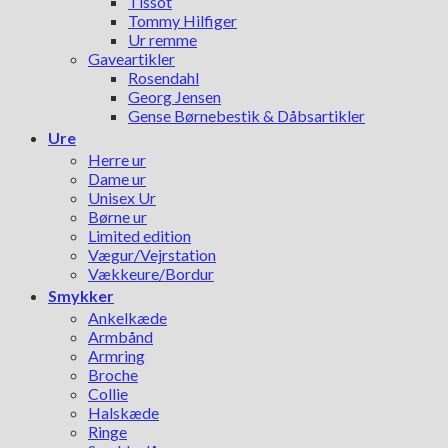
Tissot
Tommy Hilfiger
Ur remme
Gaveartikler
Rosendahl
Georg Jensen
Gense Børnebestik & Dåbsartikler
Ure
Herre ur
Dame ur
Unisex Ur
Børne ur
Limited edition
Vægur/Vejrstation
Vækkeure/Bordur
Smykker
Ankelkæde
Armbånd
Armring
Broche
Collie
Halskæde
Ringe