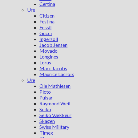
Certina
Ure
Citizen
Festina
Fossil
Gucci
Ingersoll
Jacob Jensen
Movado
Longines
Lorus
Marc Jacobs
Maurice Lacroix
Ure
Ole Mathiesen
Picto
Pulsar
Raymond Weil
Seiko
Seiko Vækkeur
Skagen
Swiss Military
Timex