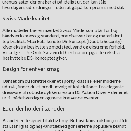
urentusiaster, der ønsker et pålideligt ur, der kan tåle
hverdagens udfordringer – uden at gå på kompromis med stil.
Swiss Made kvalitet
Alle modeller bærer mærket Swiss Made, som står for høj
håndværksmæssig standard, præcise værker og materialer i
topkvalitet. Mærkets kendte DS-koncept (Double Security)
giver ekstra beskyttelse mod stød, vand og ekstreme forhold.
Vi sælger i Ure Guld Sølv en del Certina-ure pga. den ekstra
beskyttelse DS-konceptet giver.
Design for enhver smag
Uanset om du foretrækker et sporty, klassisk eller moderne
udtryk, finder du et bredt udvalg af kollektioner. Fra elegante
dress-ure til robuste dykkerure som DS Action Diver – der er et
ur til både hverdagen og mere krævende eventyr.
Et ur, der holder i længden
Brandet er designet til aktiv brug. Robust konstruktion, rustfrit
stål, safirglas og høj vandtæthed gør serierne populære blandt