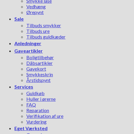
Smykke låse
Vedhæng
Ørepynt
Sale
Tilbuds smykker
Tilbuds ure
Tilbuds guldkæder
Anledninger
Gaveartikler
Boligtilbehør
Dåbsartikler
Gavekort
Smykkeskrin
Årstidspynt
Services
Guldkøb
Huller i ørerne
FAQ
Reparation
Verifikation af ure
Vurdering
Eget Værksted