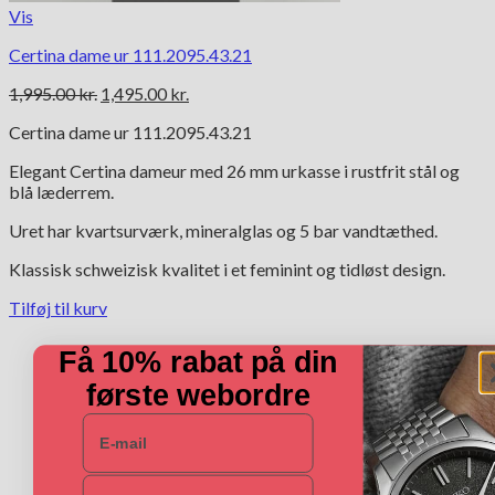
Vis
Certina dame ur 111.2095.43.21
Den
Den
1,995.00
kr.
1,495.00
kr.
oprindelige
aktuelle
Certina dame ur 111.2095.43.21
pris
pris
var:
er:
Elegant Certina dameur med 26 mm urkasse i rustfrit stål og
1,995.00 kr..
1,495.00 kr..
blå læderrem.
Uret har kvartsurværk, mineralglas og 5 bar vandtæthed.
Klassisk schweizisk kvalitet i et feminint og tidløst design.
Tilføj til kurv
Få 10% rabat på din
første webordre
E-mail
Navn