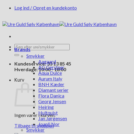
Fortsæt
Log ind / Opret en kundekonto
til
indhold
Søg
Brands
efter:
Smykker
Aagaard
Kundeservice: 33 13 85 45
AG Gerstner
Hverdage: 10:00 - 18:00
Aqua Dulce
Aurum Italy
Kurv
BNH Kæder
Diamant serier
Flora Danica
Georg Jensen
Heiring
Hultquist
Ingen varer i kurven.
Jan Jørgensen
Joanli Nor
Tilbage til shoppen
Smykker