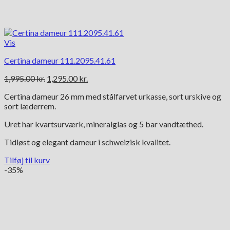
Vis
Certina dameur 111.2095.41.61
Den
Den
1,995.00
kr.
1,295.00
kr.
oprindelige
aktuelle
Certina dameur 26 mm med stålfarvet urkasse, sort urskive og
pris
pris
sort læderrem.
var:
er:
1,995.00 kr..
1,295.00 kr..
Uret har kvartsurværk, mineralglas og 5 bar vandtæthed.
Tidløst og elegant dameur i schweizisk kvalitet.
Tilføj til kurv
-35%