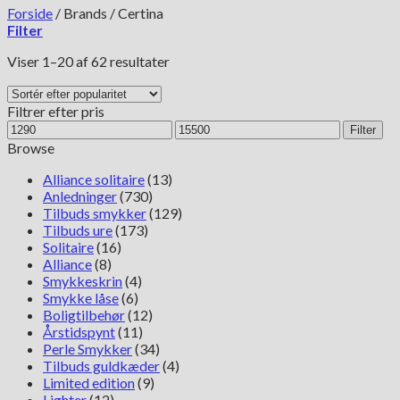
Forside
/
Brands
/
Certina
Filter
Sorteret
Viser 1–20 af 62 resultater
efter
popularitet
Filtrer efter pris
Mindste
Højeste
Filter
pris
pris
Browse
Alliance solitaire
(13)
Anledninger
(730)
Tilbuds smykker
(129)
Tilbuds ure
(173)
Solitaire
(16)
Alliance
(8)
Smykkeskrin
(4)
Smykke låse
(6)
Boligtilbehør
(12)
Årstidspynt
(11)
Perle Smykker
(34)
Tilbuds guldkæder
(4)
Limited edition
(9)
Lighter
(12)