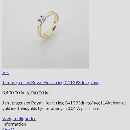
Vis
Jan Jørgensen Royal Heart ring 041393dr-rg/hvg
Den
Den
8,400.00
kr.
6,750.00
kr.
oprindelige
aktuelle
Jan Jørgensen Royal Heart ring 041393dr-rg/hvg i
pris
pris
14 kt
hamret
guld med hvidgulds hjertefatning m 0,04 W.pi diamant
var:
er:
8,400.00 kr..
6,750.00 kr..
Vælg muligheder
Dette
Information
vare
Om Os