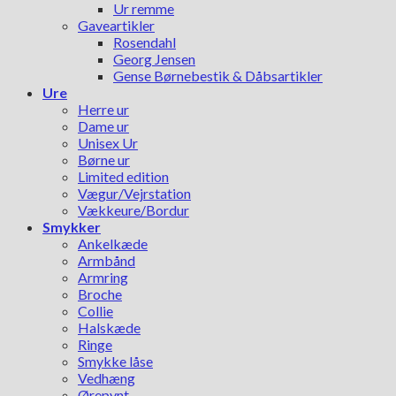
Ur remme
Gaveartikler
Rosendahl
Georg Jensen
Gense Børnebestik & Dåbsartikler
Ure
Herre ur
Dame ur
Unisex Ur
Børne ur
Limited edition
Vægur/Vejrstation
Vækkeure/Bordur
Smykker
Ankelkæde
Armbånd
Armring
Broche
Collie
Halskæde
Ringe
Smykke låse
Vedhæng
Ørepynt