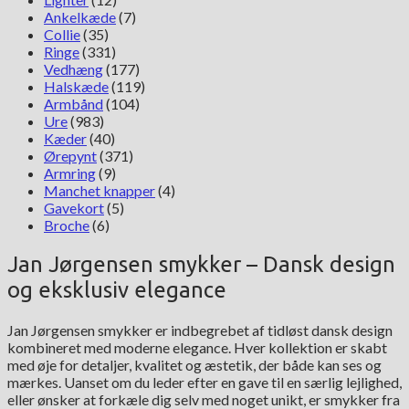
Ankelkæde
(7)
Collie
(35)
Ringe
(331)
Vedhæng
(177)
Halskæde
(119)
Armbånd
(104)
Ure
(983)
Kæder
(40)
Ørepynt
(371)
Armring
(9)
Manchet knapper
(4)
Gavekort
(5)
Broche
(6)
Jan Jørgensen smykker – Dansk design
og eksklusiv elegance
Jan Jørgensen smykker er indbegrebet af tidløst dansk design
kombineret med moderne elegance. Hver kollektion er skabt
med øje for detaljer, kvalitet og æstetik, der både kan ses og
mærkes. Uanset om du leder efter en gave til en særlig lejlighed,
eller ønsker at forkæle dig selv med noget unikt, er smykker fra