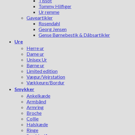
Tissot
Tommy Hilfiger
Ur remme
Gaveartikler
Rosendahl
Georg Jensen
Gense Børnebestik & Dåbsartikler
Ure
Herre ur
Dame ur
Unisex Ur
Børne ur
Limited edition
Vægur/Vejrstation
Vækkeure/Bordur
Smykker
Ankelkæde
Armbånd
Armring
Broche
Collie
Halskæde
Ringe