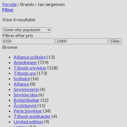
Forside
/
Brands
/
Jan Jørgensen
Filter
Sorteret
Viser 6 resultater
efter
popularitet
Filtrer efter pris
Mindste
Højeste
Filter
pris
pris
Browse
Alliance solitaire
(13)
Anledninger
(729)
Tilbuds smykker
(128)
Tilbuds ure
(173)
Solitaire
(16)
Alliance
(8)
Smykkeskrin
(4)
Smykke låse
(6)
Boligtilbehør
(12)
Årstidspynt
(11)
Perle Smykker
(34)
Tilbuds guldkæder
(4)
Limited edition
(9)
Lighter
(12)