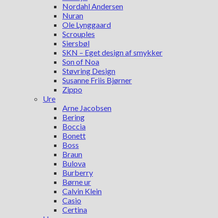
Nordahl Andersen
Nuran
Ole Lynggaard
Scrouples
Siersbøl
SKN – Eget design af smykker
Son of Noa
Støvring Design
Susanne Friis Bjørner
Zippo
Ure
Arne Jacobsen
Bering
Boccia
Bonett
Boss
Braun
Bulova
Burberry
Børne ur
Calvin Klein
Casio
Certina