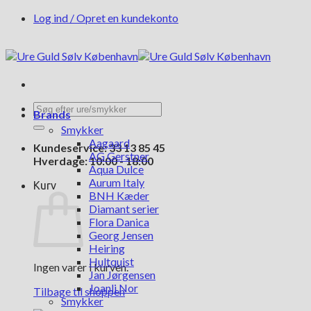
Fortsæt
Log ind / Opret en kundekonto
til
indhold
Søg
Brands
efter:
Smykker
Aagaard
Kundeservice: 33 13 85 45
AG Gerstner
Hverdage: 10:00 - 18:00
Aqua Dulce
Aurum Italy
Kurv
BNH Kæder
Diamant serier
Flora Danica
Georg Jensen
Heiring
Hultquist
Ingen varer i kurven.
Jan Jørgensen
Joanli Nor
Tilbage til shoppen
Smykker