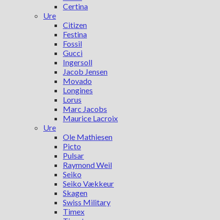
Certina
Ure
Citizen
Festina
Fossil
Gucci
Ingersoll
Jacob Jensen
Movado
Longines
Lorus
Marc Jacobs
Maurice Lacroix
Ure
Ole Mathiesen
Picto
Pulsar
Raymond Weil
Seiko
Seiko Vækkeur
Skagen
Swiss Military
Timex