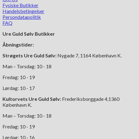
har
Fysiske Butikker
flere
Handelsbetingelser
varianter.
Persondatapolitik
Mulighederne
FAQ
kan
Ure Guld Sølv Butikker
vælges
på
Åbningstider:
varesiden
Strøgets Ure Guld Sølv:
Nygade 7, 1164 København K.
Man – Torsdag: 10 - 18
Fredag: 10 - 19
Lørdag: 10 - 17
Kultorvets Ure Guld Sølv:
Frederiksborggade 4,1360
København K.
Man – Torsdag: 10 - 18
Fredag: 10 - 19
Lørdag: 10 - 16