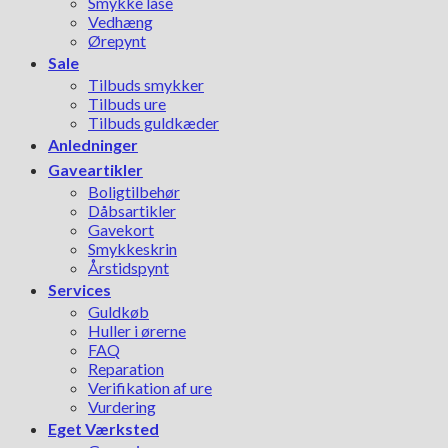
Smykke låse
Vedhæng
Ørepynt
Sale
Tilbuds smykker
Tilbuds ure
Tilbuds guldkæder
Anledninger
Gaveartikler
Boligtilbehør
Dåbsartikler
Gavekort
Smykkeskrin
Årstidspynt
Services
Guldkøb
Huller i ørerne
FAQ
Reparation
Verifikation af ure
Vurdering
Eget Værksted