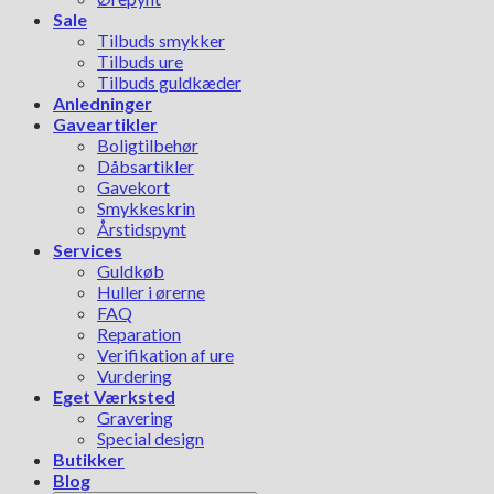
Sale
Tilbuds smykker
Tilbuds ure
Tilbuds guldkæder
Anledninger
Gaveartikler
Boligtilbehør
Dåbsartikler
Gavekort
Smykkeskrin
Årstidspynt
Services
Guldkøb
Huller i ørerne
FAQ
Reparation
Verifikation af ure
Vurdering
Eget Værksted
Gravering
Special design
Butikker
Blog