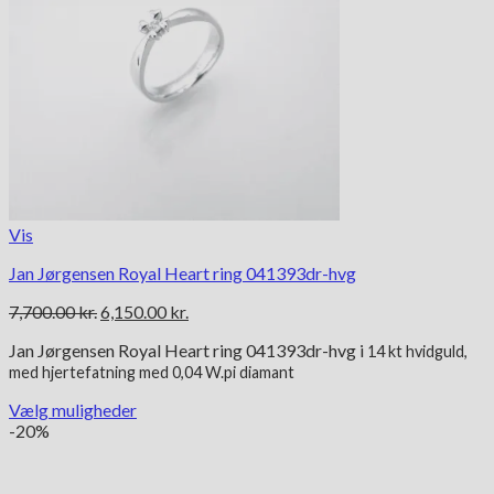
Vis
Jan Jørgensen Royal Heart ring 041393dr-hvg
Den
Den
7,700.00
kr.
6,150.00
kr.
oprindelige
aktuelle
Jan Jørgensen Royal Heart ring 041393dr-hvg i
pris
pris
14 kt
hvidguld,
med hjertefatning med 0,04 W.pi diamant
var:
er:
7,700.00 kr..
6,150.00 kr..
Vælg muligheder
Dette
-20%
vare
har
flere