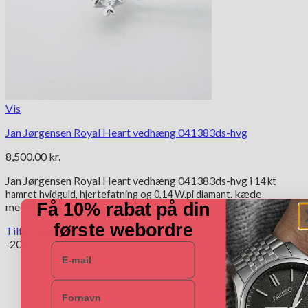
Vis
Jan Jørgensen Royal Heart vedhæng 041383ds-hvg
8,500.00
kr.
Jan Jørgensen Royal Heart vedhæng 041383ds-hvg i
14 kt
kæde
hamret hvidguld, hjertefatning og 0,14 W.pi diamant.
Få 10% rabat på din
medfølger ikke.
første webordre
Tilføj til kurv
-20%
E-mail
Navn