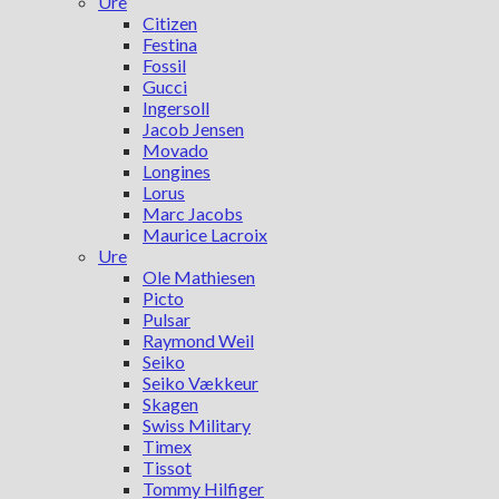
Ure
Citizen
Festina
Fossil
Gucci
Ingersoll
Jacob Jensen
Movado
Longines
Lorus
Marc Jacobs
Maurice Lacroix
Ure
Ole Mathiesen
Picto
Pulsar
Raymond Weil
Seiko
Seiko Vækkeur
Skagen
Swiss Military
Timex
Tissot
Tommy Hilfiger