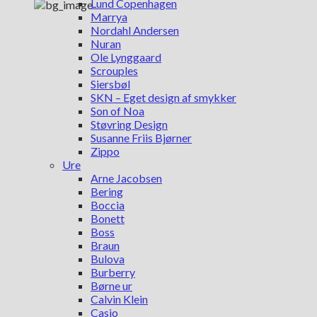
Lund Copenhagen
Marrya
Nordahl Andersen
Nuran
Ole Lynggaard
Scrouples
Siersbøl
SKN – Eget design af smykker
Son of Noa
Støvring Design
Susanne Friis Bjørner
Zippo
Ure
Arne Jacobsen
Bering
Boccia
Bonett
Boss
Braun
Bulova
Burberry
Børne ur
Calvin Klein
Casio