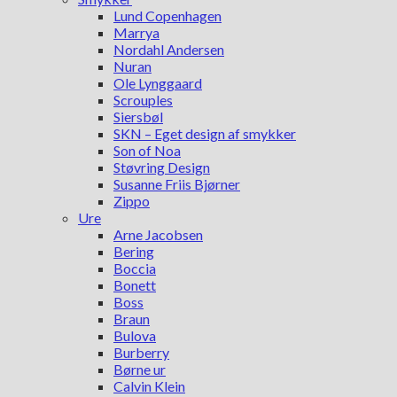
Lund Copenhagen
Marrya
Nordahl Andersen
Nuran
Ole Lynggaard
Scrouples
Siersbøl
SKN – Eget design af smykker
Son of Noa
Støvring Design
Susanne Friis Bjørner
Zippo
Ure
Arne Jacobsen
Bering
Boccia
Bonett
Boss
Braun
Bulova
Burberry
Børne ur
Calvin Klein