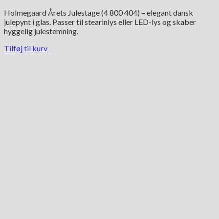
oprindelige
aktuelle
Holmegaard Årets Julestage (4 800 404) – elegant dansk
pris
pris
julepynt i glas. Passer til stearinlys eller LED-lys og skaber
var:
er:
hyggelig julestemning.
695.00 kr..
495.00 kr..
Tilføj til kurv