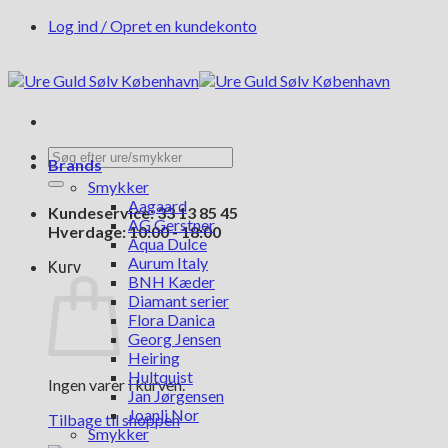
Fortsæt
Log ind / Opret en kundekonto
til
indhold
Søg
Brands
efter:
Smykker
Aagaard
Kundeservice: 33 13 85 45
AG Gerstner
Hverdage: 10:00 - 18:00
Aqua Dulce
Aurum Italy
Kurv
BNH Kæder
Diamant serier
Flora Danica
Georg Jensen
Heiring
Hultquist
Ingen varer i kurven.
Jan Jørgensen
Joanli Nor
Tilbage til shoppen
Smykker