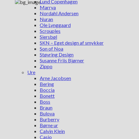
Lund Copenhagen
Marrya
Nordahl Andersen
Nuran
Ole Lynggaard
Scrouples
Siersbøl
SKN – Eget design af smykker
Son of Noa
Støvring Design
Susanne Friis Bjørner
Zippo
Ure
Arne Jacobsen
Bering
Boccia
Bonett
Boss
Braun
Bulova
Burberry
Børne ur
Calvin Klein
Casio