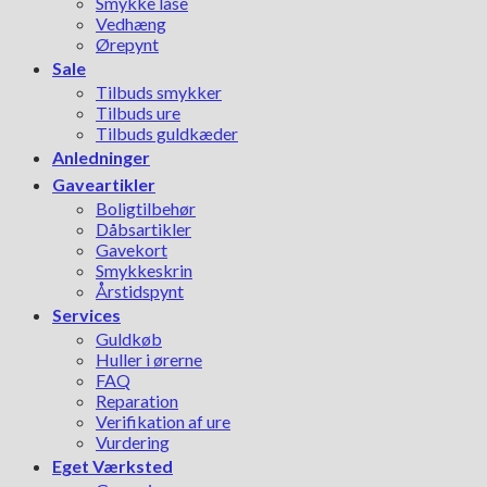
Smykke låse
Vedhæng
Ørepynt
Sale
Tilbuds smykker
Tilbuds ure
Tilbuds guldkæder
Anledninger
Gaveartikler
Boligtilbehør
Dåbsartikler
Gavekort
Smykkeskrin
Årstidspynt
Services
Guldkøb
Huller i ørerne
FAQ
Reparation
Verifikation af ure
Vurdering
Eget Værksted