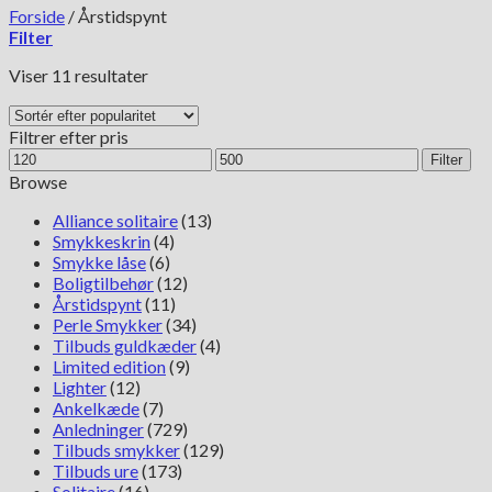
Forside
/
Årstidspynt
Filter
Sorteret
Viser 11 resultater
efter
popularitet
Filtrer efter pris
Mindste
Højeste
Filter
pris
pris
Browse
Alliance solitaire
(13)
Smykkeskrin
(4)
Smykke låse
(6)
Boligtilbehør
(12)
Årstidspynt
(11)
Perle Smykker
(34)
Tilbuds guldkæder
(4)
Limited edition
(9)
Lighter
(12)
Ankelkæde
(7)
Anledninger
(729)
Tilbuds smykker
(129)
Tilbuds ure
(173)
Solitaire
(16)