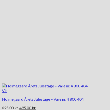
Vis
Holmegaard Årets Julestage – Vare nr. 4 800 404
Den
Den
695.00
kr.
495.00
kr.