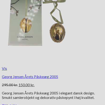
Vis
Georg Jensen Årets Påskeæg 2005
Den
Den
295.00
kr.
150.00
kr.
oprindelige
aktuelle
Georg Jensen Årets Påskeæg 2005 i elegant dansk design.
pris
pris
Smukt samlerobjekt og dekorativ påskepynt i høj kvalitet.
var:
er:
295.00 kr..
150.00 kr..