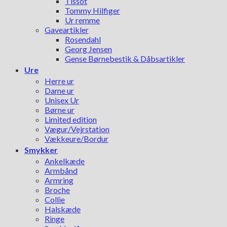
Tissot
Tommy Hilfiger
Ur remme
Gaveartikler
Rosendahl
Georg Jensen
Gense Børnebestik & Dåbsartikler
Ure
Herre ur
Dame ur
Unisex Ur
Børne ur
Limited edition
Vægur/Vejrstation
Vækkeure/Bordur
Smykker
Ankelkæde
Armbånd
Armring
Broche
Collie
Halskæde
Ringe