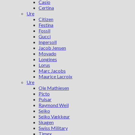
Casio
Certina
Ure
Citizen
Festina
Fossil
Gucci
Ingersoll
Jacob Jensen
Movado
Longines
Lorus
Marc Jacobs
Maurice Lacroix
Ure
Ole Mathiesen
Picto
Pulsar
Raymond Weil
Seiko
Seiko Vækkeur
Skagen
Swiss Military
Timex