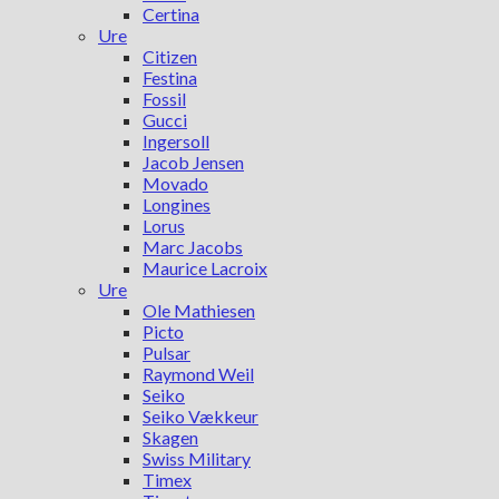
Certina
Ure
Citizen
Festina
Fossil
Gucci
Ingersoll
Jacob Jensen
Movado
Longines
Lorus
Marc Jacobs
Maurice Lacroix
Ure
Ole Mathiesen
Picto
Pulsar
Raymond Weil
Seiko
Seiko Vækkeur
Skagen
Swiss Military
Timex