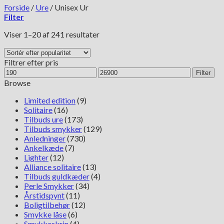
Forside
/
Ure
/
Unisex Ur
Filter
Sorteret
Viser 1–20 af 241 resultater
efter
popularitet
Filtrer efter pris
Mindste
Højeste
Filter
pris
pris
Browse
Limited edition
(9)
Solitaire
(16)
Tilbuds ure
(173)
Tilbuds smykker
(129)
Anledninger
(730)
Ankelkæde
(7)
Lighter
(12)
Alliance solitaire
(13)
Tilbuds guldkæder
(4)
Perle Smykker
(34)
Årstidspynt
(11)
Boligtilbehør
(12)
Smykke låse
(6)
Smykkeskrin
(4)