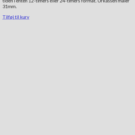
tiden i enten 12-timers eller 24-timers format. Urkassen måler
31mm.
Tilføj til kurv