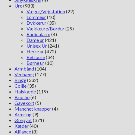
Ure
(983)
Vægur/Vejrstation
(22)
Lommeur
(10)
Dykkerur
(35)
Vækkeure/Bordur
(29)
Radioalarm
(4)
Dame ur
(421)
Unisex Ur
(241)
Herre ur
(472)
Retroure
(34)
Børne ur
(10)
Armbånd
(104)
Vedhæng
(177)
Ringe
(332)
Collie
(35)
Halskæde
(119)
Broche
(6)
Gavekort
(5)
Manchet knapper
(4)
Armring
(9)
Ørepynt
(371)
Kæder
(40)
Alliance
(8)