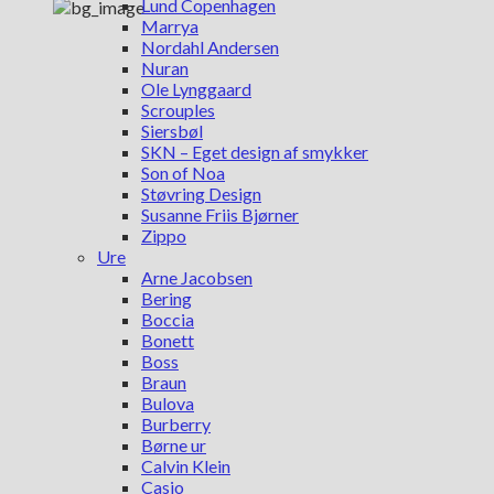
Lund Copenhagen
Marrya
Nordahl Andersen
Nuran
Ole Lynggaard
Scrouples
Siersbøl
SKN – Eget design af smykker
Son of Noa
Støvring Design
Susanne Friis Bjørner
Zippo
Ure
Arne Jacobsen
Bering
Boccia
Bonett
Boss
Braun
Bulova
Burberry
Børne ur
Calvin Klein
Casio