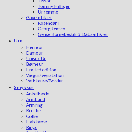
Tissot
Tommy Hilfiger
Ur remme
Gaveartikler
Rosendahl
Georg Jensen
Gense Børnebestik & Dåbsartikler
Ure
Herre ur
Dame ur
Unisex Ur
Børne ur
Limited edition
Vægur/Vejrstation
Vækkeure/Bordur
Smykker
Ankelkæde
Armbånd
Armring
Broche
Collie
Halskæde
Ringe