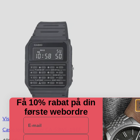
Få 10% rabat på din
første webordre
Vis
E-mail
Casio lommeregner CA-53WF-1BEF
Navn