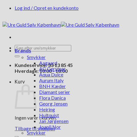
Fortsæt
Log ind / Opret en kundekonto
til
indhold
Søg
Brands
efter:
Smykker
Aagaard
Kundeservice: 33 13 85 45
AG Gerstner
Hverdage: 10:00 - 18:00
Aqua Dulce
Aurum Italy
Kurv
BNH Kæder
Diamant serier
Flora Danica
Georg Jensen
Heiring
Hultquist
Ingen varer i kurven.
Jan Jørgensen
Joanli Nor
Tilbage til shoppen
Smykker