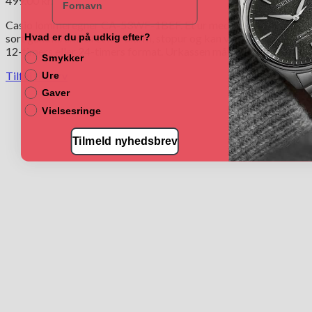
499.00
kr.
Casio lommeregner CA-53WF-1BEF. Et ur med digital tid og
sort gummirem. Uret har alarm, stopur og kan vise tiden i enten
Hvad er du på udkig efter?
12-timers eller 24-timers format. Urkassen måler 35mm.
Smykker
Tilføj til kurv
Ure
Gaver
Vielsesringe
Tilmeld nyhedsbrev