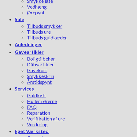
Smykke låse
Vedhæng
Ørepynt
Sale
Tilbuds smykker
Tilbuds ure
Tilbuds guldkæder
Anledninger
Gaveartikler
Boligtilbehør
Dåbsartikler
Gavekort
Smykkeskrin
Årstidspynt
Services
Guldkøb
Huller i ørerne
FAQ
Reparation
Verifikation af ure
Vurdering
Eget Værksted