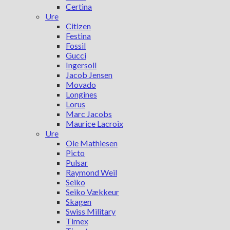
Certina
Ure
Citizen
Festina
Fossil
Gucci
Ingersoll
Jacob Jensen
Movado
Longines
Lorus
Marc Jacobs
Maurice Lacroix
Ure
Ole Mathiesen
Picto
Pulsar
Raymond Weil
Seiko
Seiko Vækkeur
Skagen
Swiss Military
Timex