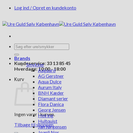
Fortsæt
Log ind / Opret en kundekonto
til
indhold
Søg
efter:
Brands
Kundeservice: 33 13 85 45
Smykker
Hverdage: 10:00 - 18:00
Aagaard
AG Gerstner
Kurv
Aqua Dulce
Aurum Italy
BNH Kæder
Diamant serier
Flora Danica
Georg Jensen
Ingen varer i kurven.
Heiring
Hultquist
Tilbage til shoppen
Jan Jørgensen
Joanli Nor