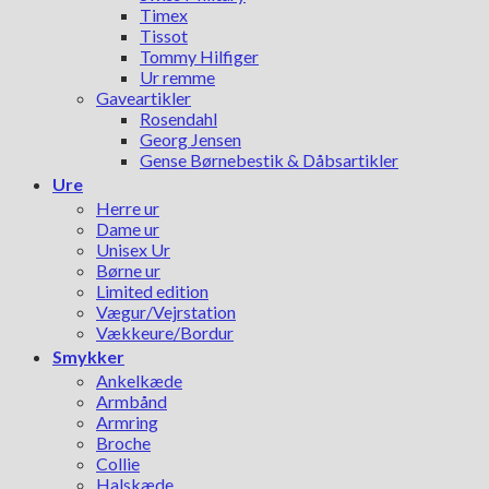
Timex
Tissot
Tommy Hilfiger
Ur remme
Gaveartikler
Rosendahl
Georg Jensen
Gense Børnebestik & Dåbsartikler
Ure
Herre ur
Dame ur
Unisex Ur
Børne ur
Limited edition
Vægur/Vejrstation
Vækkeure/Bordur
Smykker
Ankelkæde
Armbånd
Armring
Broche
Collie
Halskæde