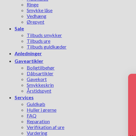
Ringe
Smykke låse
Vedhæng
Ørepynt
Sale
Tilbuds smykker
Tilbuds ure
Tilbuds guldkæder
Anledninger
Gaveartikler
Boligtilbehør
Dåbsartikler
Gavekort
Smykkeskrin
Årstidspynt
Services
Guldkøb
Huller i ørerne
FAQ
Reparation
Verifikation af ure
Vurdering