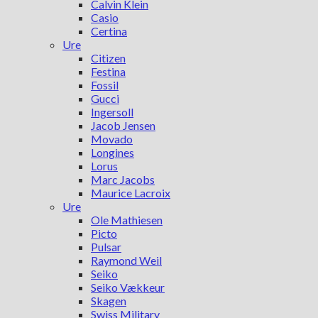
Calvin Klein
Casio
Certina
Ure
Citizen
Festina
Fossil
Gucci
Ingersoll
Jacob Jensen
Movado
Longines
Lorus
Marc Jacobs
Maurice Lacroix
Ure
Ole Mathiesen
Picto
Pulsar
Raymond Weil
Seiko
Seiko Vækkeur
Skagen
Swiss Military