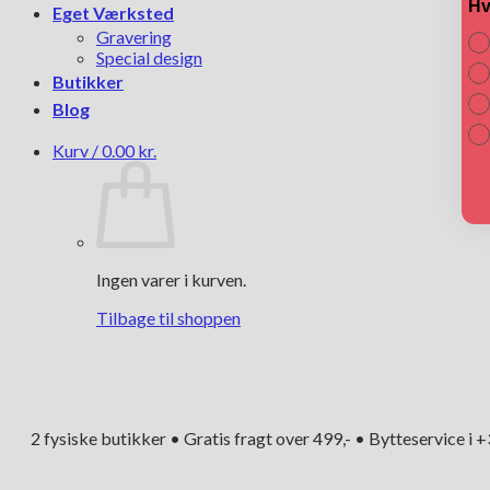
Hv
Eget Værksted
Gravering
Special design
Butikker
Blog
Kurv /
0.00
kr.
Ingen varer i kurven.
Tilbage til shoppen
2 fysiske butikker • Gratis fragt over 499,- • Bytteservice i 