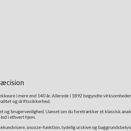
ræcision
ækkeure i mere end 140 år. Allerede i 1892 begyndte virksomheden
alitet og driftssikkerhed.
et og brugervenlighed. Uanset om du foretrækker et klassisk analo
ind i ethvert hjem.
kundvisere, snooze-funktion, tydelig urskive og baggrundsbelysnin