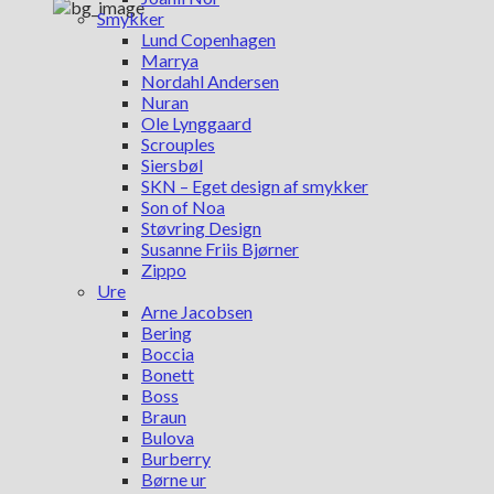
Smykker
Lund Copenhagen
Marrya
Nordahl Andersen
Nuran
Ole Lynggaard
Scrouples
Siersbøl
SKN – Eget design af smykker
Son of Noa
Støvring Design
Susanne Friis Bjørner
Zippo
Ure
Arne Jacobsen
Bering
Boccia
Bonett
Boss
Braun
Bulova
Burberry
Børne ur