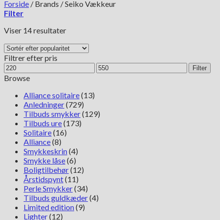
Forside
/
Brands
/
Seiko Vækkeur
Filter
Sorteret
Viser 14 resultater
efter
popularitet
Filtrer efter pris
Mindste
Højeste
Filter
pris
pris
Browse
Alliance solitaire
(13)
Anledninger
(729)
Tilbuds smykker
(129)
Tilbuds ure
(173)
Solitaire
(16)
Alliance
(8)
Smykkeskrin
(4)
Smykke låse
(6)
Boligtilbehør
(12)
Årstidspynt
(11)
Perle Smykker
(34)
Tilbuds guldkæder
(4)
Limited edition
(9)
Lighter
(12)