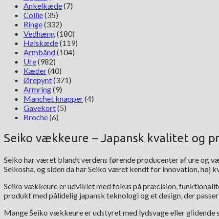
Ankelkæde
(7)
Collie
(35)
Ringe
(332)
Vedhæng
(180)
Halskæde
(119)
Armbånd
(104)
Ure
(982)
Kæder
(40)
Ørepynt
(371)
Armring
(9)
Manchet knapper
(4)
Gavekort
(5)
Broche
(6)
Seiko vækkeure – Japansk kvalitet og p
Seiko har været blandt verdens førende producenter af ure og v
Seikosha, og siden da har Seiko været kendt for innovation, høj kv
Seiko vækkeure er udviklet med fokus på præcision, funktionalit
produkt med pålidelig japansk teknologi og et design, der passer 
Mange Seiko vækkeure er udstyret med lydsvage eller glidende se