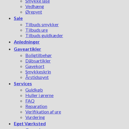
Smykke låse
Vedhæng
Ørepynt
Sale
Tilbuds smykker
Tilbuds ure
Tilbuds guldkæder
Anledninger
Gaveartikler
Boligtilbehør
Dåbsartikler
Gavekort
Smykkeskrin
Årstidspynt
Services
Guldkøb
Huller i ørerne
FAQ
Reparation
Verifikation af ure
Vurdering
Eget Værksted