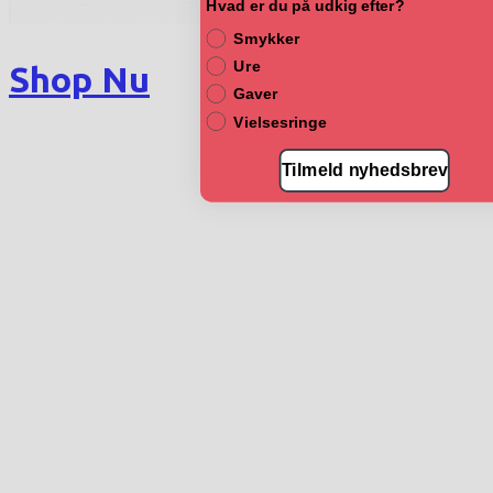
Hvad er du på udkig efter?
Smykker
Ure
Shop Nu
Gaver
Vielsesringe
Tilmeld nyhedsbrev