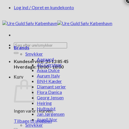
Fortsæt
Log ind / Opret en kundekonto
til
indhold
Søg
Brands
efter:
Smykker
Aagaard
Kundeservice: 33 13 85 45
AG Gerstner
Hverdage: 10:00 - 18:00
Aqua Dulce
Aurum Italy
Kurv
BNH Kæder
Diamant serier
Flora Danica
Georg Jensen
Heiring
Hultquist
Ingen varer i kurven.
Jan Jørgensen
Joanli Nor
Tilbage til shoppen
Smykker