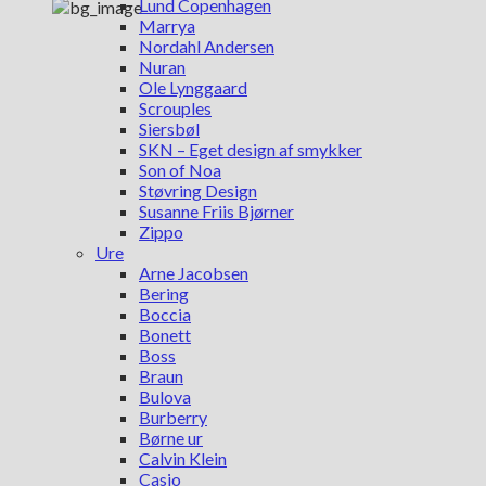
Lund Copenhagen
Marrya
Nordahl Andersen
Nuran
Ole Lynggaard
Scrouples
Siersbøl
SKN – Eget design af smykker
Son of Noa
Støvring Design
Susanne Friis Bjørner
Zippo
Ure
Arne Jacobsen
Bering
Boccia
Bonett
Boss
Braun
Bulova
Burberry
Børne ur
Calvin Klein
Casio