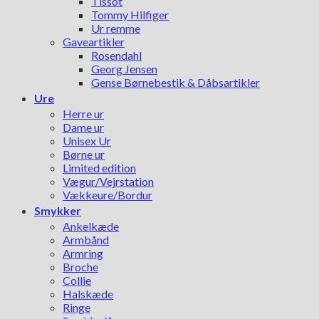
Tissot
Tommy Hilfiger
Ur remme
Gaveartikler
Rosendahl
Georg Jensen
Gense Børnebestik & Dåbsartikler
Ure
Herre ur
Dame ur
Unisex Ur
Børne ur
Limited edition
Vægur/Vejrstation
Vækkeure/Bordur
Smykker
Ankelkæde
Armbånd
Armring
Broche
Collie
Halskæde
Ringe