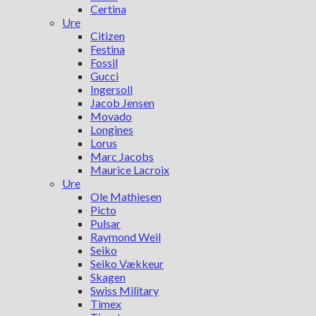
Certina
Ure
Citizen
Festina
Fossil
Gucci
Ingersoll
Jacob Jensen
Movado
Longines
Lorus
Marc Jacobs
Maurice Lacroix
Ure
Ole Mathiesen
Picto
Pulsar
Raymond Weil
Seiko
Seiko Vækkeur
Skagen
Swiss Military
Timex