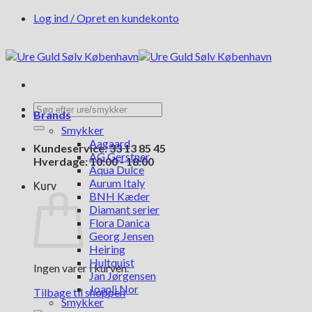
Fortsæt
Log ind / Opret en kundekonto
til
indhold
Søg
Brands
efter:
Smykker
Aagaard
Kundeservice: 33 13 85 45
AG Gerstner
Hverdage: 10:00 - 18:00
Aqua Dulce
Aurum Italy
Kurv
BNH Kæder
Diamant serier
Flora Danica
Georg Jensen
Heiring
Hultquist
Ingen varer i kurven.
Jan Jørgensen
Joanli Nor
Tilbage til shoppen
Smykker