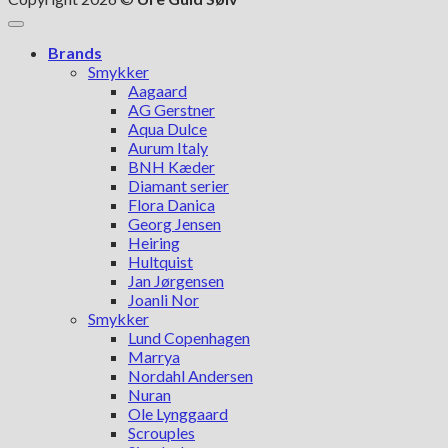
Brands
Smykker
Aagaard
AG Gerstner
Aqua Dulce
Aurum Italy
BNH Kæder
Diamant serier
Flora Danica
Georg Jensen
Heiring
Hultquist
Jan Jørgensen
Joanli Nor
Smykker
Lund Copenhagen
Marrya
Nordahl Andersen
Nuran
Ole Lynggaard
Scrouples