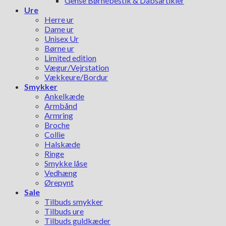
Gense Børnebestik & Dåbsartikler
Ure
Herre ur
Dame ur
Unisex Ur
Børne ur
Limited edition
Vægur/Vejrstation
Vækkeure/Bordur
Smykker
Ankelkæde
Armbånd
Armring
Broche
Collie
Halskæde
Ringe
Smykke låse
Vedhæng
Ørepynt
Sale
Tilbuds smykker
Tilbuds ure
Tilbuds guldkæder