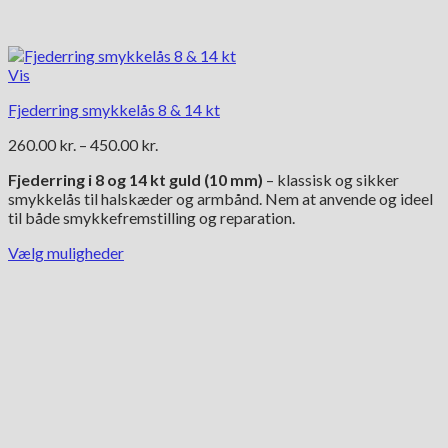
Vis
Fjederring smykkelås 8 & 14 kt
Prisinterval:
260.00
kr.
–
450.00
kr.
260.00 kr.
Fjederring i 8 og 14 kt guld (10 mm)
– klassisk og sikker
til
smykkelås til halskæder og armbånd. Nem at anvende og ideel
450.00 kr.
til både smykkefremstilling og reparation.
Vælg muligheder
Dette
vare
har
flere
varianter.
Mulighederne
kan
vælges
på
varesiden