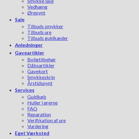
Smykke låse
Vedhæng
Ørepynt
Sale
Tilbuds smykker
Tilbuds ure
Tilbuds guldkæder
Anledninger
Gaveartikler
Boligtilbehør
Dåbsartikler
Gavekort
Smykkeskrin
Årstidspynt
Services
Guldkøb
Huller i ørerne
FAQ
Reparation
Verifikation af ure
Vurdering
Eget Værksted