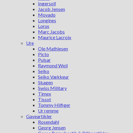
Ingersoll
Jacob Jensen
Movado
Longines
Lorus
Marc Jacobs
Maurice Lacroix
Ure
Ole Mathiesen
Picto
Pulsar
Raymond Weil
Seiko
Seiko Vækkeur
Skagen
Swiss Military
Timex
Tissot
Tommy Hilfiger
Ur remme
Gaveartikler
Rosendahl
Georg Jensen