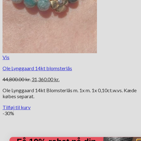
Vis
Ole Lynggaard 14kt blomsterlås
Den
Den
44,800.00
kr.
31,360.00
kr.
oprindelige
aktuelle
Ole Lynggaard 14kt Blomsterlås m. 1x m. 1x 0,10ct.w.vs. Kæde
pris
pris
købes separat.
var:
er:
44,800.00 kr..
31,360.00 kr..
Tilføj til kurv
-30%