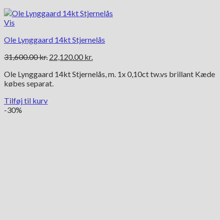
Vis
Ole Lynggaard 14kt Stjernelås
Den
Den
31,600.00
kr.
22,120.00
kr.
oprindelige
aktuelle
Ole Lynggaard 14kt Stjernelås, m. 1x 0,10ct tw.vs brillant Kæde
pris
pris
købes separat.
var:
er:
31,600.00 kr..
22,120.00 kr..
Tilføj til kurv
-30%