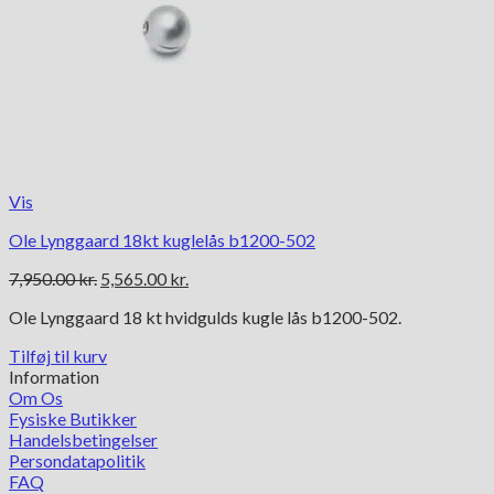
Vis
Ole Lynggaard 18kt kuglelås b1200-502
Den
Den
7,950.00
kr.
5,565.00
kr.
oprindelige
aktuelle
Ole Lynggaard 18 kt hvidgulds kugle lås b1200-502.
pris
pris
var:
er:
Tilføj til kurv
7,950.00 kr..
5,565.00 kr..
Information
Om Os
Fysiske Butikker
Handelsbetingelser
Persondatapolitik
FAQ