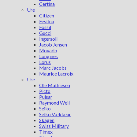
Certina
Ure
Citizen
Festina
Fossil
Gucci
Ingersoll
Jacob Jensen
Movado
Longines
Lorus
Marc Jacobs
Maurice Lacroix
Ure
Ole Mathiesen
Picto
Pulsar
Raymond Weil
Seiko
Seiko Vækkeur
Skagen
Swiss Military
Timex