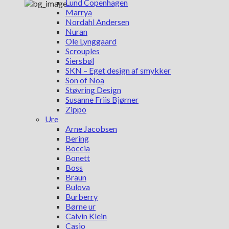
Lund Copenhagen
Marrya
Nordahl Andersen
Nuran
Ole Lynggaard
Scrouples
Siersbøl
SKN – Eget design af smykker
Son of Noa
Støvring Design
Susanne Friis Bjørner
Zippo
Ure
Arne Jacobsen
Bering
Boccia
Bonett
Boss
Braun
Bulova
Burberry
Børne ur
Calvin Klein
Casio