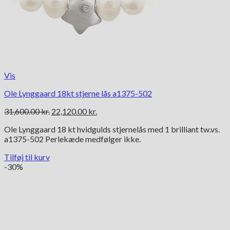
Vis
Ole Lynggaard 18kt stjerne lås a1375-502
Den
Den
31,600.00
kr.
22,120.00
kr.
oprindelige
aktuelle
Ole Lynggaard 18 kt hvidgulds stjernelås med 1 brilliant tw.vs.
pris
pris
a1375-502 Perlekæde medfølger ikke.
var:
er:
31,600.00 kr..
22,120.00 kr..
Tilføj til kurv
-30%