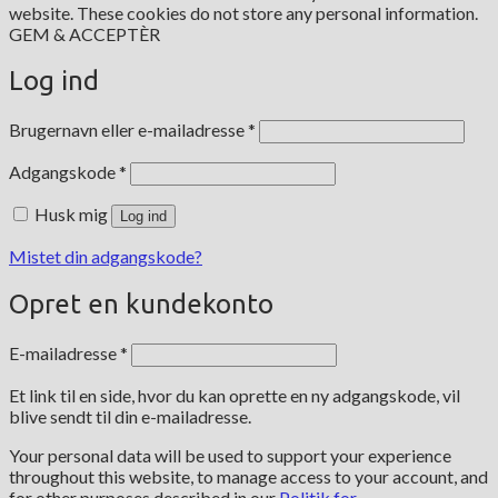
website. These cookies do not store any personal information.
GEM & ACCEPTÈR
Log ind
Påkrævet
Brugernavn eller e-mailadresse
*
Påkrævet
Adgangskode
*
Husk mig
Log ind
Mistet din adgangskode?
Opret en kundekonto
Påkrævet
E-mailadresse
*
Et link til en side, hvor du kan oprette en ny adgangskode, vil
blive sendt til din e-mailadresse.
Your personal data will be used to support your experience
throughout this website, to manage access to your account, and
for other purposes described in our
Politik for