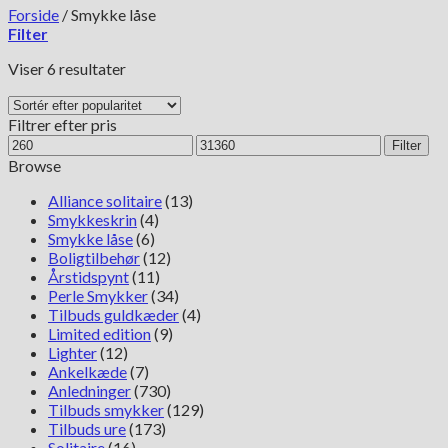
Forside
/
Smykke låse
Filter
Sorteret
Viser 6 resultater
efter
popularitet
Filtrer efter pris
Mindste
Højeste
Filter
pris
pris
Browse
Alliance solitaire
(13)
Smykkeskrin
(4)
Smykke låse
(6)
Boligtilbehør
(12)
Årstidspynt
(11)
Perle Smykker
(34)
Tilbuds guldkæder
(4)
Limited edition
(9)
Lighter
(12)
Ankelkæde
(7)
Anledninger
(730)
Tilbuds smykker
(129)
Tilbuds ure
(173)
Solitaire
(16)