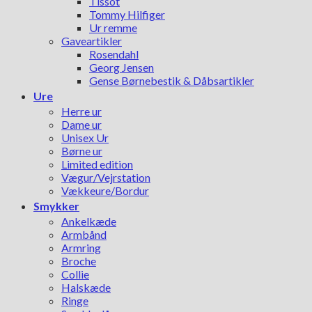
Tissot
Tommy Hilfiger
Ur remme
Gaveartikler
Rosendahl
Georg Jensen
Gense Børnebestik & Dåbsartikler
Ure
Herre ur
Dame ur
Unisex Ur
Børne ur
Limited edition
Vægur/Vejrstation
Vækkeure/Bordur
Smykker
Ankelkæde
Armbånd
Armring
Broche
Collie
Halskæde
Ringe