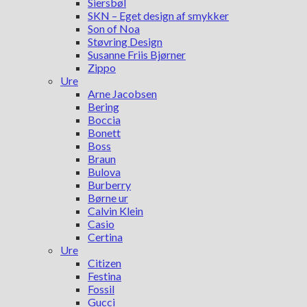
Siersbøl
SKN – Eget design af smykker
Son of Noa
Støvring Design
Susanne Friis Bjørner
Zippo
Ure
Arne Jacobsen
Bering
Boccia
Bonett
Boss
Braun
Bulova
Burberry
Børne ur
Calvin Klein
Casio
Certina
Ure
Citizen
Festina
Fossil
Gucci