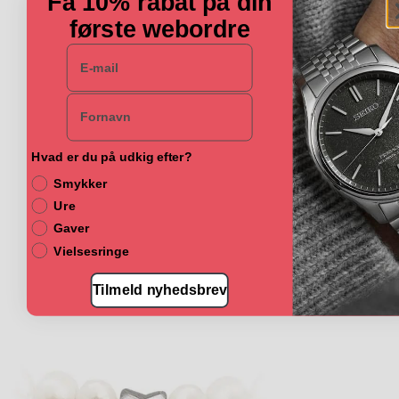
Få 10% rabat på din
første webordre
E-mail
Navn
Hvad er du på udkig efter?
Smykker
Ure
Gaver
Vielsesringe
Tilmeld nyhedsbrev