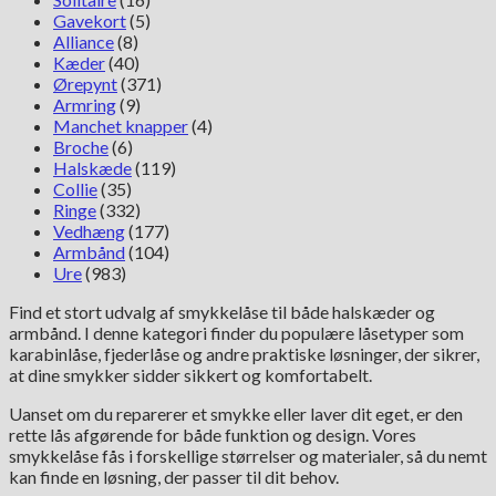
Gavekort
(5)
Alliance
(8)
Kæder
(40)
Ørepynt
(371)
Armring
(9)
Manchet knapper
(4)
Broche
(6)
Halskæde
(119)
Collie
(35)
Ringe
(332)
Vedhæng
(177)
Armbånd
(104)
Ure
(983)
Find et stort udvalg af smykkelåse til både halskæder og
armbånd. I denne kategori finder du populære låsetyper som
karabinlåse, fjederlåse og andre praktiske løsninger, der sikrer,
at dine smykker sidder sikkert og komfortabelt.
Uanset om du reparerer et smykke eller laver dit eget, er den
rette lås afgørende for både funktion og design. Vores
smykkelåse fås i forskellige størrelser og materialer, så du nemt
kan finde en løsning, der passer til dit behov.