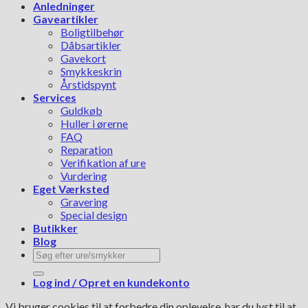
Anledninger
Gaveartikler
Boligtilbehør
Dåbsartikler
Gavekort
Smykkeskrin
Årstidspynt
Services
Guldkøb
Huller i ørerne
FAQ
Reparation
Verifikation af ure
Vurdering
Eget Værksted
Gravering
Special design
Butikker
Blog
Søg
efter:
Log ind / Opret en kundekonto
Vi bruger cookies til at forbedre din oplevelse, har du lyst til at