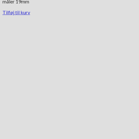
måler 19mm
Tilføj til kurv