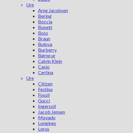
Ure
Arne Jacobsen
Bering
Boccia
Bonett
Boss
Braun
Bulova
Burberry
Børne ur
Calvin Klein
Casio
Certina
Ure
Citizen
Festina
Fossil
Gucci
Ingersoll
Jacob Jensen
Movado
Longines
Lorus