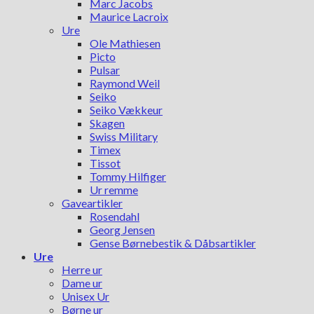
Marc Jacobs
Maurice Lacroix
Ure
Ole Mathiesen
Picto
Pulsar
Raymond Weil
Seiko
Seiko Vækkeur
Skagen
Swiss Military
Timex
Tissot
Tommy Hilfiger
Ur remme
Gaveartikler
Rosendahl
Georg Jensen
Gense Børnebestik & Dåbsartikler
Ure
Herre ur
Dame ur
Unisex Ur
Børne ur