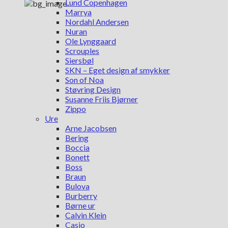
Lund Copenhagen
Marrya
Nordahl Andersen
Nuran
Ole Lynggaard
Scrouples
Siersbøl
SKN – Eget design af smykker
Son of Noa
Støvring Design
Susanne Friis Bjørner
Zippo
Ure
Arne Jacobsen
Bering
Boccia
Bonett
Boss
Braun
Bulova
Burberry
Børne ur
Calvin Klein
Casio