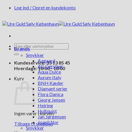
Fortsæt
Log ind / Opret en kundekonto
til
indhold
Søg
Brands
efter:
Smykker
Aagaard
Kundeservice: 33 13 85 45
AG Gerstner
Hverdage: 10:00 - 18:00
Aqua Dulce
Aurum Italy
Kurv
BNH Kæder
Diamant serier
Flora Danica
Georg Jensen
Heiring
Hultquist
Ingen varer i kurven.
Jan Jørgensen
Joanli Nor
Tilbage til shoppen
Smykker