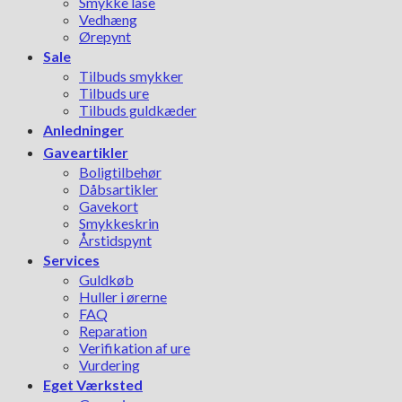
Smykke låse
Vedhæng
Ørepynt
Sale
Tilbuds smykker
Tilbuds ure
Tilbuds guldkæder
Anledninger
Gaveartikler
Boligtilbehør
Dåbsartikler
Gavekort
Smykkeskrin
Årstidspynt
Services
Guldkøb
Huller i ørerne
FAQ
Reparation
Verifikation af ure
Vurdering
Eget Værksted