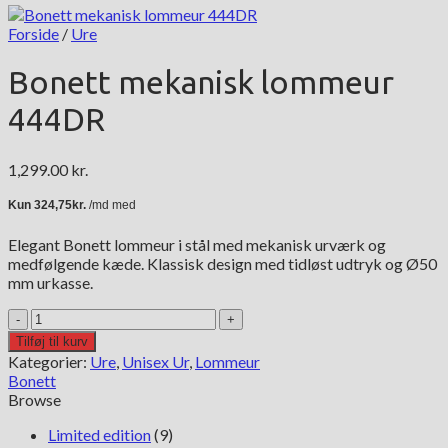
Forside
/
Ure
Bonett mekanisk lommeur
444DR
1,299.00
kr.
Elegant Bonett lommeur i stål med mekanisk urværk og
medfølgende kæde. Klassisk design med tidløst udtryk og Ø50
mm urkasse.
Bonett
mekanisk
Tilføj til kurv
lommeur
Kategorier:
Ure
,
Unisex Ur
,
Lommeur
444DR
Bonett
antal
Browse
Limited edition
(9)