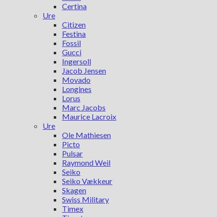
Certina
Ure
Citizen
Festina
Fossil
Gucci
Ingersoll
Jacob Jensen
Movado
Longines
Lorus
Marc Jacobs
Maurice Lacroix
Ure
Ole Mathiesen
Picto
Pulsar
Raymond Weil
Seiko
Seiko Vækkeur
Skagen
Swiss Military
Timex