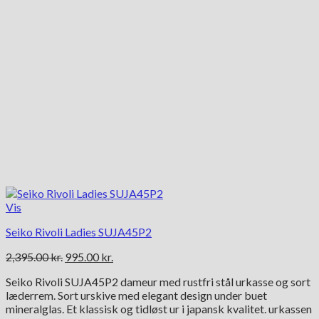
Vis
Seiko Rivoli Ladies SUJA45P2
Den
Den
2,395.00
kr.
995.00
kr.
oprindelige
aktuelle
Seiko Rivoli SUJA45P2 dameur med rustfri stål urkasse og sort
pris
pris
læderrem. Sort urskive med elegant design under buet
var:
er:
mineralglas. Et klassisk og tidløst ur i japansk kvalitet. urkassen
2,395.00 kr..
995.00 kr..