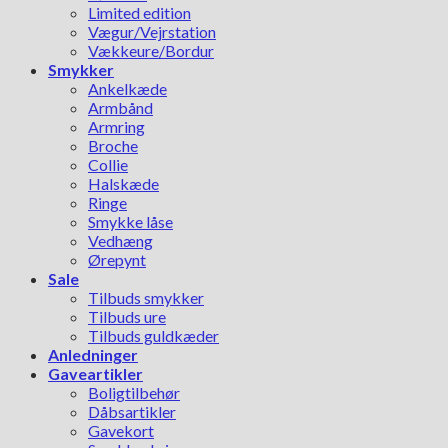
Limited edition
Vægur/Vejrstation
Vækkeure/Bordur
Smykker
Ankelkæde
Armbånd
Armring
Broche
Collie
Halskæde
Ringe
Smykke låse
Vedhæng
Ørepynt
Sale
Tilbuds smykker
Tilbuds ure
Tilbuds guldkæder
Anledninger
Gaveartikler
Boligtilbehør
Dåbsartikler
Gavekort