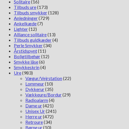
Solitaire
(16)
Tilbuds ure
(173)
Tilbuds smykker
(128)
Anledninger
(729)
Ankelkæde
(7)
Lighter
(12)
Alliance solitaire
(13)
Tilbuds guldkæder
(4)
Perle Smykker
(34)
Årstidspynt
(11)
Boligtilbehør
(12)
Smykke låse
(6)
Smykkeskrin
(4)
Ure
(983)
Vægur/Vejrstation
(22)
Lommeur
(10)
Dykkerur
(35)
Vækkeure/Bordur
(29)
Radioalarm
(4)
Dame ur
(421)
Unisex Ur
(241)
Herre ur
(472)
Retroure
(34)
Børne ur
(10)