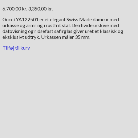
Den
Den
6,700.00
kr.
3,350.00
kr.
oprindelige
aktuelle
Gucci YA122501 er et elegant Swiss Made dameur med
pris
pris
urkasse og armring i rustfrit stål. Den hvide urskive med
var:
er:
datovisning og ridsefast safirglas giver uret et klassisk og
6,700.00 kr..
3,350.00 kr..
eksklusivt udtryk. Urkassen måler 35 mm.
Tilføj til kurv