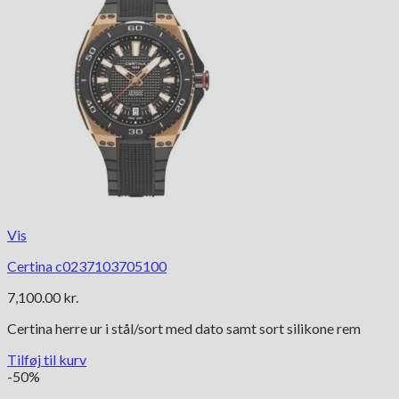
Vis
Certina c0237103705100
7,100.00
kr.
Certina herre ur i stål/sort med dato samt sort silikone rem
Tilføj til kurv
-50%