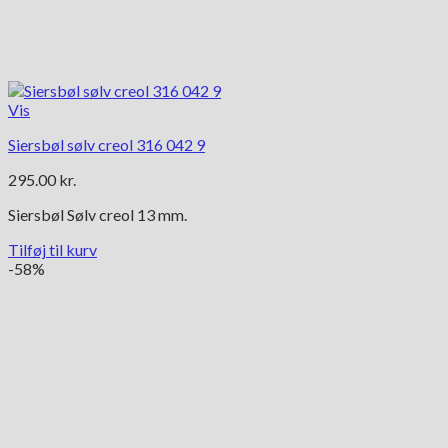
Vis
Siersbøl sølv creol 316 042 9
295.00
kr.
Siersbøl Sølv creol 13 mm.
Tilføj til kurv
-58%