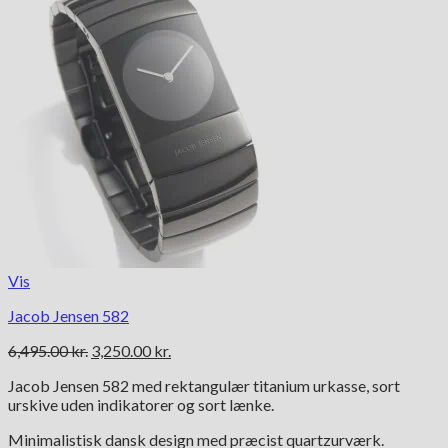
Vis
Jacob Jensen 582
Den
Den
6,495.00
kr.
3,250.00
kr.
oprindelige
aktuelle
Jacob Jensen 582 med rektangulær titanium urkasse, sort
pris
pris
urskive uden indikatorer og sort lænke.
var:
er:
6,495.00 kr..
3,250.00 kr..
Minimalistisk dansk design med præcist quartzurværk.