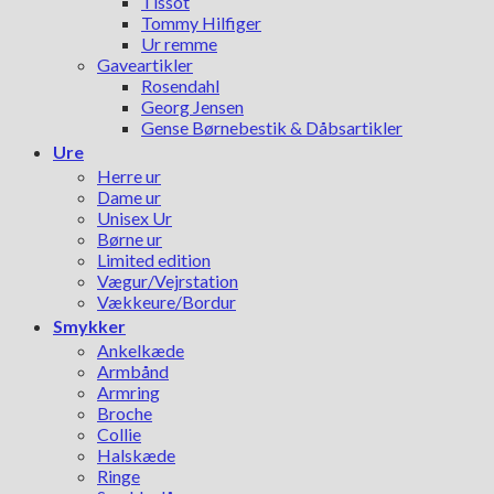
Tissot
Tommy Hilfiger
Ur remme
Gaveartikler
Rosendahl
Georg Jensen
Gense Børnebestik & Dåbsartikler
Ure
Herre ur
Dame ur
Unisex Ur
Børne ur
Limited edition
Vægur/Vejrstation
Vækkeure/Bordur
Smykker
Ankelkæde
Armbånd
Armring
Broche
Collie
Halskæde
Ringe