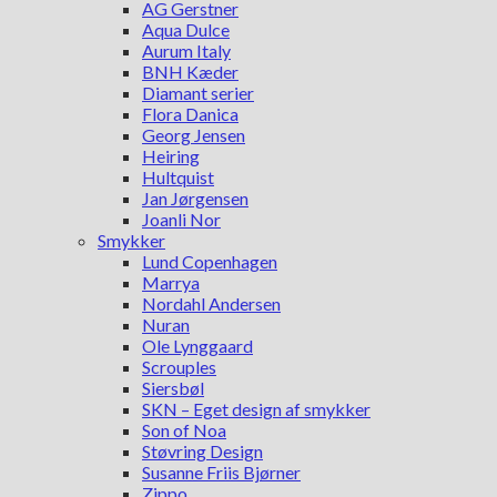
AG Gerstner
Aqua Dulce
Aurum Italy
BNH Kæder
Diamant serier
Flora Danica
Georg Jensen
Heiring
Hultquist
Jan Jørgensen
Joanli Nor
Smykker
Lund Copenhagen
Marrya
Nordahl Andersen
Nuran
Ole Lynggaard
Scrouples
Siersbøl
SKN – Eget design af smykker
Son of Noa
Støvring Design
Susanne Friis Bjørner
Zippo