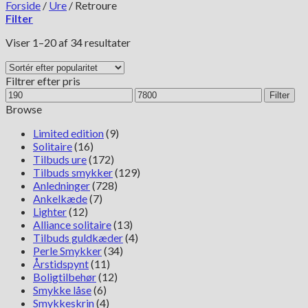
Forside
/
Ure
/
Retroure
Filter
Sorteret
Viser 1–20 af 34 resultater
efter
popularitet
Filtrer efter pris
Mindste
Højeste
Filter
pris
pris
Browse
Limited edition
(9)
Solitaire
(16)
Tilbuds ure
(172)
Tilbuds smykker
(129)
Anledninger
(728)
Ankelkæde
(7)
Lighter
(12)
Alliance solitaire
(13)
Tilbuds guldkæder
(4)
Perle Smykker
(34)
Årstidspynt
(11)
Boligtilbehør
(12)
Smykke låse
(6)
Smykkeskrin
(4)