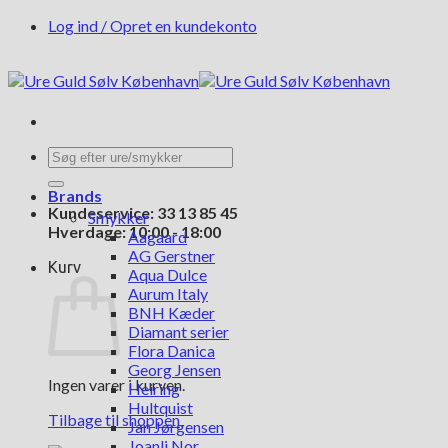
Fortsæt
Log ind / Opret en kundekonto
til
indhold
Søg
efter:
Brands
Kundeservice: 33 13 85 45
Smykker
Hverdage: 10:00 - 18:00
Aagaard
AG Gerstner
Kurv
Aqua Dulce
Aurum Italy
BNH Kæder
Diamant serier
Flora Danica
Georg Jensen
Ingen varer i kurven.
Heiring
Hultquist
Tilbage til shoppen
Jan Jørgensen
Joanli Nor