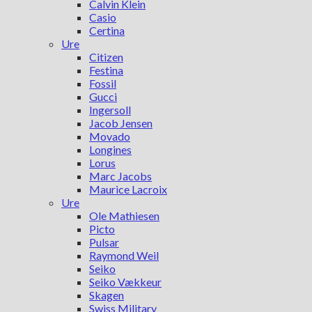
Calvin Klein
Casio
Certina
Ure
Citizen
Festina
Fossil
Gucci
Ingersoll
Jacob Jensen
Movado
Longines
Lorus
Marc Jacobs
Maurice Lacroix
Ure
Ole Mathiesen
Picto
Pulsar
Raymond Weil
Seiko
Seiko Vækkeur
Skagen
Swiss Military