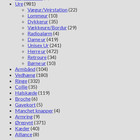
Ure
(981)
Vægur/Vejrstation
(22)
Lommeur
(10)
Dykkerur
(35)
Vækkeure/Bordur
(29)
Radioalarm
(4)
Dame ur
(419)
Unisex Ur
(241)
Herre ur
(472)
Retroure
(34)
Børne ur
(10)
Armbånd
(104)
Vedhæng
(180)
Ringe
(332)
Collie
(35)
Halskæde
(119)
Broche
(6)
Gavekort
(5)
Manchet knapper
(4)
Armring
(9)
Ørepynt
(371)
Kæder
(40)
Alliance
(8)