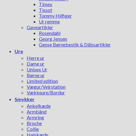
Timex
Tissot
Tommy Hilfiger
Ur remme
Gaveartikler
Rosendahl
Georg Jensen
Gense Børnebestik & Dåbsartikler
Ure
Herre ur
Dame ur
Unisex Ur
Børne ur
Limited edition
Vægur/Vejrstation
Vækkeure/Bordur
Smykker
Ankelkæde
Armbånd
Armring
Broche
Collie
Halskæde