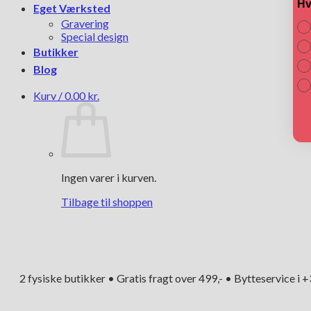
Hv
Eget Værksted
Gravering
Special design
Butikker
Blog
Kurv /
0.00
kr.
Ingen varer i kurven.
Tilbage til shoppen
2 fysiske butikker • Gratis fragt over 499,- • Bytteservice i 