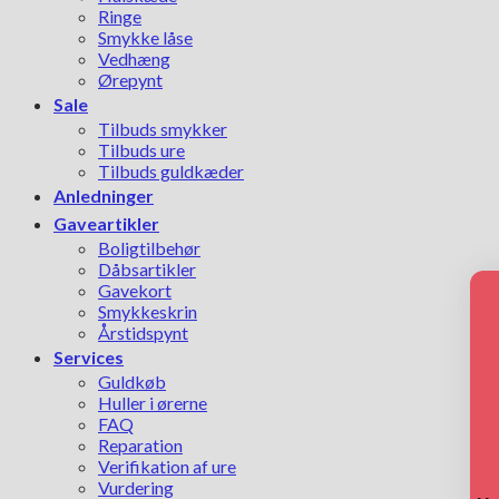
Ringe
Smykke låse
Vedhæng
Ørepynt
Sale
Tilbuds smykker
Tilbuds ure
Tilbuds guldkæder
Anledninger
Gaveartikler
Boligtilbehør
Dåbsartikler
Gavekort
Smykkeskrin
Årstidspynt
Services
Guldkøb
Huller i ørerne
FAQ
Reparation
Verifikation af ure
Vurdering