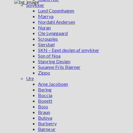
Smykker
Lund Copenhagen
Marrya
Nordahl Andersen
Nuran
Ole Lynggaard
Scrouples
Siersbøl
SKN – Eget design af smykker
Son of Noa
Støvring Design
Susanne Friis Bjørner
Zippo
Ure
Arne Jacobsen
Bering
Boccia
Bonett
Boss
Braun
Bulova
Burberry
Børne ur