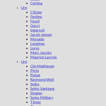
Certina
Ure
Citizen
Festina
Fossil
Gucci
Ingersoll
Jacob Jensen
Movado
Longines
Lorus
Marc Jacobs
Maurice Lacroix
Ure
Ole Mathiesen
Picto
Pulsar
Raymond Weil
Seiko
Seiko Vækkeur
Skagen
Swiss Military
Timex