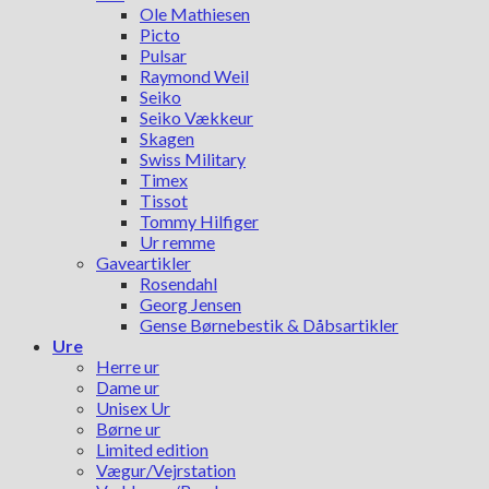
Ole Mathiesen
Picto
Pulsar
Raymond Weil
Seiko
Seiko Vækkeur
Skagen
Swiss Military
Timex
Tissot
Tommy Hilfiger
Ur remme
Gaveartikler
Rosendahl
Georg Jensen
Gense Børnebestik & Dåbsartikler
Ure
Herre ur
Dame ur
Unisex Ur
Børne ur
Limited edition
Vægur/Vejrstation