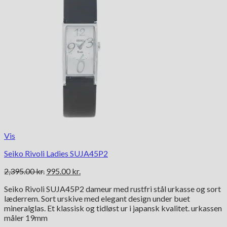
Vis
Seiko Rivoli Ladies SUJA45P2
Den
Den
2,395.00
kr.
995.00
kr.
oprindelige
aktuelle
Seiko Rivoli SUJA45P2 dameur med rustfri stål urkasse og sort
pris
pris
læderrem. Sort urskive med elegant design under buet
var:
er:
mineralglas. Et klassisk og tidløst ur i japansk kvalitet. urkassen
2,395.00 kr..
995.00 kr..
måler 19mm