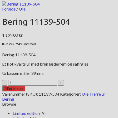
Forside
/
Ure
Bering 11139-504
1,199.00
kr.
Bering 11139-504.
Et flot kvarts ur med brun læderrem og safirglas.
Urkassen måler 39mm.
Bering
11139-
Tilføj til kurv
504
Varenummer (SKU):
11139-504
Kategorier:
Ure
,
Herre ur
antal
Bering
Browse
Limited edition
(9)