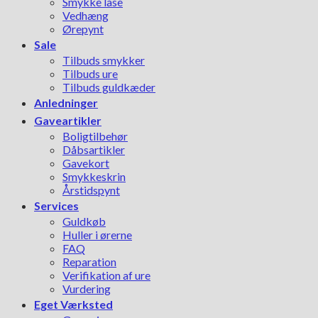
Smykke låse
Vedhæng
Ørepynt
Sale
Tilbuds smykker
Tilbuds ure
Tilbuds guldkæder
Anledninger
Gaveartikler
Boligtilbehør
Dåbsartikler
Gavekort
Smykkeskrin
Årstidspynt
Services
Guldkøb
Huller i ørerne
FAQ
Reparation
Verifikation af ure
Vurdering
Eget Værksted