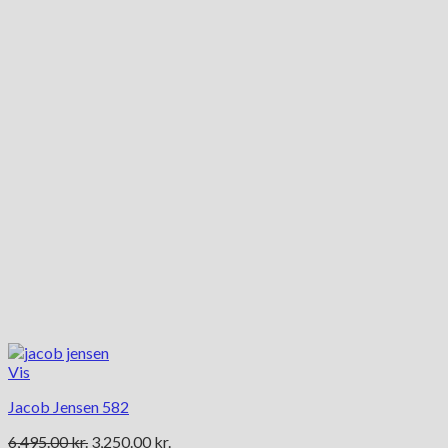
Vis
Jacob Jensen 582
Den
Den
6,495.00
kr.
3,250.00
kr.