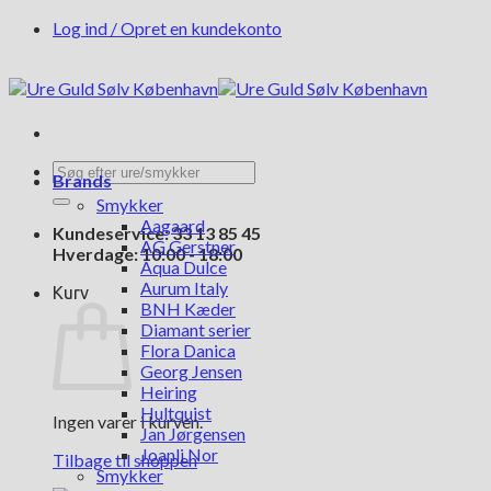
Fortsæt
Log ind / Opret en kundekonto
til
indhold
Søg
Brands
efter:
Smykker
Aagaard
Kundeservice: 33 13 85 45
AG Gerstner
Hverdage: 10:00 - 18:00
Aqua Dulce
Aurum Italy
Kurv
BNH Kæder
Diamant serier
Flora Danica
Georg Jensen
Heiring
Hultquist
Ingen varer i kurven.
Jan Jørgensen
Joanli Nor
Tilbage til shoppen
Smykker