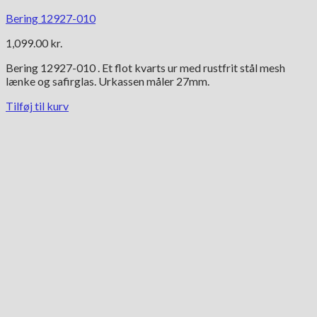
Bering 12927-010
1,099.00
kr.
Bering 12927-010 . Et flot kvarts ur med rustfrit stål mesh
lænke og safirglas. Urkassen måler 27mm.
Tilføj til kurv