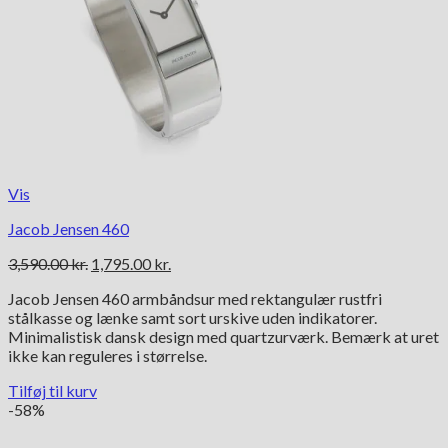
Vis
Jacob Jensen 460
Den
Den
3,590.00
kr.
1,795.00
kr.
oprindelige
aktuelle
Jacob Jensen 460 armbåndsur med rektangulær rustfri
pris
pris
stålkasse og lænke samt sort urskive uden indikatorer.
var:
er:
Minimalistisk dansk design med quartzurværk. Bemærk at uret
3,590.00 kr..
1,795.00 kr..
ikke kan reguleres i størrelse.
Tilføj til kurv
-58%