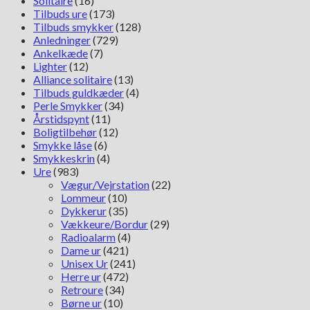
Solitaire
(16)
Tilbuds ure
(173)
Tilbuds smykker
(128)
Anledninger
(729)
Ankelkæde
(7)
Lighter
(12)
Alliance solitaire
(13)
Tilbuds guldkæder
(4)
Perle Smykker
(34)
Årstidspynt
(11)
Boligtilbehør
(12)
Smykke låse
(6)
Smykkeskrin
(4)
Ure
(983)
Vægur/Vejrstation
(22)
Lommeur
(10)
Dykkerur
(35)
Vækkeure/Bordur
(29)
Radioalarm
(4)
Dame ur
(421)
Unisex Ur
(241)
Herre ur
(472)
Retroure
(34)
Børne ur
(10)