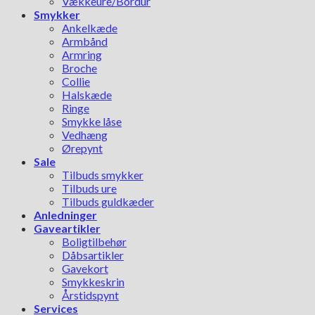
Vækkeure/Bordur
Smykker
Ankelkæde
Armbånd
Armring
Broche
Collie
Halskæde
Ringe
Smykke låse
Vedhæng
Ørepynt
Sale
Tilbuds smykker
Tilbuds ure
Tilbuds guldkæder
Anledninger
Gaveartikler
Boligtilbehør
Dåbsartikler
Gavekort
Smykkeskrin
Årstidspynt
Services