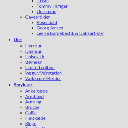
Tissot
Tommy Hilfiger
Ur remme
Gaveartikler
Rosendahl
Georg Jensen
Gense Børnebestik & Dåbsartikler
Ure
Herre ur
Dame ur
Unisex Ur
Børne ur
Limited edition
Vægur/Vejrstation
Vækkeure/Bordur
Smykker
Ankelkæde
Armbånd
Armring
Broche
Collie
Halskæde
Ringe