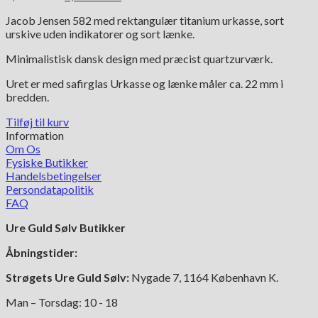
oprindelige
aktuelle
Jacob Jensen 582 med rektangulær titanium urkasse, sort
pris
pris
urskive uden indikatorer og sort lænke.
var:
er:
6,495.00 kr..
3,250.00 kr..
Minimalistisk dansk design med præcist quartzurværk.
Uret er med safirglas Urkasse og lænke måler ca. 22 mm i
bredden.
Tilføj til kurv
Information
Om Os
Fysiske Butikker
Handelsbetingelser
Persondatapolitik
FAQ
Ure Guld Sølv Butikker
Åbningstider:
Strøgets Ure Guld Sølv:
Nygade 7, 1164 København K.
Man – Torsdag: 10 - 18