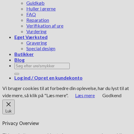
Guldkøb
Huller i ørerne
FAQ
Reparation
Verifikation af ure
Vurdering
Eget Værksted
Gravering
Special design
Butikker
Blog
Søg
efter:
Log ind / Opret en kundekonto
Vi bruger cookies til at forbedre din oplevelse, har du lyst til at
vide mere, så klik på "Læs mere".
Læs mere
Godkend
Luk
Privacy Overview