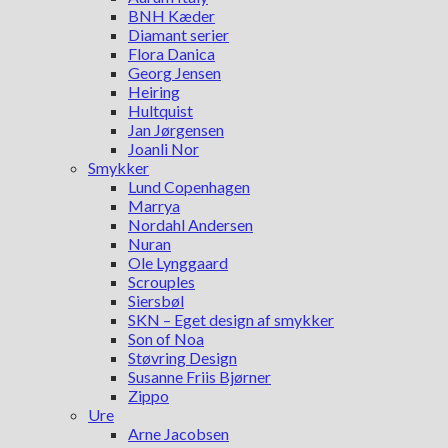
BNH Kæder
Diamant serier
Flora Danica
Georg Jensen
Heiring
Hultquist
Jan Jørgensen
Joanli Nor
Smykker
Lund Copenhagen
Marrya
Nordahl Andersen
Nuran
Ole Lynggaard
Scrouples
Siersbøl
SKN – Eget design af smykker
Son of Noa
Støvring Design
Susanne Friis Bjørner
Zippo
Ure
Arne Jacobsen