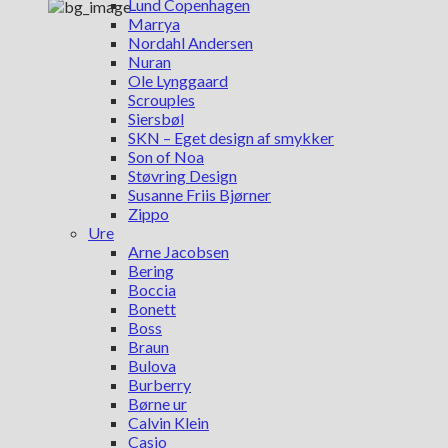
Lund Copenhagen
Marrya
Nordahl Andersen
Nuran
Ole Lynggaard
Scrouples
Siersbøl
SKN – Eget design af smykker
Son of Noa
Støvring Design
Susanne Friis Bjørner
Zippo
Ure
Arne Jacobsen
Bering
Boccia
Bonett
Boss
Braun
Bulova
Burberry
Børne ur
Calvin Klein
Casio