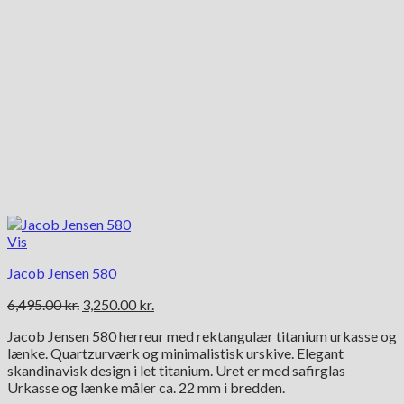
Vis
Jacob Jensen 580
Den
Den
6,495.00
kr.
3,250.00
kr.
oprindelige
aktuelle
Jacob Jensen 580 herreur med rektangulær titanium urkasse og
pris
pris
lænke. Quartzurværk og minimalistisk urskive. Elegant
var:
er:
skandinavisk design i let titanium. Uret er med safirglas
6,495.00 kr..
3,250.00 kr..
Urkasse og lænke måler ca. 22 mm i bredden.