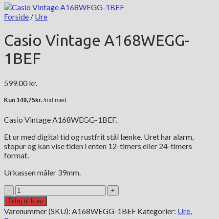
Forside
/
Ure
Casio Vintage A168WEGG-
1BEF
599.00
kr.
Casio Vintage A168WEGG-1BEF.
Et ur med digital tid og rustfrit stål lænke. Uret har alarm,
stopur og kan vise tiden i enten 12-timers eller 24-timers
format.
Urkassen måler 39mm.
Casio
Vintage
Tilføj til kurv
A168WEGG-
Varenummer (SKU):
A168WEGG-1BEF
Kategorier:
Ure
,
1BEF