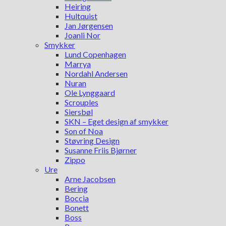
Heiring
Hultquist
Jan Jørgensen
Joanli Nor
Smykker
Lund Copenhagen
Marrya
Nordahl Andersen
Nuran
Ole Lynggaard
Scrouples
Siersbøl
SKN – Eget design af smykker
Son of Noa
Støvring Design
Susanne Friis Bjørner
Zippo
Ure
Arne Jacobsen
Bering
Boccia
Bonett
Boss