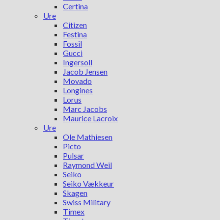
Certina
Ure
Citizen
Festina
Fossil
Gucci
Ingersoll
Jacob Jensen
Movado
Longines
Lorus
Marc Jacobs
Maurice Lacroix
Ure
Ole Mathiesen
Picto
Pulsar
Raymond Weil
Seiko
Seiko Vækkeur
Skagen
Swiss Military
Timex