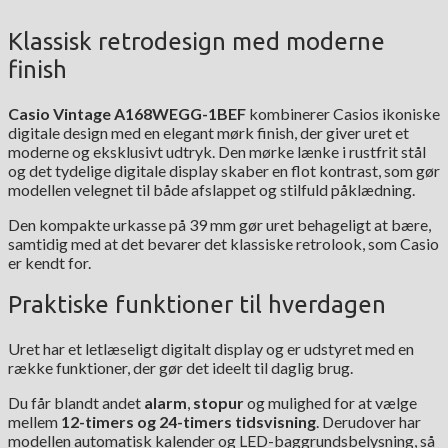
Klassisk retrodesign med moderne
finish
Casio Vintage A168WEGG-1BEF
kombinerer Casios ikoniske
digitale design med en elegant mørk finish, der giver uret et
moderne og eksklusivt udtryk. Den mørke lænke i rustfrit stål
og det tydelige digitale display skaber en flot kontrast, som gør
modellen velegnet til både afslappet og stilfuld påklædning.
Den kompakte urkasse på 39 mm gør uret behageligt at bære,
samtidig med at det bevarer det klassiske retrolook, som Casio
er kendt for.
Praktiske funktioner til hverdagen
Uret har et letlæseligt digitalt display og er udstyret med en
række funktioner, der gør det ideelt til daglig brug.
Du får blandt andet
alarm
,
stopur
og mulighed for at vælge
mellem
12-timers og 24-timers tidsvisning
. Derudover har
modellen automatisk kalender og LED-baggrundsbelysning, så