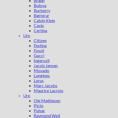
Braun
Bulova
Burberry
Børne ur
Calvin Klein
Casio
Certina
Ure
Citizen
Festina
Fossil
Gucci
Ingersoll
Jacob Jensen
Movado
Longines
Lorus
Marc Jacobs
Maurice Lacroix
Ure
Ole Mathiesen
Picto
Pulsar
Raymond Weil