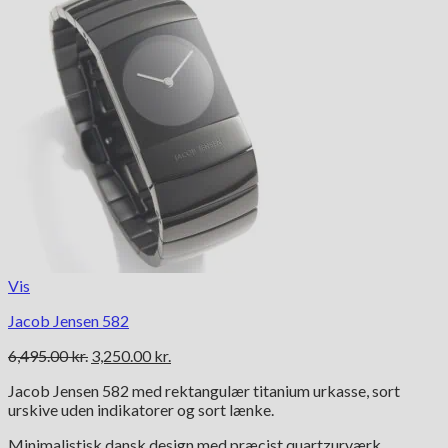
Vis
Jacob Jensen 582
Den
Den
6,495.00
kr.
3,250.00
kr.
oprindelige
aktuelle
Jacob Jensen 582 med rektangulær titanium urkasse, sort
pris
pris
urskive uden indikatorer og sort lænke.
var:
er:
6,495.00 kr..
3,250.00 kr..
Minimalistisk dansk design med præcist quartzurværk.