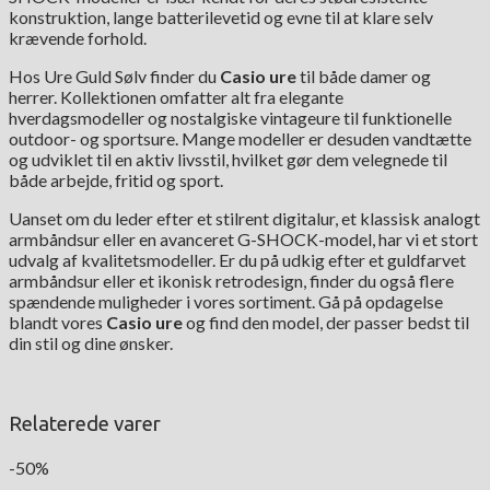
konstruktion, lange batterilevetid og evne til at klare selv
krævende forhold.
Hos Ure Guld Sølv finder du
Casio ure
til både damer og
herrer. Kollektionen omfatter alt fra elegante
hverdagsmodeller og nostalgiske vintageure til funktionelle
outdoor- og sportsure. Mange modeller er desuden vandtætte
og udviklet til en aktiv livsstil, hvilket gør dem velegnede til
både arbejde, fritid og sport.
Uanset om du leder efter et stilrent digitalur, et klassisk analogt
armbåndsur eller en avanceret G-SHOCK-model, har vi et stort
udvalg af kvalitetsmodeller. Er du på udkig efter et guldfarvet
armbåndsur eller et ikonisk retrodesign, finder du også flere
spændende muligheder i vores sortiment. Gå på opdagelse
blandt vores
Casio ure
og find den model, der passer bedst til
din stil og dine ønsker.
Relaterede varer
-50%