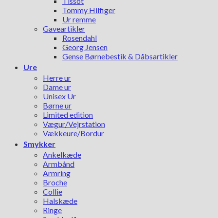
Tissot
Tommy Hilfiger
Ur remme
Gaveartikler
Rosendahl
Georg Jensen
Gense Børnebestik & Dåbsartikler
Ure
Herre ur
Dame ur
Unisex Ur
Børne ur
Limited edition
Vægur/Vejrstation
Vækkeure/Bordur
Smykker
Ankelkæde
Armbånd
Armring
Broche
Collie
Halskæde
Ringe