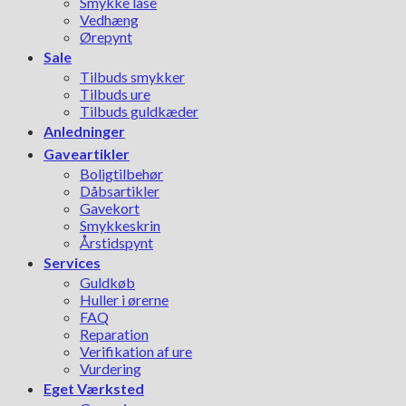
Smykke låse
Vedhæng
Ørepynt
Sale
Tilbuds smykker
Tilbuds ure
Tilbuds guldkæder
Anledninger
Gaveartikler
Boligtilbehør
Dåbsartikler
Gavekort
Smykkeskrin
Årstidspynt
Services
Guldkøb
Huller i ørerne
FAQ
Reparation
Verifikation af ure
Vurdering
Eget Værksted