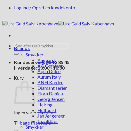
Fortsæt
Log ind / Opret en kundekonto
til
indhold
Søg
Brands
efter:
Smykker
Aagaard
Kundeservice: 33 13 85 45
AG Gerstner
Hverdage: 10:00 - 18:00
Aqua Dulce
Aurum Italy
Kurv
BNH Kæder
Diamant serier
Flora Danica
Georg Jensen
Heiring
Hultquist
Ingen varer i kurven.
Jan Jørgensen
Joanli Nor
Tilbage til shoppen
Smykker