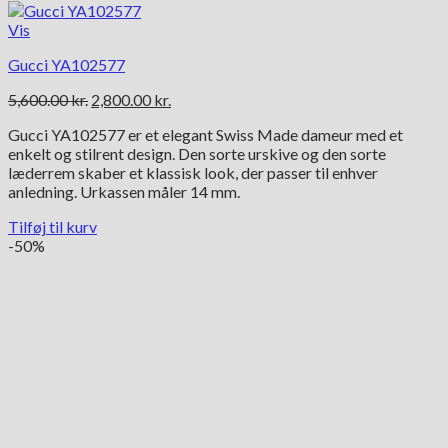
Vis
Gucci YA102577
Den
Den
5,600.00
kr.
2,800.00
kr.
oprindelige
aktuelle
Gucci YA102577 er et elegant Swiss Made dameur med et
pris
pris
enkelt og stilrent design. Den sorte urskive og den sorte
var:
er:
læderrem skaber et klassisk look, der passer til enhver
5,600.00 kr..
2,800.00 kr..
anledning. Urkassen måler 14 mm.
Tilføj til kurv
-50%