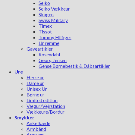
Seiko
Seiko Vækkeur
Skagen
Swiss Military
Timex
Tissot
Tommy Hilfiger
Ur remme
Gaveartikler
Rosendahl
Georg Jensen
Gense Børnebestik & Dåbsartikler
Ure
Herre ur
Dame ur
Unisex Ur
Børne ur
Limited edition
Vægur/Vejrstation
Vækkeure/Bordur
Smykker
Ankelkæde
Armbånd
Armring