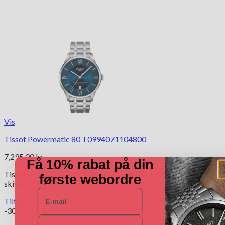
Vis
Tissot Powermatic 80 T0994071104800
7,295.00
kr.
Få 10% rabat på din
Tissot Powermatic 80 T0994071104800, herreur i stål med blå
første webordre
skive, safirglas.
E-mail
Tilføj til kurv
-30%
Navn