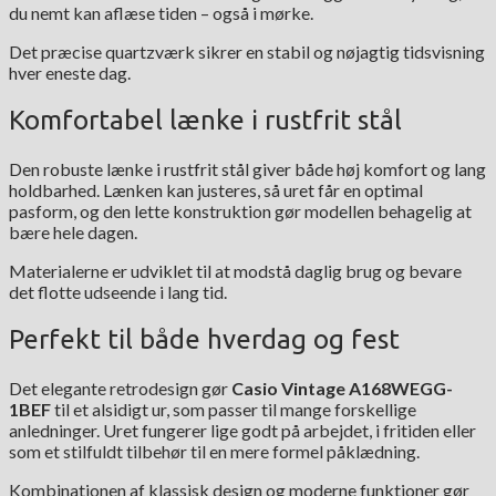
du nemt kan aflæse tiden – også i mørke.
Det præcise quartzværk sikrer en stabil og nøjagtig tidsvisning
hver eneste dag.
Komfortabel lænke i rustfrit stål
Den robuste lænke i rustfrit stål giver både høj komfort og lang
holdbarhed. Lænken kan justeres, så uret får en optimal
pasform, og den lette konstruktion gør modellen behagelig at
bære hele dagen.
Materialerne er udviklet til at modstå daglig brug og bevare
det flotte udseende i lang tid.
Perfekt til både hverdag og fest
Det elegante retrodesign gør
Casio Vintage A168WEGG-
1BEF
til et alsidigt ur, som passer til mange forskellige
anledninger. Uret fungerer lige godt på arbejdet, i fritiden eller
som et stilfuldt tilbehør til en mere formel påklædning.
Kombinationen af klassisk design og moderne funktioner gør