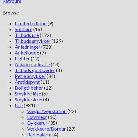
Retroure
antal
Browse
Limited edition
(9)
Solitaire
(16)
Tilbuds ure
(172)
Tilbuds smykker
(129)
Anledninger
(728)
Ankelkæde
(7)
Lighter
(12)
Alliance solitaire
(13)
Tilbuds guldkæder
(4)
Perle Smykker
(34)
Årstidspynt
(11)
Boligtilbehør
(12)
Smykke låse
(6)
Smykkeskrin
(4)
Ure
(981)
Vægur/Vejrstation
(22)
Lommeur
(10)
Dykkerur
(35)
Vækkeure/Bordur
(29)
Radioalarm
(4)