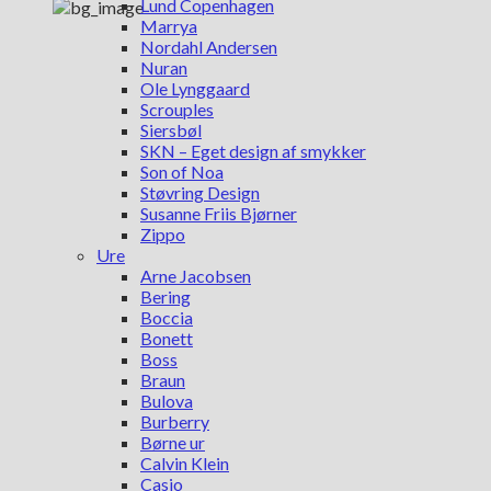
Lund Copenhagen
Marrya
Nordahl Andersen
Nuran
Ole Lynggaard
Scrouples
Siersbøl
SKN – Eget design af smykker
Son of Noa
Støvring Design
Susanne Friis Bjørner
Zippo
Ure
Arne Jacobsen
Bering
Boccia
Bonett
Boss
Braun
Bulova
Burberry
Børne ur
Calvin Klein
Casio