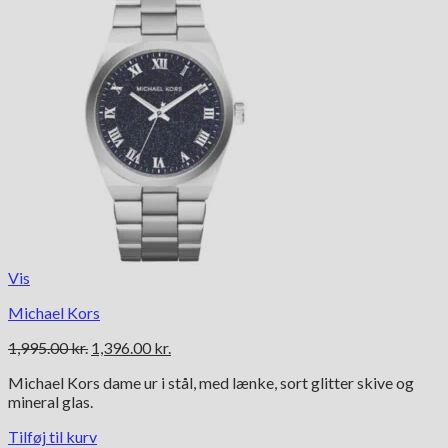
Vis
Michael Kors
Den
Den
1,995.00
kr.
1,396.00
kr.
oprindelige
aktuelle
Michael Kors dame ur i stål, med lænke, sort glitter skive og
pris
pris
mineral glas.
var:
er:
1,995.00 kr..
1,396.00 kr..
Tilføj til kurv