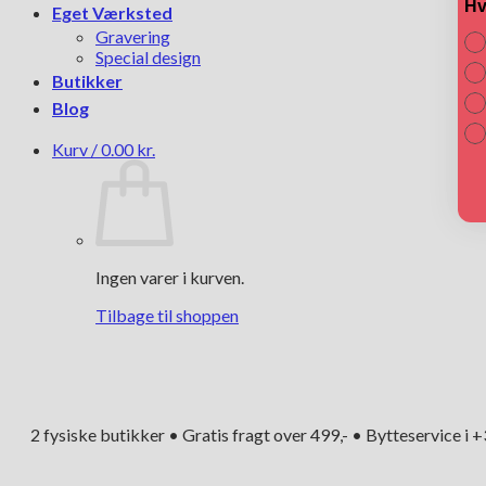
Hv
Eget Værksted
Gravering
Special design
Butikker
Blog
Kurv /
0.00
kr.
Ingen varer i kurven.
Tilbage til shoppen
2 fysiske butikker • Gratis fragt over 499,- • Bytteservice i 