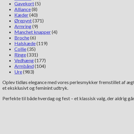
Gavekort
(5)
Alliance
(8)
Kæder
(40)
Ørepynt
(371)
Armring
(9)
Manchet knapper
(4)
Broche
(6)
Halskæde
(119)
Collie
(35)
Ringe
(331)
Vedhæng
(177)
Armbånd
(104)
Ure
(983)
Oplev tidløs elegance med vores perlesmykker fremstillet af ægte
et eksklusivt og feminint udtryk.
Perfekte til både hverdag og fest – et klassisk valg, der aldrig gå