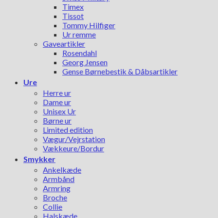
Timex
Tissot
Tommy Hilfiger
Ur remme
Gaveartikler
Rosendahl
Georg Jensen
Gense Børnebestik & Dåbsartikler
Ure
Herre ur
Dame ur
Unisex Ur
Børne ur
Limited edition
Vægur/Vejrstation
Vækkeure/Bordur
Smykker
Ankelkæde
Armbånd
Armring
Broche
Collie
Halskæde