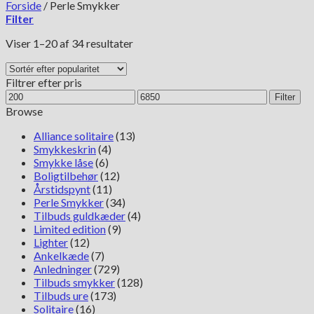
Forside
/
Perle Smykker
Filter
Sorteret
Viser 1–20 af 34 resultater
efter
popularitet
Filtrer efter pris
Mindste
Højeste
Filter
pris
pris
Browse
Alliance solitaire
(13)
Smykkeskrin
(4)
Smykke låse
(6)
Boligtilbehør
(12)
Årstidspynt
(11)
Perle Smykker
(34)
Tilbuds guldkæder
(4)
Limited edition
(9)
Lighter
(12)
Ankelkæde
(7)
Anledninger
(729)
Tilbuds smykker
(128)
Tilbuds ure
(173)
Solitaire
(16)