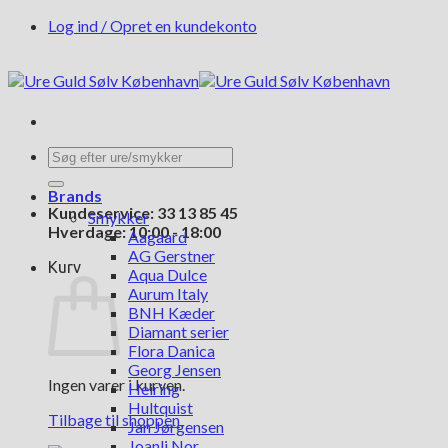
Fortsæt
Log ind / Opret en kundekonto
til
indhold
Søg
efter:
Brands
Kundeservice: 33 13 85 45
Smykker
Hverdage: 10:00 - 18:00
Aagaard
AG Gerstner
Kurv
Aqua Dulce
Aurum Italy
BNH Kæder
Diamant serier
Flora Danica
Georg Jensen
Ingen varer i kurven.
Heiring
Hultquist
Tilbage til shoppen
Jan Jørgensen
Joanli Nor