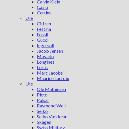
Calvin Klein
Casio
Certina
Ure
Citizen
Festina
Fossil
Gucci
Ingersoll
Jacob Jensen
Movado
Longines
Lorus
Marc Jacobs
Maurice Lacroix
Ure
Ole Mathiesen
Picto
Pulsar
Raymond Weil
Seiko
Seiko Vækkeur
Skagen
Swiss Military