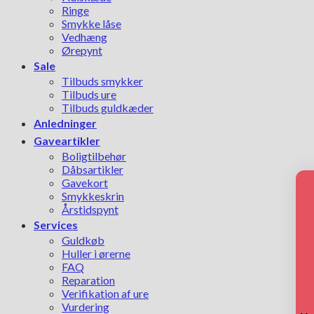
Ringe
Smykke låse
Vedhæng
Ørepynt
Sale
Tilbuds smykker
Tilbuds ure
Tilbuds guldkæder
Anledninger
Gaveartikler
Boligtilbehør
Dåbsartikler
Gavekort
Smykkeskrin
Årstidspynt
Services
Guldkøb
Huller i ørerne
FAQ
Reparation
Verifikation af ure
Vurdering