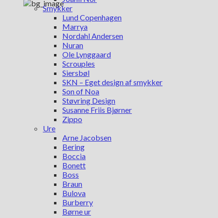
Smykker
Lund Copenhagen
Marrya
Nordahl Andersen
Nuran
Ole Lynggaard
Scrouples
Siersbøl
SKN – Eget design af smykker
Son of Noa
Støvring Design
Susanne Friis Bjørner
Zippo
Ure
Arne Jacobsen
Bering
Boccia
Bonett
Boss
Braun
Bulova
Burberry
Børne ur