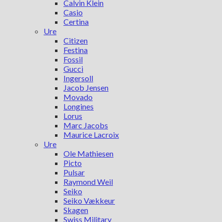
Calvin Klein
Casio
Certina
Ure
Citizen
Festina
Fossil
Gucci
Ingersoll
Jacob Jensen
Movado
Longines
Lorus
Marc Jacobs
Maurice Lacroix
Ure
Ole Mathiesen
Picto
Pulsar
Raymond Weil
Seiko
Seiko Vækkeur
Skagen
Swiss Military