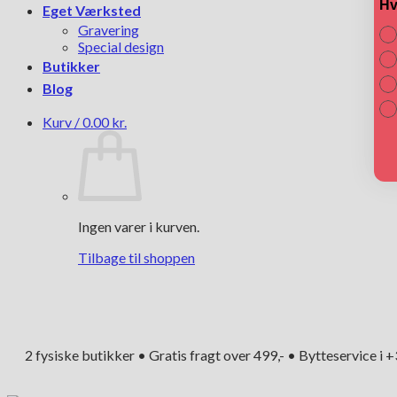
Hv
Eget Værksted
Gravering
Special design
Butikker
Blog
Kurv /
0.00
kr.
Ingen varer i kurven.
Tilbage til shoppen
2 fysiske butikker • Gratis fragt over 499,- • Bytteservice i 