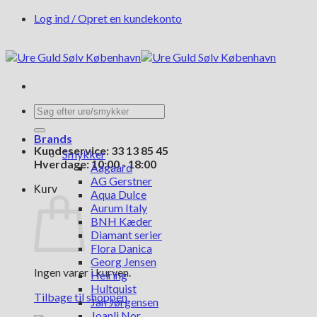
Fortsæt
Log ind / Opret en kundekonto
til
indhold
Søg
efter:
Brands
Kundeservice: 33 13 85 45
Smykker
Hverdage: 10:00 - 18:00
Aagaard
AG Gerstner
Kurv
Aqua Dulce
Aurum Italy
BNH Kæder
Diamant serier
Flora Danica
Georg Jensen
Ingen varer i kurven.
Heiring
Hultquist
Tilbage til shoppen
Jan Jørgensen
Joanli Nor