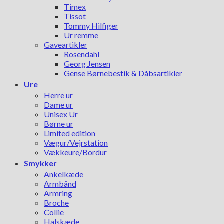
Timex
Tissot
Tommy Hilfiger
Ur remme
Gaveartikler
Rosendahl
Georg Jensen
Gense Børnebestik & Dåbsartikler
Ure
Herre ur
Dame ur
Unisex Ur
Børne ur
Limited edition
Vægur/Vejrstation
Vækkeure/Bordur
Smykker
Ankelkæde
Armbånd
Armring
Broche
Collie
Halskæde