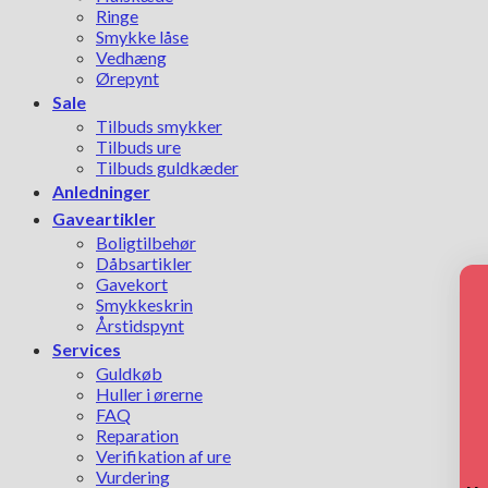
Ringe
Smykke låse
Vedhæng
Ørepynt
Sale
Tilbuds smykker
Tilbuds ure
Tilbuds guldkæder
Anledninger
Gaveartikler
Boligtilbehør
Dåbsartikler
Gavekort
Smykkeskrin
Årstidspynt
Services
Guldkøb
Huller i ørerne
FAQ
Reparation
Verifikation af ure
Vurdering