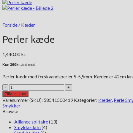
Forside
/
Kæder
Perler kæde
1,440.00
kr.
Perler kæde med ferskvandsperler 5-5,5mm. Kæden er 42cm lang.
Perler
kæde
Tilføj til kurv
antal
Varenummer (SKU):
58541500419
Kategorier:
Kæder
,
Perle Sm
Smykker
Browse
Alliance solitaire
(13)
Smykkeskrin
(4)
Smykke låse
(6)