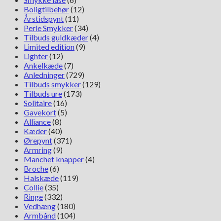
Boligtilbehør
(12)
Årstidspynt
(11)
Perle Smykker
(34)
Tilbuds guldkæder
(4)
Limited edition
(9)
Lighter
(12)
Ankelkæde
(7)
Anledninger
(729)
Tilbuds smykker
(129)
Tilbuds ure
(173)
Solitaire
(16)
Gavekort
(5)
Alliance
(8)
Kæder
(40)
Ørepynt
(371)
Armring
(9)
Manchet knapper
(4)
Broche
(6)
Halskæde
(119)
Collie
(35)
Ringe
(332)
Vedhæng
(180)
Armbånd
(104)