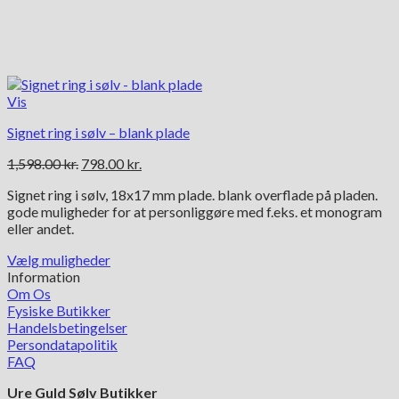
Vis
Signet ring i sølv – blank plade
Den
Den
1,598.00
kr.
798.00
kr.
oprindelige
aktuelle
Signet ring i sølv, 18x17 mm plade. blank overflade på pladen.
pris
pris
gode muligheder for at personliggøre med f.eks. et monogram
var:
er:
eller andet.
1,598.00 kr..
798.00 kr..
Vælg muligheder
Dette
Information
vare
Om Os
har
Fysiske Butikker
flere
Handelsbetingelser
varianter.
Persondatapolitik
Mulighederne
FAQ
kan
Ure Guld Sølv Butikker
vælges