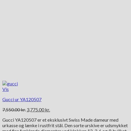
Vis
Gucci ur YA120507
Den
Den
7,550.00
kr.
3,775.00
kr.
oprindelige
aktuelle
Gucci YA120507 er et eksklusivt Swiss Made dameur med
pris
pris
urkasse og lænke i rustfrit stål. Den sorte urskive er udsmykket
var:
er:
med fire funklende diamanter ved klokken 12, 3, 6 og 9, hvilket