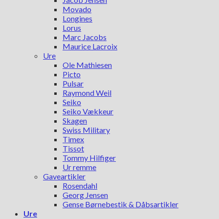
Movado
Longines
Lorus
Marc Jacobs
Maurice Lacroix
Ure
Ole Mathiesen
Picto
Pulsar
Raymond Weil
Seiko
Seiko Vækkeur
Skagen
Swiss Military
Timex
Tissot
Tommy Hilfiger
Ur remme
Gaveartikler
Rosendahl
Georg Jensen
Gense Børnebestik & Dåbsartikler
Ure