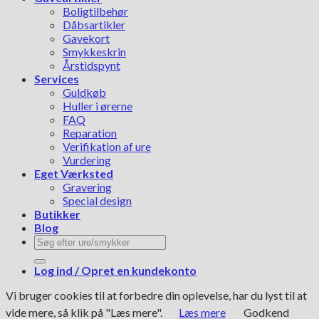
Boligtilbehør
Dåbsartikler
Gavekort
Smykkeskrin
Årstidspynt
Services
Guldkøb
Huller i ørerne
FAQ
Reparation
Verifikation af ure
Vurdering
Eget Værksted
Gravering
Special design
Butikker
Blog
Søg
efter:
Log ind / Opret en kundekonto
Vi bruger cookies til at forbedre din oplevelse, har du lyst til at
vide mere, så klik på "Læs mere".
Læs mere
Godkend