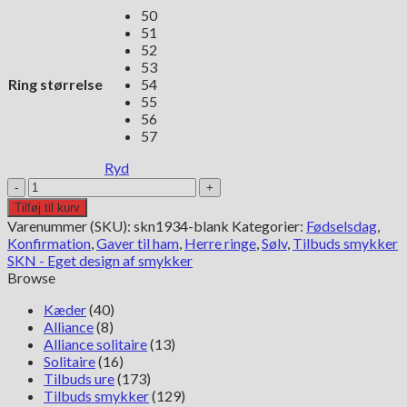
50
51
52
53
Ring størrelse
54
55
56
57
Ryd
Signet
ring
Tilføj til kurv
i
Varenummer (SKU):
skn1934-blank
Kategorier:
Fødselsdag
,
sølv
Konfirmation
,
Gaver til ham
,
Herre ringe
,
Sølv
,
Tilbuds smykker
-
SKN - Eget design af smykker
blank
Browse
plade
antal
Kæder
(40)
Alliance
(8)
Alliance solitaire
(13)
Solitaire
(16)
Tilbuds ure
(173)
Tilbuds smykker
(129)