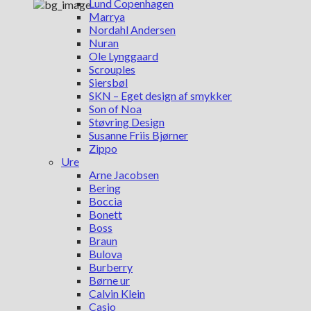
Lund Copenhagen
Marrya
Nordahl Andersen
Nuran
Ole Lynggaard
Scrouples
Siersbøl
SKN – Eget design af smykker
Son of Noa
Støvring Design
Susanne Friis Bjørner
Zippo
Ure
Arne Jacobsen
Bering
Boccia
Bonett
Boss
Braun
Bulova
Burberry
Børne ur
Calvin Klein
Casio