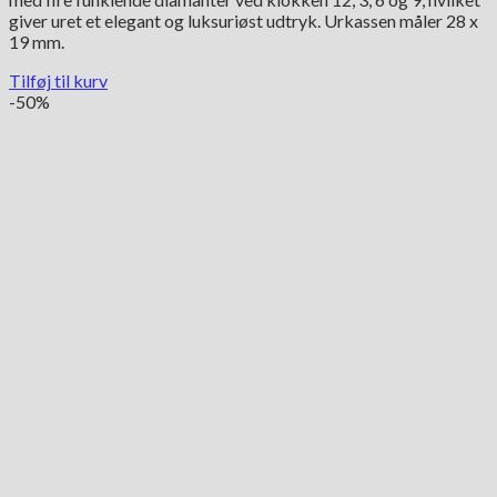
7,550.00 kr..
3,775.00 kr..
giver uret et elegant og luksuriøst udtryk. Urkassen måler 28 x
19 mm.
Tilføj til kurv
-50%