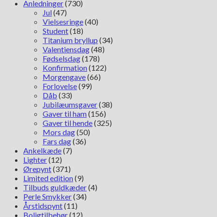
Anledninger
(730)
Jul
(47)
Vielsesringe
(40)
Student
(18)
Titanium bryllup
(34)
Valentiensdag
(48)
Fødselsdag
(178)
Konfirmation
(122)
Morgengave
(66)
Forlovelse
(99)
Dåb
(33)
Jubilæumsgaver
(38)
Gaver til ham
(156)
Gaver til hende
(325)
Mors dag
(50)
Fars dag
(36)
Ankelkæde
(7)
Lighter
(12)
Ørepynt
(371)
Limited edition
(9)
Tilbuds guldkæder
(4)
Perle Smykker
(34)
Årstidspynt
(11)
Boligtilbehør
(12)