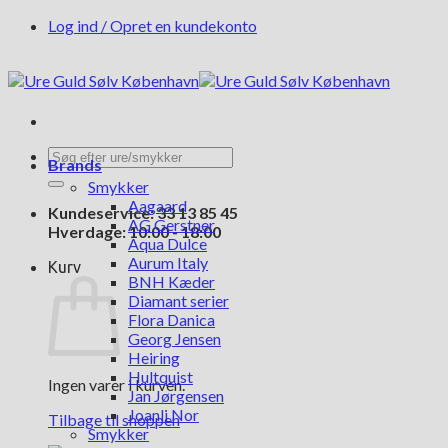
Fortsæt
Log ind / Opret en kundekonto
til
indhold
Søg
Brands
efter:
Smykker
Aagaard
Kundeservice: 33 13 85 45
AG Gerstner
Hverdage: 10:00 - 18:00
Aqua Dulce
Aurum Italy
Kurv
BNH Kæder
Diamant serier
Flora Danica
Georg Jensen
Heiring
Hultquist
Ingen varer i kurven.
Jan Jørgensen
Joanli Nor
Tilbage til shoppen
Smykker