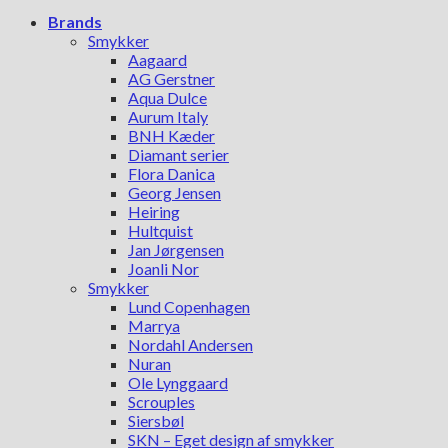
Brands
Smykker
Aagaard
AG Gerstner
Aqua Dulce
Aurum Italy
BNH Kæder
Diamant serier
Flora Danica
Georg Jensen
Heiring
Hultquist
Jan Jørgensen
Joanli Nor
Smykker
Lund Copenhagen
Marrya
Nordahl Andersen
Nuran
Ole Lynggaard
Scrouples
Siersbøl
SKN – Eget design af smykker