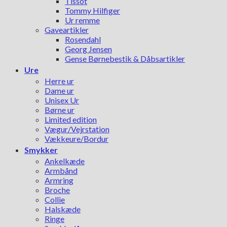
Tissot
Tommy Hilfiger
Ur remme
Gaveartikler
Rosendahl
Georg Jensen
Gense Børnebestik & Dåbsartikler
Ure
Herre ur
Dame ur
Unisex Ur
Børne ur
Limited edition
Vægur/Vejrstation
Vækkeure/Bordur
Smykker
Ankelkæde
Armbånd
Armring
Broche
Collie
Halskæde
Ringe