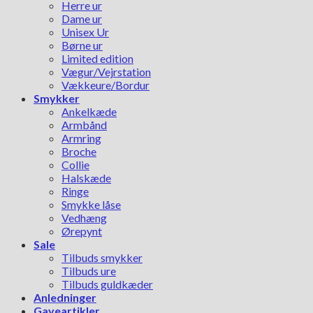
Herre ur
Dame ur
Unisex Ur
Børne ur
Limited edition
Vægur/Vejrstation
Vækkeure/Bordur
Smykker
Ankelkæde
Armbånd
Armring
Broche
Collie
Halskæde
Ringe
Smykke låse
Vedhæng
Ørepynt
Sale
Tilbuds smykker
Tilbuds ure
Tilbuds guldkæder
Anledninger
Gaveartikler