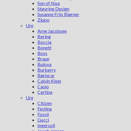
Son of Noa
Støvring Design
Susanne Friis Bjørner
Zippo
Ure
Arne Jacobsen
Bering
Boccia
Bonett
Boss
Braun
Bulova
Burberry
Børne ur
Calvin Klein
Casio
Certina
Ure
Citizen
Festina
Fossil
Gucci
Ingersoll
Jacob Jensen