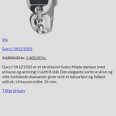
Vis
Gucci YA121505
Den
Den
10,800.00
kr.
5,400.00
kr.
oprindelige
aktuelle
Gucci YA121505 er et eksklusivt Swiss Made dameur med
pris
pris
urkasse og armring i rustfrit stål. Den elegante sorte urskive og
var:
er:
otte funklende diamanter giver uret et luksuriøst og tidløst
10,800.00 kr..
5,400.00 kr..
udtryk. Urkassen måler 26 mm.
Tilføj til kurv