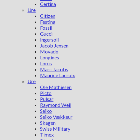
Certina
Ure
Citizen
Festina
Fossil
Gucci
Ingersoll
Jacob Jensen
Movado
Longines
Lorus
Marc Jacobs
Maurice Lacroix
Ure
Ole Mathiesen
Picto
Pulsar
Raymond Weil
Seiko
Seiko Vækkeur
Skagen
Swiss Military
Timex