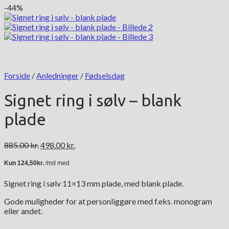
-44%
Forside
/
Anledninger
/
Fødselsdag
Signet ring i sølv – blank
plade
Den
Den
885.00
kr.
498.00
kr.
oprindelige
aktuelle
pris
pris
var:
er:
Signet ring i sølv 11×13 mm plade, med blank plade.
885.00 kr..
498.00 kr..
Gode muligheder for at personliggøre med f.eks. monogram
eller andet.