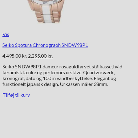
Vis
Seiko Spotura Chronograoh SNDW98P1
Den
Den
4,495.00
kr.
2,295.00
kr.
oprindelige
aktuelle
Seiko SNDW98P1 dameur rosaguldfarvet stålkasse, hvid
pris
pris
keramisk lænke og perlemors urskive. Quartzurværk,
var:
er:
kronograf, dato og 100 m vandbeskyttelse. Elegant og
4,495.00 kr..
2,295.00 kr..
funktionelt japansk design. Urkassen måler 38mm.
Tilføj til kurv