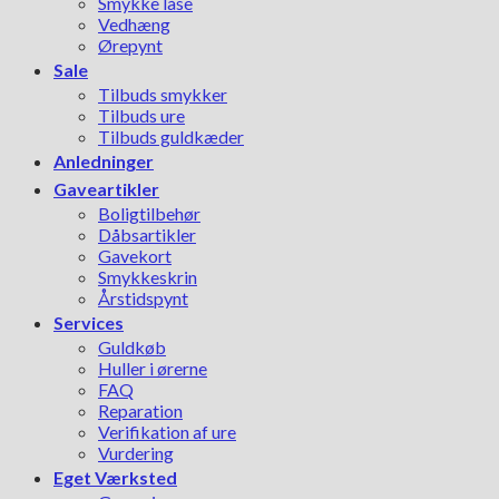
Smykke låse
Vedhæng
Ørepynt
Sale
Tilbuds smykker
Tilbuds ure
Tilbuds guldkæder
Anledninger
Gaveartikler
Boligtilbehør
Dåbsartikler
Gavekort
Smykkeskrin
Årstidspynt
Services
Guldkøb
Huller i ørerne
FAQ
Reparation
Verifikation af ure
Vurdering
Eget Værksted