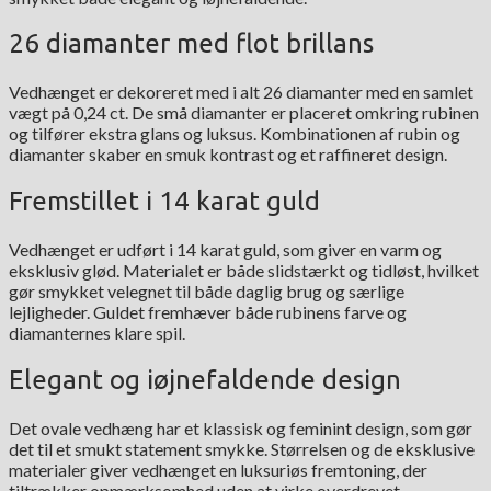
26 diamanter med flot brillans
Vedhænget er dekoreret med i alt 26 diamanter med en samlet
vægt på 0,24 ct. De små diamanter er placeret omkring rubinen
og tilfører ekstra glans og luksus. Kombinationen af rubin og
diamanter skaber en smuk kontrast og et raffineret design.
Fremstillet i 14 karat guld
Vedhænget er udført i 14 karat guld, som giver en varm og
eksklusiv glød. Materialet er både slidstærkt og tidløst, hvilket
gør smykket velegnet til både daglig brug og særlige
lejligheder. Guldet fremhæver både rubinens farve og
diamanternes klare spil.
Elegant og iøjnefaldende design
Det ovale vedhæng har et klassisk og feminint design, som gør
det til et smukt statement smykke. Størrelsen og de eksklusive
materialer giver vedhænget en luksuriøs fremtoning, der
tiltrækker opmærksomhed uden at virke overdrevet.