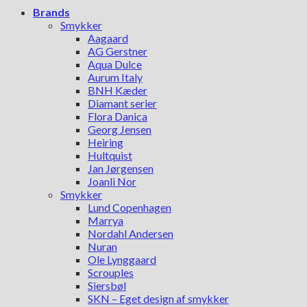
Brands
Smykker
Aagaard
AG Gerstner
Aqua Dulce
Aurum Italy
BNH Kæder
Diamant serier
Flora Danica
Georg Jensen
Heiring
Hultquist
Jan Jørgensen
Joanli Nor
Smykker
Lund Copenhagen
Marrya
Nordahl Andersen
Nuran
Ole Lynggaard
Scrouples
Siersbøl
SKN – Eget design af smykker