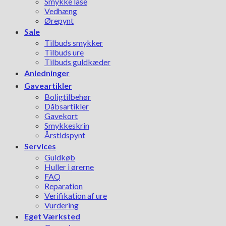
Smykke låse
Vedhæng
Ørepynt
Sale
Tilbuds smykker
Tilbuds ure
Tilbuds guldkæder
Anledninger
Gaveartikler
Boligtilbehør
Dåbsartikler
Gavekort
Smykkeskrin
Årstidspynt
Services
Guldkøb
Huller i ørerne
FAQ
Reparation
Verifikation af ure
Vurdering
Eget Værksted