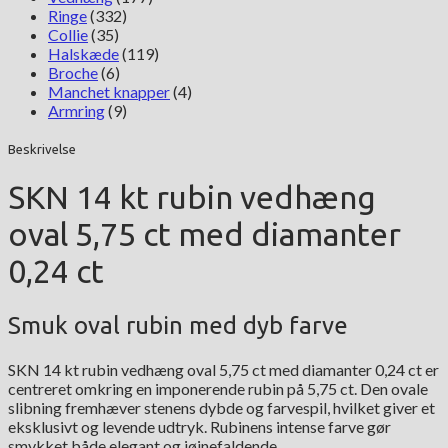
Ringe
(332)
Collie
(35)
Halskæde
(119)
Broche
(6)
Manchet knapper
(4)
Armring
(9)
Beskrivelse
SKN 14 kt rubin vedhæng
oval 5,75 ct med diamanter
0,24 ct
Smuk oval rubin med dyb farve
SKN 14 kt rubin vedhæng oval 5,75 ct med diamanter 0,24 ct er
centreret omkring en imponerende rubin på 5,75 ct. Den ovale
slibning fremhæver stenens dybde og farvespil, hvilket giver et
eksklusivt og levende udtryk. Rubinens intense farve gør
smykket både elegant og iøjnefaldende.