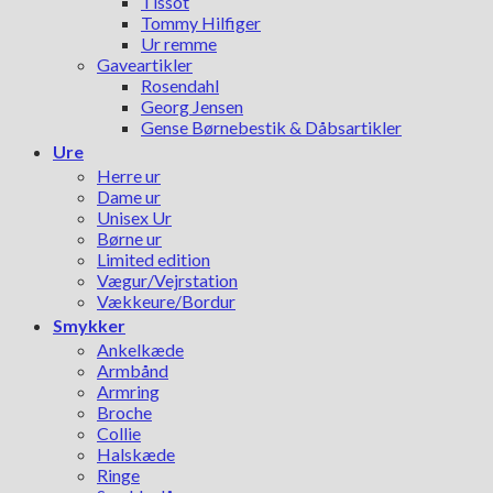
Tissot
Tommy Hilfiger
Ur remme
Gaveartikler
Rosendahl
Georg Jensen
Gense Børnebestik & Dåbsartikler
Ure
Herre ur
Dame ur
Unisex Ur
Børne ur
Limited edition
Vægur/Vejrstation
Vækkeure/Bordur
Smykker
Ankelkæde
Armbånd
Armring
Broche
Collie
Halskæde
Ringe