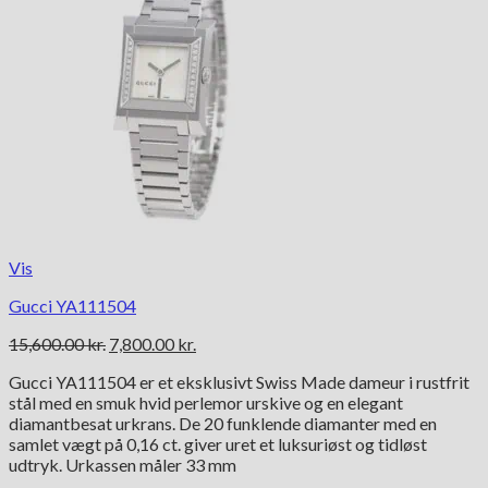
Vis
Gucci YA111504
Den
Den
15,600.00
kr.
7,800.00
kr.
oprindelige
aktuelle
Gucci YA111504 er et eksklusivt Swiss Made dameur i rustfrit
pris
pris
stål med en smuk hvid perlemor urskive og en elegant
var:
er:
diamantbesat urkrans. De 20 funklende diamanter med en
15,600.00 kr..
7,800.00 kr..
samlet vægt på 0,16 ct. giver uret et luksuriøst og tidløst
udtryk. Urkassen måler 33 mm