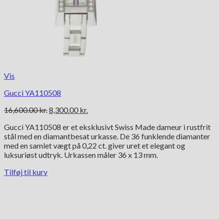
Vis
Gucci YA110508
Den
Den
16,600.00
kr.
8,300.00
kr.
oprindelige
aktuelle
Gucci YA110508 er et eksklusivt Swiss Made dameur i rustfrit
pris
pris
stål med en diamantbesat urkasse. De 36 funklende diamanter
var:
er:
med en samlet vægt på 0,22 ct. giver uret et elegant og
16,600.00 kr..
8,300.00 kr..
luksuriøst udtryk. Urkassen måler 36 x 13 mm.
Tilføj til kurv