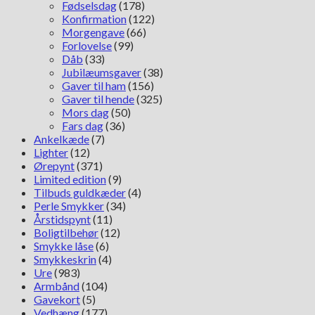
Fødselsdag
(178)
Konfirmation
(122)
Morgengave
(66)
Forlovelse
(99)
Dåb
(33)
Jubilæumsgaver
(38)
Gaver til ham
(156)
Gaver til hende
(325)
Mors dag
(50)
Fars dag
(36)
Ankelkæde
(7)
Lighter
(12)
Ørepynt
(371)
Limited edition
(9)
Tilbuds guldkæder
(4)
Perle Smykker
(34)
Årstidspynt
(11)
Boligtilbehør
(12)
Smykke låse
(6)
Smykkeskrin
(4)
Ure
(983)
Armbånd
(104)
Gavekort
(5)
Vedhæng
(177)