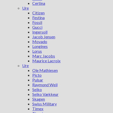
Certina
Ure
Citizen
Festina
Fossil
Gucci
Ingersoll
Jacob Jensen
Movado
Longines
Lorus
Marc Jacobs
Maurice Lacroix
Ure
Ole Mathiesen
Picto
Pulsar
Raymond Weil
Seiko
Seiko Vækkeur
Skagen
Swiss Military
Timex