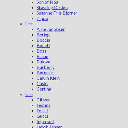
Son of Noa
Støvring Design
Susanne Friis Bjørner
Zippo
Ure
Arne Jacobsen
Bering
Boccia
Bonett
Boss
Braun
Bulova
Burberry
Børne ur
Calvin Klein
Casio
Certina
Ure
Citizen
Festina
Fossil
Gucci
Ingersoll
Jacob Jensen