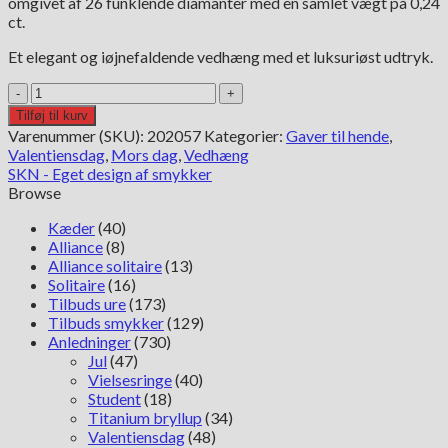
omgivet af 26 funklende diamanter med en samlet vægt på 0,24
ct.
Et elegant og iøjnefaldende vedhæng med et luksuriøst udtryk.
SKN
14
Tilføj til kurv
kt
Varenummer (SKU):
202057
Kategorier:
Gaver til hende
,
rubin
Valentiensdag
,
Mors dag
,
Vedhæng
vedhæng
SKN - Eget design af smykker
oval
Browse
antal
Kæder
(40)
Alliance
(8)
Alliance solitaire
(13)
Solitaire
(16)
Tilbuds ure
(173)
Tilbuds smykker
(129)
Anledninger
(730)
Jul
(47)
Vielsesringe
(40)
Student
(18)
Titanium bryllup
(34)
Valentiensdag
(48)