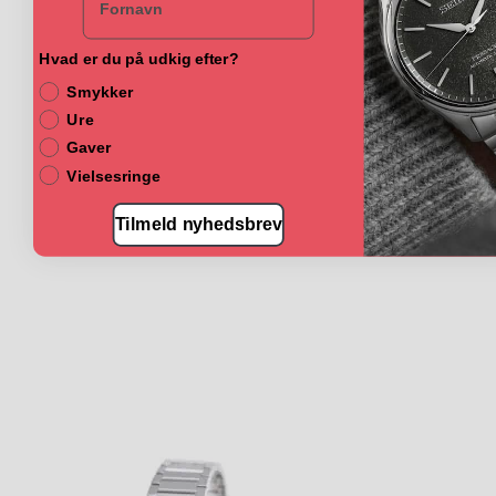
varianter.
Mulighederne
kan
Hvad er du på udkig efter?
vælges
Smykker
på
varesiden
Ure
Gaver
Vielsesringe
Tilmeld nyhedsbrev