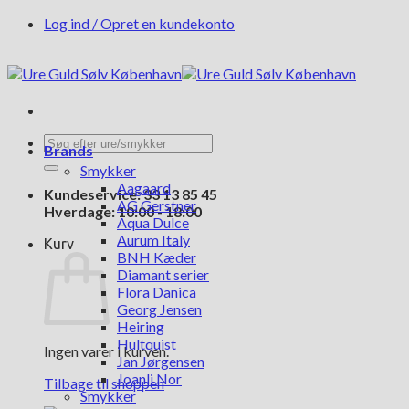
Fortsæt
Log ind / Opret en kundekonto
til
indhold
Søg
Brands
efter:
Smykker
Aagaard
Kundeservice: 33 13 85 45
AG Gerstner
Hverdage: 10:00 - 18:00
Aqua Dulce
Aurum Italy
Kurv
BNH Kæder
Diamant serier
Flora Danica
Georg Jensen
Heiring
Hultquist
Ingen varer i kurven.
Jan Jørgensen
Joanli Nor
Tilbage til shoppen
Smykker