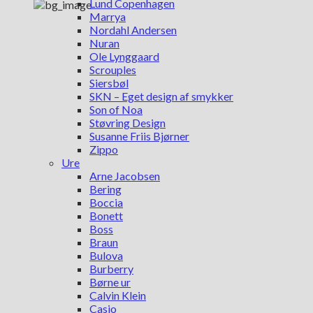
Lund Copenhagen
Marrya
Nordahl Andersen
Nuran
Ole Lynggaard
Scrouples
Siersbøl
SKN – Eget design af smykker
Son of Noa
Støvring Design
Susanne Friis Bjørner
Zippo
Ure
Arne Jacobsen
Bering
Boccia
Bonett
Boss
Braun
Bulova
Burberry
Børne ur
Calvin Klein
Casio