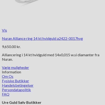
Vis
Nuran Alliance ring 14 kt hvidguld a2422-0017hvg
9,650.00
kr.
Alliancering i 14 kt hvidguld med 14x0,015 w.si diamanter fra
Nuran.
Vælg muligheder
Dette
Information
vare
Om Os
har
Fysiske Butikker
flere
Handelsbetingelser
varianter.
Persondatapolitik
Mulighederne
FAQ
kan
Ure Guld Sølv Butikker
vælges