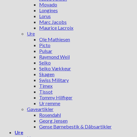
Movado
Longines
Lorus
Marc Jacobs
Maurice Lacroix
Ure
Ole Mathiesen
Picto
Pulsar
Raymond Weil
Seiko
Seiko Vækkeur
Skagen
Swiss Military
Timex
Tissot
Tommy Hilfiger
Ur remme
Gaveartikler
Rosendahl
Georg Jensen
Gense Børnebestik & Dåbsartikler
Ure