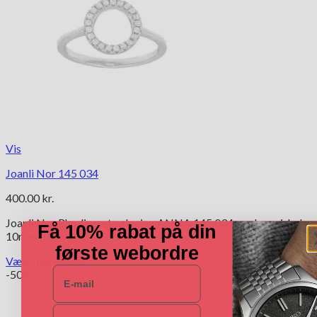
Vis
Joanli Nor 145 034
400.00
kr.
Joanli Nor Rhodineret sølv ring ANNA 145 034 med cz. cirkel
Få 10% rabat på din
10mm
første webordre
Vælg muligheder
E-mail
Dette
-50%
vare
har
Navn
flere