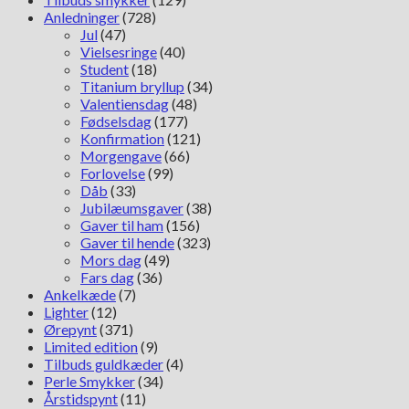
Anledninger
(728)
Jul
(47)
Vielsesringe
(40)
Student
(18)
Titanium bryllup
(34)
Valentiensdag
(48)
Fødselsdag
(177)
Konfirmation
(121)
Morgengave
(66)
Forlovelse
(99)
Dåb
(33)
Jubilæumsgaver
(38)
Gaver til ham
(156)
Gaver til hende
(323)
Mors dag
(49)
Fars dag
(36)
Ankelkæde
(7)
Lighter
(12)
Ørepynt
(371)
Limited edition
(9)
Tilbuds guldkæder
(4)
Perle Smykker
(34)
Årstidspynt
(11)