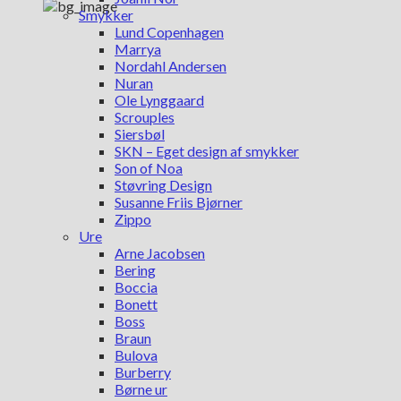
Smykker
Lund Copenhagen
Marrya
Nordahl Andersen
Nuran
Ole Lynggaard
Scrouples
Siersbøl
SKN – Eget design af smykker
Son of Noa
Støvring Design
Susanne Friis Bjørner
Zippo
Ure
Arne Jacobsen
Bering
Boccia
Bonett
Boss
Braun
Bulova
Burberry
Børne ur