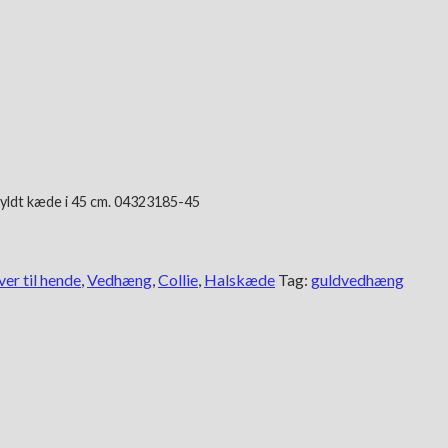
gyldt kæde i 45 cm. 04323185-45
er til hende
,
Vedhæng
,
Collie
,
Halskæde
Tag:
guldvedhæng