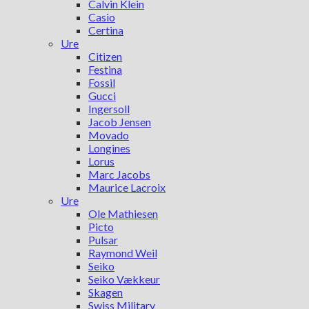
Calvin Klein
Casio
Certina
Ure
Citizen
Festina
Fossil
Gucci
Ingersoll
Jacob Jensen
Movado
Longines
Lorus
Marc Jacobs
Maurice Lacroix
Ure
Ole Mathiesen
Picto
Pulsar
Raymond Weil
Seiko
Seiko Vækkeur
Skagen
Swiss Military