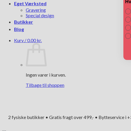
Hv
Eget Værksted
Gravering
Special design
Butikker
Blog
Kurv /
0.00
kr.
Ingen varer i kurven.
Tilbage til shoppen
2 fysiske butikker • Gratis fragt over 499,- • Bytteservice i 