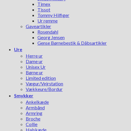
Timex
Tissot
Tommy Hilfiger
Ur remme
Gaveartikler
Rosendahl
Georg Jensen
Gense Børnebestik & Dåbsartikler
Ure
Herre ur
Dame ur
Unisex Ur
Børne ur
Limited edition
Vægur/Vejrstation
Vækkeure/Bordur
Smykker
Ankelkæde
Armbånd
Armring
Broche
Collie
Halskæde