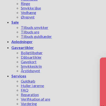
Ringe
Smykke låse
Vedhæng
Ørepynt
Sale
Tilbuds smykker
Tilbuds ure
Tilbuds guldkæder
Anledninger
Gaveartikler
Boligtilbehør
Dåbsartikler
Gavekort
Smykkeskrin
Årstidspynt
Services
Guldkøb
Huller i ørerne
FAQ
Reparation
Verifikation af ure
Vurdering