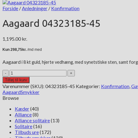
Forside
/
Anledninger
/
Konfirmation
Aagaard 04323185-45
1,195.00
kr.
Aagaard
i 8 kt guld,
hjerte vedhæng, med synetstiske sten, samt for
Aagaard
04323185-
Tilføj til kurv
45
Varenummer (SKU):
04323185-45
Kategorier:
Konfirmation
,
Gav
antal
Aagaard
Smykker
Browse
Kæder
(40)
Alliance
(8)
Alliance solitaire
(13)
Solitaire
(16)
Tilbuds ure
(172)
Tilbuds smykker
(129)