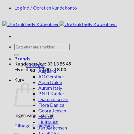
Fortsæt
Log ind / Opret en kundekonto
til
indhold
Søg
efter:
Brands
Kundeservice: 33 13 85 45
Smykker
Hverdage: 10:00 - 18:00
Aagaard
AG Gerstner
Kurv
Aqua Dulce
Aurum Italy
BNH Kæder
Diamant serier
Flora Danica
Georg Jensen
Ingen varer i kurven.
Heiring
Hultquist
Tilbage til shoppen
Jan Jørgensen
Joanli Nor