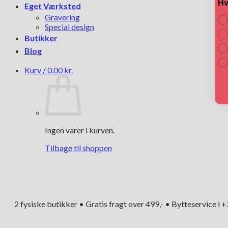
Hv
Eget Værksted
Gravering
Special design
Butikker
Blog
Kurv /
0.00
kr.
Ingen varer i kurven.
Tilbage til shoppen
2 fysiske butikker • Gratis fragt over 499,- • Bytteservice i 