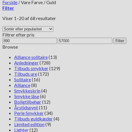
Forside
/
Vare Farve
/
Guld
Filter
Sorteret
Viser 1–20 af 68 resultater
efter
popularitet
Filtrer efter pris
Mindste
Højeste
Filter
pris
pris
Browse
Alliance solitaire
(13)
Anledninger
(728)
Tilbuds smykker
(129)
Tilbuds ure
(172)
Solitaire
(16)
Alliance
(8)
Smykkeskrin
(4)
Smykke låse
(6)
Boligtilbehør
(12)
Årstidspynt
(11)
Perle Smykker
(34)
Tilbuds guldkæder
(4)
Limited edition
(9)
Lighter
(12)