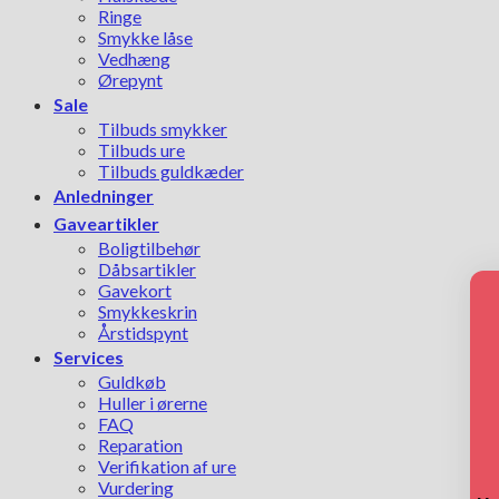
Ringe
Smykke låse
Vedhæng
Ørepynt
Sale
Tilbuds smykker
Tilbuds ure
Tilbuds guldkæder
Anledninger
Gaveartikler
Boligtilbehør
Dåbsartikler
Gavekort
Smykkeskrin
Årstidspynt
Services
Guldkøb
Huller i ørerne
FAQ
Reparation
Verifikation af ure
Vurdering