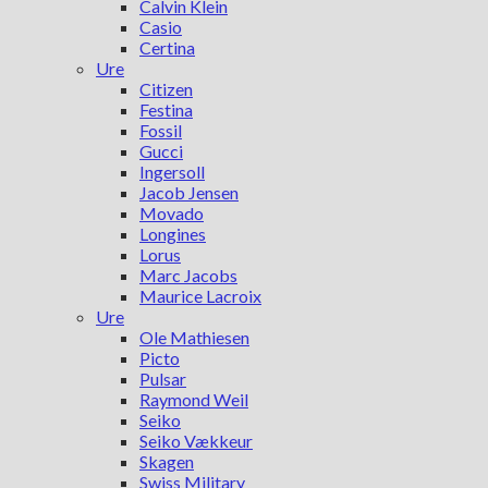
Calvin Klein
Casio
Certina
Ure
Citizen
Festina
Fossil
Gucci
Ingersoll
Jacob Jensen
Movado
Longines
Lorus
Marc Jacobs
Maurice Lacroix
Ure
Ole Mathiesen
Picto
Pulsar
Raymond Weil
Seiko
Seiko Vækkeur
Skagen
Swiss Military