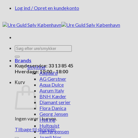
Fortsæt
Log ind / Opret en kundekonto
til
indhold
Søg
efter:
Brands
Kundeservice: 33 13 85 45
Smykker
Hverdage: 10:00 - 18:00
Aagaard
AG Gerstner
Kurv
Aqua Dulce
Aurum Italy
BNH Kæder
Diamant serier
Flora Danica
Georg Jensen
Ingen varer i kurven.
Heiring
Hultquist
Tilbage til shoppen
Jan Jørgensen
Joanli Nor