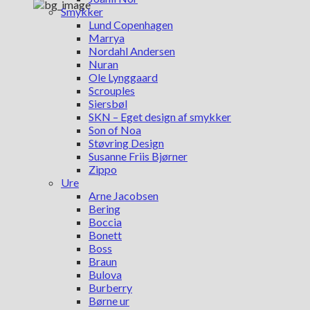
Smykker
Lund Copenhagen
Marrya
Nordahl Andersen
Nuran
Ole Lynggaard
Scrouples
Siersbøl
SKN – Eget design af smykker
Son of Noa
Støvring Design
Susanne Friis Bjørner
Zippo
Ure
Arne Jacobsen
Bering
Boccia
Bonett
Boss
Braun
Bulova
Burberry
Børne ur