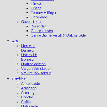
Timex
Tissot
Tommy Hilfiger
Ur remme
Gaveartikler
Rosendahl
Georg Jensen
Gense Børnebestik & Dåbsartikler
Ure
Herre ur
Dame ur
Unisex Ur
Børne ur
Limited edition
Vægur/Vejrstation
Vækkeure/Bordur
Smykker
Ankelkæde
Armbånd
Armring
Broche
Collie
Halskæde