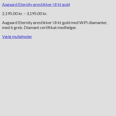
Aagaard Eternity ørestikker i 8 kt guld
Prisinterval:
2,195.00
kr.
–
3,195.00
kr.
2,195.00 kr.
Aagaard Eternity ørestikker i 8 kt guld med W.PI diamanter,
til
med 6 greb. Diamant certifikat medfølger.
3,195.00 kr.
Vælg muligheder
Dette
vare
har
flere
varianter.
Mulighederne
kan
vælges
på
varesiden