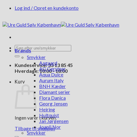
Fortsæt
Log ind / Opret en kundekonto
til
indhold
Søg
Brands
efter:
Smykker
Aagaard
Kundeservice: 33 13 85 45
AG Gerstner
Hverdage: 10:00 - 18:00
Aqua Dulce
Aurum Italy
Kurv
BNH Kæder
Diamant serier
Flora Danica
Georg Jensen
Heiring
Hultquist
Ingen varer i kurven.
Jan Jørgensen
Joanli Nor
Tilbage til shoppen
Smykker