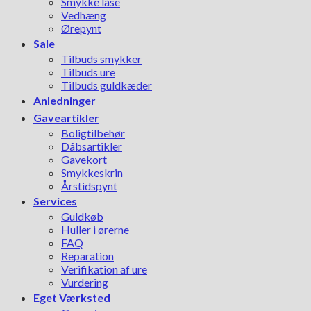
Smykke låse
Vedhæng
Ørepynt
Sale
Tilbuds smykker
Tilbuds ure
Tilbuds guldkæder
Anledninger
Gaveartikler
Boligtilbehør
Dåbsartikler
Gavekort
Smykkeskrin
Årstidspynt
Services
Guldkøb
Huller i ørerne
FAQ
Reparation
Verifikation af ure
Vurdering
Eget Værksted