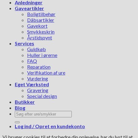
Anledninger
Gaveartikler
Boligtilbehør
Dåbsartikler
Gavekort
Smykkeskrin
Årstidspynt
Services
Guldkøb
Huller i ørerne
FAQ
Reparation
Verifikation af ure
Vurdering
Eget Værksted
Gravering
Special design
Butikker
Blog
Søg
efter:
Log ind / Opret en kundekonto
Vi bruger cookies til at forbedre din oplevelse, har du lyst til at