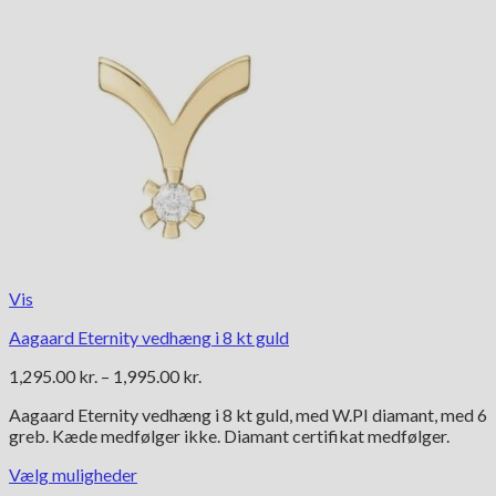
Vis
Aagaard Eternity vedhæng i 8 kt guld
Prisinterval:
1,295.00
kr.
–
1,995.00
kr.
1,295.00 kr.
Aagaard Eternity vedhæng i 8 kt guld, med W.PI diamant, med 6
til
greb. Kæde medfølger ikke. Diamant certifikat medfølger.
1,995.00 kr.
Vælg muligheder
Dette