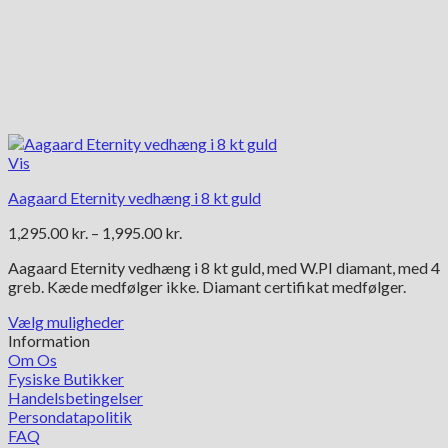
Vis
Aagaard Eternity vedhæng i 8 kt guld
Prisinterval:
1,295.00
kr.
–
1,995.00
kr.
1,295.00 kr.
Aagaard Eternity vedhæng i 8 kt guld, med W.PI diamant, med 4
til
greb. Kæde medfølger ikke. Diamant certifikat medfølger.
1,995.00 kr.
Vælg muligheder
Dette
Information
vare
Om Os
har
Fysiske Butikker
flere
Handelsbetingelser
varianter.
Persondatapolitik
Mulighederne
FAQ