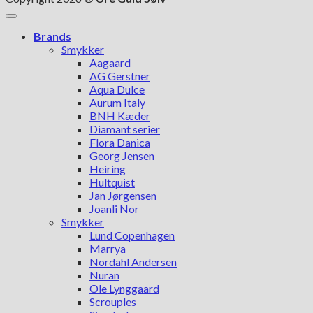
Brands
Smykker
Aagaard
AG Gerstner
Aqua Dulce
Aurum Italy
BNH Kæder
Diamant serier
Flora Danica
Georg Jensen
Heiring
Hultquist
Jan Jørgensen
Joanli Nor
Smykker
Lund Copenhagen
Marrya
Nordahl Andersen
Nuran
Ole Lynggaard
Scrouples