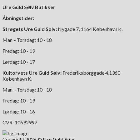
kan
Ure Guld Sølv Butikker
vælges
på
Åbningstider:
varesiden
Strøgets Ure Guld Sølv:
Nygade 7, 1164 København K.
Man – Torsdag: 10 - 18
Fredag: 10 - 19
Lørdag: 10 - 17
Kultorvets Ure Guld Sølv:
Frederiksborggade 4,1360
København K.
Man – Torsdag: 10 - 18
Fredag: 10 - 19
Lørdag: 10 - 16
CVR: 10692997
Copyright 2026 ©
Ure Guld Sølv