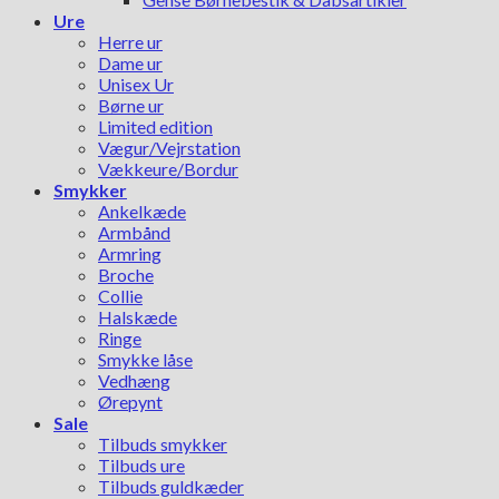
Ure
Herre ur
Dame ur
Unisex Ur
Børne ur
Limited edition
Vægur/Vejrstation
Vækkeure/Bordur
Smykker
Ankelkæde
Armbånd
Armring
Broche
Collie
Halskæde
Ringe
Smykke låse
Vedhæng
Ørepynt
Sale
Tilbuds smykker
Tilbuds ure
Tilbuds guldkæder