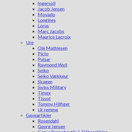
Ingersoll
Jacob Jensen
Movado
Longines
Lorus
Marc Jacobs
Maurice Lacroix
Ure
Ole Mathiesen
Picto
Pulsar
Raymond Weil
Seiko
Seiko Vækkeur
Skagen
Swiss Military
Timex
Tissot
Tommy Hilfiger
Ur remme
Gaveartikler
Rosendahl
Georg Jensen
Gense Børnebestik & Dåbsartikler