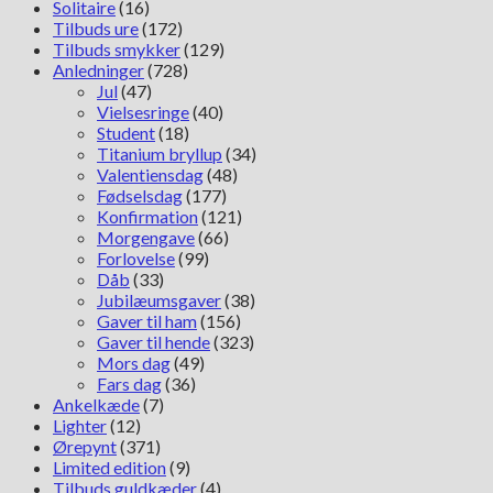
Solitaire
(16)
Tilbuds ure
(172)
Tilbuds smykker
(129)
Anledninger
(728)
Jul
(47)
Vielsesringe
(40)
Student
(18)
Titanium bryllup
(34)
Valentiensdag
(48)
Fødselsdag
(177)
Konfirmation
(121)
Morgengave
(66)
Forlovelse
(99)
Dåb
(33)
Jubilæumsgaver
(38)
Gaver til ham
(156)
Gaver til hende
(323)
Mors dag
(49)
Fars dag
(36)
Ankelkæde
(7)
Lighter
(12)
Ørepynt
(371)
Limited edition
(9)
Tilbuds guldkæder
(4)