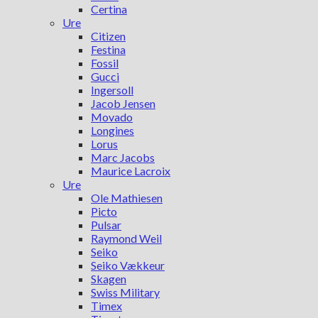
Certina
Ure
Citizen
Festina
Fossil
Gucci
Ingersoll
Jacob Jensen
Movado
Longines
Lorus
Marc Jacobs
Maurice Lacroix
Ure
Ole Mathiesen
Picto
Pulsar
Raymond Weil
Seiko
Seiko Vækkeur
Skagen
Swiss Military
Timex