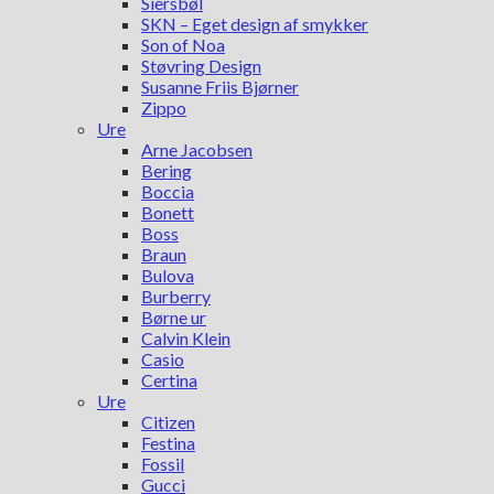
Siersbøl
SKN – Eget design af smykker
Son of Noa
Støvring Design
Susanne Friis Bjørner
Zippo
Ure
Arne Jacobsen
Bering
Boccia
Bonett
Boss
Braun
Bulova
Burberry
Børne ur
Calvin Klein
Casio
Certina
Ure
Citizen
Festina
Fossil
Gucci