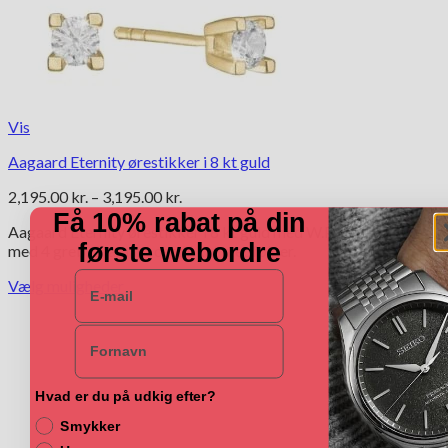
Vis
Aagaard Eternity ørestikker i 8 kt guld
Prisinterval:
2,195.00
kr.
–
3,195.00
kr.
2,195.00 kr.
Få 10% rabat på din
Aagaard Eternity ørestikker i 8 kt guld med W.PI diamanter,
til
første webordre
med 4 greb. Diamant certifikat medfølger.
3,195.00 kr.
E-mail
Vælg muligheder
Dette
vare
Navn
har
flere
varianter.
Hvad er du på udkig efter?
Mulighederne
kan
Smykker
vælges