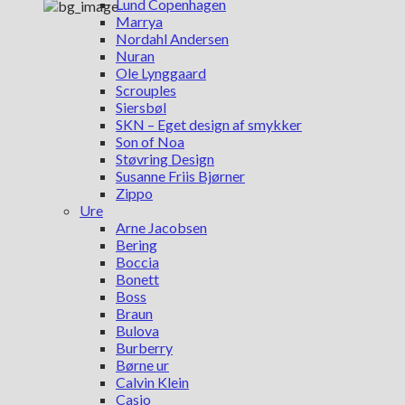
Lund Copenhagen
Marrya
Nordahl Andersen
Nuran
Ole Lynggaard
Scrouples
Siersbøl
SKN – Eget design af smykker
Son of Noa
Støvring Design
Susanne Friis Bjørner
Zippo
Ure
Arne Jacobsen
Bering
Boccia
Bonett
Boss
Braun
Bulova
Burberry
Børne ur
Calvin Klein
Casio