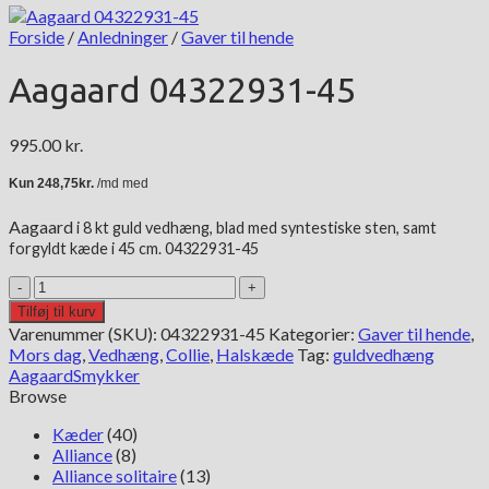
Forside
/
Anledninger
/
Gaver til hende
Aagaard 04322931-45
995.00
kr.
Aagaard
i 8 kt
guld vedhæng, blad med syntestiske sten, samt
forgyldt kæde i 45 cm. 04322931-45
Aagaard
04322931-
Tilføj til kurv
45
Varenummer (SKU):
04322931-45
Kategorier:
Gaver til hende
,
antal
Mors dag
,
Vedhæng
,
Collie
,
Halskæde
Tag:
guldvedhæng
Aagaard
Smykker
Browse
Kæder
(40)
Alliance
(8)
Alliance solitaire
(13)