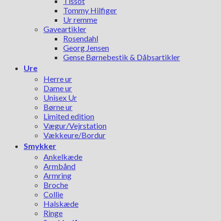
Tissot
Tommy Hilfiger
Ur remme
Gaveartikler
Rosendahl
Georg Jensen
Gense Børnebestik & Dåbsartikler
Ure
Herre ur
Dame ur
Unisex Ur
Børne ur
Limited edition
Vægur/Vejrstation
Vækkeure/Bordur
Smykker
Ankelkæde
Armbånd
Armring
Broche
Collie
Halskæde
Ringe