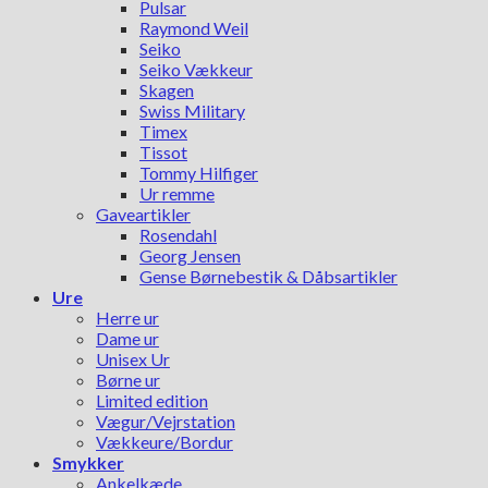
Pulsar
Raymond Weil
Seiko
Seiko Vækkeur
Skagen
Swiss Military
Timex
Tissot
Tommy Hilfiger
Ur remme
Gaveartikler
Rosendahl
Georg Jensen
Gense Børnebestik & Dåbsartikler
Ure
Herre ur
Dame ur
Unisex Ur
Børne ur
Limited edition
Vægur/Vejrstation
Vækkeure/Bordur
Smykker
Ankelkæde