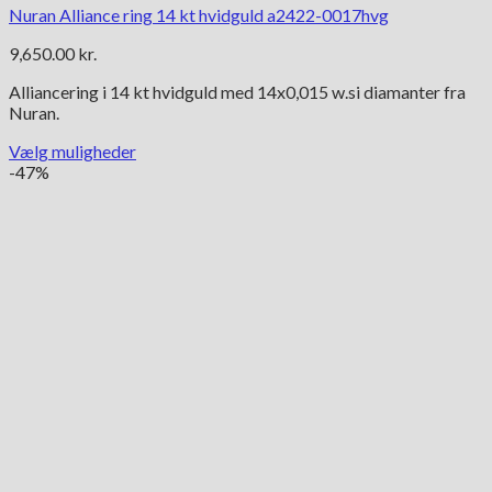
Nuran Alliance ring 14 kt hvidguld a2422-0017hvg
9,650.00
kr.
Alliancering i 14 kt hvidguld med 14x0,015 w.si diamanter fra
Nuran.
Vælg muligheder
Dette
-47%
vare
har
flere
varianter.
Mulighederne
kan
vælges
på
varesiden