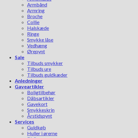
Armbånd
Armring
Broche
Collie
Halskæde
Ringe
Smykke låse
Vedhæng
Ørepynt
Sale
Tilbuds smykker
Tilbuds ure
Tilbuds guldkæder
Anledninger
Gaveartikler
Boligtilbehør
Dåbsartikler
Gavekort
Smykkeskrin
Årstidspynt
Services
Guldkøb
Huller i ørerne