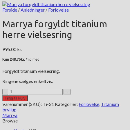
Forside
/
Anledninger
/
Forlovelse
Marrya forgyldt titanium
herre vielsesring
995.00
kr.
Forgyldt titanium vielsesring.
Ringene sælges enkeltvis.
Marrya
forgyldt
Tilføj til kurv
titanium
Varenummer (SKU):
Ti-31
Kategorier:
Forlovelse
,
Titanium
herre
bryllup
vielsesring
Marrya
antal
Browse