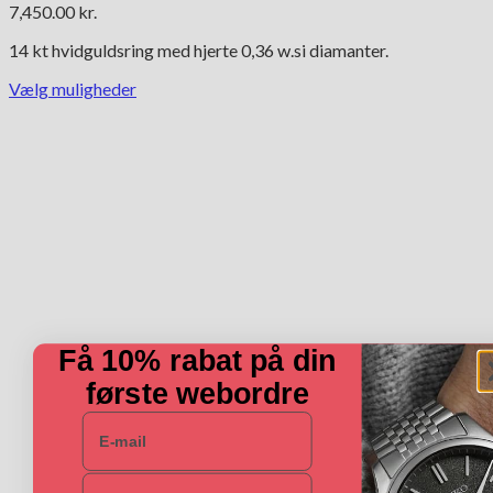
7,450.00
kr.
14 kt hvidguldsring med hjerte 0,36 w.si diamanter.
Vælg muligheder
Dette
vare
har
flere
varianter.
Mulighederne
kan
vælges
på
varesiden
Få 10% rabat på din
første webordre
E-mail
Navn