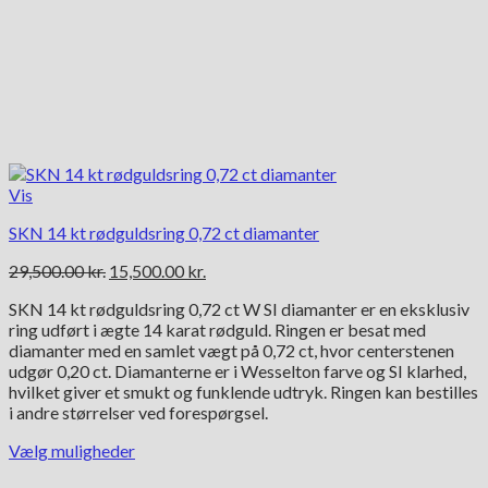
Vis
SKN 14 kt rødguldsring 0,72 ct diamanter
Den
Den
29,500.00
kr.
15,500.00
kr.
oprindelige
aktuelle
SKN 14 kt rødguldsring 0,72 ct W SI diamanter er en eksklusiv
pris
pris
ring udført i ægte 14 karat rødguld. Ringen er besat med
var:
er:
diamanter med en samlet vægt på 0,72 ct, hvor centerstenen
29,500.00 kr..
15,500.00 kr..
udgør 0,20 ct. Diamanterne er i Wesselton farve og SI klarhed,
hvilket giver et smukt og funklende udtryk. Ringen kan bestilles
i andre størrelser ved forespørgsel.
Vælg muligheder
Dette