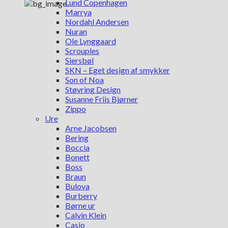
Lund Copenhagen
Marrya
Nordahl Andersen
Nuran
Ole Lynggaard
Scrouples
Siersbøl
SKN – Eget design af smykker
Son of Noa
Støvring Design
Susanne Friis Bjørner
Zippo
Ure
Arne Jacobsen
Bering
Boccia
Bonett
Boss
Braun
Bulova
Burberry
Børne ur
Calvin Klein
Casio