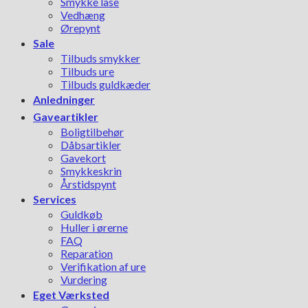
Smykke låse
Vedhæng
Ørepynt
Sale
Tilbuds smykker
Tilbuds ure
Tilbuds guldkæder
Anledninger
Gaveartikler
Boligtilbehør
Dåbsartikler
Gavekort
Smykkeskrin
Årstidspynt
Services
Guldkøb
Huller i ørerne
FAQ
Reparation
Verifikation af ure
Vurdering
Eget Værksted