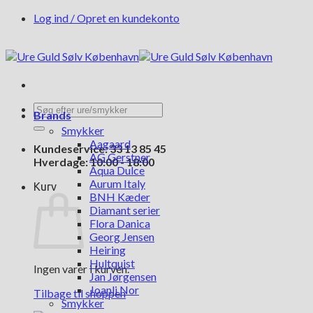
Fortsæt
Log ind / Opret en kundekonto
til
indhold
Søg
Brands
efter:
Smykker
Aagaard
Kundeservice: 33 13 85 45
AG Gerstner
Hverdage: 10:00 - 18:00
Aqua Dulce
Aurum Italy
Kurv
BNH Kæder
Diamant serier
Flora Danica
Georg Jensen
Heiring
Hultquist
Ingen varer i kurven.
Jan Jørgensen
Joanli Nor
Tilbage til shoppen
Smykker