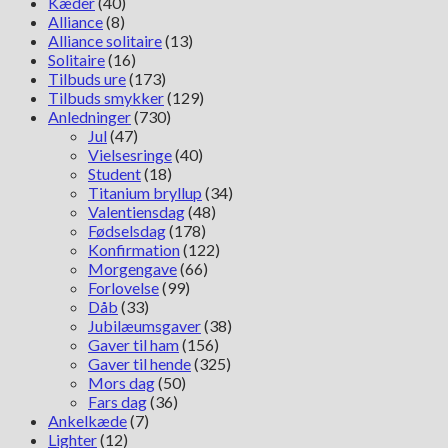
Kæder
(40)
Alliance
(8)
Alliance solitaire
(13)
Solitaire
(16)
Tilbuds ure
(173)
Tilbuds smykker
(129)
Anledninger
(730)
Jul
(47)
Vielsesringe
(40)
Student
(18)
Titanium bryllup
(34)
Valentiensdag
(48)
Fødselsdag
(178)
Konfirmation
(122)
Morgengave
(66)
Forlovelse
(99)
Dåb
(33)
Jubilæumsgaver
(38)
Gaver til ham
(156)
Gaver til hende
(325)
Mors dag
(50)
Fars dag
(36)
Ankelkæde
(7)
Lighter
(12)