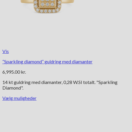
Vis
“Sparkling diamond” guldring med diamanter
6,995.00
kr.
14 kt guldring med diamanter, 0,28 W.SI totalt. "Sparkling
Diamond".
Vælg muligheder
Dette
vare
har
flere
varianter.
Mulighederne