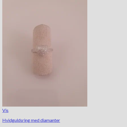
Vis
Hvidguldsring med diamanter