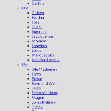
Certina
Ure
Citizen
Festina
Fossil
Gucci
Ingersoll
Jacob Jensen
Movado
Longines
Lorus
Marc Jacobs
Maurice Lacroix
Ure
Ole Mathiesen
Picto
Pulsar
Raymond Weil
Seiko
Seiko Vækkeur
Skagen
Swiss Military
Timex