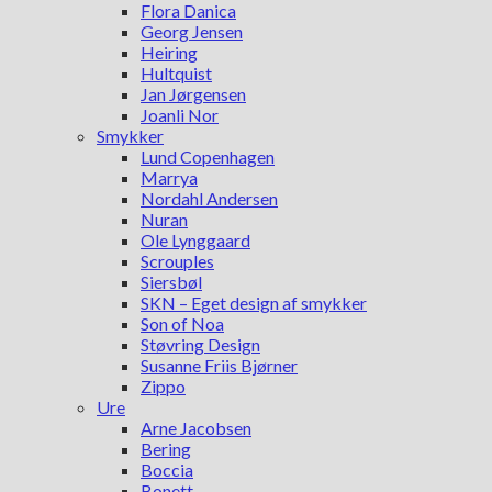
Flora Danica
Georg Jensen
Heiring
Hultquist
Jan Jørgensen
Joanli Nor
Smykker
Lund Copenhagen
Marrya
Nordahl Andersen
Nuran
Ole Lynggaard
Scrouples
Siersbøl
SKN – Eget design af smykker
Son of Noa
Støvring Design
Susanne Friis Bjørner
Zippo
Ure
Arne Jacobsen
Bering
Boccia
Bonett