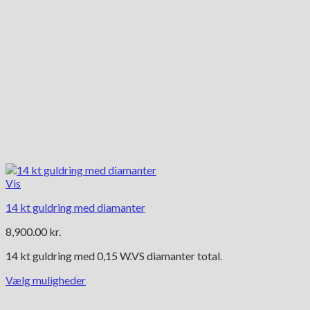
Vis
14 kt guldring med diamanter
8,900.00
kr.
14 kt guldring med 0,15 W.VS diamanter total.
Vælg muligheder
Dette
vare