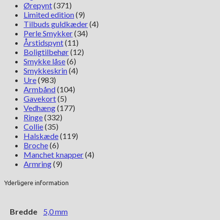
Ørepynt
(371)
Limited edition
(9)
Tilbuds guldkæder
(4)
Perle Smykker
(34)
Årstidspynt
(11)
Boligtilbehør
(12)
Smykke låse
(6)
Smykkeskrin
(4)
Ure
(983)
Armbånd
(104)
Gavekort
(5)
Vedhæng
(177)
Ringe
(332)
Collie
(35)
Halskæde
(119)
Broche
(6)
Manchet knapper
(4)
Armring
(9)
Yderligere information
Bredde
5,0 mm