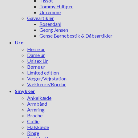
Tissot
Tommy Hilfiger
Ur remme
Gaveartikler
Rosendahl
Georg Jensen
Gense Børnebestik & Dåbsartikler
Ure
Herre ur
Dame ur
Unisex Ur
Børne ur
Limited edition
Vægur/Vejrstation
Vækkeure/Bordur
Smykker
Ankelkæde
Armbånd
Armring
Broche
Collie
Halskæde
Ringe