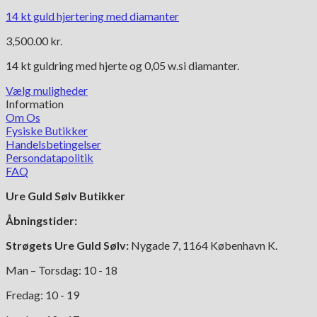
14 kt guld hjertering med diamanter
3,500.00
kr.
14 kt guldring med hjerte og 0,05 w.si diamanter.
Vælg muligheder
Dette
Information
vare
Om Os
har
Fysiske Butikker
flere
Handelsbetingelser
varianter.
Persondatapolitik
Mulighederne
FAQ
kan
Ure Guld Sølv Butikker
vælges
på
Åbningstider:
varesiden
Strøgets Ure Guld Sølv:
Nygade 7, 1164 København K.
Man – Torsdag: 10 - 18
Fredag: 10 - 19