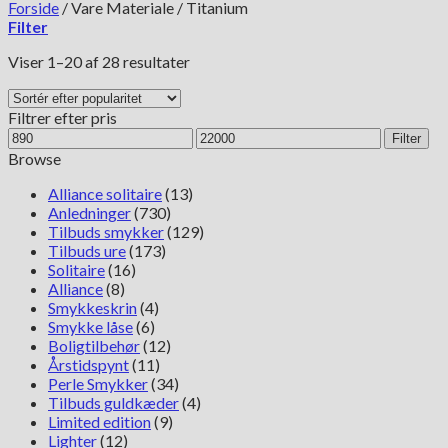
Forside
/
Vare Materiale
/
Titanium
Filter
Sorteret
Viser 1–20 af 28 resultater
efter
popularitet
Filtrer efter pris
Mindste
Højeste
Filter
pris
pris
Browse
Alliance solitaire
(13)
Anledninger
(730)
Tilbuds smykker
(129)
Tilbuds ure
(173)
Solitaire
(16)
Alliance
(8)
Smykkeskrin
(4)
Smykke låse
(6)
Boligtilbehør
(12)
Årstidspynt
(11)
Perle Smykker
(34)
Tilbuds guldkæder
(4)
Limited edition
(9)
Lighter
(12)