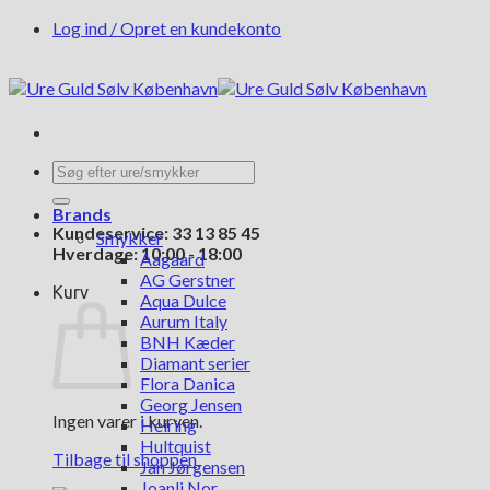
Fortsæt
Log ind / Opret en kundekonto
til
indhold
Søg
efter:
Brands
Kundeservice: 33 13 85 45
Smykker
Hverdage: 10:00 - 18:00
Aagaard
AG Gerstner
Kurv
Aqua Dulce
Aurum Italy
BNH Kæder
Diamant serier
Flora Danica
Georg Jensen
Ingen varer i kurven.
Heiring
Hultquist
Tilbage til shoppen
Jan Jørgensen
Joanli Nor