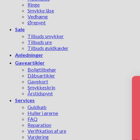
Ringe
Smykke låse
Vedhæng
Ørepynt
Sale
Tilbuds smykker
Tilbuds ure
Tilbuds guldkæder
Anledninger
Gaveartikler
Boligtilbehør
Dåbsartikler
Gavekort
Smykkeskrin
Årstidspynt
Services
Guldkøb
Huller i ørerne
FAQ
Reparation
Verifikation af ure
Vurdering