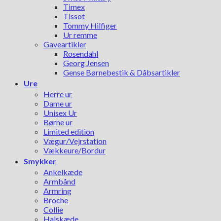
Timex
Tissot
Tommy Hilfiger
Ur remme
Gaveartikler
Rosendahl
Georg Jensen
Gense Børnebestik & Dåbsartikler
Ure
Herre ur
Dame ur
Unisex Ur
Børne ur
Limited edition
Vægur/Vejrstation
Vækkeure/Bordur
Smykker
Ankelkæde
Armbånd
Armring
Broche
Collie
Halskæde