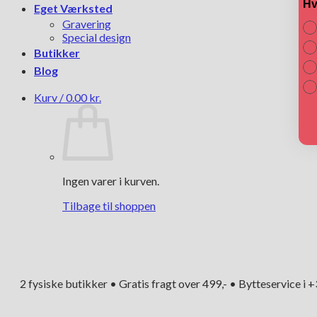
Hv
Eget Værksted
Gravering
Special design
Butikker
Blog
Kurv /
0.00
kr.
Ingen varer i kurven.
Tilbage til shoppen
2 fysiske butikker • Gratis fragt over 499,- • Bytteservice i 