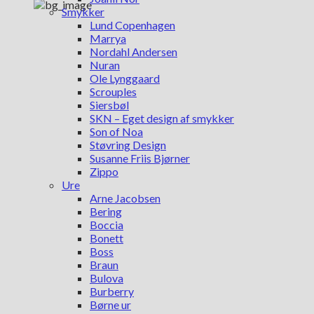
Smykker
Lund Copenhagen
Marrya
Nordahl Andersen
Nuran
Ole Lynggaard
Scrouples
Siersbøl
SKN – Eget design af smykker
Son of Noa
Støvring Design
Susanne Friis Bjørner
Zippo
Ure
Arne Jacobsen
Bering
Boccia
Bonett
Boss
Braun
Bulova
Burberry
Børne ur