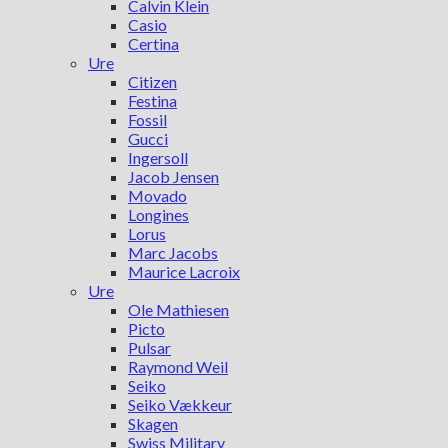
Calvin Klein
Casio
Certina
Ure
Citizen
Festina
Fossil
Gucci
Ingersoll
Jacob Jensen
Movado
Longines
Lorus
Marc Jacobs
Maurice Lacroix
Ure
Ole Mathiesen
Picto
Pulsar
Raymond Weil
Seiko
Seiko Vækkeur
Skagen
Swiss Military