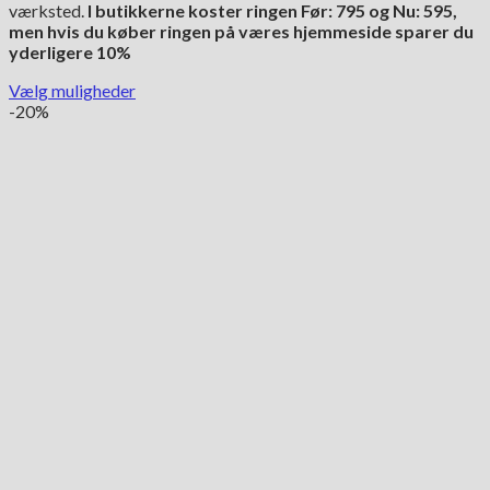
værksted.
I butikkerne koster ringen Før: 795 og Nu: 595,
var:
er:
men hvis du køber ringen på væres hjemmeside sparer du
795.00 kr..
595.00 kr..
yderligere 10%
Vælg muligheder
Dette
-20%
vare
har
flere
varianter.
Mulighederne
kan
vælges
på
varesiden