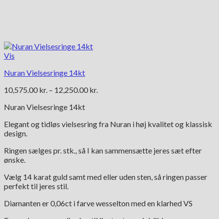
Vis
Nuran Vielsesringe 14kt
Prisinterval:
10,575.00
kr.
–
12,250.00
kr.
10,575.00 kr.
Nuran Vielsesringe 14kt
til
12,250.00 kr.
Elegant og tidløs vielsesring fra Nuran i høj kvalitet og klassisk
design.
Ringen sælges pr. stk., så I kan sammensætte jeres sæt efter
ønske.
Vælg 14 karat guld samt med eller uden sten, så ringen passer
perfekt til jeres stil.
Diamanten er 0,06ct i farve wesselton med en klarhed VS