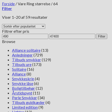
Forside
/
Vare Ring størrelse
/
64
Filter
Sorteret
Viser 1–20 af 59 resultater
efter
popularitet
Filtrer efter pris
Mindste
Højeste
Filter
pris
pris
Browse
Alliance solitaire
(13)
Anledninger
(729)
Tilbuds smykker
(129)
Tilbuds ure
(173)
Solitaire
(16)
Alliance
(8)
Smykkeskrin
(4)
Smykke låse
(6)
Boligtilbehør
(12)
Årstidspynt
(11)
Perle Smykker
(34)
Tilbuds guldkæder
(4)
Limited edition
(9)
Lighter
(12)