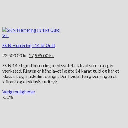
Vis
SKN Herrering i 14 kt Guld
Den
Den
22,500.00
kr.
17,995.00
kr.
oprindelige
aktuelle
SKN 14 kt guld herrering med syntetisk hvid sten fra eget
pris
pris
værksted. Ringen er håndlavet i ægte 14 karat guld og har et
var:
er:
klassisk og maskulint design. Den hvide sten giver ringen et
22,500.00 kr..
17,995.00 kr..
stilrent og eksklusivt udtryk.
Vælg muligheder
Dette
-50%
vare
har
flere
varianter.
Mulighederne