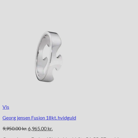
Vis
Georg jensen Fusion 18kt. hvidguld
Den
Den
9,950.00
kr.
6,965.00
kr.
oprindelige
aktuelle