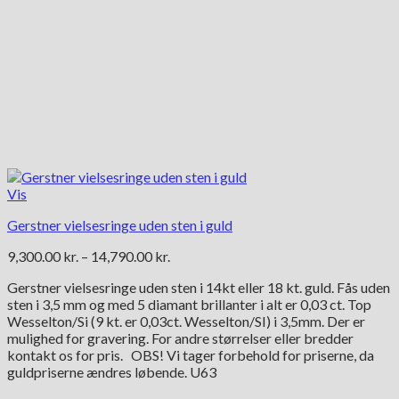
Vis
Gerstner vielsesringe uden sten i guld
Prisinterval:
9,300.00
kr.
–
14,790.00
kr.
9,300.00 kr.
Gerstner vielsesringe uden sten i 14kt eller 18 kt. guld. Fås uden
til
sten i 3,5 mm og med 5 diamant brillanter i alt er 0,03 ct. Top
14,790.00 kr.
Wesselton/Si (9 kt. er 0,03ct. Wesselton/SI) i 3,5mm. Der er
mulighed for gravering. For andre størrelser eller bredder
kontakt os for pris. OBS! Vi tager forbehold for priserne, da
guldpriserne ændres løbende. U63