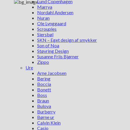
Lund Copenhagen
Marrya
Nordahl Andersen
Nuran
Ole Lynggaard
Scrouples
Siersbøl
SKN – Eget design af smykker
Son of Noa
Støvring Design
Susanne Friis Bjørner
Zippo
Ure
Arne Jacobsen
Bering
Boccia
Bonett
Boss
Braun
Bulova
Burberry
Børne ur
Calvin Klein
Casio