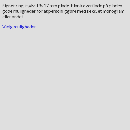
oprindelige
aktuelle
Signet ring i sølv, 18x17 mm plade. blank overflade på pladen.
pris
pris
gode muligheder for at personliggøre med f.eks. et monogram
var:
er:
eller andet.
1,598.00 kr..
798.00 kr..
Vælg muligheder
Dette
vare
har
flere
varianter.
Mulighederne
kan
vælges
på
varesiden