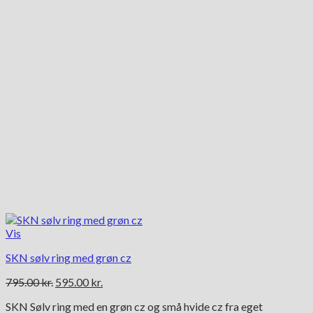
på
varesiden
Vis
SKN sølv ring med grøn cz
Den
Den
795.00
kr.
595.00
kr.
oprindelige
aktuelle
SKN Sølv ring med en grøn cz og små hvide cz fra eget
pris
pris