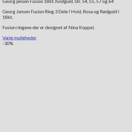
Georg jensen Fusion 18kt. hvidguld. Str. 54, 55, 57 og 64
pris
pris
var:
er:
Georg Jensen Fusion Ring 3 Dele I Hvid, Rosa og Rødguld i
9,950.00 kr..
6,965.00 kr..
18kt.
Fusion ringene der er designet af Nina Koppel.
Vælg muligheder
Dette
-30%
vare
har
flere
varianter.
Mulighederne
kan
vælges
på
varesiden