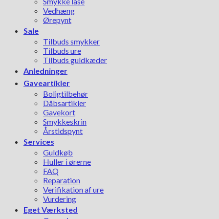
Smykke låse
Vedhæng
Ørepynt
Sale
Tilbuds smykker
Tilbuds ure
Tilbuds guldkæder
Anledninger
Gaveartikler
Boligtilbehør
Dåbsartikler
Gavekort
Smykkeskrin
Årstidspynt
Services
Guldkøb
Huller i ørerne
FAQ
Reparation
Verifikation af ure
Vurdering
Eget Værksted