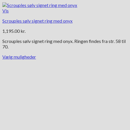
Vis
Scrouples sølv signet ring med onyx
1,195.00
kr.
Scrouples sølv signet ring med onyx. Ringen findes fra str. 58 til
70.
Vælg muligheder
Dette
vare
har
flere
varianter.
Mulighederne
kan
vælges
på
varesiden