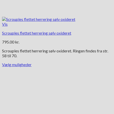
Vis
Scrouples flettet herrering sølv oxideret
795.00
kr.
Scrouples flettet herrering sølv oxideret. Ringen findes fra str.
58 til 70.
Vælg muligheder
Dette
vare
har
flere
varianter.
Mulighederne
kan
vælges
på
varesiden