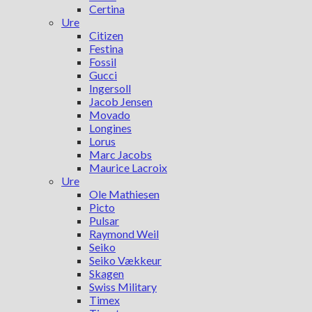
Certina
Ure
Citizen
Festina
Fossil
Gucci
Ingersoll
Jacob Jensen
Movado
Longines
Lorus
Marc Jacobs
Maurice Lacroix
Ure
Ole Mathiesen
Picto
Pulsar
Raymond Weil
Seiko
Seiko Vækkeur
Skagen
Swiss Military
Timex