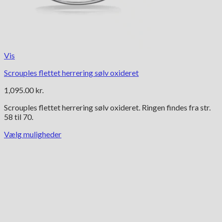
Vis
Scrouples flettet herrering sølv oxideret
1,095.00
kr.
Scrouples flettet herrering sølv oxideret. Ringen findes fra str.
58 til 70.
Vælg muligheder
Dette
vare
har
flere
varianter.
Mulighederne
kan
vælges
på