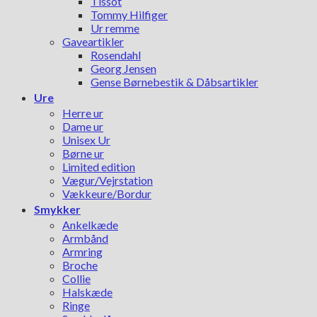
Tissot
Tommy Hilfiger
Ur remme
Gaveartikler
Rosendahl
Georg Jensen
Gense Børnebestik & Dåbsartikler
Ure
Herre ur
Dame ur
Unisex Ur
Børne ur
Limited edition
Vægur/Vejrstation
Vækkeure/Bordur
Smykker
Ankelkæde
Armbånd
Armring
Broche
Collie
Halskæde
Ringe