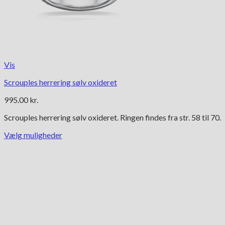
Vis
Scrouples herrering sølv oxideret
995.00
kr.
Scrouples herrering sølv oxideret. Ringen findes fra str. 58 til 70.
Vælg muligheder
Dette
vare
har
flere
varianter.
Mulighederne
kan
vælges
på