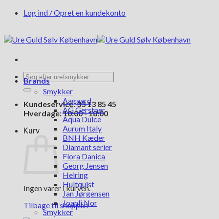
Fortsæt
Log ind / Opret en kundekonto
til
indhold
Søg
Brands
efter:
Smykker
Aagaard
Kundeservice: 33 13 85 45
AG Gerstner
Hverdage: 10:00 - 18:00
Aqua Dulce
Aurum Italy
Kurv
BNH Kæder
Diamant serier
Flora Danica
Georg Jensen
Heiring
Hultquist
Ingen varer i kurven.
Jan Jørgensen
Joanli Nor
Tilbage til shoppen
Smykker