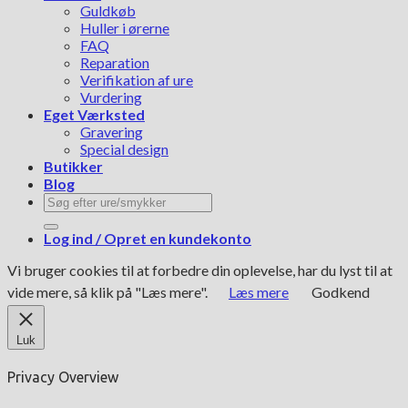
Guldkøb
Huller i ørerne
FAQ
Reparation
Verifikation af ure
Vurdering
Eget Værksted
Gravering
Special design
Butikker
Blog
Søg
efter:
Log ind / Opret en kundekonto
Vi bruger cookies til at forbedre din oplevelse, har du lyst til at
vide mere, så klik på "Læs mere".
Læs mere
Godkend
Luk
Privacy Overview