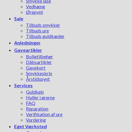
Smykke låse
Vedhæng
Ørepynt
Sale
Tilbuds smykker
Tilbuds ure
Tilbuds guldkæder
Anledninger
Gaveartikler
Boligtilbehør
Dåbsartikler
Gavekort
Smykkeskrin
Årstidspynt
Services
Guldkøb
Huller i ørerne
FAQ
Reparation
Verifikation af ure
Vurdering
Eget Værksted