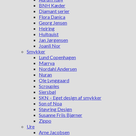
BNH Kæder
Diamant serier
Flora Danica
Georg Jensen
Heiring
Hultquist
Jan Jørgensen
Joanli Nor
Smykker
Lund Copenhagen
Marrya
Nordahl Andersen
Nuran
Ole Lynggaard
Scrouples
Siersbøl
SKN – Eget design af smykker
Son of Noa
Støvring Design
Susanne Friis Bjørner
Zippo
Ure
Arne Jacobsen