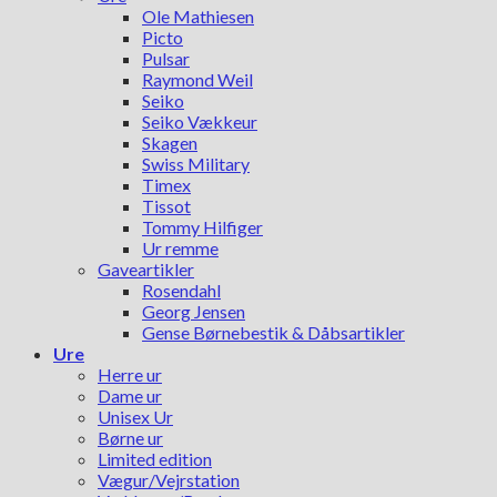
Ole Mathiesen
Picto
Pulsar
Raymond Weil
Seiko
Seiko Vækkeur
Skagen
Swiss Military
Timex
Tissot
Tommy Hilfiger
Ur remme
Gaveartikler
Rosendahl
Georg Jensen
Gense Børnebestik & Dåbsartikler
Ure
Herre ur
Dame ur
Unisex Ur
Børne ur
Limited edition
Vægur/Vejrstation