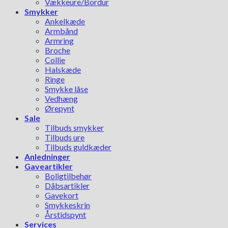
Vækkeure/Bordur
Smykker
Ankelkæde
Armbånd
Armring
Broche
Collie
Halskæde
Ringe
Smykke låse
Vedhæng
Ørepynt
Sale
Tilbuds smykker
Tilbuds ure
Tilbuds guldkæder
Anledninger
Gaveartikler
Boligtilbehør
Dåbsartikler
Gavekort
Smykkeskrin
Årstidspynt
Services