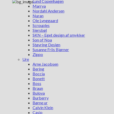
Lund Copenhagen
Marrya
Nordahl Andersen
Nuran
Ole Lynggaard
Scrouples
Siersbøl
SKN – Eget design af smykker
Son of Noa
Støvring Design
Susanne Friis Bjørner
Zippo
Ure
Arne Jacobsen
Bering
Boccia
Bonett
Boss
Braun
Bulova
Burberry
Børne ur
Calvin Klein
Casio