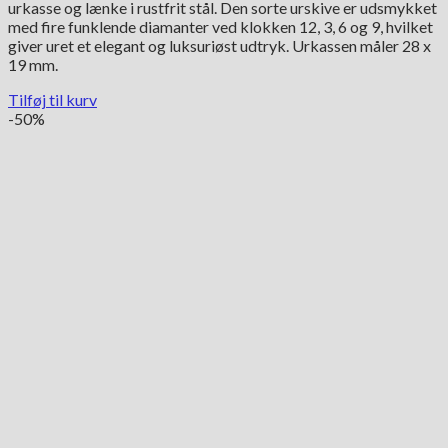
urkasse og lænke i rustfrit stål. Den sorte urskive er udsmykket
var:
er:
med fire funklende diamanter ved klokken 12, 3, 6 og 9, hvilket
7,550.00 kr..
3,775.00 kr..
giver uret et elegant og luksuriøst udtryk. Urkassen måler 28 x
19 mm.
Tilføj til kurv
-50%