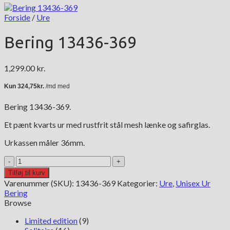
Forside
/
Ure
Bering 13436-369
1,299.00
kr.
Bering 13436-369.
Et pænt kvarts ur med rustfrit stål mesh lænke og safirglas.
Urkassen måler 36mm.
Bering
13436-
Tilføj til kurv
369
Varenummer (SKU):
13436-369
Kategorier:
Ure
,
Unisex Ur
antal
Bering
Browse
Limited edition
(9)