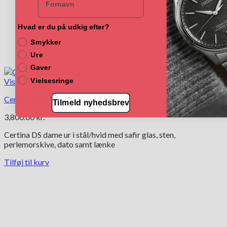
Hvad er du på udkig efter?
Smykker
Ure
Gaver
Vis
Vielsesringe
Certina c0212101111600
Tilmeld nyhedsbrev
3,800.00
kr.
Certina DS dame ur i stål/hvid med safir glas, sten,
perlemorskive, dato samt lænke
Tilføj til kurv