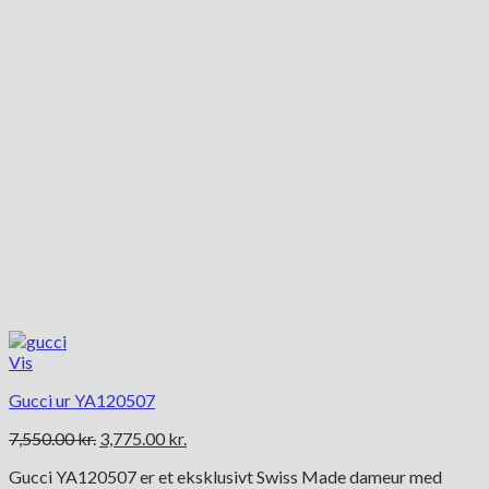
Vis
Gucci ur YA120507
Den
Den
7,550.00
kr.
3,775.00
kr.
oprindelige
aktuelle
Gucci YA120507 er et eksklusivt Swiss Made dameur med
pris
pris