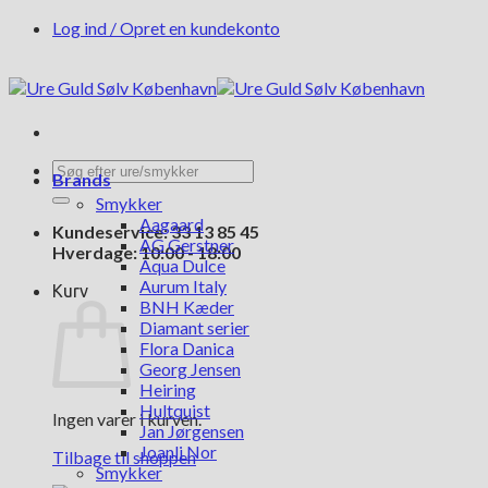
Fortsæt
Log ind / Opret en kundekonto
til
indhold
Søg
Brands
efter:
Smykker
Aagaard
Kundeservice: 33 13 85 45
AG Gerstner
Hverdage: 10:00 - 18:00
Aqua Dulce
Aurum Italy
Kurv
BNH Kæder
Diamant serier
Flora Danica
Georg Jensen
Heiring
Hultquist
Ingen varer i kurven.
Jan Jørgensen
Joanli Nor
Tilbage til shoppen
Smykker