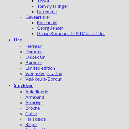
Tissot
Tommy Hilfiger
Ur remme
Gaveartikler
Rosendahl
Georg Jensen
Gense Børnebestik & Dåbsartikler
Ure
Herre ur
Dame ur
Unisex Ur
Børne ur
Limited edition
Vægur/Vejrstation
Vækkeure/Bordur
Smykker
Ankelkæde
Armbånd
Armring
Broche
Collie
Halskæde
Ringe