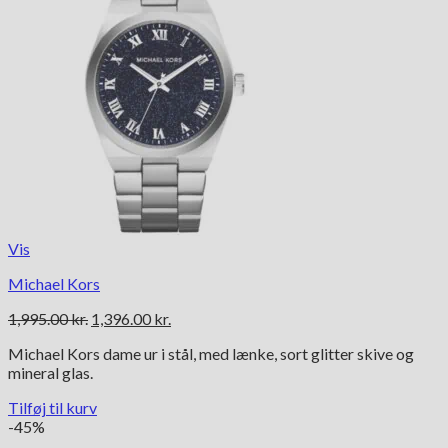
Vis
Michael Kors
Den
Den
1,995.00
kr.
1,396.00
kr.
oprindelige
aktuelle
Michael Kors dame ur i stål, med lænke, sort glitter skive og
pris
pris
mineral glas.
var:
er:
1,995.00 kr..
1,396.00 kr..
Tilføj til kurv
-45%