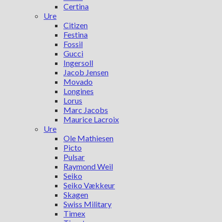
Certina
Ure
Citizen
Festina
Fossil
Gucci
Ingersoll
Jacob Jensen
Movado
Longines
Lorus
Marc Jacobs
Maurice Lacroix
Ure
Ole Mathiesen
Picto
Pulsar
Raymond Weil
Seiko
Seiko Vækkeur
Skagen
Swiss Military
Timex