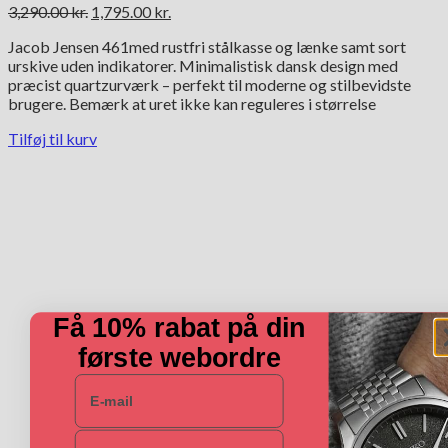
Den
Den
3,290.00
kr.
1,795.00
kr.
oprindelige
aktuelle
Jacob Jensen 461med rustfri stålkasse og lænke samt sort
pris
pris
urskive uden indikatorer. Minimalistisk dansk design med
var:
er:
præcist quartzurværk – perfekt til moderne og stilbevidste
3,290.00 kr..
1,795.00 kr..
brugere. Bemærk at uret ikke kan reguleres i størrelse
Tilføj til kurv
Få 10% rabat på din
første webordre
E-mail
Navn