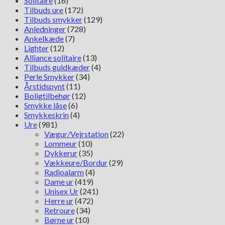
Solitaire
(16)
Tilbuds ure
(172)
Tilbuds smykker
(129)
Anledninger
(728)
Ankelkæde
(7)
Lighter
(12)
Alliance solitaire
(13)
Tilbuds guldkæder
(4)
Perle Smykker
(34)
Årstidspynt
(11)
Boligtilbehør
(12)
Smykke låse
(6)
Smykkeskrin
(4)
Ure
(981)
Vægur/Vejrstation
(22)
Lommeur
(10)
Dykkerur
(35)
Vækkeure/Bordur
(29)
Radioalarm
(4)
Dame ur
(419)
Unisex Ur
(241)
Herre ur
(472)
Retroure
(34)
Børne ur
(10)