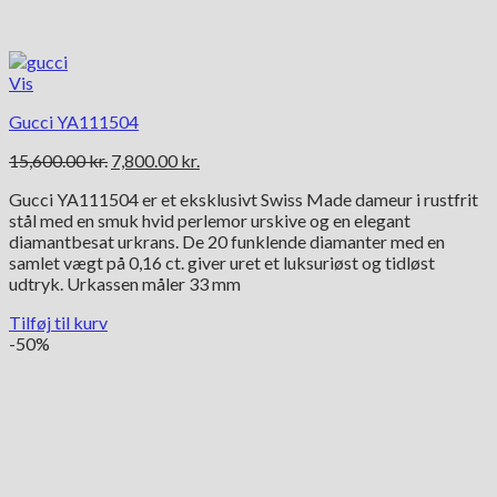
Vis
Gucci YA111504
Den
Den
15,600.00
kr.
7,800.00
kr.
oprindelige
aktuelle
Gucci YA111504 er et eksklusivt Swiss Made dameur i rustfrit
pris
pris
stål med en smuk hvid perlemor urskive og en elegant
var:
er:
diamantbesat urkrans. De 20 funklende diamanter med en
15,600.00 kr..
7,800.00 kr..
samlet vægt på 0,16 ct. giver uret et luksuriøst og tidløst
udtryk. Urkassen måler 33 mm
Tilføj til kurv
-50%