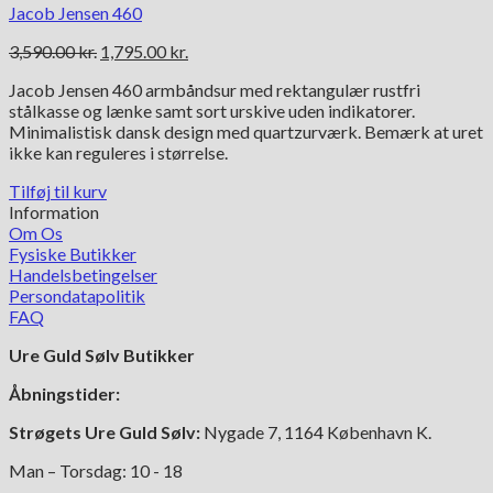
Jacob Jensen 460
Den
Den
3,590.00
kr.
1,795.00
kr.
oprindelige
aktuelle
Jacob Jensen 460 armbåndsur med rektangulær rustfri
pris
pris
stålkasse og lænke samt sort urskive uden indikatorer.
var:
er:
Minimalistisk dansk design med quartzurværk. Bemærk at uret
3,590.00 kr..
1,795.00 kr..
ikke kan reguleres i størrelse.
Tilføj til kurv
Information
Om Os
Fysiske Butikker
Handelsbetingelser
Persondatapolitik
FAQ
Ure Guld Sølv Butikker
Åbningstider:
Strøgets Ure Guld Sølv:
Nygade 7, 1164 København K.
Man – Torsdag: 10 - 18