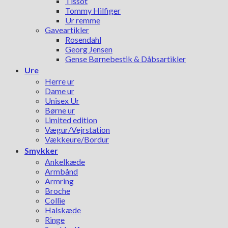
Tissot
Tommy Hilfiger
Ur remme
Gaveartikler
Rosendahl
Georg Jensen
Gense Børnebestik & Dåbsartikler
Ure
Herre ur
Dame ur
Unisex Ur
Børne ur
Limited edition
Vægur/Vejrstation
Vækkeure/Bordur
Smykker
Ankelkæde
Armbånd
Armring
Broche
Collie
Halskæde
Ringe