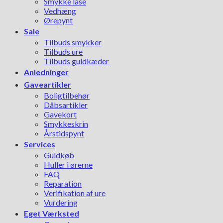
Smykke låse
Vedhæng
Ørepynt
Sale
Tilbuds smykker
Tilbuds ure
Tilbuds guldkæder
Anledninger
Gaveartikler
Boligtilbehør
Dåbsartikler
Gavekort
Smykkeskrin
Årstidspynt
Services
Guldkøb
Huller i ørerne
FAQ
Reparation
Verifikation af ure
Vurdering
Eget Værksted