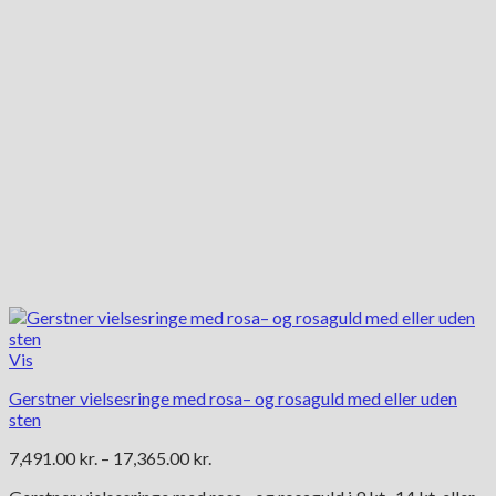
på
varesiden
Vis
Gerstner vielsesringe med rosa– og rosaguld med eller uden
sten
Prisinterval:
7,491.00
kr.
–
17,365.00
kr.
7,491.00 kr.