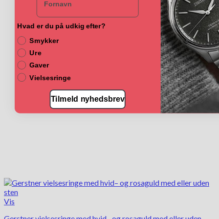
varianter.
Mulighederne
kan
Hvad er du på udkig efter?
vælges
Smykker
på
Ure
varesiden
Gaver
Vielsesringe
Tilmeld nyhedsbrev
Vis
Gerstner vielsesringe med hvid– og rosaguld med eller uden