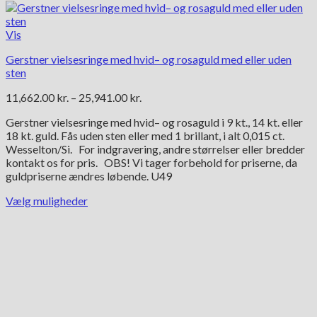
Vis
Gerstner vielsesringe med hvid– og rosaguld med eller uden
sten
Prisinterval:
11,662.00
kr.
–
25,941.00
kr.
11,662.00 kr.
Gerstner vielsesringe med hvid– og rosaguld i 9 kt., 14 kt. eller
til
18 kt. guld. Fås uden sten eller med 1 brillant, i alt 0,015 ct.
25,941.00 kr.
Wesselton/Si. For indgravering, andre størrelser eller bredder
kontakt os for pris. OBS! Vi tager forbehold for priserne, da
guldpriserne ændres løbende. U49
Vælg muligheder
Dette
vare
har
flere
varianter.
Mulighederne
kan
vælges