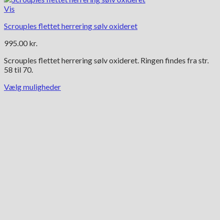
Vis
Scrouples flettet herrering sølv oxideret
995.00
kr.
Scrouples flettet herrering sølv oxideret. Ringen findes fra str.
58 til 70.
Vælg muligheder
Dette
vare
har
flere
varianter.
Mulighederne
kan
vælges
på
varesiden