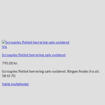
Vis
Scrouples flettet herrering sølv oxideret
795.00
kr.
Scrouples flettet herrering sølv oxideret. Ringen findes fra str.
58 til 70.
Vælg muligheder
Dette
vare
har
flere