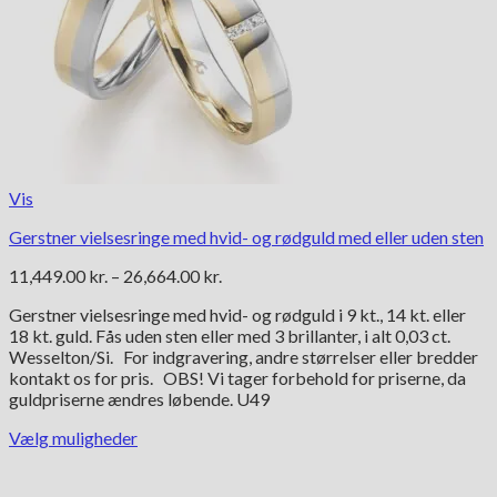
Vis
Gerstner vielsesringe med hvid- og rødguld med eller uden sten
Prisinterval:
11,449.00
kr.
–
26,664.00
kr.
11,449.00 kr.
Gerstner vielsesringe med hvid- og rødguld i 9 kt., 14 kt. eller
til
18 kt. guld. Fås uden sten eller med 3 brillanter, i alt 0,03 ct.
26,664.00 kr.
Wesselton/Si. For indgravering, andre størrelser eller bredder
kontakt os for pris. OBS! Vi tager forbehold for priserne, da
guldpriserne ændres løbende. U49
Vælg muligheder
Dette
vare