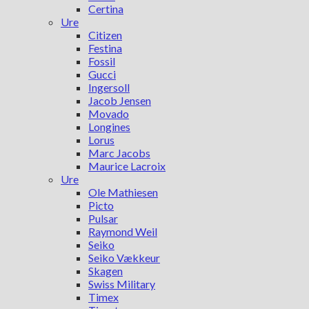
Certina
Ure
Citizen
Festina
Fossil
Gucci
Ingersoll
Jacob Jensen
Movado
Longines
Lorus
Marc Jacobs
Maurice Lacroix
Ure
Ole Mathiesen
Picto
Pulsar
Raymond Weil
Seiko
Seiko Vækkeur
Skagen
Swiss Military
Timex