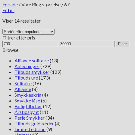
Forside
/
Vare Ring størrelse
/
67
Filter
Sorteret
Viser 14 resultater
efter
popularitet
Filtrer efter pris
Mindste
Højeste
Filter
pris
pris
Browse
Alliance solitaire
(13)
Anledninger
(729)
Tilbuds smykker
(129)
Tilbuds ure
(173)
Solitaire
(16)
Alliance
(8)
Smykkeskrin
(4)
Smykke låse
(6)
Boligtilbehør
(12)
Årstidspynt
(11)
Perle Smykker
(34)
Tilbuds guldkæder
(4)
Limited edition
(9)
Lighter
(12)