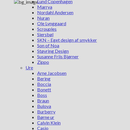
Lund Copenhagen
Marrya
Nordahl Andersen
Nuran
Ole Lynggaard
Scrouples
Siersbøl
SKN – Eget design af smykker
Son of Noa
Støvring Design
Susanne Friis Bjørner
Zippo
Ure
Arne Jacobsen
Bering
Boccia
Bonett
Boss
Braun
Bulova
Burberry
Børne ur
Calvin Klein
Casio