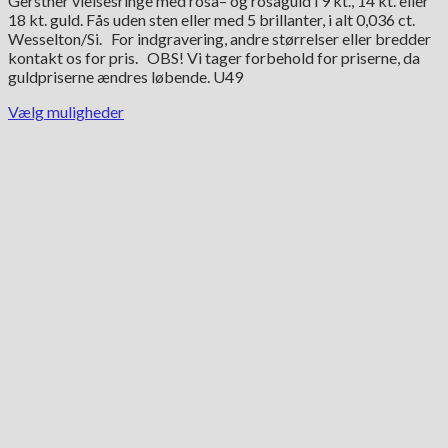
Gerstner vielsesringe med rosa– og rosaguld i 9 kt., 14 kt. eller
til
18 kt. guld. Fås uden sten eller med 5 brillanter, i alt 0,036 ct.
17,365.00 kr.
Wesselton/Si. For indgravering, andre størrelser eller bredder
kontakt os for pris. OBS! Vi tager forbehold for priserne, da
guldpriserne ændres løbende. U49
Vælg muligheder
Dette
vare
har
flere
varianter.
Mulighederne
kan
vælges
på
varesiden