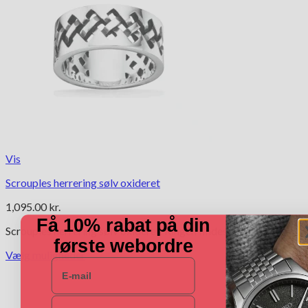
Vis
Scrouples herrering sølv oxideret
1,095.00
kr.
Få 10% rabat på din
Scrouples herrering sølv oxideret. Ringen findes fra str. 58 til 70.
første webordre
Vælg muligheder
E-mail
Dette
vare
har
Navn
flere