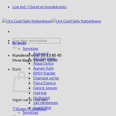
Fortsæt
Log ind / Opret en kundekonto
til
indhold
Søg
Brands
efter:
Smykker
Aagaard
Kundeservice: 33 13 85 45
AG Gerstner
Hverdage: 10:00 - 18:00
Aqua Dulce
Aurum Italy
Kurv
BNH Kæder
Diamant serier
Flora Danica
Georg Jensen
Heiring
Hultquist
Ingen varer i kurven.
Jan Jørgensen
Joanli Nor
Tilbage til shoppen
Smykker