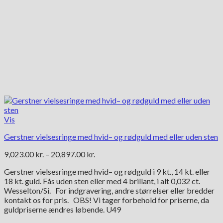
Vis
Gerstner vielsesringe med hvid– og rødguld med eller uden sten
Prisinterval:
9,023.00
kr.
–
20,897.00
kr.
9,023.00 kr.
Gerstner vielsesringe med hvid– og rødguld i 9 kt., 14 kt. eller
til
18 kt. guld. Fås uden sten eller med 4 brillant, i alt 0,032 ct.
20,897.00 kr.
Wesselton/Si. For indgravering, andre størrelser eller bredder
kontakt os for pris. OBS! Vi tager forbehold for priserne, da
guldpriserne ændres løbende. U49