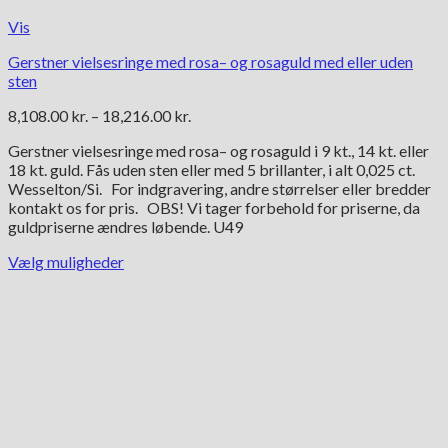
Vis
Gerstner vielsesringe med rosa– og rosaguld med eller uden
sten
Prisinterval:
8,108.00
kr.
–
18,216.00
kr.
8,108.00 kr.
Gerstner vielsesringe med rosa– og rosaguld i 9 kt., 14 kt. eller
til
18 kt. guld. Fås uden sten eller med 5 brillanter, i alt 0,025 ct.
18,216.00 kr.
Wesselton/Si. For indgravering, andre størrelser eller bredder
kontakt os for pris. OBS! Vi tager forbehold for priserne, da
guldpriserne ændres løbende. U49
Vælg muligheder
Dette
vare
har
flere
varianter.
Mulighederne
kan
vælges
på