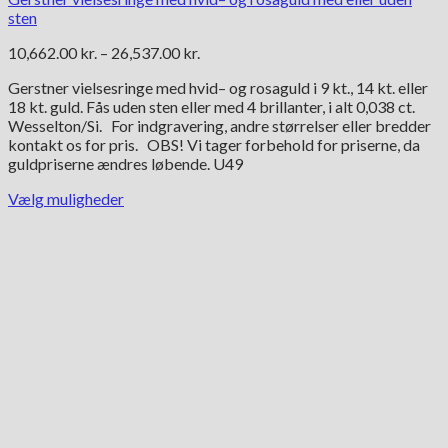
sten
Prisinterval:
10,662.00
kr.
–
26,537.00
kr.
10,662.00 kr.
Gerstner vielsesringe med hvid– og rosaguld i 9 kt., 14 kt. eller
til
18 kt. guld. Fås uden sten eller med 4 brillanter, i alt 0,038 ct.
26,537.00 kr.
Wesselton/Si. For indgravering, andre størrelser eller bredder
kontakt os for pris. OBS! Vi tager forbehold for priserne, da
guldpriserne ændres løbende. U49
Vælg muligheder
Dette
vare
har
flere
varianter.
Mulighederne
kan
vælges
på
varesiden