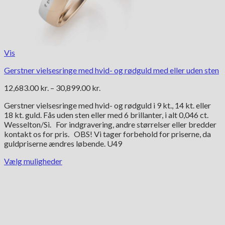
Vis
Gerstner vielsesringe med hvid- og rødguld med eller uden sten
Prisinterval:
12,683.00
kr.
–
30,899.00
kr.
12,683.00 kr.
Gerstner vielsesringe med hvid- og rødguld i 9 kt., 14 kt. eller
til
18 kt. guld. Fås uden sten eller med 6 brillanter, i alt 0,046 ct.
30,899.00 kr.
Wesselton/Si. For indgravering, andre størrelser eller bredder
kontakt os for pris. OBS! Vi tager forbehold for priserne, da
guldpriserne ændres løbende. U49
Vælg muligheder
Dette
vare
har
flere
varianter.
Mulighederne