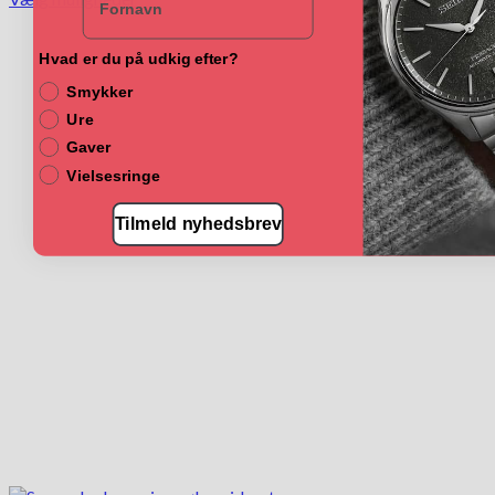
Dette
vare
har
Hvad er du på udkig efter?
flere
Smykker
varianter.
Ure
Mulighederne
kan
Gaver
vælges
Vielsesringe
på
varesiden
Tilmeld nyhedsbrev