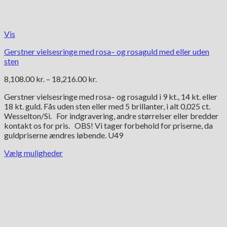
Vis
Gerstner vielsesringe med rosa– og rosaguld med eller uden
sten
Prisinterval:
8,108.00
kr.
–
18,216.00
kr.
8,108.00 kr.
Gerstner vielsesringe med rosa– og rosaguld i 9 kt., 14 kt. eller
til
18 kt. guld. Fås uden sten eller med 5 brillanter, i alt 0,025 ct.
18,216.00 kr.
Wesselton/Si. For indgravering, andre størrelser eller bredder
kontakt os for pris. OBS! Vi tager forbehold for priserne, da
guldpriserne ændres løbende. U49
Vælg muligheder
Dette
vare
har
flere
varianter.
Mulighederne
kan