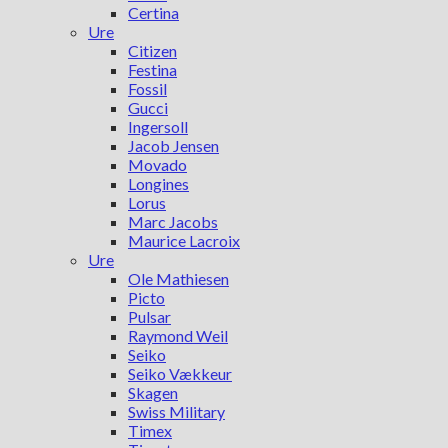
Certina
Ure
Citizen
Festina
Fossil
Gucci
Ingersoll
Jacob Jensen
Movado
Longines
Lorus
Marc Jacobs
Maurice Lacroix
Ure
Ole Mathiesen
Picto
Pulsar
Raymond Weil
Seiko
Seiko Vækkeur
Skagen
Swiss Military
Timex