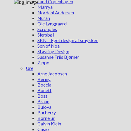
Lund Copenhagen
Marrya
Nordahl Andersen
Nuran
Ole Lynggaard
Scrouples
Siersbøl
SKN – Eget design af smykker
Son of Noa
Støvring Design
Susanne Friis Bjørner
Zippo
Ure
Arne Jacobsen
Bering
Boccia
Bonett
Boss
Braun
Bulova
Burberry
Børne ur
Calvin Klein
Casio