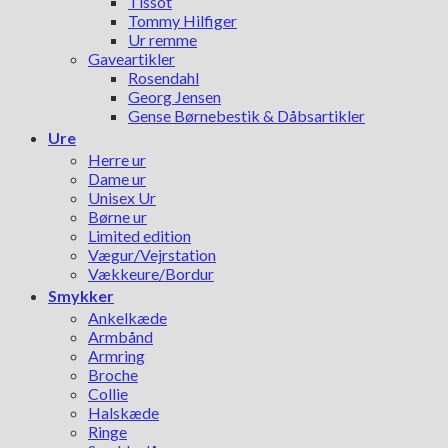
Tissot
Tommy Hilfiger
Ur remme
Gaveartikler
Rosendahl
Georg Jensen
Gense Børnebestik & Dåbsartikler
Ure
Herre ur
Dame ur
Unisex Ur
Børne ur
Limited edition
Vægur/Vejrstation
Vækkeure/Bordur
Smykker
Ankelkæde
Armbånd
Armring
Broche
Collie
Halskæde
Ringe