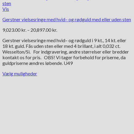
Vis
Gerstner vielsesringe med hvid– og rødguld med eller uden sten
Prisinterval:
9,023.00
kr.
–
20,897.00
kr.
9,023.00 kr.
Gerstner vielsesringe med hvid– og rødguld i 9 kt., 14 kt. eller
til
18 kt. guld. Fås uden sten eller med 4 brillant, i alt 0,032 ct.
20,897.00 kr.
Wesselton/Si. For indgravering, andre størrelser eller bredder
kontakt os for pris. OBS! Vi tager forbehold for priserne, da
guldpriserne ændres løbende. U49
Vælg muligheder
Dette
vare
har
flere
varianter.
Mulighederne
kan
vælges
på
varesiden