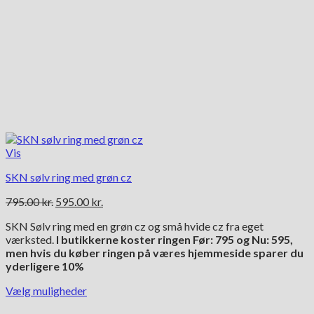
Vis
SKN sølv ring med grøn cz
Den
Den
795.00
kr.
595.00
kr.
oprindelige
aktuelle
SKN Sølv ring med en grøn cz og små hvide cz fra eget
pris
pris
værksted.
I butikkerne koster ringen Før: 795 og Nu: 595,
var:
er:
men hvis du køber ringen på væres hjemmeside sparer du
795.00 kr..
595.00 kr..
yderligere 10%
Vælg muligheder
Dette