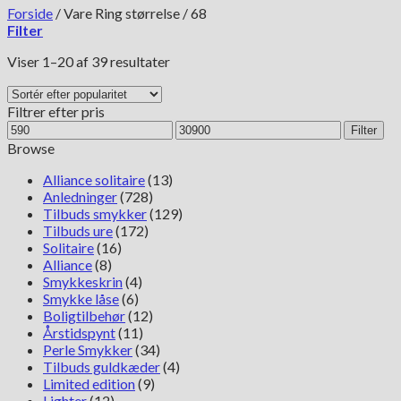
Forside
/
Vare Ring størrelse
/
68
Filter
Sorteret
Viser 1–20 af 39 resultater
efter
popularitet
Filtrer efter pris
Mindste
Højeste
Filter
pris
pris
Browse
Alliance solitaire
(13)
Anledninger
(728)
Tilbuds smykker
(129)
Tilbuds ure
(172)
Solitaire
(16)
Alliance
(8)
Smykkeskrin
(4)
Smykke låse
(6)
Boligtilbehør
(12)
Årstidspynt
(11)
Perle Smykker
(34)
Tilbuds guldkæder
(4)
Limited edition
(9)
Lighter
(12)