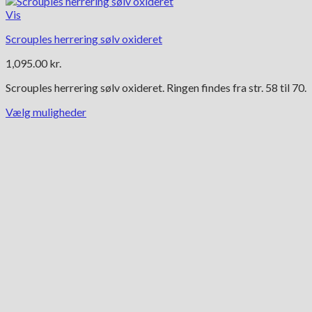
Vis
Scrouples herrering sølv oxideret
1,095.00
kr.
Scrouples herrering sølv oxideret. Ringen findes fra str. 58 til 70.
Vælg muligheder
Dette
vare
har
flere
varianter.
Mulighederne
kan
vælges
på
varesiden