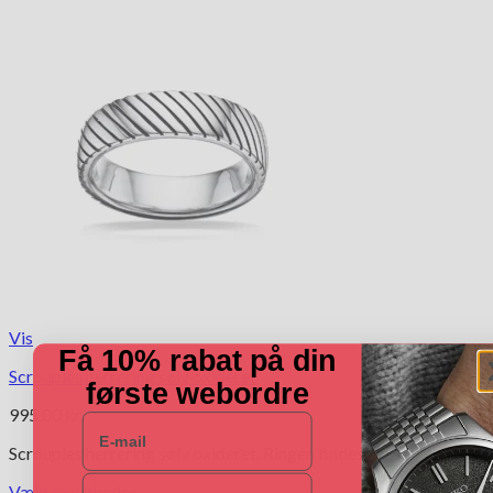
Vis
Få 10% rabat på din
Scrouples herrering sølv oxideret
første webordre
995.00
kr.
E-mail
Scrouples herrering sølv oxideret. Ringen findes fra str. 58 til 70.
Navn
Vælg muligheder