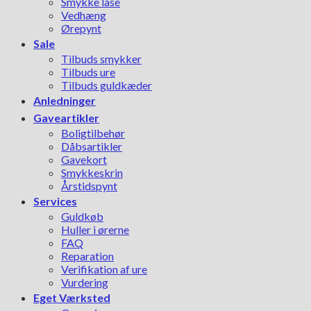
Smykke låse
Vedhæng
Ørepynt
Sale
Tilbuds smykker
Tilbuds ure
Tilbuds guldkæder
Anledninger
Gaveartikler
Boligtilbehør
Dåbsartikler
Gavekort
Smykkeskrin
Årstidspynt
Services
Guldkøb
Huller i ørerne
FAQ
Reparation
Verifikation af ure
Vurdering
Eget Værksted