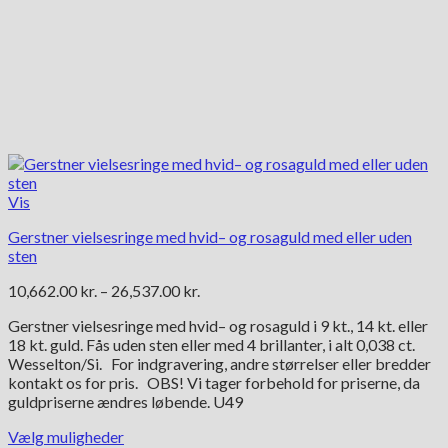
Vis
Gerstner vielsesringe med hvid– og rosaguld med eller uden
sten
Prisinterval:
10,662.00
kr.
–
26,537.00
kr.
10,662.00 kr.
Gerstner vielsesringe med hvid– og rosaguld i 9 kt., 14 kt. eller
til
18 kt. guld. Fås uden sten eller med 4 brillanter, i alt 0,038 ct.
26,537.00 kr.
Wesselton/Si. For indgravering, andre størrelser eller bredder
kontakt os for pris. OBS! Vi tager forbehold for priserne, da
guldpriserne ændres løbende. U49
Vælg muligheder