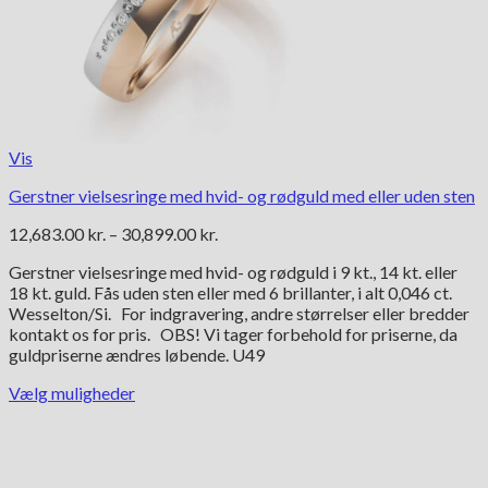
Vis
Gerstner vielsesringe med hvid- og rødguld med eller uden sten
Prisinterval:
12,683.00
kr.
–
30,899.00
kr.
12,683.00 kr.
Gerstner vielsesringe med hvid- og rødguld i 9 kt., 14 kt. eller
til
18 kt. guld. Fås uden sten eller med 6 brillanter, i alt 0,046 ct.
30,899.00 kr.
Wesselton/Si. For indgravering, andre størrelser eller bredder
kontakt os for pris. OBS! Vi tager forbehold for priserne, da
guldpriserne ændres løbende. U49
Vælg muligheder
Dette
vare
har
flere