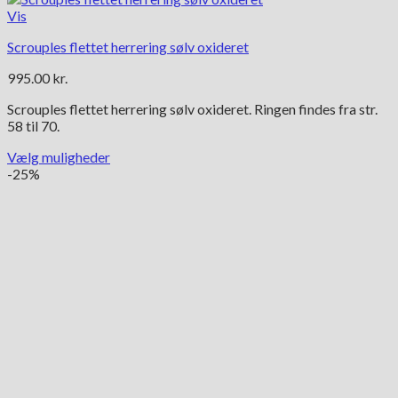
Vis
Scrouples flettet herrering sølv oxideret
995.00
kr.
Scrouples flettet herrering sølv oxideret. Ringen findes fra str.
58 til 70.
Vælg muligheder
Dette
-25%
vare
har
flere
varianter.
Mulighederne
kan
vælges
på
varesiden