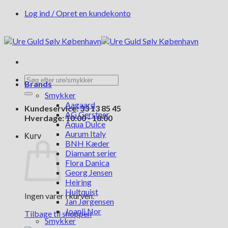
Fortsæt
Log ind / Opret en kundekonto
til
indhold
Søg
Brands
efter:
Smykker
Aagaard
Kundeservice: 33 13 85 45
AG Gerstner
Hverdage: 10:00 - 18:00
Aqua Dulce
Aurum Italy
Kurv
BNH Kæder
Diamant serier
Flora Danica
Georg Jensen
Heiring
Hultquist
Ingen varer i kurven.
Jan Jørgensen
Joanli Nor
Tilbage til shoppen
Smykker