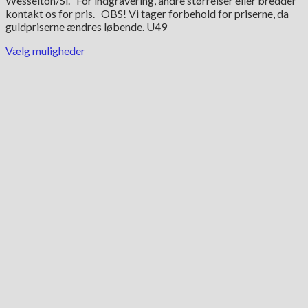
Wesselton/Si. For indgravering, andre størrelser eller bredder
kontakt os for pris. OBS! Vi tager forbehold for priserne, da
guldpriserne ændres løbende. U49
Vælg muligheder
Dette
vare
har
flere
varianter.
Mulighederne
kan
vælges
på
varesiden