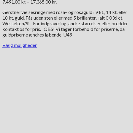
Prisinterval:
7,491.00
kr.
–
17,365.00
kr.
7,491.00 kr.
Gerstner vielsesringe med rosa– og rosaguld i 9 kt., 14 kt. eller
til
18 kt. guld. Fås uden sten eller med 5 brillanter, i alt 0,036 ct.
17,365.00 kr.
Wesselton/Si. For indgravering, andre størrelser eller bredder
kontakt os for pris. OBS! Vi tager forbehold for priserne, da
guldpriserne ændres løbende. U49
Vælg muligheder
Dette
vare
har
flere
varianter.
Mulighederne
kan
vælges
på
varesiden