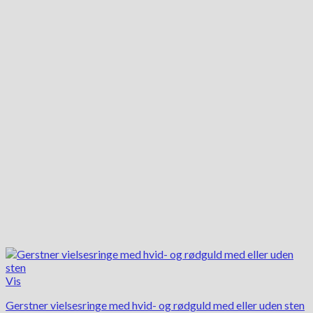
varianter.
Mulighederne
kan
vælges
på
varesiden
Vis
Gerstner vielsesringe med hvid- og rødguld med eller uden sten