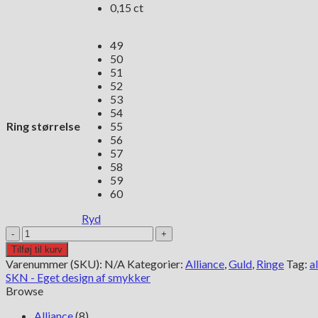
0,15 ct
49
50
51
52
53
54
Ring størrelse
55
56
57
58
59
60
Ryd
SKN
14
Tilføj til kurv
kt
Varenummer (SKU):
N/A
Kategorier:
Alliance
,
Guld
,
Ringe
Tag:
a
rødguld
SKN - Eget design af smykker
alliance
Browse
ring
3
Alliance
(8)