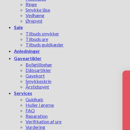
Ringe
Smykke låse
Vedhæng
Ørepynt
Sale
Tilbuds smykker
Tilbuds ure
Tilbuds guldkæder
Anledninger
Gaveartikler
Boligtilbehør
Dåbsartikler
Gavekort
Smykkeskrin
Årstidspynt
Services
Guldkøb
Huller i ørerne
FAQ
Reparation
Verifikation af ure
Vurdering