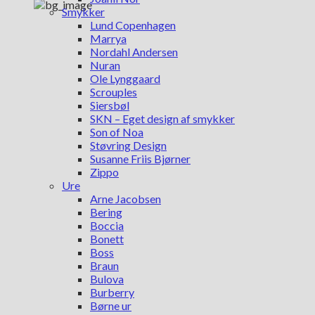
Smykker
Lund Copenhagen
Marrya
Nordahl Andersen
Nuran
Ole Lynggaard
Scrouples
Siersbøl
SKN – Eget design af smykker
Son of Noa
Støvring Design
Susanne Friis Bjørner
Zippo
Ure
Arne Jacobsen
Bering
Boccia
Bonett
Boss
Braun
Bulova
Burberry
Børne ur