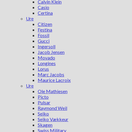
Calvin Klein
Casio
Certina
Ure
Citizen
Festina
Fossil
Gucci
Ingersoll
Jacob Jensen
Movado
Longines
Lorus
Marc Jacobs
Maurice Lacroix
Ure
Ole Mathiesen
Picto
Pulsar
Raymond Weil
Seiko
Seiko Vækkeur
Skagen
Swiss Military