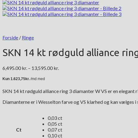
Forside
/
Ringe
SKN 14 kt rødguld alliance rin
Prisinterval:
6,495.00
kr.
–
13,595.00
kr.
6,495.00 kr.
til
13,595.00 kr.
SKN 14 kt rødguld alliance ring 3 diamanter W VS er en elegant 
Diamanterne er i Wesselton farve og VS klarhed og kan vælges i stør
0,03 ct
0,05 ct
Ct
0,07 ct
0,10 ct