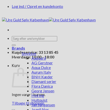
Fortsæt
Log ind / Opret en kundekonto
til
indhold
Søg
efter:
Brands
Kundeservice: 33 13 85 45
Smykker
Hverdage: 10:00 - 18:00
Aagaard
AG Gerstner
Kurv
Aqua Dulce
Aurum Italy
BNH Kæder
Diamant serier
Flora Danica
Georg Jensen
Ingen varer i kurven.
Heiring
Hultquist
Tilbage til shoppen
Jan Jørgensen
Joanli Nor