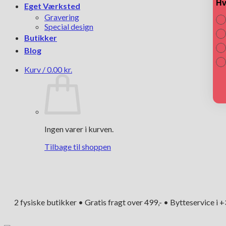
Hv
Eget Værksted
Gravering
Special design
Butikker
Blog
Kurv /
0.00
kr.
Ingen varer i kurven.
Tilbage til shoppen
2 fysiske butikker • Gratis fragt over 499,- • Bytteservice i 