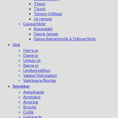
Timex
Tissot
Tommy Hilfiger
Ur remme
Gaveartikler
Rosendahl
Georg Jensen
Gense Børnebestik & Dåbsartikler
Ure
Herre ur
Dame ur
Unisex Ur
Børne ur
Limited edition
Vægur/Vejrstation
Vækkeure/Bordur
Smykker
Ankelkæde
Armbånd
Armring
Broche
Collie
Halskæde