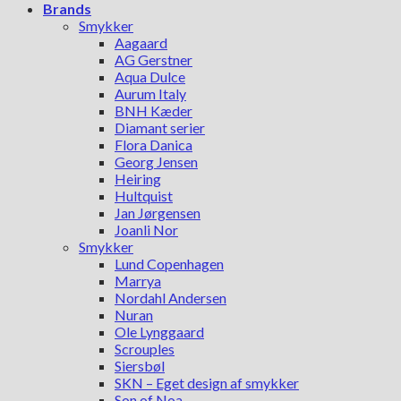
Brands
Smykker
Aagaard
AG Gerstner
Aqua Dulce
Aurum Italy
BNH Kæder
Diamant serier
Flora Danica
Georg Jensen
Heiring
Hultquist
Jan Jørgensen
Joanli Nor
Smykker
Lund Copenhagen
Marrya
Nordahl Andersen
Nuran
Ole Lynggaard
Scrouples
Siersbøl
SKN – Eget design af smykker
Son of Noa