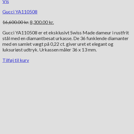
Vis
Gucci YA110508
Den
Den
16,600.00
kr.
8,300.00
kr.
oprindelige
aktuelle
Gucci YA110508 er et eksklusivt Swiss Made dameur i rustfrit
pris
pris
stål med en diamantbesat urkasse. De 36 funklende diamanter
var:
er:
med en samlet vægt på 0,22 ct. giver uret et elegant og
16,600.00 kr..
8,300.00 kr..
luksuriøst udtryk. Urkassen måler 36 x 13 mm.
Tilføj til kurv