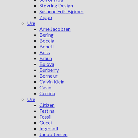
Støvring Design
Susanne Friis Bjørner
Zippo
Ure
Arne Jacobsen
Bering
Boccia
Bonett
Boss
Braun
Bulova
Burberry
Børne ur
Calvin Klein
Casio
Certina
Ure
Citizen
Festina
Fossil
Gucci
Ingersoll
Jacob Jensen