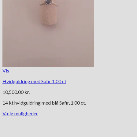
Vis
Hvidguldring med Safir 1.00 ct
10,500.00
kr.
14 kt hvidguldring med blå Safir, 1.00 ct.
Vælg muligheder
Dette
vare
har
flere