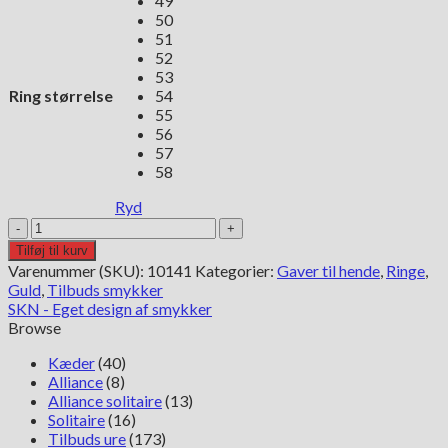
49
50
51
52
53
Ring størrelse
54
55
56
57
58
Ryd
Guldring
med
Tilføj til kurv
amatyst,
Varenummer (SKU):
10141
Kategorier:
Gaver til hende
,
Ringe
,
granat
Guld
,
Tilbuds smykker
og
SKN - Eget design af smykker
månesten
Browse
antal
Kæder
(40)
Alliance
(8)
Alliance solitaire
(13)
Solitaire
(16)
Tilbuds ure
(173)