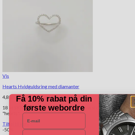
Vis
Hearts Hvidguldsring med diamanter
4,850.00
kr.
Få 10% rabat på din
første webordre
18 kt SKN hvidgulds hjerte ring med 0,16 w.si diamanter
"hearts".
E-mail
Tilføj til kurv
-50%
Navn