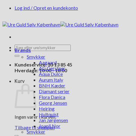
Fortsæt
Log ind / Opret en kundekonto
til
indhold
Søg
Brands
efter:
Smykker
Aagaard
Kundeservice: 33 13 85 45
AG Gerstner
Hverdage: 10:00 - 18:00
Aqua Dulce
Aurum Italy
Kurv
BNH Kæder
Diamant serier
Flora Danica
Georg Jensen
Heiring
Hultquist
Ingen varer i kurven.
Jan Jørgensen
Joanli Nor
Tilbage til shoppen
Smykker