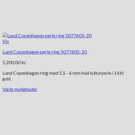
Vis
Lund Copenhagen perle ring 5077605-20
5,200.00
kr.
Lund Copenhagen ring med 5,5 - 6 mm
hvid kulturperle
i 14 kt
guld.
Vælg muligheder
Dette
vare
har
flere
varianter.
Mulighederne
kan
vælges