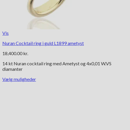
Vis
Nuran Cocktail ring i guld L1899 ametyst
18,400.00
kr.
14 kt Nuran cocktail ring med Ametyst og 4x0,01 W.VS
diamanter
Vælg muligheder
Dette
vare
har
flere
varianter.
Mulighederne
kan
vælges
på