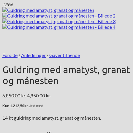
-29%
Forside
/
Anledninger
/
Gaver til hende
Guldring med amatyst, granat
og månesten
Den
Den
6,850.00
kr.
4,850.00
kr.
oprindelige
aktuelle
pris
pris
var:
er:
14 kt guldring med amatyst, granat og månesten.
6,850.00 kr..
4,850.00 kr..