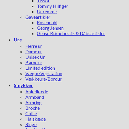
Tissot
Tommy Hilfiger
Ur remme
Gaveartikler
Rosendahl
Georg Jensen
Gense Børnebestik & Dåbsartikler
Ure
Herre ur
Dame ur
Unisex Ur
Børne ur
Limited edition
Vægur/Vejrstation
Vækkeure/Bordur
Smykker
Ankelkæde
Armbånd
Armring
Broche
Collie
Halskæde
Ringe