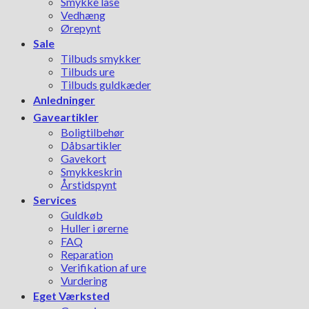
Smykke låse
Vedhæng
Ørepynt
Sale
Tilbuds smykker
Tilbuds ure
Tilbuds guldkæder
Anledninger
Gaveartikler
Boligtilbehør
Dåbsartikler
Gavekort
Smykkeskrin
Årstidspynt
Services
Guldkøb
Huller i ørerne
FAQ
Reparation
Verifikation af ure
Vurdering
Eget Værksted