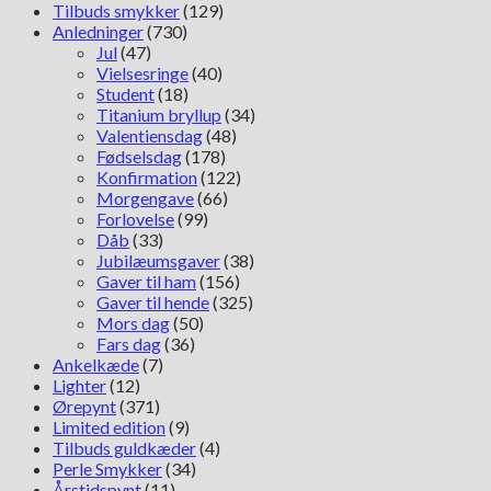
Tilbuds smykker
(129)
Anledninger
(730)
Jul
(47)
Vielsesringe
(40)
Student
(18)
Titanium bryllup
(34)
Valentiensdag
(48)
Fødselsdag
(178)
Konfirmation
(122)
Morgengave
(66)
Forlovelse
(99)
Dåb
(33)
Jubilæumsgaver
(38)
Gaver til ham
(156)
Gaver til hende
(325)
Mors dag
(50)
Fars dag
(36)
Ankelkæde
(7)
Lighter
(12)
Ørepynt
(371)
Limited edition
(9)
Tilbuds guldkæder
(4)
Perle Smykker
(34)
Årstidspynt
(11)