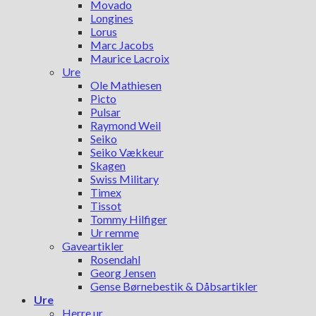
Movado
Longines
Lorus
Marc Jacobs
Maurice Lacroix
Ure
Ole Mathiesen
Picto
Pulsar
Raymond Weil
Seiko
Seiko Vækkeur
Skagen
Swiss Military
Timex
Tissot
Tommy Hilfiger
Ur remme
Gaveartikler
Rosendahl
Georg Jensen
Gense Børnebestik & Dåbsartikler
Ure
Herre ur