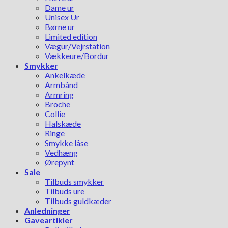
Dame ur
Unisex Ur
Børne ur
Limited edition
Vægur/Vejrstation
Vækkeure/Bordur
Smykker
Ankelkæde
Armbånd
Armring
Broche
Collie
Halskæde
Ringe
Smykke låse
Vedhæng
Ørepynt
Sale
Tilbuds smykker
Tilbuds ure
Tilbuds guldkæder
Anledninger
Gaveartikler