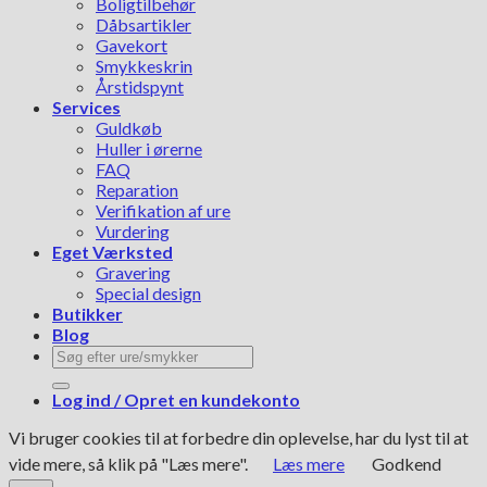
Boligtilbehør
Dåbsartikler
Gavekort
Smykkeskrin
Årstidspynt
Services
Guldkøb
Huller i ørerne
FAQ
Reparation
Verifikation af ure
Vurdering
Eget Værksted
Gravering
Special design
Butikker
Blog
Søg
efter:
Log ind / Opret en kundekonto
Vi bruger cookies til at forbedre din oplevelse, har du lyst til at
vide mere, så klik på "Læs mere".
Læs mere
Godkend