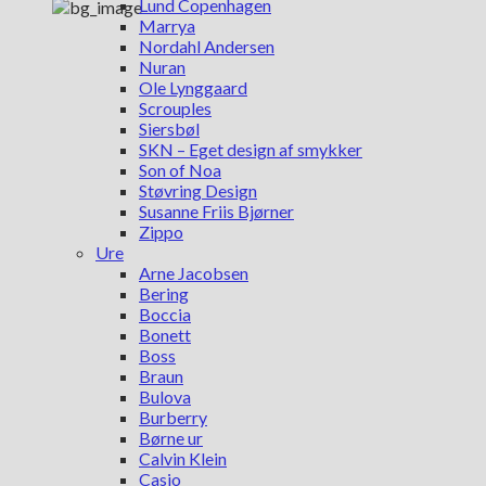
Lund Copenhagen
Marrya
Nordahl Andersen
Nuran
Ole Lynggaard
Scrouples
Siersbøl
SKN – Eget design af smykker
Son of Noa
Støvring Design
Susanne Friis Bjørner
Zippo
Ure
Arne Jacobsen
Bering
Boccia
Bonett
Boss
Braun
Bulova
Burberry
Børne ur
Calvin Klein
Casio