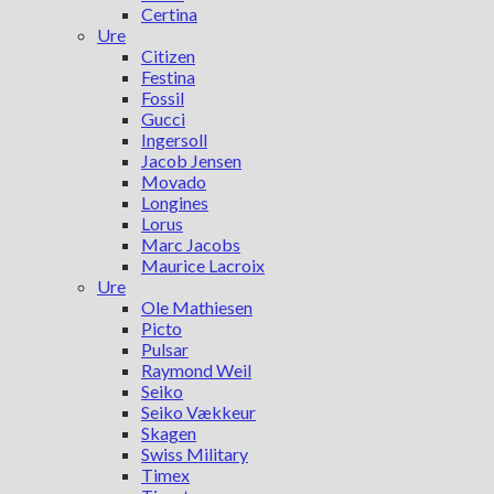
Certina
Ure
Citizen
Festina
Fossil
Gucci
Ingersoll
Jacob Jensen
Movado
Longines
Lorus
Marc Jacobs
Maurice Lacroix
Ure
Ole Mathiesen
Picto
Pulsar
Raymond Weil
Seiko
Seiko Vækkeur
Skagen
Swiss Military
Timex