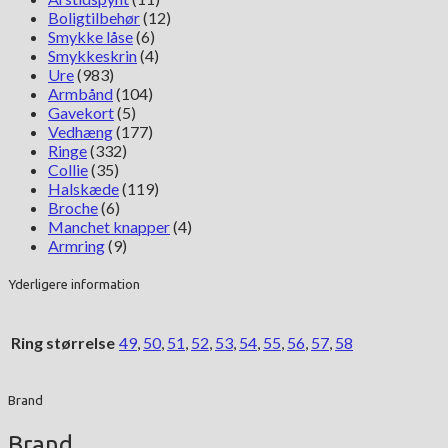
Boligtilbehør
(12)
Smykke låse
(6)
Smykkeskrin
(4)
Ure
(983)
Armbånd
(104)
Gavekort
(5)
Vedhæng
(177)
Ringe
(332)
Collie
(35)
Halskæde
(119)
Broche
(6)
Manchet knapper
(4)
Armring
(9)
Yderligere information
Ring størrelse
49
,
50
,
51
,
52
,
53
,
54
,
55
,
56
,
57
,
58
Brand
Brand