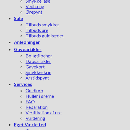
Smykke låse
Vedhæng
Ørepynt
Sale
Tilbuds smykker
Tilbuds ure
Tilbuds guldkæder
Anledninger
Gaveartikler
Boligtilbehør
Dåbsartikler
Gavekort
Smykkeskrin
Årstidspynt
Services
Guldkøb
Huller i ørerne
FAQ
Reparation
Verifikation af ure
Vurdering
Eget Værksted