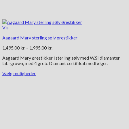
Vis
Aagaard Mary sterling sølv ørestikker
Prisinterval:
1,495.00
kr.
–
1,995.00
kr.
1,495.00 kr.
Aagaard Mary ørestikker i sterling sølv med W.SI diamanter
til
lab-grown, med 4 greb. Diamant certifikat medfølger.
1,995.00 kr.
Vælg muligheder
Dette
vare
har
flere
varianter.
Mulighederne
kan
vælges
på
varesiden