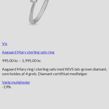
Vis
Aagaard Mary sterling sølv ring
Prisinterval:
995.00
kr.
–
1,995.00
kr.
995.00 kr.
Aagaard Mary ring i sterling sølv med W.VS lab-grown diamant,
til
som holdes af 4 greb. Diamant certifikat medfølger.
1,995.00 kr.
Vælg muligheder
Dette
-19%
vare
har
flere
varianter.