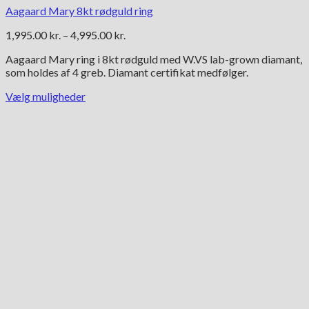
Aagaard Mary 8kt rødguld ring
Prisinterval:
1,995.00
kr.
–
4,995.00
kr.
1,995.00 kr.
Aagaard Mary ring i 8kt rødguld med W.VS lab-grown diamant,
til
som holdes af 4 greb. Diamant certifikat medfølger.
4,995.00 kr.
Vælg muligheder
Dette
vare
har
flere
varianter.
Mulighederne
kan
vælges
på
varesiden