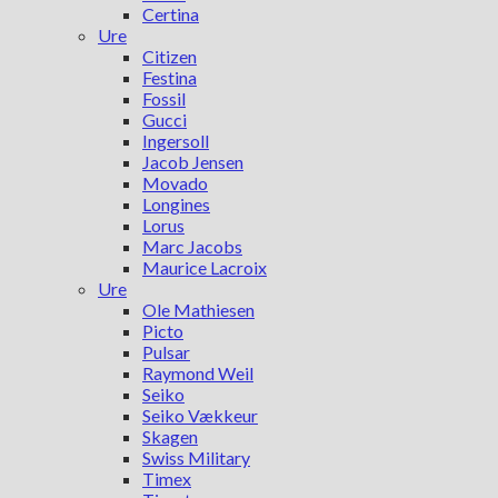
Certina
Ure
Citizen
Festina
Fossil
Gucci
Ingersoll
Jacob Jensen
Movado
Longines
Lorus
Marc Jacobs
Maurice Lacroix
Ure
Ole Mathiesen
Picto
Pulsar
Raymond Weil
Seiko
Seiko Vækkeur
Skagen
Swiss Military
Timex