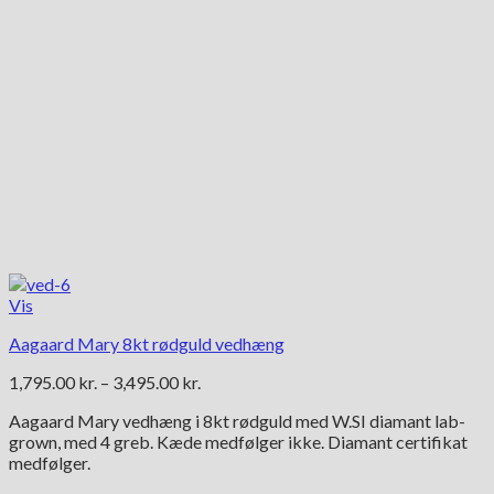
Vis
Aagaard Mary 8kt rødguld vedhæng
Prisinterval:
1,795.00
kr.
–
3,495.00
kr.
1,795.00 kr.
Aagaard Mary vedhæng i 8kt rødguld med W.SI diamant lab-
til
grown, med 4 greb. Kæde medfølger ikke. Diamant certifikat
3,495.00 kr.
medfølger.