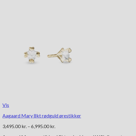
Vis
Aagaard Mary 8kt rødguld ørestikker
Prisinterval:
3,495.00
kr.
–
6,995.00
kr.
3,495.00 kr.