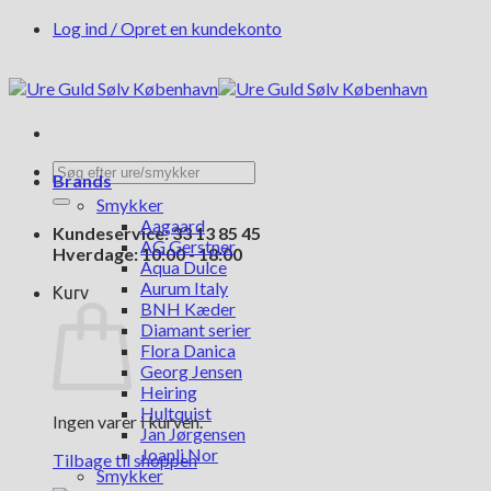
Fortsæt
Log ind / Opret en kundekonto
til
indhold
Søg
Brands
efter:
Smykker
Aagaard
Kundeservice: 33 13 85 45
AG Gerstner
Hverdage: 10:00 - 18:00
Aqua Dulce
Aurum Italy
Kurv
BNH Kæder
Diamant serier
Flora Danica
Georg Jensen
Heiring
Hultquist
Ingen varer i kurven.
Jan Jørgensen
Joanli Nor
Tilbage til shoppen
Smykker