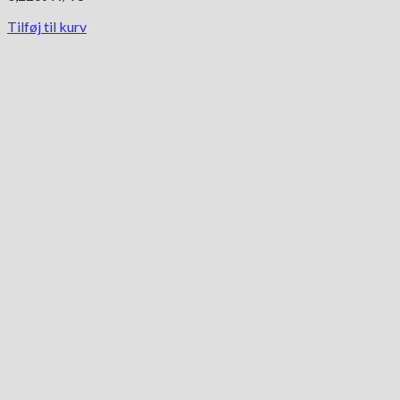
10,900.00 kr..
8,850.00 kr..
Tilføj til kurv