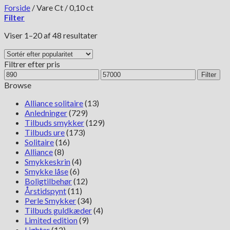
Forside
/
Vare Ct
/
0,10 ct
Filter
Sorteret
Viser 1–20 af 48 resultater
efter
popularitet
Filtrer efter pris
Mindste
Højeste
Filter
pris
pris
Browse
Alliance solitaire
(13)
Anledninger
(729)
Tilbuds smykker
(129)
Tilbuds ure
(173)
Solitaire
(16)
Alliance
(8)
Smykkeskrin
(4)
Smykke låse
(6)
Boligtilbehør
(12)
Årstidspynt
(11)
Perle Smykker
(34)
Tilbuds guldkæder
(4)
Limited edition
(9)
Lighter
(12)