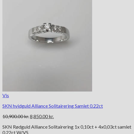
Vis
SKN hvidguld Alliance Solitairering Samlet 0.22ct
Den
Den
10,900.00
kr.
8,850.00
kr.
oprindelige
aktuelle
SKN Rødguld Alliance Solitairering 1x 0,10ct + 4x0,03ct samlet
pris
pris
0,22ct W/VS
var:
er: