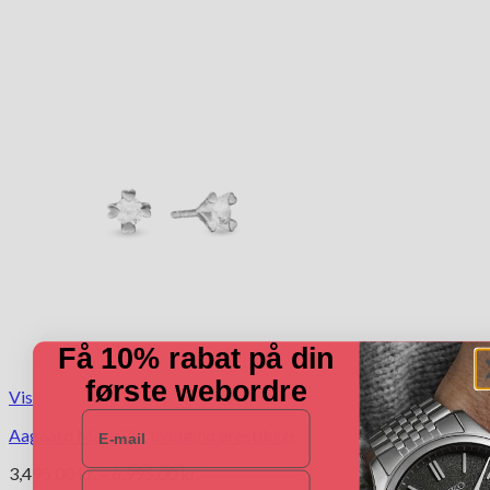
Få 10% rabat på din
første webordre
Vis
E-mail
Aagaard Mary 8kt hvidguld ørestikker
Prisinterval:
3,495.00
kr.
–
6,995.00
kr.
Navn