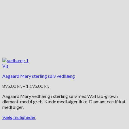
Vis
Aagaard Mary sterling sølv vedhæng
Prisinterval:
895.00
kr.
–
1,195.00
kr.
895.00 kr.
Aagaard Mary vedhæng i sterling sølv med W.SI lab-grown
til
diamant, med 4 greb. Kæde medfølger ikke. Diamant certifikat
1,195.00 kr.
medfølger.
Vælg muligheder
Dette
vare