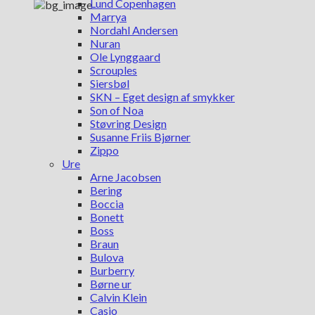
Lund Copenhagen
Marrya
Nordahl Andersen
Nuran
Ole Lynggaard
Scrouples
Siersbøl
SKN – Eget design af smykker
Son of Noa
Støvring Design
Susanne Friis Bjørner
Zippo
Ure
Arne Jacobsen
Bering
Boccia
Bonett
Boss
Braun
Bulova
Burberry
Børne ur
Calvin Klein
Casio