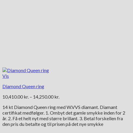
Vis
Diamond Queen ring
Prisinterval:
10,410.00
kr.
–
14,250.00
kr.
10,410.00 kr.
14 kt Diamond Queen ring med W.VVS diamant. Diamant
til
certifikat medfølger. 1. Ombyt det gamle smykke inden for 2
14,250.00 kr.
år. 2. Få et helt nyt med større brillant. 3. Betal forskellen fra
den pris du betalte og til prisen på det nye smykke