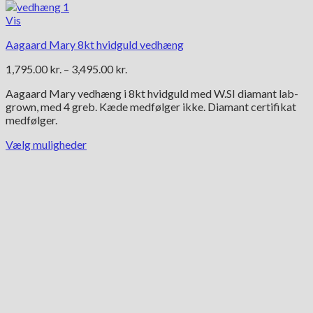
Vis
Aagaard Mary 8kt hvidguld vedhæng
Prisinterval:
1,795.00
kr.
–
3,495.00
kr.
1,795.00 kr.
Aagaard Mary vedhæng i 8kt hvidguld med W.SI diamant lab-
til
grown, med 4 greb. Kæde medfølger ikke. Diamant certifikat
3,495.00 kr.
medfølger.
Vælg muligheder
Dette
vare
har
flere
varianter.
Mulighederne
kan
vælges
på
varesiden