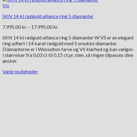
Vis
SKN 14 kt rødguld alliance ring 5 diamanter
Prisinterval:
7,995.00
kr.
–
17,995.00
kr.
7,995.00 kr.
SKN 14 kt rødguld alliance ring 5 diamanter W VS er en elegant
til
ring udført i 14 karat rødguld med 5 smukke diamanter.
17,995.00 kr.
Diamanterne er i Wesselton farve og VS klarhed og kan vælges
i størrelser fra 0,03 ct til 0,15 ct pr. sten, så ringen tilpasses dine
ønsker.
Vælg muligheder
Dette
vare
har
flere
varianter.
Mulighederne
kan
vælges
på
varesiden