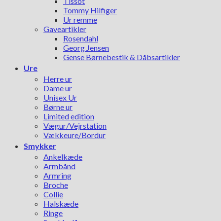
Tissot
Tommy Hilfiger
Ur remme
Gaveartikler
Rosendahl
Georg Jensen
Gense Børnebestik & Dåbsartikler
Ure
Herre ur
Dame ur
Unisex Ur
Børne ur
Limited edition
Vægur/Vejrstation
Vækkeure/Bordur
Smykker
Ankelkæde
Armbånd
Armring
Broche
Collie
Halskæde
Ringe