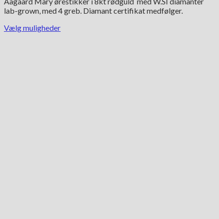
Aagaard Mary ørestikker i 8kt rødguld med W.SI diamanter
til
lab-grown, med 4 greb. Diamant certifikat medfølger.
6,995.00 kr.
Vælg muligheder
Dette
vare
har
flere
varianter.
Mulighederne
kan
vælges
på
varesiden