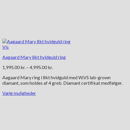
Vis
Aagaard Mary 8kt hvidguld ring
Prisinterval:
1,995.00
kr.
–
4,995.00
kr.
1,995.00 kr.
Aagaard Mary ring i 8kt hvidguld med W.VS lab-grown
til
diamant, som holdes af 4 greb. Diamant certifikat medfølger.
4,995.00 kr.
Vælg muligheder
Dette
vare
har
flere
varianter.
Mulighederne