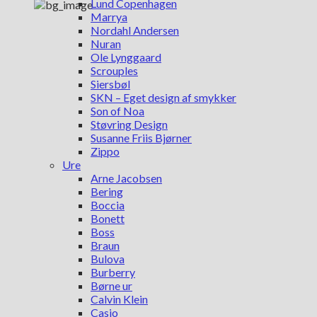
Lund Copenhagen
Marrya
Nordahl Andersen
Nuran
Ole Lynggaard
Scrouples
Siersbøl
SKN – Eget design af smykker
Son of Noa
Støvring Design
Susanne Friis Bjørner
Zippo
Ure
Arne Jacobsen
Bering
Boccia
Bonett
Boss
Braun
Bulova
Burberry
Børne ur
Calvin Klein
Casio