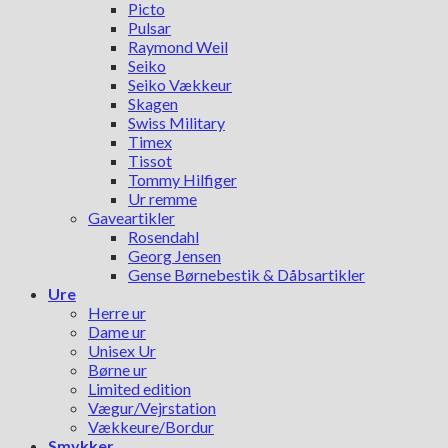
Picto
Pulsar
Raymond Weil
Seiko
Seiko Vækkeur
Skagen
Swiss Military
Timex
Tissot
Tommy Hilfiger
Ur remme
Gaveartikler
Rosendahl
Georg Jensen
Gense Børnebestik & Dåbsartikler
Ure
Herre ur
Dame ur
Unisex Ur
Børne ur
Limited edition
Vægur/Vejrstation
Vækkeure/Bordur
Smykker