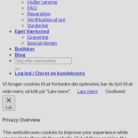
Huller i ørerne
FAQ
Reparation
Verifikation af ure
Vurdering
Eget Værksted
Gravering
Special design
Butikker
Blog
Søg
efter:
Log ind / Opret en kundekonto
Vi bruger cookies til at forbedre din oplevelse, har du lyst til at
vide mere, så klik på "Læs mere".
Læs mere
Godkend
Luk
Privacy Overview
This website uses cookies to improve your experience while
you navigate through the website. Out of these cookies, the