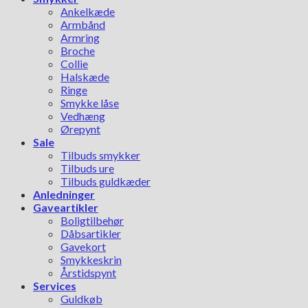
Ankelkæde
Armbånd
Armring
Broche
Collie
Halskæde
Ringe
Smykke låse
Vedhæng
Ørepynt
Sale
Tilbuds smykker
Tilbuds ure
Tilbuds guldkæder
Anledninger
Gaveartikler
Boligtilbehør
Dåbsartikler
Gavekort
Smykkeskrin
Årstidspynt
Services
Guldkøb