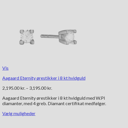
Vis
Aagaard Eternity ørestikker i 8 kt hvidguld
Prisinterval:
2,195.00
kr.
–
3,195.00
kr.
2,195.00 kr.
Aagaard Eternity ørestikker i 8 kt hvidguld med W.PI
til
diamanter, med 4 greb. Diamant certifikat medfølger.
3,195.00 kr.
Vælg muligheder
Dette
vare