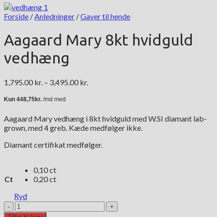
Forside
/
Anledninger
/
Gaver til hende
Aagaard Mary 8kt hvidguld
vedhæng
Prisinterval:
1,795.00
kr.
–
3,495.00
kr.
1,795.00 kr.
til
3,495.00 kr.
Aagaard Mary vedhæng i 8kt hvidguld med W.SI diamant lab-
grown, med 4 greb. Kæde medfølger ikke.
Diamant certifikat medfølger.
0,10 ct
Ct
0,20 ct
Ryd
Aagaard
Mary