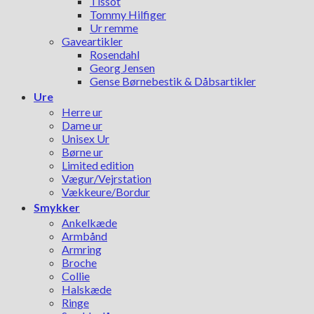
Tissot
Tommy Hilfiger
Ur remme
Gaveartikler
Rosendahl
Georg Jensen
Gense Børnebestik & Dåbsartikler
Ure
Herre ur
Dame ur
Unisex Ur
Børne ur
Limited edition
Vægur/Vejrstation
Vækkeure/Bordur
Smykker
Ankelkæde
Armbånd
Armring
Broche
Collie
Halskæde
Ringe