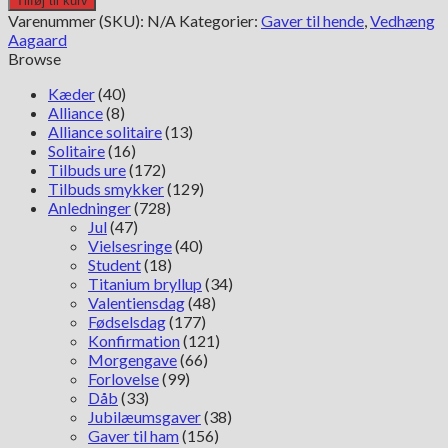
Tilføj til kurv
8kt
Varenummer (SKU):
N/A
Kategorier:
Gaver til hende
,
Vedhæng
hvidguld
Aagaard
vedhæng
Browse
antal
Kæder
(40)
Alliance
(8)
Alliance solitaire
(13)
Solitaire
(16)
Tilbuds ure
(172)
Tilbuds smykker
(129)
Anledninger
(728)
Jul
(47)
Vielsesringe
(40)
Student
(18)
Titanium bryllup
(34)
Valentiensdag
(48)
Fødselsdag
(177)
Konfirmation
(121)
Morgengave
(66)
Forlovelse
(99)
Dåb
(33)
Jubilæumsgaver
(38)
Gaver til ham
(156)