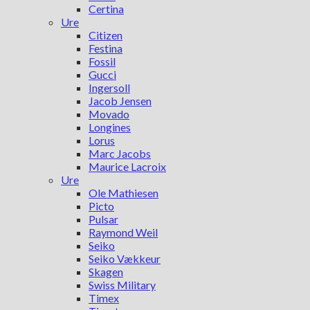
Certina
Ure
Citizen
Festina
Fossil
Gucci
Ingersoll
Jacob Jensen
Movado
Longines
Lorus
Marc Jacobs
Maurice Lacroix
Ure
Ole Mathiesen
Picto
Pulsar
Raymond Weil
Seiko
Seiko Vækkeur
Skagen
Swiss Military
Timex