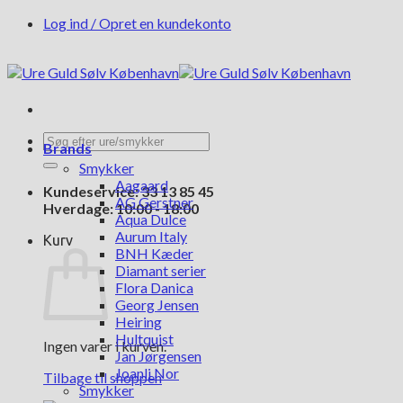
Fortsæt
Log ind / Opret en kundekonto
til
indhold
Søg
Brands
efter:
Smykker
Aagaard
Kundeservice: 33 13 85 45
AG Gerstner
Hverdage: 10:00 - 18:00
Aqua Dulce
Aurum Italy
Kurv
BNH Kæder
Diamant serier
Flora Danica
Georg Jensen
Heiring
Hultquist
Ingen varer i kurven.
Jan Jørgensen
Joanli Nor
Tilbage til shoppen
Smykker