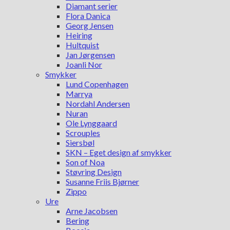
Diamant serier
Flora Danica
Georg Jensen
Heiring
Hultquist
Jan Jørgensen
Joanli Nor
Smykker
Lund Copenhagen
Marrya
Nordahl Andersen
Nuran
Ole Lynggaard
Scrouples
Siersbøl
SKN – Eget design af smykker
Son of Noa
Støvring Design
Susanne Friis Bjørner
Zippo
Ure
Arne Jacobsen
Bering