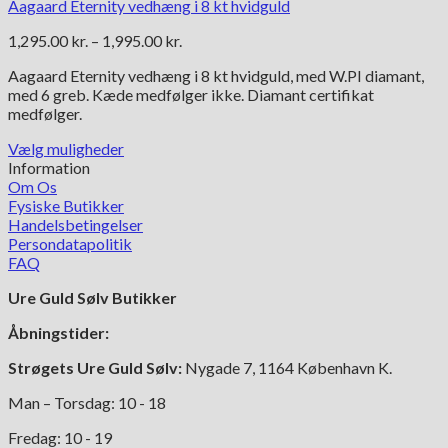
Aagaard Eternity vedhæng i 8 kt hvidguld
Prisinterval:
1,295.00
kr.
–
1,995.00
kr.
1,295.00 kr.
Aagaard Eternity vedhæng i 8 kt hvidguld, med W.PI diamant,
til
med 6 greb. Kæde medfølger ikke. Diamant certifikat
1,995.00 kr.
medfølger.
Vælg muligheder
Dette
Information
vare
Om Os
har
Fysiske Butikker
flere
Handelsbetingelser
varianter.
Persondatapolitik
Mulighederne
FAQ
kan
Ure Guld Sølv Butikker
vælges
på
Åbningstider:
varesiden
Strøgets Ure Guld Sølv:
Nygade 7, 1164 København K.
Man – Torsdag: 10 - 18
Fredag: 10 - 19