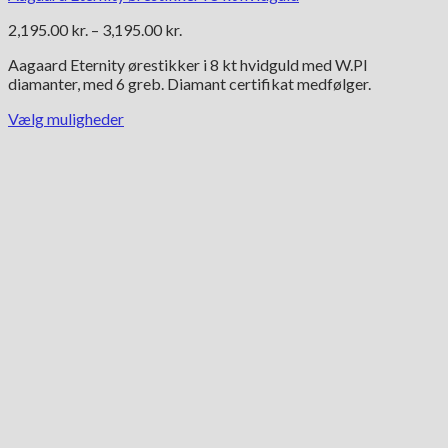
Prisinterval:
2,195.00
kr.
–
3,195.00
kr.
2,195.00 kr.
Aagaard Eternity ørestikker i 8 kt hvidguld med W.PI
til
diamanter, med 6 greb. Diamant certifikat medfølger.
3,195.00 kr.
Vælg muligheder
Dette
vare
har
flere
varianter.
Mulighederne
kan
vælges
på
varesiden