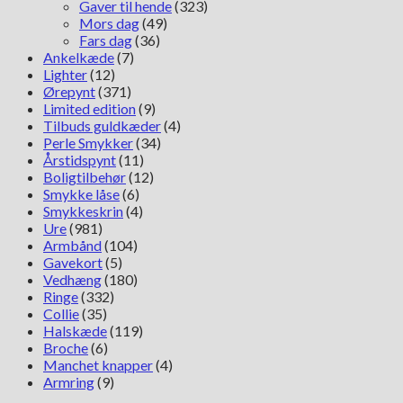
Gaver til hende
(323)
Mors dag
(49)
Fars dag
(36)
Ankelkæde
(7)
Lighter
(12)
Ørepynt
(371)
Limited edition
(9)
Tilbuds guldkæder
(4)
Perle Smykker
(34)
Årstidspynt
(11)
Boligtilbehør
(12)
Smykke låse
(6)
Smykkeskrin
(4)
Ure
(981)
Armbånd
(104)
Gavekort
(5)
Vedhæng
(180)
Ringe
(332)
Collie
(35)
Halskæde
(119)
Broche
(6)
Manchet knapper
(4)
Armring
(9)