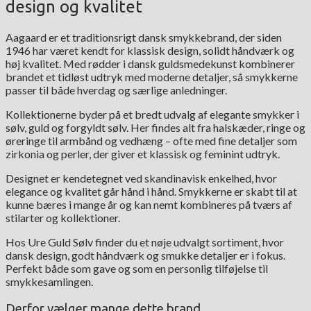
design og kvalitet
Aagaard er et traditionsrigt dansk smykkebrand, der siden
1946 har været kendt for klassisk design, solidt håndværk og
høj kvalitet. Med rødder i dansk guldsmedekunst kombinerer
brandet et tidløst udtryk med moderne detaljer, så smykkerne
passer til både hverdag og særlige anledninger.
Kollektionerne byder på et bredt udvalg af elegante smykker i
sølv, guld og forgyldt sølv. Her findes alt fra halskæder, ringe og
øreringe til armbånd og vedhæng – ofte med fine detaljer som
zirkonia og perler, der giver et klassisk og feminint udtryk.
Designet er kendetegnet ved skandinavisk enkelhed, hvor
elegance og kvalitet går hånd i hånd. Smykkerne er skabt til at
kunne bæres i mange år og kan nemt kombineres på tværs af
stilarter og kollektioner.
Hos Ure Guld Sølv finder du et nøje udvalgt sortiment, hvor
dansk design, godt håndværk og smukke detaljer er i fokus.
Perfekt både som gave og som en personlig tilføjelse til
smykkesamlingen.
Derfor vælger mange dette brand