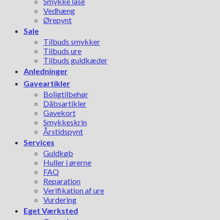
Smykke låse
Vedhæng
Ørepynt
Sale
Tilbuds smykker
Tilbuds ure
Tilbuds guldkæder
Anledninger
Gaveartikler
Boligtilbehør
Dåbsartikler
Gavekort
Smykkeskrin
Årstidspynt
Services
Guldkøb
Huller i ørerne
FAQ
Reparation
Verifikation af ure
Vurdering
Eget Værksted