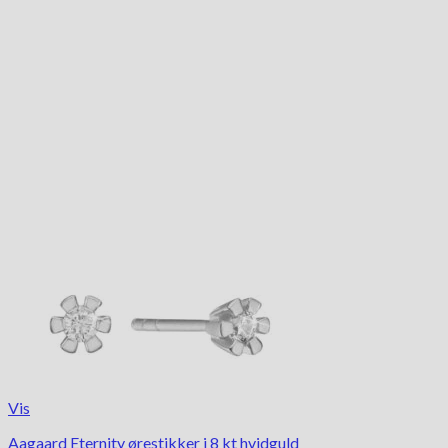
Vis
Aagaard Eternity ørestikker i 8 kt hvidguld