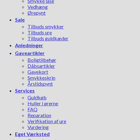
Smykke låse
Vedhæng
Ørepynt
Sale
Tilbuds smykker
Tilbuds ure
Tilbuds guldkæder
Anledninger
Gaveartikler
Boligtilbehør
Dåbsartikler
Gavekort
Smykkeskrin
Årstidspynt
Services
Guldkøb
Huller i ørerne
FAQ
Reparation
Verifikation af ure
Vurdering
Eget Værksted