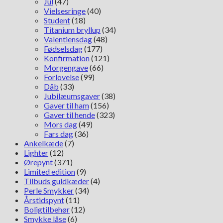
Jul
(47)
Vielsesringe
(40)
Student
(18)
Titanium bryllup
(34)
Valentiensdag
(48)
Fødselsdag
(177)
Konfirmation
(121)
Morgengave
(66)
Forlovelse
(99)
Dåb
(33)
Jubilæumsgaver
(38)
Gaver til ham
(156)
Gaver til hende
(323)
Mors dag
(49)
Fars dag
(36)
Ankelkæde
(7)
Lighter
(12)
Ørepynt
(371)
Limited edition
(9)
Tilbuds guldkæder
(4)
Perle Smykker
(34)
Årstidspynt
(11)
Boligtilbehør
(12)
Smykke låse
(6)