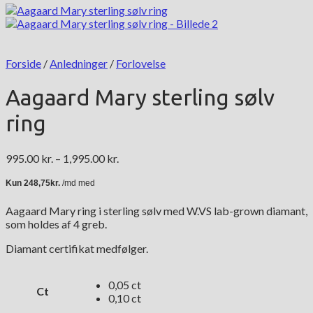
Forside
/
Anledninger
/
Forlovelse
Aagaard Mary sterling sølv
ring
Prisinterval:
995.00
kr.
–
1,995.00
kr.
995.00 kr.
til
1,995.00 kr.
Aagaard Mary ring i sterling sølv med W.VS lab-grown diamant,
som holdes af 4 greb.
Diamant certifikat medfølger.
0,05 ct
Ct
0,10 ct