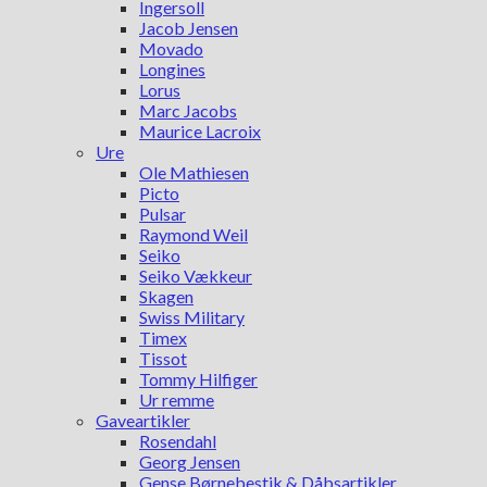
Ingersoll
Jacob Jensen
Movado
Longines
Lorus
Marc Jacobs
Maurice Lacroix
Ure
Ole Mathiesen
Picto
Pulsar
Raymond Weil
Seiko
Seiko Vækkeur
Skagen
Swiss Military
Timex
Tissot
Tommy Hilfiger
Ur remme
Gaveartikler
Rosendahl
Georg Jensen
Gense Børnebestik & Dåbsartikler