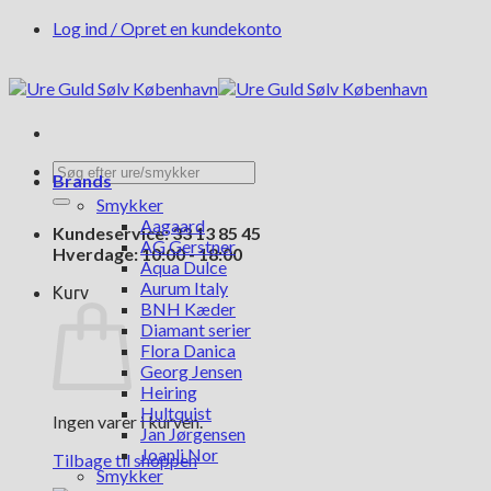
Fortsæt
Log ind / Opret en kundekonto
til
indhold
Søg
Brands
efter:
Smykker
Aagaard
Kundeservice: 33 13 85 45
AG Gerstner
Hverdage: 10:00 - 18:00
Aqua Dulce
Aurum Italy
Kurv
BNH Kæder
Diamant serier
Flora Danica
Georg Jensen
Heiring
Hultquist
Ingen varer i kurven.
Jan Jørgensen
Joanli Nor
Tilbage til shoppen
Smykker