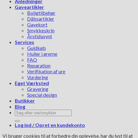
Anledninger
Gaveartikler
Boligtilbehør
Dåbsartikler
Gavekort
Smykkeskrin
Årstidspynt
Services
Guldkøb
Huller i ørerne
FAQ
Reparation
Verifikation af ure
Vurdering
Eget Værksted
Gravering
Special design
Butikker
Blog
Søg
efter:
Log ind / Opret en kundekonto
Vi bruger cookies til at forbedre din oplevelse, har du lyst til at