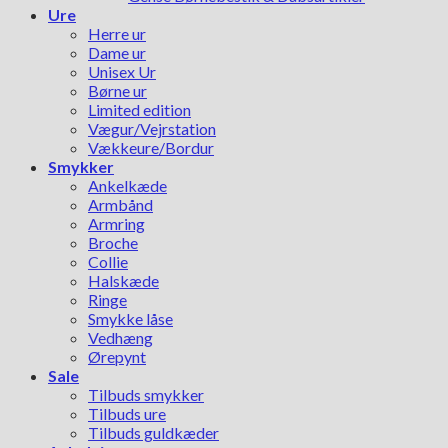
Ure
Herre ur
Dame ur
Unisex Ur
Børne ur
Limited edition
Vægur/Vejrstation
Vækkeure/Bordur
Smykker
Ankelkæde
Armbånd
Armring
Broche
Collie
Halskæde
Ringe
Smykke låse
Vedhæng
Ørepynt
Sale
Tilbuds smykker
Tilbuds ure
Tilbuds guldkæder