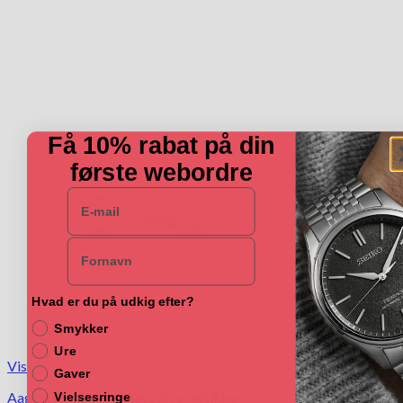
Få 10% rabat på din
første webordre
E-mail
Navn
Hvad er du på udkig efter?
Smykker
Ure
Vis
Gaver
Aagaard Mary sterling sølv ørestikker
Vielsesringe