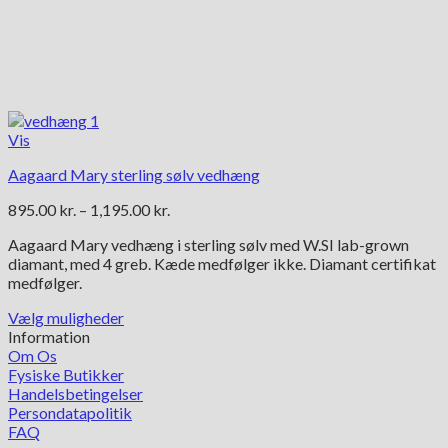
Vis
Aagaard Mary sterling sølv vedhæng
Prisinterval:
895.00
kr.
–
1,195.00
kr.
895.00 kr.
Aagaard Mary vedhæng i sterling sølv med W.SI lab-grown
til
diamant, med 4 greb. Kæde medfølger ikke. Diamant certifikat
1,195.00 kr.
medfølger.
Vælg muligheder
Dette
Information
vare
Om Os
har
Fysiske Butikker
flere
Handelsbetingelser
varianter.
Persondatapolitik
Mulighederne
FAQ