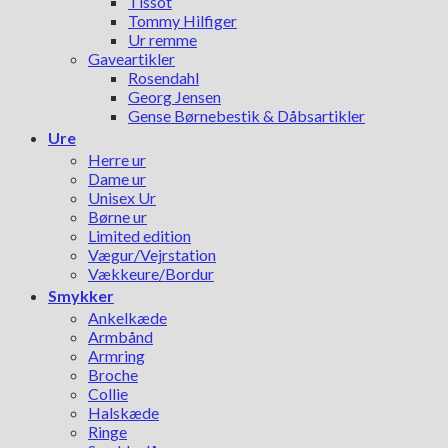
Tissot
Tommy Hilfiger
Ur remme
Gaveartikler
Rosendahl
Georg Jensen
Gense Børnebestik & Dåbsartikler
Ure
Herre ur
Dame ur
Unisex Ur
Børne ur
Limited edition
Vægur/Vejrstation
Vækkeure/Bordur
Smykker
Ankelkæde
Armbånd
Armring
Broche
Collie
Halskæde
Ringe