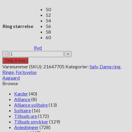
50
52
54
Ring størrelse
56
58
60
Ryd
Aagaard
Mary
Tilføj til kurv
sterling
Varenummer (SKU):
21647705
Kategorier:
Sølv
,
Dame ring
,
sølv
Ringe
,
Forlovelse
ring
Aagaard
antal
Browse
Kæder
(40)
Alliance
(8)
Alliance solitaire
(13)
Solitaire
(16)
Tilbuds ure
(172)
Tilbuds smykker
(129)
Anledninger
(728)