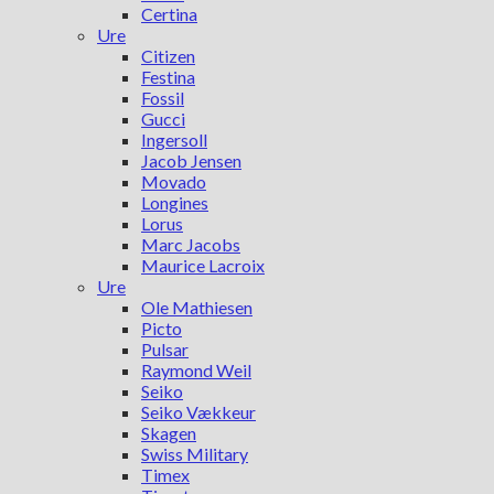
Certina
Ure
Citizen
Festina
Fossil
Gucci
Ingersoll
Jacob Jensen
Movado
Longines
Lorus
Marc Jacobs
Maurice Lacroix
Ure
Ole Mathiesen
Picto
Pulsar
Raymond Weil
Seiko
Seiko Vækkeur
Skagen
Swiss Military
Timex