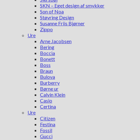
SKN – Eget design af smykker
Son of Noa
Støvring Design
Susanne Friis Bjørner
Zippo
Ure
Arne Jacobsen
Bering
Boccia
Bonett
Boss
Braun
Bulova
Burberry
Børne ur
Calvin Klein
Casio
Certina
Ure
Citizen
Festina
Fossil
Gucci