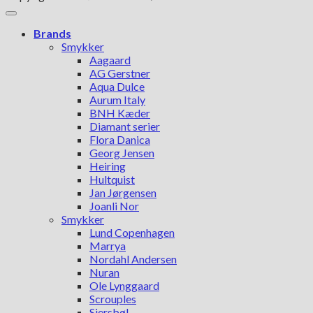
Brands
Smykker
Aagaard
AG Gerstner
Aqua Dulce
Aurum Italy
BNH Kæder
Diamant serier
Flora Danica
Georg Jensen
Heiring
Hultquist
Jan Jørgensen
Joanli Nor
Smykker
Lund Copenhagen
Marrya
Nordahl Andersen
Nuran
Ole Lynggaard
Scrouples
Siersbøl