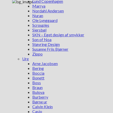
Lund Copenhagen
Marrya
Nordahl Andersen
Nuran
Ole Lynggaard
Scrouples
Siersbøl
SKN – Eget design af smykker
Son of Noa
Støvring Design
Susanne Friis Bjørner
Zippo
Ure
Arne Jacobsen
Bering
Boccia
Bonett
Boss
Braun
Bulova
Burberry
Børne ur
Calvin Klein
Casio