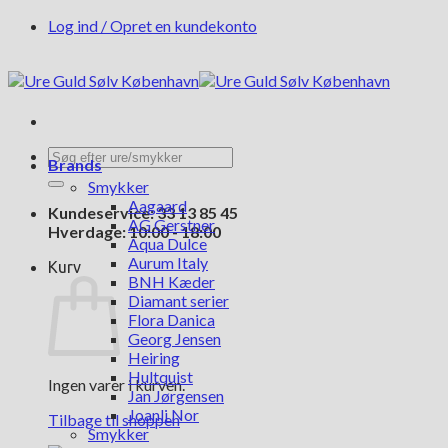
Fortsæt
Log ind / Opret en kundekonto
til
indhold
Søg
Brands
efter:
Smykker
Aagaard
Kundeservice: 33 13 85 45
AG Gerstner
Hverdage: 10:00 - 18:00
Aqua Dulce
Aurum Italy
Kurv
BNH Kæder
Diamant serier
Flora Danica
Georg Jensen
Heiring
Hultquist
Ingen varer i kurven.
Jan Jørgensen
Joanli Nor
Tilbage til shoppen
Smykker