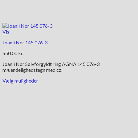
Vis
Joanli Nor 145 076-3
550.00
kr.
Joanli Nor Sølvforgyldt ring AGNA 145 076-3
m/uendelighedstegn med cz.
Vælg muligheder
Dette
vare
har
flere
varianter.
Mulighederne
kan
vælges
på