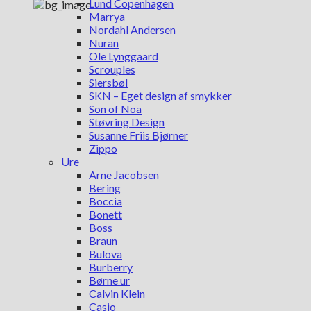
Lund Copenhagen
Marrya
Nordahl Andersen
Nuran
Ole Lynggaard
Scrouples
Siersbøl
SKN – Eget design af smykker
Son of Noa
Støvring Design
Susanne Friis Bjørner
Zippo
Ure
Arne Jacobsen
Bering
Boccia
Bonett
Boss
Braun
Bulova
Burberry
Børne ur
Calvin Klein
Casio