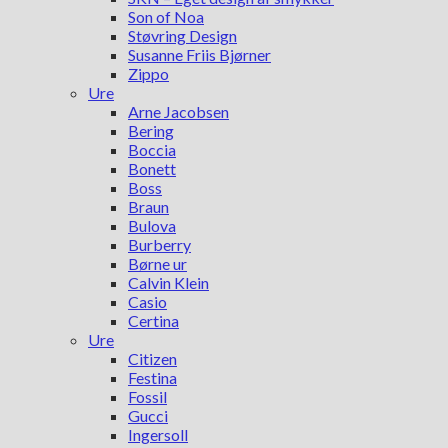
Son of Noa
Støvring Design
Susanne Friis Bjørner
Zippo
Ure
Arne Jacobsen
Bering
Boccia
Bonett
Boss
Braun
Bulova
Burberry
Børne ur
Calvin Klein
Casio
Certina
Ure
Citizen
Festina
Fossil
Gucci
Ingersoll