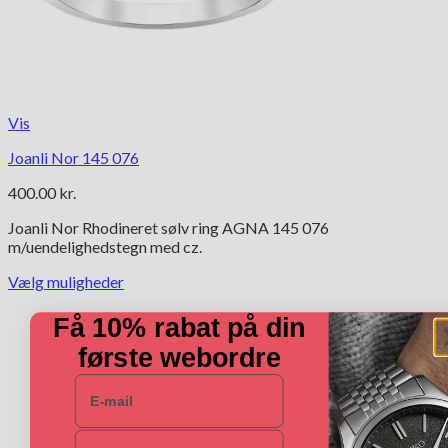
Vis
Joanli Nor 145 076
400.00
kr.
Joanli Nor Rhodineret sølv ring AGNA 145 076
m/uendelighedstegn med cz.
Vælg muligheder
Dette
vare
Få 10% rabat på din
har
første webordre
flere
varianter.
E-mail
Mulighederne
kan
vælges
Navn