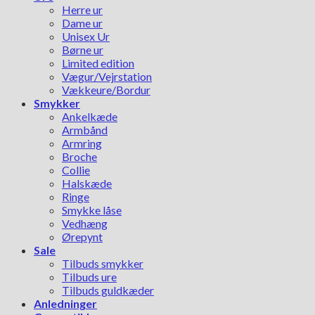
Herre ur
Dame ur
Unisex Ur
Børne ur
Limited edition
Vægur/Vejrstation
Vækkeure/Bordur
Smykker
Ankelkæde
Armbånd
Armring
Broche
Collie
Halskæde
Ringe
Smykke låse
Vedhæng
Ørepynt
Sale
Tilbuds smykker
Tilbuds ure
Tilbuds guldkæder
Anledninger