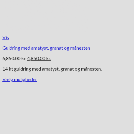
Vis
Guldring med amatyst, granat og månesten
Den
Den
6,850.00
kr.
4,850.00
kr.
oprindelige
aktuelle
14 kt guldring med amatyst, granat og månesten.
pris
pris
var:
er:
Vælg muligheder
6,850.00 kr..
4,850.00 kr..
Dette
vare
har
flere
varianter.
Mulighederne
kan
vælges
på