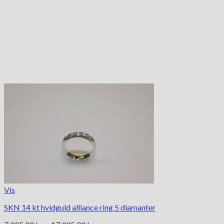
Vis
SKN 14 kt hvidguld alliance ring 5 diamanter