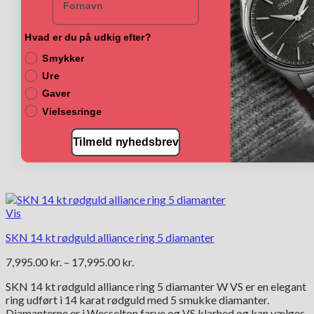
på
varesiden
Hvad er du på udkig efter?
Smykker
Ure
Gaver
Vielsesringe
Tilmeld nyhedsbrev
Vis
SKN 14 kt rødguld alliance ring 5 diamanter
Prisinterval:
7,995.00
kr.
–
17,995.00
kr.
7,995.00 kr.
SKN 14 kt rødguld alliance ring 5 diamanter W VS er en elegant
til
ring udført i 14 karat rødguld med 5 smukke diamanter.
17,995.00 kr.
Diamanterne er i Wesselton farve og VS klarhed og kan vælges