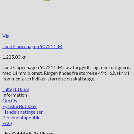
Vis
Lund Copenhagen 907211-M
1,225.00
kr.
Lund Copenhagen 907211-M sølv forgyldt ring med marguerit,
med 11 mm blomst. Ringen findes fra størrelse 49 til 62, skriv i
kommentaren hvilken størrelse du skal bruge.
Tilføj til kurv
Information
Om Os
Fysiske Butikker
Handelsbetingelser
Persondatapolitik
FAQ
Ure Guld Sølv Butikker