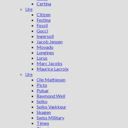
Certina
Ure
Citizen
Festina
Fossil
Gucci
Ingersoll
Jacob Jensen
Movado
Longines
Lorus
Marc Jacobs
Maurice Lacroix
Ure
Ole Mathiesen
Picto
Pulsar
Raymond Weil
Seiko
Seiko Vækkeur
Skagen
Swiss Military
Timex