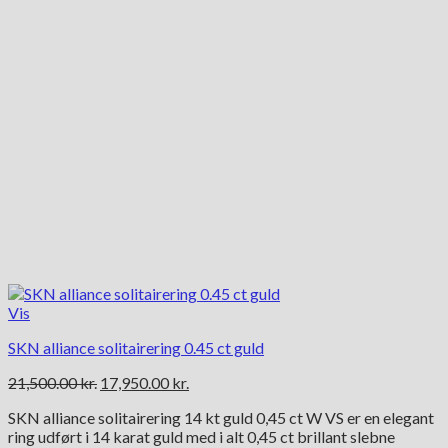
Vis
SKN alliance solitairering 0.45 ct guld
Den
Den
21,500.00
kr.
17,950.00
kr.
oprindelige
aktuelle
SKN alliance solitairering 14 kt guld 0,45 ct W VS er en elegant
pris
pris
ring udført i 14 karat guld med i alt 0,45 ct brillant slebne
var:
er: