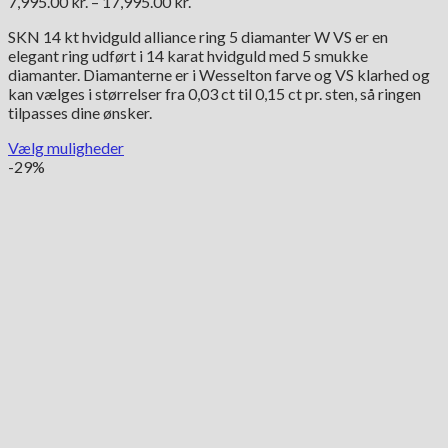
Prisinterval:
7,995.00
kr.
–
17,995.00
kr.
7,995.00 kr.
SKN 14 kt hvidguld alliance ring 5 diamanter W VS er en
til
elegant ring udført i 14 karat hvidguld med 5 smukke
17,995.00 kr.
diamanter. Diamanterne er i Wesselton farve og VS klarhed og
kan vælges i størrelser fra 0,03 ct til 0,15 ct pr. sten, så ringen
tilpasses dine ønsker.
Vælg muligheder
Dette
-29%
vare
har
flere
varianter.
Mulighederne
kan
vælges
på
varesiden