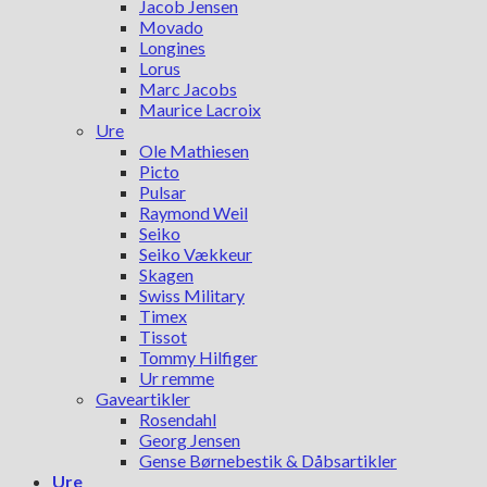
Jacob Jensen
Movado
Longines
Lorus
Marc Jacobs
Maurice Lacroix
Ure
Ole Mathiesen
Picto
Pulsar
Raymond Weil
Seiko
Seiko Vækkeur
Skagen
Swiss Military
Timex
Tissot
Tommy Hilfiger
Ur remme
Gaveartikler
Rosendahl
Georg Jensen
Gense Børnebestik & Dåbsartikler
Ure