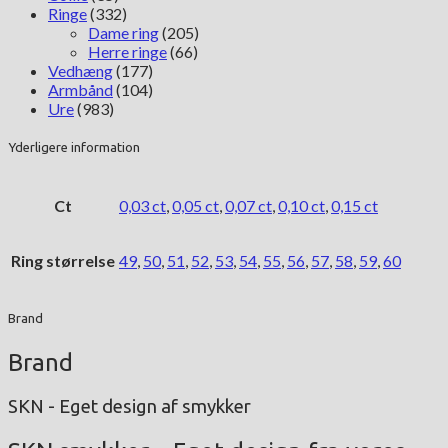
Ringe
(332)
Dame ring
(205)
Herre ringe
(66)
Vedhæng
(177)
Armbånd
(104)
Ure
(983)
Yderligere information
Ct
0,03 ct
,
0,05 ct
,
0,07 ct
,
0,10 ct
,
0,15 ct
Ring størrelse
49
,
50
,
51
,
52
,
53
,
54
,
55
,
56
,
57
,
58
,
59
,
60
Brand
Brand
SKN - Eget design af smykker