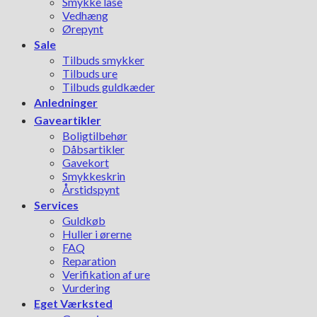
Smykke låse
Vedhæng
Ørepynt
Sale
Tilbuds smykker
Tilbuds ure
Tilbuds guldkæder
Anledninger
Gaveartikler
Boligtilbehør
Dåbsartikler
Gavekort
Smykkeskrin
Årstidspynt
Services
Guldkøb
Huller i ørerne
FAQ
Reparation
Verifikation af ure
Vurdering
Eget Værksted