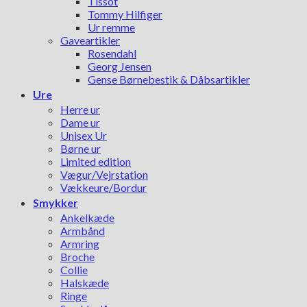
Tissot
Tommy Hilfiger
Ur remme
Gaveartikler
Rosendahl
Georg Jensen
Gense Børnebestik & Dåbsartikler
Ure
Herre ur
Dame ur
Unisex Ur
Børne ur
Limited edition
Vægur/Vejrstation
Vækkeure/Bordur
Smykker
Ankelkæde
Armbånd
Armring
Broche
Collie
Halskæde
Ringe