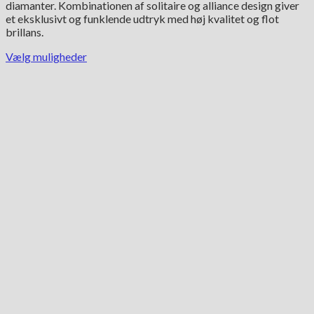
diamanter. Kombinationen af solitaire og alliance design giver
21,500.00 kr..
17,950.00 kr..
et eksklusivt og funklende udtryk med høj kvalitet og flot
brillans.
Vælg muligheder
Dette
vare
har
flere
varianter.
Mulighederne
kan
vælges
på
varesiden