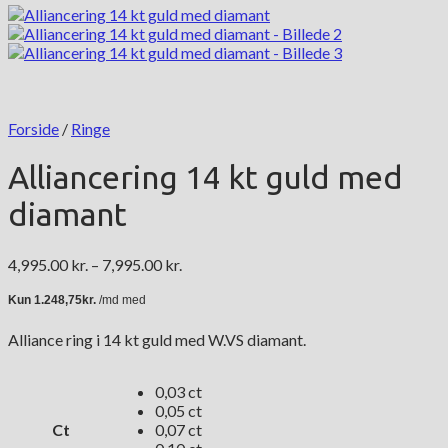
Forside
/
Ringe
Alliancering 14 kt guld med
diamant
Prisinterval:
4,995.00
kr.
–
7,995.00
kr.
4,995.00 kr.
til
7,995.00 kr.
Alliance ring i 14 kt guld med W.VS diamant.
0,03 ct
0,05 ct
Ct
0,07 ct