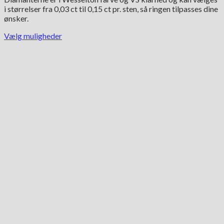
i størrelser fra 0,03 ct til 0,15 ct pr. sten, så ringen tilpasses dine
ønsker.
Vælg muligheder
Dette
vare
har
flere
varianter.
Mulighederne
kan
vælges
på
varesiden