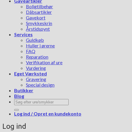
Gaveartikler
Boligtilbehør
Dåbsartikler
Gavekort
Smykkeskrin
Årstidspynt
Services
Guldkøb
Huller i ørerne
FAQ
Reparation
Verifikation af ure
Vurdering
Eget Værksted
Gravering
Special design
Butikker
Blog
Søg
efter:
Log ind / Opret en kundekonto
Log ind