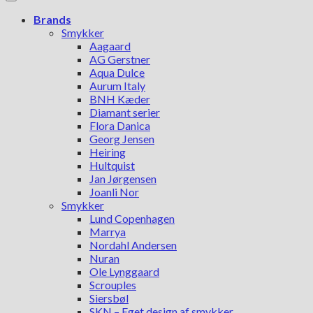
Brands
Smykker
Aagaard
AG Gerstner
Aqua Dulce
Aurum Italy
BNH Kæder
Diamant serier
Flora Danica
Georg Jensen
Heiring
Hultquist
Jan Jørgensen
Joanli Nor
Smykker
Lund Copenhagen
Marrya
Nordahl Andersen
Nuran
Ole Lynggaard
Scrouples
Siersbøl
SKN – Eget design af smykker