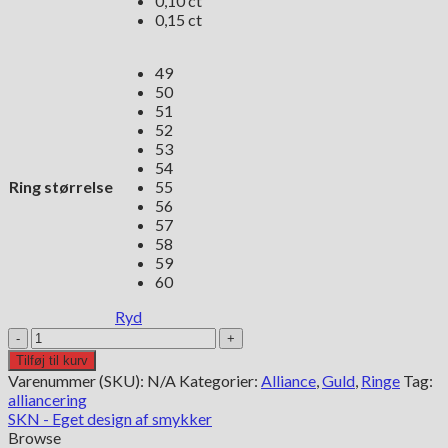
0,10 ct
0,15 ct
49
50
51
52
53
54
Ring størrelse
55
56
57
58
59
60
Ryd
Alliancering
14
Tilføj til kurv
kt
Varenummer (SKU):
N/A
Kategorier:
Alliance
,
Guld
,
Ringe
Tag:
guld
alliancering
med
SKN - Eget design af smykker
diamant
Browse