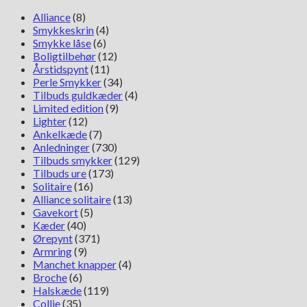
antal
Alliance
(8)
Smykkeskrin
(4)
Smykke låse
(6)
Boligtilbehør
(12)
Årstidspynt
(11)
Perle Smykker
(34)
Tilbuds guldkæder
(4)
Limited edition
(9)
Lighter
(12)
Ankelkæde
(7)
Anledninger
(730)
Tilbuds smykker
(129)
Tilbuds ure
(173)
Solitaire
(16)
Alliance solitaire
(13)
Gavekort
(5)
Kæder
(40)
Ørepynt
(371)
Armring
(9)
Manchet knapper
(4)
Broche
(6)
Halskæde
(119)
Collie
(35)