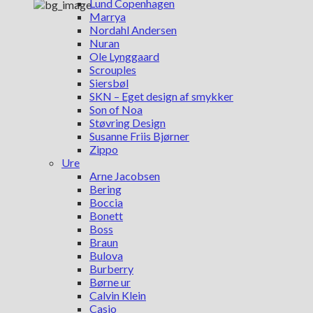
Lund Copenhagen
Marrya
Nordahl Andersen
Nuran
Ole Lynggaard
Scrouples
Siersbøl
SKN – Eget design af smykker
Son of Noa
Støvring Design
Susanne Friis Bjørner
Zippo
Ure
Arne Jacobsen
Bering
Boccia
Bonett
Boss
Braun
Bulova
Burberry
Børne ur
Calvin Klein
Casio