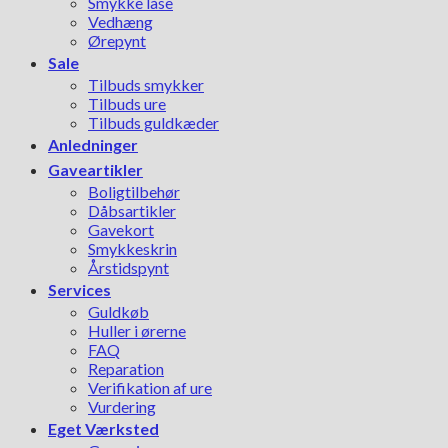
Smykke låse
Vedhæng
Ørepynt
Sale
Tilbuds smykker
Tilbuds ure
Tilbuds guldkæder
Anledninger
Gaveartikler
Boligtilbehør
Dåbsartikler
Gavekort
Smykkeskrin
Årstidspynt
Services
Guldkøb
Huller i ørerne
FAQ
Reparation
Verifikation af ure
Vurdering
Eget Værksted