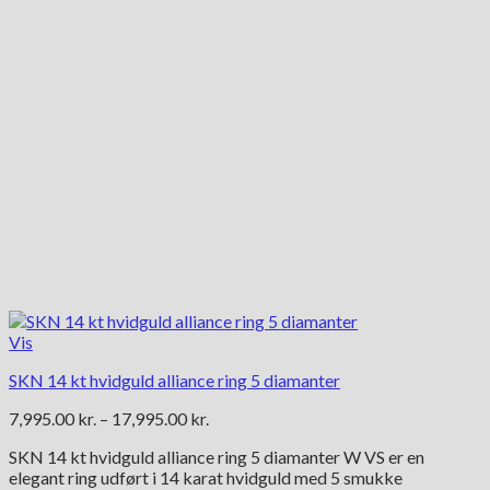
på
varesiden
Vis
SKN 14 kt hvidguld alliance ring 5 diamanter
Prisinterval:
7,995.00
kr.
–
17,995.00
kr.
7,995.00 kr.
SKN 14 kt hvidguld alliance ring 5 diamanter W VS er en
til
elegant ring udført i 14 karat hvidguld med 5 smukke
17,995.00 kr.