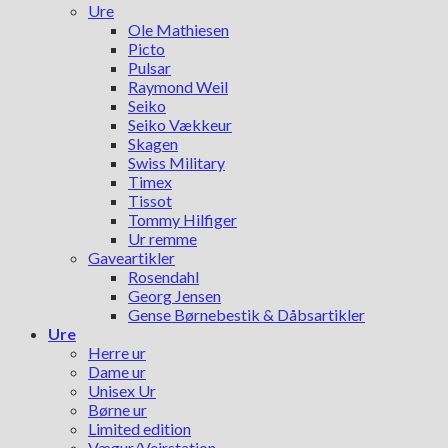
Ure
Ole Mathiesen
Picto
Pulsar
Raymond Weil
Seiko
Seiko Vækkeur
Skagen
Swiss Military
Timex
Tissot
Tommy Hilfiger
Ur remme
Gaveartikler
Rosendahl
Georg Jensen
Gense Børnebestik & Dåbsartikler
Ure
Herre ur
Dame ur
Unisex Ur
Børne ur
Limited edition
Vægur/Vejrstation