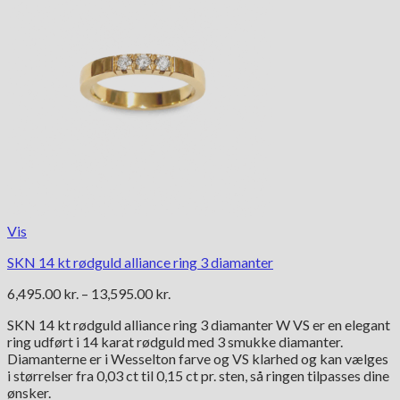
Vis
SKN 14 kt rødguld alliance ring 3 diamanter
Prisinterval:
6,495.00
kr.
–
13,595.00
kr.
6,495.00 kr.
SKN 14 kt rødguld alliance ring 3 diamanter W VS er en elegant
til
ring udført i 14 karat rødguld med 3 smukke diamanter.
13,595.00 kr.
Diamanterne er i Wesselton farve og VS klarhed og kan vælges
i størrelser fra 0,03 ct til 0,15 ct pr. sten, så ringen tilpasses dine
ønsker.