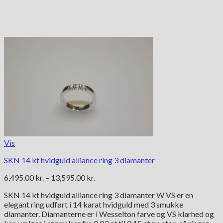
Vis
SKN 14 kt hvidguld alliance ring 3 diamanter
Prisinterval:
6,495.00
kr.
–
13,595.00
kr.
6,495.00 kr.
SKN 14 kt hvidguld alliance ring 3 diamanter W VS er en
til
elegant ring udført i 14 karat hvidguld med 3 smukke
13,595.00 kr.
diamanter. Diamanterne er i Wesselton farve og VS klarhed og