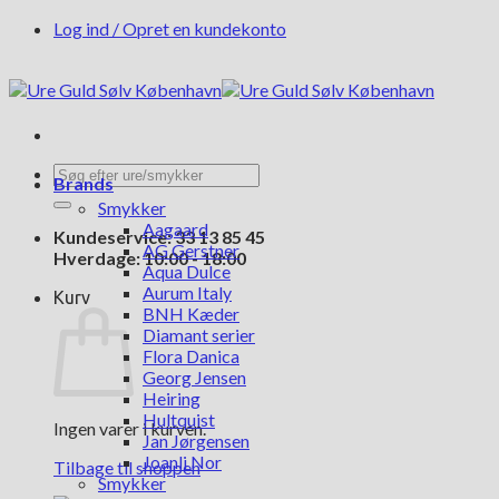
Fortsæt
Log ind / Opret en kundekonto
til
indhold
Søg
Brands
efter:
Smykker
Aagaard
Kundeservice: 33 13 85 45
AG Gerstner
Hverdage: 10:00 - 18:00
Aqua Dulce
Aurum Italy
Kurv
BNH Kæder
Diamant serier
Flora Danica
Georg Jensen
Heiring
Hultquist
Ingen varer i kurven.
Jan Jørgensen
Joanli Nor
Tilbage til shoppen
Smykker