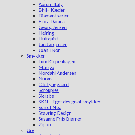
Aurum Italy
BNH Kæder
Diamant serier
Flora Danica
Georg Jensen
Heiring
Hultquist
Jan Jørgensen
Joanli Nor
Smykker
Lund Copenhagen
Marrya
Nordahl Andersen
Nuran
Ole Lynggaard
Scrouples
Siersbøl
SKN – Eget design af smykker
Son of Noa
Støvring Design
Susanne Friis Bjørner
Zippo
Ure