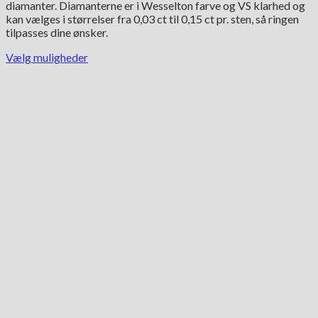
diamanter. Diamanterne er i Wesselton farve og VS klarhed og
kan vælges i størrelser fra 0,03 ct til 0,15 ct pr. sten, så ringen
tilpasses dine ønsker.
Vælg muligheder
Dette
vare
har
flere
varianter.
Mulighederne
kan
vælges
på
varesiden