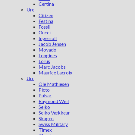
Certina
Ure
Citizen
Festina
Fossil
Gucci
Ingersoll
Jacob Jensen
Movado
Longines
Lorus
Marc Jacobs
Maurice Lacroix
Ure
Ole Mathiesen
Picto
Pulsar
Raymond Weil
Seiko
Seiko Vækkeur
Skagen
Swiss Military
Timex