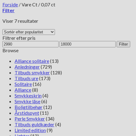
Forside
/
Vare Ct
/
0,07 ct
Filter
Sorteret
Viser 7 resultater
efter
popularitet
Filtrer efter pris
Mindste
Højeste
Filter
pris
pris
Browse
Alliance solitaire
(13)
Anledninger
(729)
Tilbuds smykker
(128)
Tilbuds ure
(173)
Solitaire
(16)
Alliance
(8)
Smykkeskrin
(4)
Smykke låse
(6)
Boligtilbehør
(12)
Årstidspynt
(11)
Perle Smykker
(34)
Tilbuds guldkæder
(4)
Limited edition
(9)
Lighter
(12)