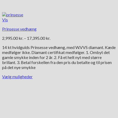
Vis
Prinsesse vedhæng
Prisinterval:
2,995.00
kr.
–
17,395.00
kr.
2,995.00 kr.
14 kt hvidgulds Prinsesse vedhæng, med W.VVS diamant. Kæde
til
medfølger ikke. Diamant certifikat medfølger. 1. Ombyt det
17,395.00 kr.
gamle smykke inden for 2 år. 2. Få et helt nyt med større
brillant. 3. Betal forskellen fra den pris du betalte og til prisen
på det nye smykke
Vælg muligheder
Dette
vare
har
flere
varianter.
Mulighederne
kan
vælges