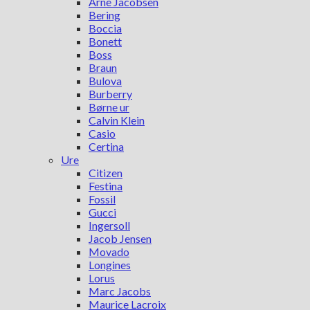
Arne Jacobsen
Bering
Boccia
Bonett
Boss
Braun
Bulova
Burberry
Børne ur
Calvin Klein
Casio
Certina
Ure
Citizen
Festina
Fossil
Gucci
Ingersoll
Jacob Jensen
Movado
Longines
Lorus
Marc Jacobs
Maurice Lacroix