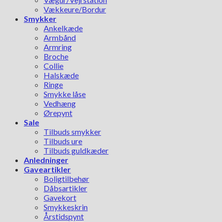
Vækkeure/Bordur
Smykker
Ankelkæde
Armbånd
Armring
Broche
Collie
Halskæde
Ringe
Smykke låse
Vedhæng
Ørepynt
Sale
Tilbuds smykker
Tilbuds ure
Tilbuds guldkæder
Anledninger
Gaveartikler
Boligtilbehør
Dåbsartikler
Gavekort
Smykkeskrin
Årstidspynt