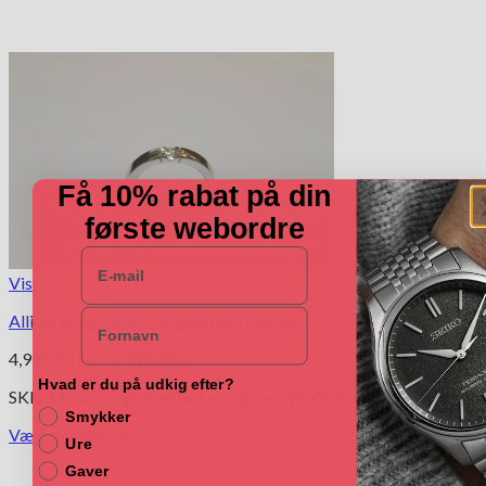
Få 10% rabat på din
første webordre
E-mail
Vis
Navn
Alliancering 14 kt hvidguld med diamant
Prisinterval:
4,995.00
kr.
–
7,995.00
kr.
4,995.00 kr.
Hvad er du på udkig efter?
SKN 14 kt. hvidguld alliance ring med W.VS diamant.
til
Smykker
7,995.00 kr.
Vælg muligheder
Ure
Dette
Gaver
vare