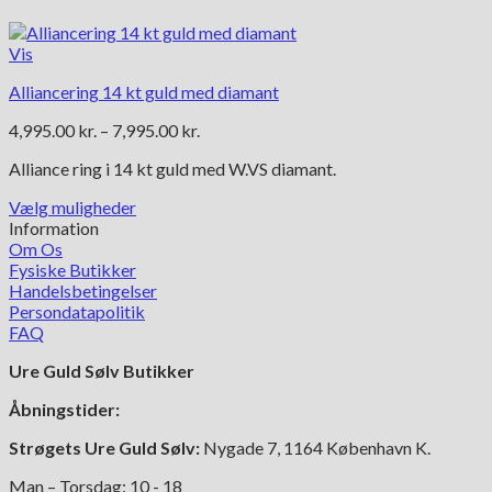
Vis
Alliancering 14 kt guld med diamant
Prisinterval:
4,995.00
kr.
–
7,995.00
kr.
4,995.00 kr.
Alliance ring i 14 kt guld med W.VS diamant.
til
7,995.00 kr.
Vælg muligheder
Dette
Information
vare
Om Os
har
Fysiske Butikker
flere
Handelsbetingelser
varianter.
Persondatapolitik
Mulighederne
FAQ
kan
Ure Guld Sølv Butikker
vælges
på
Åbningstider:
varesiden
Strøgets Ure Guld Sølv:
Nygade 7, 1164 København K.
Man – Torsdag: 10 - 18