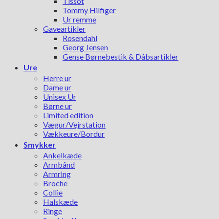
Tissot
Tommy Hilfiger
Ur remme
Gaveartikler
Rosendahl
Georg Jensen
Gense Børnebestik & Dåbsartikler
Ure
Herre ur
Dame ur
Unisex Ur
Børne ur
Limited edition
Vægur/Vejrstation
Vækkeure/Bordur
Smykker
Ankelkæde
Armbånd
Armring
Broche
Collie
Halskæde
Ringe