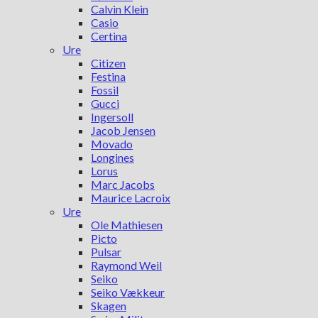
Calvin Klein
Casio
Certina
Ure
Citizen
Festina
Fossil
Gucci
Ingersoll
Jacob Jensen
Movado
Longines
Lorus
Marc Jacobs
Maurice Lacroix
Ure
Ole Mathiesen
Picto
Pulsar
Raymond Weil
Seiko
Seiko Vækkeur
Skagen