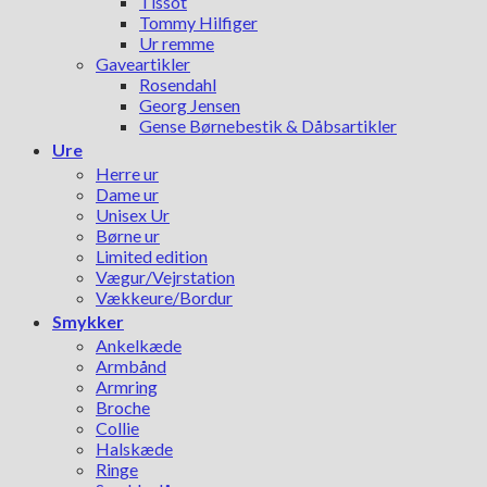
Tissot
Tommy Hilfiger
Ur remme
Gaveartikler
Rosendahl
Georg Jensen
Gense Børnebestik & Dåbsartikler
Ure
Herre ur
Dame ur
Unisex Ur
Børne ur
Limited edition
Vægur/Vejrstation
Vækkeure/Bordur
Smykker
Ankelkæde
Armbånd
Armring
Broche
Collie
Halskæde
Ringe