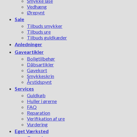
Smykke låse
Vedhæng
Ørepynt
Sale
Tilbuds smykker
Tilbuds ure
Tilbuds guldkæder
Anledninger
Gaveartikler
Boligtilbehør
Dåbsartikler
Gavekort
Smykkeskrin
Årstidspynt
Services
Guldkøb
Huller i ørerne
FAQ
Reparation
Verifikation af ure
Vurdering
Eget Værksted