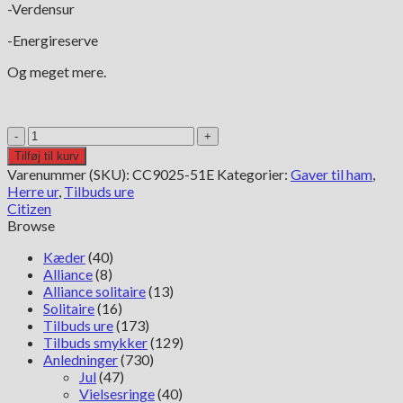
-Verdensur
-Energireserve
Og meget mere.
Citizen
Eco-
Tilføj til kurv
Drive
Varenummer (SKU):
CC9025-51E
Kategorier:
Gaver til ham
,
Super
Herre ur
,
Tilbuds ure
Titanium
Citizen
Saphire
Browse
CC9025-
51E
Kæder
(40)
antal
Alliance
(8)
Alliance solitaire
(13)
Solitaire
(16)
Tilbuds ure
(173)
Tilbuds smykker
(129)
Anledninger
(730)
Jul
(47)
Vielsesringe
(40)