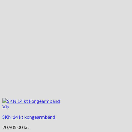
Mulighederne
kan
vælges
på
varesiden
Vis
SKN 14 kt kongearmbånd
20,905.00
kr.