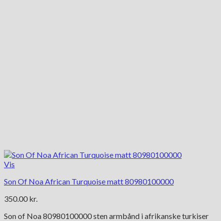
vælges
på
varesiden
Vis
Son Of Noa African Turquoise matt 80980100000
350.00
kr.
Son of Noa 80980100000 sten armbånd i afrikanske turkiser