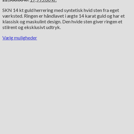
oprindelige
aktuelle
SKN 14 kt guld herrering med syntetisk hvid sten fra eget
pris
pris
værksted. Ringen er håndlavet i ægte 14 karat guld og har et
var:
er:
klassisk og maskulint design. Den hvide sten giver ringen et
22,500.00 kr..
17,995.00 kr..
stilrent og eksklusivt udtryk.
Vælg muligheder
Dette
vare
har
flere
varianter.
Mulighederne
kan
vælges
på
varesiden