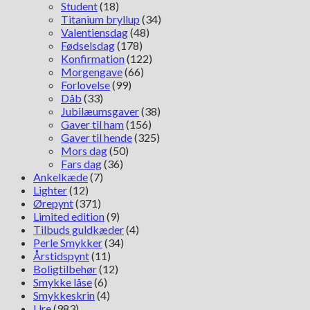
Student
(18)
Titanium bryllup
(34)
Valentiensdag
(48)
Fødselsdag
(178)
Konfirmation
(122)
Morgengave
(66)
Forlovelse
(99)
Dåb
(33)
Jubilæumsgaver
(38)
Gaver til ham
(156)
Gaver til hende
(325)
Mors dag
(50)
Fars dag
(36)
Ankelkæde
(7)
Lighter
(12)
Ørepynt
(371)
Limited edition
(9)
Tilbuds guldkæder
(4)
Perle Smykker
(34)
Årstidspynt
(11)
Boligtilbehør
(12)
Smykke låse
(6)
Smykkeskrin
(4)
Ure
(983)