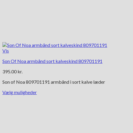
Vis
Son Of Noa armbånd sort kalveskind 809701191
395.00
kr.
Son of Noa 809701191 armbånd i sort kalve læder
Vælg muligheder
Dette
vare
har
flere
varianter.
Mulighederne
kan