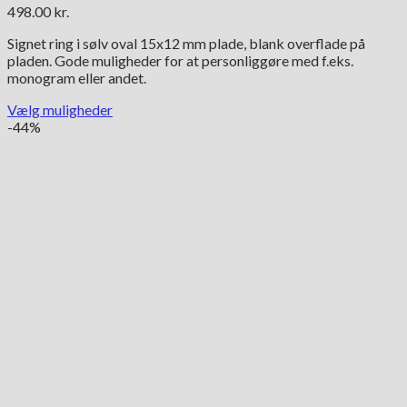
498.00
kr.
Signet ring i sølv oval 15x12 mm plade, blank overflade på
pladen. Gode muligheder for at personliggøre med f.eks.
monogram eller andet.
Vælg muligheder
Dette
-44%
vare
har
flere
varianter.
Mulighederne
kan
vælges
på
varesiden