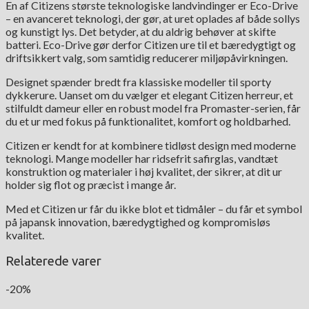
En af Citizens største teknologiske landvindinger er Eco-Drive
– en avanceret teknologi, der gør, at uret oplades af både sollys
og kunstigt lys. Det betyder, at du aldrig behøver at skifte
batteri. Eco-Drive gør derfor Citizen ure til et bæredygtigt og
driftsikkert valg, som samtidig reducerer miljøpåvirkningen.
Designet spænder bredt fra klassiske modeller til sporty
dykkerure. Uanset om du vælger et elegant Citizen herreur, et
stilfuldt dameur eller en robust model fra Promaster-serien, får
du et ur med fokus på funktionalitet, komfort og holdbarhed.
Citizen er kendt for at kombinere tidløst design med moderne
teknologi. Mange modeller har ridsefrit safirglas, vandtæt
konstruktion og materialer i høj kvalitet, der sikrer, at dit ur
holder sig flot og præcist i mange år.
Med et Citizen ur får du ikke blot et tidmåler – du får et symbol
på japansk innovation, bæredygtighed og kompromisløs
kvalitet.
Relaterede varer
-20%