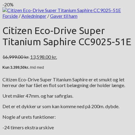
-20%
Forside
/
Anledninger
/
Gaver til ham
Citizen Eco-Drive Super
Titanium Saphire CC9025-51E
Den
Den
16,999.00
kr.
13,598.00
kr.
oprindelige
aktuelle
pris
pris
var:
er:
Citizen Eco-Drive Super Titanium Saphire er et smukt og let
16,999.00 kr..
13,598.00 kr..
herreur der har fået en flot sort belægning der holder længe.
Uret måler 47mm. og har safirglas.
Det er et dykker ur som kan komme ned på 200m. dybde.
Nogle af urets funktioner:
-24 timers ekstra urskive