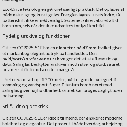
Eco‑Drive teknologien gør uret særligt praktisk. Det oplades af
både naturligt og kunstigt lys. Energien lagres i urets indre, så
batteriskift ikke er nødvendigt. Systemet sikrer, at uret altid
har strøm, selv når det ikke udsættes for lys i kort tid.
Tydelig urskive og funktioner
Citizen CC9025‑51E har en
diameter på 47 mm
, hvilket giver
et markant og elegant udtryk på håndleddet. Den
hvid/sort/sølvfarvede urskive
gør det let at aflæse tid og
dato. Safirglas beskytter urskiven mod ridser og stød, så uret
bevarer sit flotte udseende i mange år.
Uret er vandtæt op til 200 meter, hvilket gør det velegnet til
svømning og vandsport. Super Titanium kombineret med
safirglas giver høj holdbarhed, så uret kan bruges dagligt uden
bekymring.
Stilfuldt og praktisk
Citizen CC9025‑51E er ideelt til mænd, der ønsker et moderne,
holdbart og elegant ur. Det passer til både hverdag, arbejde og