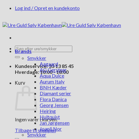
Fortsæt
Log ind / Opret en kundekonto
til
indhold
Søg
Brands
efter:
Smykker
Aagaard
Kundeservice: 33 13 85 45
AG Gerstner
Hverdage: 10:00 - 18:00
Aqua Dulce
Aurum Italy
Kurv
BNH Kæder
Diamant serier
Flora Danica
Georg Jensen
Heiring
Hultquist
Ingen varer i kurven.
Jan Jørgensen
Joanli Nor
Tilbage til shoppen
Smykker