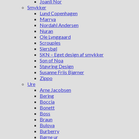
Joanli Nor
Smykker
Lund Copenhagen
Marrya
Nordahl Andersen
Nuran
Ole Lynggaard
Scrouples
Siersbøl
SKN – Eget design af smykker
Son of Noa
Støvring Design
Susanne Friis Bjørner
Zippo
Ure
Arne Jacobsen
Bering
Boccia
Bonett
Boss
Braun
Bulova
Burberry
Børne ur