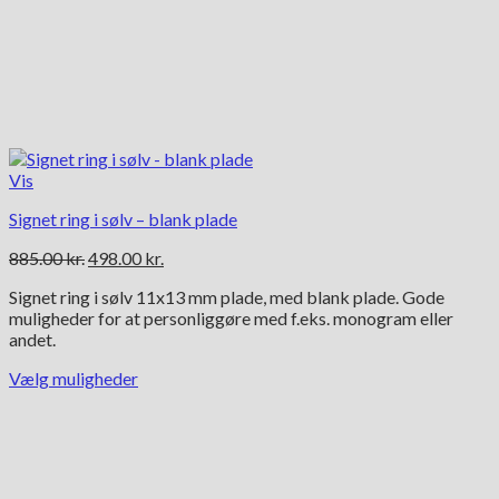
Vis
Signet ring i sølv – blank plade
Den
Den
885.00
kr.
498.00
kr.
oprindelige
aktuelle
Signet ring i sølv 11x13 mm plade, med blank plade. Gode
pris
pris
muligheder for at personliggøre med f.eks. monogram eller
var:
er:
andet.
885.00 kr..
498.00 kr..
Vælg muligheder
Dette
vare
har
flere
varianter.