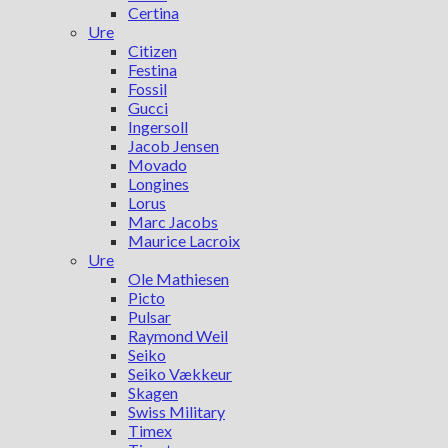
Certina
Ure
Citizen
Festina
Fossil
Gucci
Ingersoll
Jacob Jensen
Movado
Longines
Lorus
Marc Jacobs
Maurice Lacroix
Ure
Ole Mathiesen
Picto
Pulsar
Raymond Weil
Seiko
Seiko Vækkeur
Skagen
Swiss Military
Timex