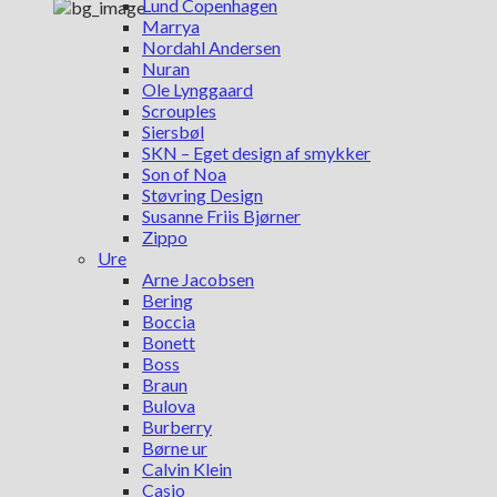
Lund Copenhagen
Marrya
Nordahl Andersen
Nuran
Ole Lynggaard
Scrouples
Siersbøl
SKN – Eget design af smykker
Son of Noa
Støvring Design
Susanne Friis Bjørner
Zippo
Ure
Arne Jacobsen
Bering
Boccia
Bonett
Boss
Braun
Bulova
Burberry
Børne ur
Calvin Klein
Casio