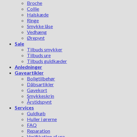
Broche
Collie
Halskæde
Ringe
Smykke låse
Vedhæng
Ørepynt
Sale
Tilbuds smykker
Tilbuds ure
Tilbuds guldkæder
Anledninger
Gaveartikler
Boligtilbehør
Dåbsartikler
Gavekort
Smykkeskrin
Årstidspynt
Services
Guldkøb
Huller i ørerne
FAQ
Reparation
Verifikation af ure