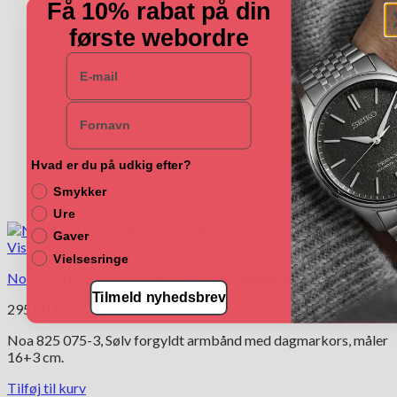
Få 10% rabat på din
første webordre
E-mail
Navn
Hvad er du på udkig efter?
Smykker
Ure
Gaver
Vis
Vielsesringe
Noa 825 075-3 sølv fg. armbånd med dagmarkors
Tilmeld nyhedsbrev
295.00
kr.
Noa 825 075-3, Sølv forgyldt armbånd med dagmarkors, måler
16+3 cm.
Tilføj til kurv