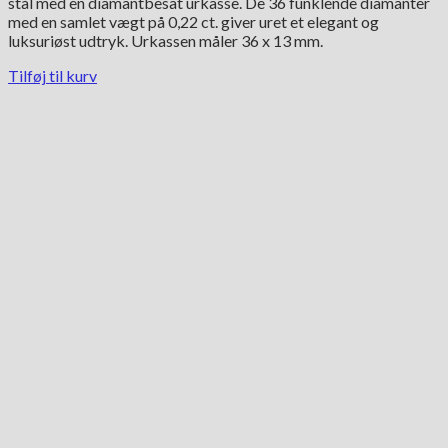
stål med en diamantbesat urkasse. De 36 funklende diamanter
var:
er:
med en samlet vægt på 0,22 ct. giver uret et elegant og
16,600.00 kr..
8,300.00 kr..
luksuriøst udtryk. Urkassen måler 36 x 13 mm.
Tilføj til kurv