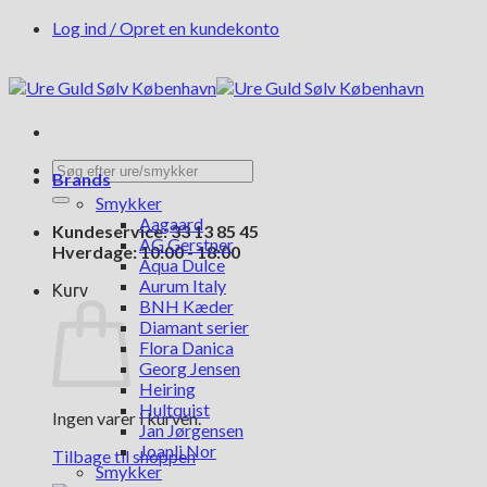
Fortsæt
Log ind / Opret en kundekonto
til
indhold
Søg
Brands
efter:
Smykker
Aagaard
Kundeservice: 33 13 85 45
AG Gerstner
Hverdage: 10:00 - 18:00
Aqua Dulce
Aurum Italy
Kurv
BNH Kæder
Diamant serier
Flora Danica
Georg Jensen
Heiring
Hultquist
Ingen varer i kurven.
Jan Jørgensen
Joanli Nor
Tilbage til shoppen
Smykker