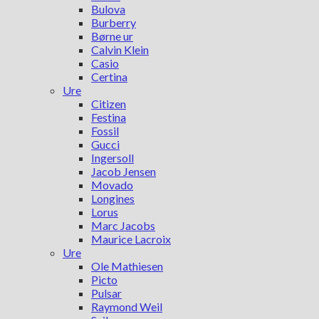
Bulova
Burberry
Børne ur
Calvin Klein
Casio
Certina
Ure
Citizen
Festina
Fossil
Gucci
Ingersoll
Jacob Jensen
Movado
Longines
Lorus
Marc Jacobs
Maurice Lacroix
Ure
Ole Mathiesen
Picto
Pulsar
Raymond Weil