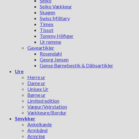
Seiko
Seiko Vækkeur
Skagen
Swiss Military
Timex
Tissot
Tommy Hilfiger
Ur remme
Gaveartikler
Rosendahl
Georg Jensen
Gense Børnebestik & Dåbsartikler
Ure
Herre ur
Dame ur
Unisex Ur
Børne ur
Limited edition
Vægur/Vejrstation
Vækkeure/Bordur
Smykker
Ankelkæde
Armbånd
Armring