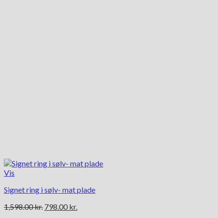
Vis
Signet ring i sølv- mat plade
Den
Den
1,598.00
kr.
798.00
kr.
oprindelige
aktuelle