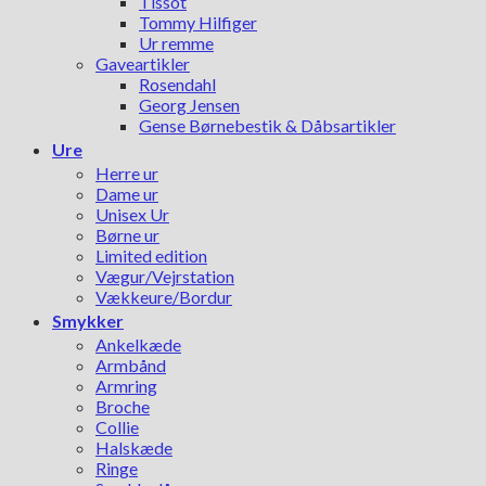
Tissot
Tommy Hilfiger
Ur remme
Gaveartikler
Rosendahl
Georg Jensen
Gense Børnebestik & Dåbsartikler
Ure
Herre ur
Dame ur
Unisex Ur
Børne ur
Limited edition
Vægur/Vejrstation
Vækkeure/Bordur
Smykker
Ankelkæde
Armbånd
Armring
Broche
Collie
Halskæde
Ringe