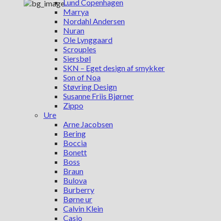
Lund Copenhagen
Marrya
Nordahl Andersen
Nuran
Ole Lynggaard
Scrouples
Siersbøl
SKN – Eget design af smykker
Son of Noa
Støvring Design
Susanne Friis Bjørner
Zippo
Ure
Arne Jacobsen
Bering
Boccia
Bonett
Boss
Braun
Bulova
Burberry
Børne ur
Calvin Klein
Casio