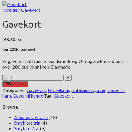
Forside
/
Gavekort
Gavekort
500.00
kr.
Et gavekort til Danske Guldsmede og Urmagere kan indløses i
over 200 butikker i hele Danmark
Gavekort
antal
Tilføj til kurv
Kategorier:
Gavekort
,
Fødselsdag
,
Jubilæumsgaver
,
Gaver til
ham
,
Gaver til hende
Tag:
Gavekort
Browse
Alliance solitaire
(13)
Smykkeskrin
(4)
Smykke låse
(6)