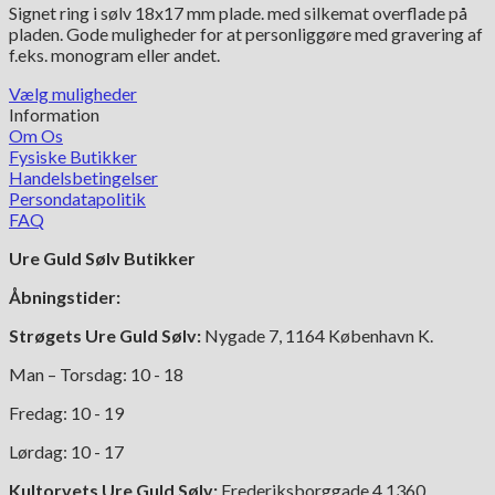
Signet ring i sølv 18x17 mm plade. med silkemat overflade på
pris
pris
pladen. Gode muligheder for at personliggøre med gravering af
var:
er:
f.eks. monogram eller andet.
1,598.00 kr..
798.00 kr..
Vælg muligheder
Dette
Information
vare
Om Os
har
Fysiske Butikker
flere
Handelsbetingelser
varianter.
Persondatapolitik
Mulighederne
FAQ
kan
Ure Guld Sølv Butikker
vælges
på
Åbningstider:
varesiden
Strøgets Ure Guld Sølv:
Nygade 7, 1164 København K.
Man – Torsdag: 10 - 18
Fredag: 10 - 19
Lørdag: 10 - 17
Kultorvets Ure Guld Sølv:
Frederiksborggade 4,1360