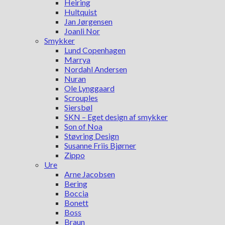
Heiring
Hultquist
Jan Jørgensen
Joanli Nor
Smykker
Lund Copenhagen
Marrya
Nordahl Andersen
Nuran
Ole Lynggaard
Scrouples
Siersbøl
SKN – Eget design af smykker
Son of Noa
Støvring Design
Susanne Friis Bjørner
Zippo
Ure
Arne Jacobsen
Bering
Boccia
Bonett
Boss
Braun