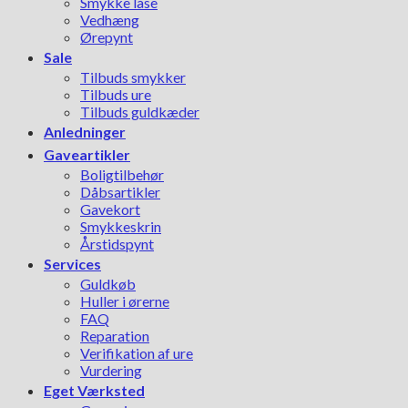
Smykke låse
Vedhæng
Ørepynt
Sale
Tilbuds smykker
Tilbuds ure
Tilbuds guldkæder
Anledninger
Gaveartikler
Boligtilbehør
Dåbsartikler
Gavekort
Smykkeskrin
Årstidspynt
Services
Guldkøb
Huller i ørerne
FAQ
Reparation
Verifikation af ure
Vurdering
Eget Værksted