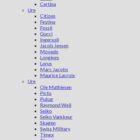
Certina
Ure
Citizen
Festina
Fossil
Gucci
Ingersoll
Jacob Jensen
Movado
Longines
Lorus
Marc Jacobs
Maurice Lacroix
Ure
Ole Mathiesen
Picto
Pulsar
Raymond Weil
Seiko
Seiko Vækkeur
Skagen
Swiss Military
Timex