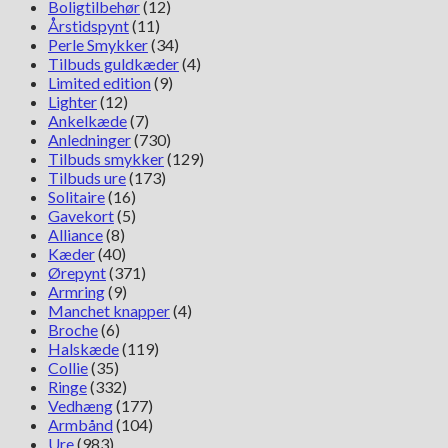
Boligtilbehør
(12)
Årstidspynt
(11)
Perle Smykker
(34)
Tilbuds guldkæder
(4)
Limited edition
(9)
Lighter
(12)
Ankelkæde
(7)
Anledninger
(730)
Tilbuds smykker
(129)
Tilbuds ure
(173)
Solitaire
(16)
Gavekort
(5)
Alliance
(8)
Kæder
(40)
Ørepynt
(371)
Armring
(9)
Manchet knapper
(4)
Broche
(6)
Halskæde
(119)
Collie
(35)
Ringe
(332)
Vedhæng
(177)
Armbånd
(104)
Ure
(983)