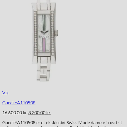
Vis
Gucci YA110508
Den
Den
16,600.00
kr.
8,300.00
kr.
oprindelige
aktuelle
Gucci YA110508 er et eksklusivt Swiss Made dameur i rustfrit
pris
pris