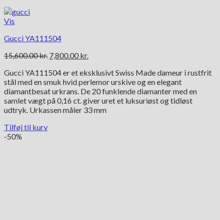
Vis
Gucci YA111504
Den
Den
15,600.00
kr.
7,800.00
kr.
oprindelige
aktuelle
Gucci YA111504 er et eksklusivt Swiss Made dameur i rustfrit
pris
pris
stål med en smuk hvid perlemor urskive og en elegant
var:
er:
diamantbesat urkrans. De 20 funklende diamanter med en
15,600.00 kr..
7,800.00 kr..
samlet vægt på 0,16 ct. giver uret et luksuriøst og tidløst
udtryk. Urkassen måler 33 mm
Tilføj til kurv
-50%