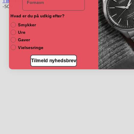
Tilføj til kurv
-50%
Hvad er du på udkig efter?
Smykker
Ure
Gaver
Vielsesringe
Tilmeld nyhedsbrev