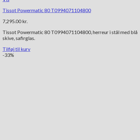
Tissot Powermatic 80 T0994071104800
7,295.00
kr.
Tissot Powermatic 80 T0994071104800, herreur i stål med blå
skive, safirglas.
Tilføj til kurv
-33%