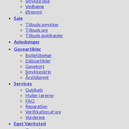
Smykke låse
Vedhæng
Ørepynt
Sale
Tilbuds smykker
Tilbuds ure
Tilbuds guldkæder
Anledninger
Gaveartikler
Boligtilbehør
Dåbsartikler
Gavekort
Smykkeskrin
Årstidspynt
Services
Guldkøb
Huller i ørerne
FAQ
Reparation
Verifikation af ure
Vurdering
Eget Værksted