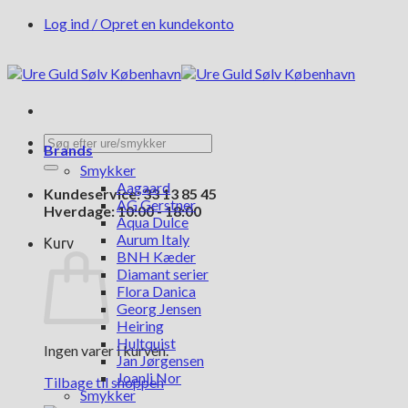
Fortsæt
Log ind / Opret en kundekonto
til
indhold
Søg
Brands
efter:
Smykker
Aagaard
Kundeservice: 33 13 85 45
AG Gerstner
Hverdage: 10:00 - 18:00
Aqua Dulce
Aurum Italy
Kurv
BNH Kæder
Diamant serier
Flora Danica
Georg Jensen
Heiring
Hultquist
Ingen varer i kurven.
Jan Jørgensen
Joanli Nor
Tilbage til shoppen
Smykker