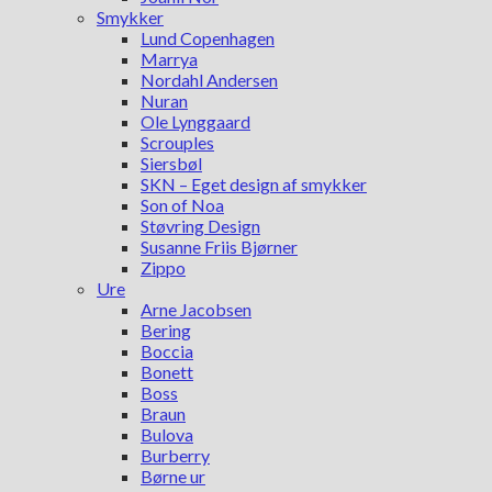
Smykker
Lund Copenhagen
Marrya
Nordahl Andersen
Nuran
Ole Lynggaard
Scrouples
Siersbøl
SKN – Eget design af smykker
Son of Noa
Støvring Design
Susanne Friis Bjørner
Zippo
Ure
Arne Jacobsen
Bering
Boccia
Bonett
Boss
Braun
Bulova
Burberry
Børne ur