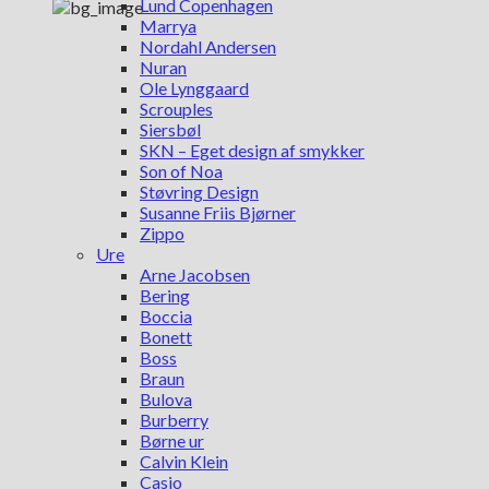
Lund Copenhagen
Marrya
Nordahl Andersen
Nuran
Ole Lynggaard
Scrouples
Siersbøl
SKN – Eget design af smykker
Son of Noa
Støvring Design
Susanne Friis Bjørner
Zippo
Ure
Arne Jacobsen
Bering
Boccia
Bonett
Boss
Braun
Bulova
Burberry
Børne ur
Calvin Klein
Casio