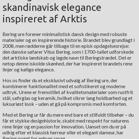
skandinavisk elegance
inspireret af Arktis
Bering ure forener minimalistisk dansk design med robuste
materialer og en inspirerende historie. Brandet blev grundlagt i
2008, men rødderne går tilbage til en episk opdagelsesrejse:
den danske søfarer Vitus Bering, som i 1700-tallet udforskede
det arktiske landskab og lagde navn til Beringstrædet. Det er
netop denne iskolde skønhed, der har inspireret brandets rene
linjer og kølige elegance.
Hos os finder du et eksklusivt udvalg af Bering ure, der
kombinerer funktionalitet med et sofistikeret og moderne
udtryk. Urene er fremstillet af kvalitetsmaterialer som rustfrit
stål, safirglas og keramik, hvilket sikrer lang holdbarhed og et
luksuriøst look – uden at gå på kompromis med komforten.
Med et Bering ur får du mere end bare et stilfuldt tilbehør – du
får et stykke designhistorie, skabt med respekt for naturens
rene linjer og en passion for innovation. Uanset om du er på
udkig efter et klassisk herreur eller et elegant dameur, har
Bering noget for enhver smag.