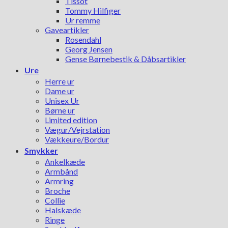
Tissot
Tommy Hilfiger
Ur remme
Gaveartikler
Rosendahl
Georg Jensen
Gense Børnebestik & Dåbsartikler
Ure
Herre ur
Dame ur
Unisex Ur
Børne ur
Limited edition
Vægur/Vejrstation
Vækkeure/Bordur
Smykker
Ankelkæde
Armbånd
Armring
Broche
Collie
Halskæde
Ringe