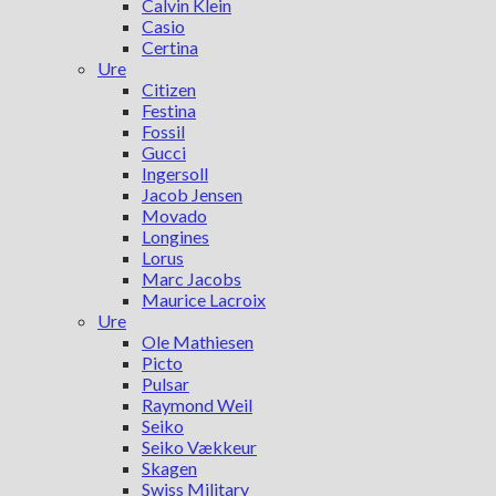
Calvin Klein
Casio
Certina
Ure
Citizen
Festina
Fossil
Gucci
Ingersoll
Jacob Jensen
Movado
Longines
Lorus
Marc Jacobs
Maurice Lacroix
Ure
Ole Mathiesen
Picto
Pulsar
Raymond Weil
Seiko
Seiko Vækkeur
Skagen
Swiss Military