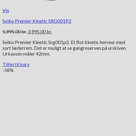
Vis
Seiko Premier Kinetic SRG001P2
Den
Den
5,995.00
kr.
3,995.00
kr.
oprindelige
aktuelle
Seiko Premier Kinetic Srg001p2. Et flot kinetic herreur med
pris
pris
sort læderrem. Det er muligt at se gangreserven på urskiven.
var:
er:
Urkassen måler 42mm.
5,995.00 kr..
3,995.00 kr..
Tilføj til kurv
-58%