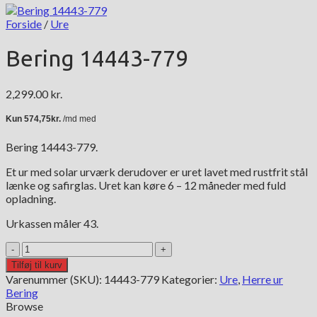
Forside
/
Ure
Bering 14443-779
2,299.00
kr.
Bering 14443-779.
Et ur med solar urværk derudover er uret lavet med rustfrit stål
lænke og safirglas. Uret kan køre 6 – 12 måneder med fuld
opladning.
Urkassen måler 43.
Bering
14443-
Tilføj til kurv
779
Varenummer (SKU):
14443-779
Kategorier:
Ure
,
Herre ur
antal
Bering
Browse