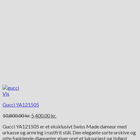
Vis
Gucci YA121505
Den
Den
10,800.00
kr.
5,400.00
kr.
oprindelige
aktuelle
Gucci YA121505 er et eksklusivt Swiss Made dameur med
pris
pris
urkasse og armring i rustfrit stål. Den elegante sorte urskive og
var:
er:
otte funklende diamanter giver uret et luksuriøst og tidløst
10,800.00 kr..
5,400.00 kr..