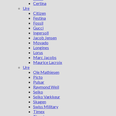
Certina
Ure
Citizen
Festina
Fossil
Gucci
Ingersoll
Jacob Jensen
Movado
Longines
Lorus
Marc Jacobs
Maurice Lacroix
Ure
Ole Mathiesen
Picto
Pulsar
Raymond Weil
Seiko
Seiko Vækkeur
Skagen
Swiss Military
Timex