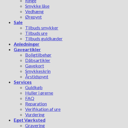
Ringe
Smykke låse
Vedhæng
Ørepynt
Sale
Tilbuds smykker
Tilbuds ure
Tilbuds guldkæder
Anledninger
Gaveartikler
Boligtilbehør
Dåbsartikler
Gavekort
Smykkeskrin
Årstidspynt
Services
Guldkøb
Huller i ørerne
FAQ
Reparation
Verifikation af ure
Vurdering
Eget Værksted
Gravering