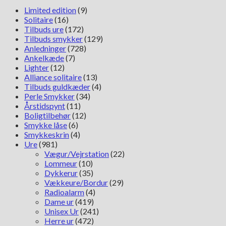
Limited edition
(9)
Solitaire
(16)
Tilbuds ure
(172)
Tilbuds smykker
(129)
Anledninger
(728)
Ankelkæde
(7)
Lighter
(12)
Alliance solitaire
(13)
Tilbuds guldkæder
(4)
Perle Smykker
(34)
Årstidspynt
(11)
Boligtilbehør
(12)
Smykke låse
(6)
Smykkeskrin
(4)
Ure
(981)
Vægur/Vejrstation
(22)
Lommeur
(10)
Dykkerur
(35)
Vækkeure/Bordur
(29)
Radioalarm
(4)
Dame ur
(419)
Unisex Ur
(241)
Herre ur
(472)