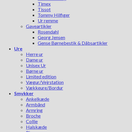
Timex
Tissot
Tommy Hilfiger
Ur remme
Gaveartikler
Rosendahl
Georg Jensen
Gense Børnebestik & Dåbsartikler
Ure
Herre ur
Dame ur
Unisex Ur
Børne ur
Limited edition
Vægur/Vejrstation
Vækkeure/Bordur
Smykker
Ankelkæde
Armbånd
Armring
Broche
Collie
Halskæde