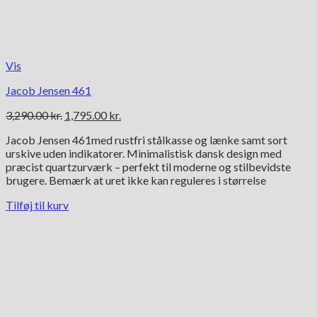
Vis
Jacob Jensen 461
Den
Den
3,290.00
kr.
1,795.00
kr.
oprindelige
aktuelle
Jacob Jensen 461med rustfri stålkasse og lænke samt sort
pris
pris
urskive uden indikatorer. Minimalistisk dansk design med
var:
er:
præcist quartzurværk – perfekt til moderne og stilbevidste
3,290.00 kr..
1,795.00 kr..
brugere. Bemærk at uret ikke kan reguleres i størrelse
Tilføj til kurv