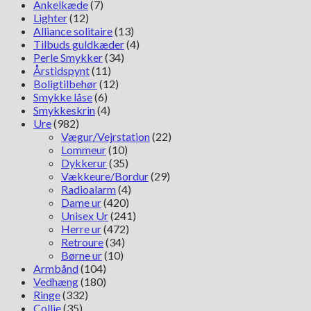
Ankelkæde
(7)
Lighter
(12)
Alliance solitaire
(13)
Tilbuds guldkæder
(4)
Perle Smykker
(34)
Årstidspynt
(11)
Boligtilbehør
(12)
Smykke låse
(6)
Smykkeskrin
(4)
Ure
(982)
Vægur/Vejrstation
(22)
Lommeur
(10)
Dykkerur
(35)
Vækkeure/Bordur
(29)
Radioalarm
(4)
Dame ur
(420)
Unisex Ur
(241)
Herre ur
(472)
Retroure
(34)
Børne ur
(10)
Armbånd
(104)
Vedhæng
(180)
Ringe
(332)
Collie
(35)