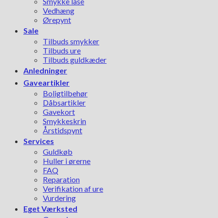
Smykke låse
Vedhæng
Ørepynt
Sale
Tilbuds smykker
Tilbuds ure
Tilbuds guldkæder
Anledninger
Gaveartikler
Boligtilbehør
Dåbsartikler
Gavekort
Smykkeskrin
Årstidspynt
Services
Guldkøb
Huller i ørerne
FAQ
Reparation
Verifikation af ure
Vurdering
Eget Værksted