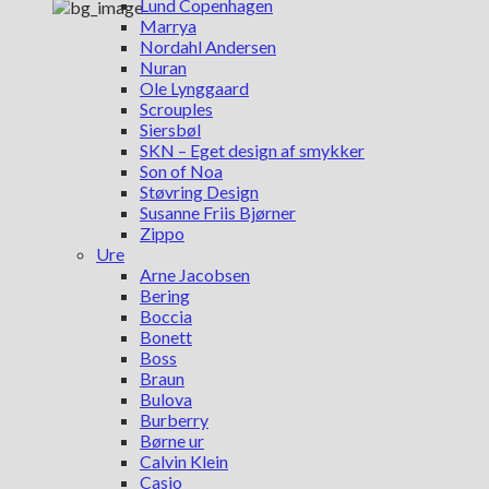
Lund Copenhagen
Marrya
Nordahl Andersen
Nuran
Ole Lynggaard
Scrouples
Siersbøl
SKN – Eget design af smykker
Son of Noa
Støvring Design
Susanne Friis Bjørner
Zippo
Ure
Arne Jacobsen
Bering
Boccia
Bonett
Boss
Braun
Bulova
Burberry
Børne ur
Calvin Klein
Casio