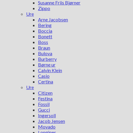
Susanne Friis Bjørner
Zippo
Ure
Arne Jacobsen
Bering
Boccia
Bonett
Boss
Braun
Bulova
Burberry
Børne ur
Calvin Klein
Casio
Certina
Ure
Citizen
Festina
Fossil
Gucci
Ingersoll
Jacob Jensen
Movado
Longines