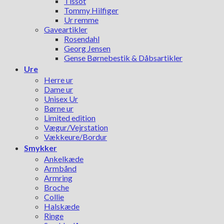
Tissot
Tommy Hilfiger
Ur remme
Gaveartikler
Rosendahl
Georg Jensen
Gense Børnebestik & Dåbsartikler
Ure
Herre ur
Dame ur
Unisex Ur
Børne ur
Limited edition
Vægur/Vejrstation
Vækkeure/Bordur
Smykker
Ankelkæde
Armbånd
Armring
Broche
Collie
Halskæde
Ringe