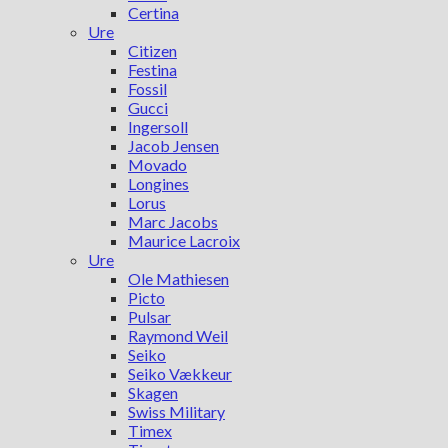
Certina
Ure
Citizen
Festina
Fossil
Gucci
Ingersoll
Jacob Jensen
Movado
Longines
Lorus
Marc Jacobs
Maurice Lacroix
Ure
Ole Mathiesen
Picto
Pulsar
Raymond Weil
Seiko
Seiko Vækkeur
Skagen
Swiss Military
Timex