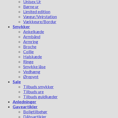
Unisex Ur
Børne ur
Limited edition
Vægur/Vejrstation
Vækkeure/Bordur
Smykker
Ankelkæde
Armbånd
Armring
Broche
Collie
Halskæde
Ringe
Smykke låse
Vedhæng
Ørepynt
Sale
Tilbuds smykker
Tilbuds ure
Tilbuds guldkæder
Anledninger
Gaveartikler
Boligtilbehør
Dåbsartikler