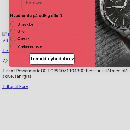
Hvad er du på udkig efter?
Smykker
Ure
Gaver
Vis
Vielsesringe
Tissot Powermatic 80 T0994071104800
Tilmeld nyhedsbrev
7,295.00
kr.
Tissot Powermatic 80 T0994071104800, herreur i stål med blå
skive, safirglas.
Tilføj til kurv