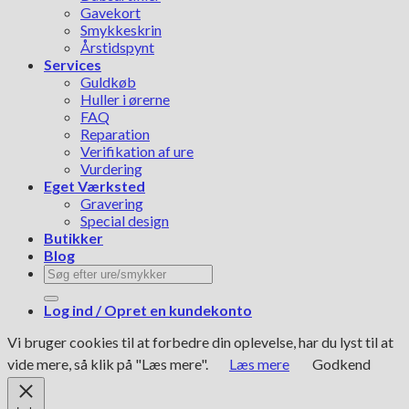
Gavekort
Smykkeskrin
Årstidspynt
Services
Guldkøb
Huller i ørerne
FAQ
Reparation
Verifikation af ure
Vurdering
Eget Værksted
Gravering
Special design
Butikker
Blog
Søg
efter:
Log ind / Opret en kundekonto
Vi bruger cookies til at forbedre din oplevelse, har du lyst til at
vide mere, så klik på "Læs mere".
Læs mere
Godkend