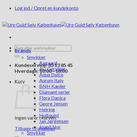
Fortsæt
Log ind / Opret en kundekonto
til
indhold
Søg
Brands
efter:
Smykker
Aagaard
Kundeservice: 33 13 85 45
AG Gerstner
Hverdage: 10:00 - 18:00
Aqua Dulce
Aurum Italy
Kurv
BNH Kæder
Diamant serier
Flora Danica
Georg Jensen
Heiring
Hultquist
Ingen varer i kurven.
Jan Jørgensen
Joanli Nor
Tilbage til shoppen
Smykker