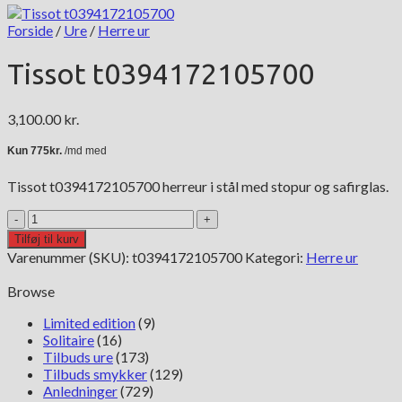
Forside
/
Ure
/
Herre ur
Tissot t0394172105700
3,100.00
kr.
Tissot t0394172105700 herreur i stål med stopur og safirglas.
Tissot
t0394172105700
Tilføj til kurv
antal
Varenummer (SKU):
t0394172105700
Kategori:
Herre ur
Browse
Limited edition
(9)
Solitaire
(16)
Tilbuds ure
(173)
Tilbuds smykker
(129)
Anledninger
(729)