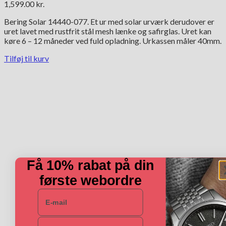
1,599.00
kr.
Bering Solar 14440-077. Et ur med solar urværk derudover er
uret lavet med rustfrit stål mesh lænke og safirglas. Uret kan
køre 6 – 12 måneder ved fuld opladning. Urkassen måler 40mm.
Tilføj til kurv
Få 10% rabat på din
første webordre
E-mail
Navn