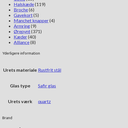
Halskæde
(119)
Broche
(6)
Gavekort
(5)
Manchet knapper
(4)
Armring
(9)
Ørepynt
(371)
Kæder
(40)
Alliance
(8)
Yderligere information
Urets materiale
Rustfrit stål
Glas type
Safir glas
Urets værk
quartz
Brand