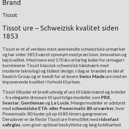
Brand
Tissot
Tissot ure – Schweizisk kvalitet siden
1853
Tissot er et af verdens mest anerkendte schweiziske urmærker
og har siden 1853 været synonym med præcision, innovation og
høj kvalitet. Med mere end 170 års erfaring inden for urmageri
kombinerer Tissot klassisk schweizisk håndværk med
moderne teknologi og tidløst design. I dag er brandet en del af
Swatch Group og er kendt for at levere
Swiss Made
ure med en
imponerende kvalitet i forhold til prisen.
Tissot tilbyder et bredt udvalg af ure til både mænd og kvinder
– fra elegante dressure til sportslige modeller som
PRX
,
Seastar
,
Gentleman
og
Le Locle
. Mange modeller er udstyret
med
schweiziske ETA- eller Powermatic 80-urværker
, hvor
Powermatic 80 byder på op til 80 timers gangreserve.
Derudover er de fleste Tissot ure fremstillet med
ridsefast
safirglas
, som giver optimal beskyttelse og lang holdbarhed.