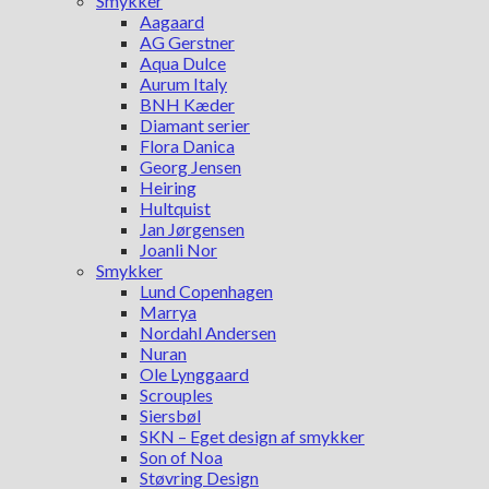
Smykker
Aagaard
AG Gerstner
Aqua Dulce
Aurum Italy
BNH Kæder
Diamant serier
Flora Danica
Georg Jensen
Heiring
Hultquist
Jan Jørgensen
Joanli Nor
Smykker
Lund Copenhagen
Marrya
Nordahl Andersen
Nuran
Ole Lynggaard
Scrouples
Siersbøl
SKN – Eget design af smykker
Son of Noa
Støvring Design