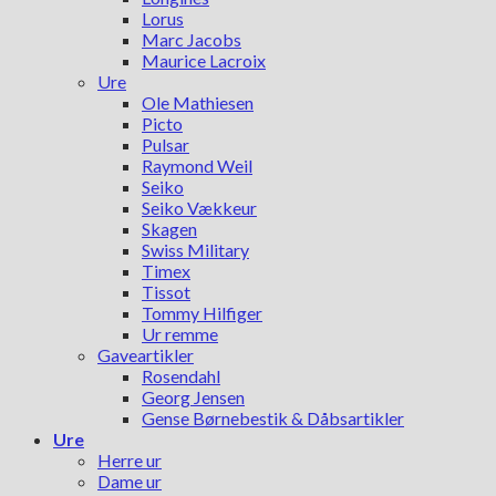
Lorus
Marc Jacobs
Maurice Lacroix
Ure
Ole Mathiesen
Picto
Pulsar
Raymond Weil
Seiko
Seiko Vækkeur
Skagen
Swiss Military
Timex
Tissot
Tommy Hilfiger
Ur remme
Gaveartikler
Rosendahl
Georg Jensen
Gense Børnebestik & Dåbsartikler
Ure
Herre ur
Dame ur