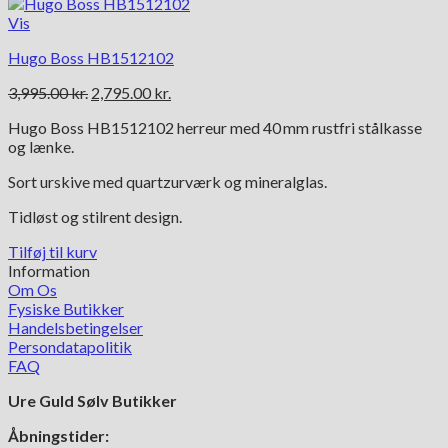
Vis
Hugo Boss HB1512102
Den
Den
3,995.00
kr.
2,795.00
kr.
oprindelige
aktuelle
Hugo Boss HB1512102 herreur med 40 mm rustfri stålkasse
pris
pris
og lænke.
var:
er:
3,995.00 kr..
2,795.00 kr..
Sort urskive med quartzurværk og mineralglas.
Tidløst og stilrent design.
Tilføj til kurv
Information
Om Os
Fysiske Butikker
Handelsbetingelser
Persondatapolitik
FAQ
Ure Guld Sølv Butikker
Åbningstider: