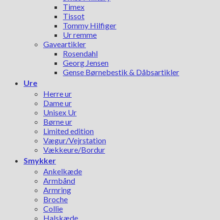
Timex
Tissot
Tommy Hilfiger
Ur remme
Gaveartikler
Rosendahl
Georg Jensen
Gense Børnebestik & Dåbsartikler
Ure
Herre ur
Dame ur
Unisex Ur
Børne ur
Limited edition
Vægur/Vejrstation
Vækkeure/Bordur
Smykker
Ankelkæde
Armbånd
Armring
Broche
Collie
Halskæde