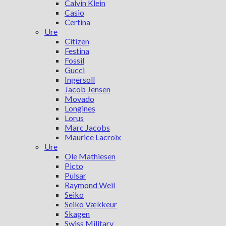
Calvin Klein
Casio
Certina
Ure
Citizen
Festina
Fossil
Gucci
Ingersoll
Jacob Jensen
Movado
Longines
Lorus
Marc Jacobs
Maurice Lacroix
Ure
Ole Mathiesen
Picto
Pulsar
Raymond Weil
Seiko
Seiko Vækkeur
Skagen
Swiss Military