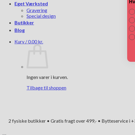
Hv
Eget Værksted
Gravering
Special design
Butikker
Blog
Kurv /
0.00
kr.
Ingen varer i kurven.
Tilbage til shoppen
2 fysiske butikker • Gratis fragt over 499,- • Bytteservice i 