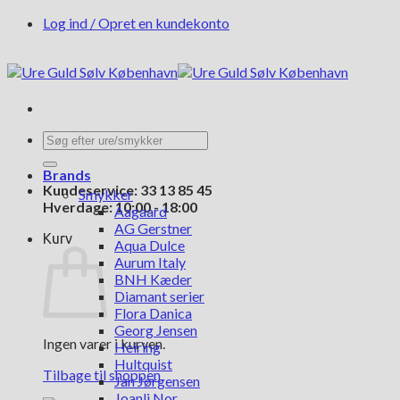
Fortsæt
Log ind / Opret en kundekonto
til
indhold
Søg
efter:
Brands
Kundeservice: 33 13 85 45
Smykker
Hverdage: 10:00 - 18:00
Aagaard
AG Gerstner
Kurv
Aqua Dulce
Aurum Italy
BNH Kæder
Diamant serier
Flora Danica
Georg Jensen
Ingen varer i kurven.
Heiring
Hultquist
Tilbage til shoppen
Jan Jørgensen
Joanli Nor