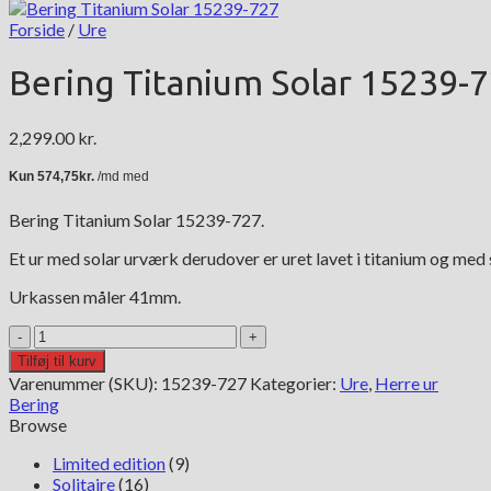
Forside
/
Ure
Bering Titanium Solar 15239-
2,299.00
kr.
Bering Titanium Solar 15239-727.
Et ur med solar urværk derudover er uret lavet i titanium og med 
Urkassen måler 41mm.
Bering
Titanium
Tilføj til kurv
Solar
Varenummer (SKU):
15239-727
Kategorier:
Ure
,
Herre ur
15239-
Bering
727
Browse
antal
Limited edition
(9)
Solitaire
(16)