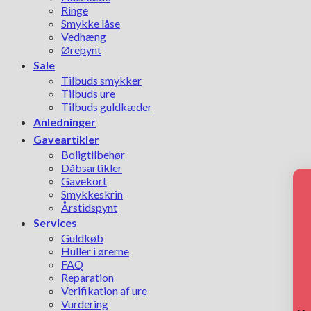
Ringe
Smykke låse
Vedhæng
Ørepynt
Sale
Tilbuds smykker
Tilbuds ure
Tilbuds guldkæder
Anledninger
Gaveartikler
Boligtilbehør
Dåbsartikler
Gavekort
Smykkeskrin
Årstidspynt
Services
Guldkøb
Huller i ørerne
FAQ
Reparation
Verifikation af ure
Vurdering