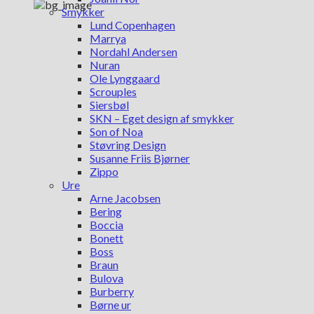
Smykker
Lund Copenhagen
Marrya
Nordahl Andersen
Nuran
Ole Lynggaard
Scrouples
Siersbøl
SKN – Eget design af smykker
Son of Noa
Støvring Design
Susanne Friis Bjørner
Zippo
Ure
Arne Jacobsen
Bering
Boccia
Bonett
Boss
Braun
Bulova
Burberry
Børne ur