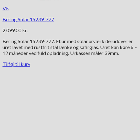
Vis
Bering Solar 15239-777
2,099.00
kr.
Bering Solar 15239-777. Et ur med solar urværk derudover er
uret lavet med rustfrit stål lænke og safirglas. Uret kan køre 6 –
12 måneder ved fuld opladning. Urkassen måler 39mm.
Tilføj til kurv