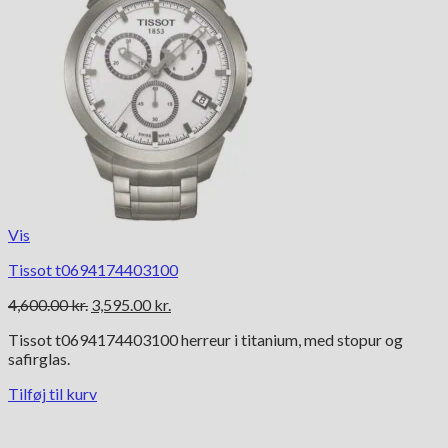
Vis
Tissot t0694174403100
Den
Den
4,600.00
kr.
3,595.00
kr.
oprindelige
aktuelle
Tissot t0694174403100 herreur i titanium, med stopur og
pris
pris
safirglas.
var:
er:
4,600.00 kr..
3,595.00 kr..
Tilføj til kurv