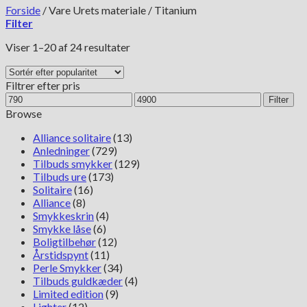
Forside
/
Vare Urets materiale
/
Titanium
Filter
Sorteret
Viser 1–20 af 24 resultater
efter
popularitet
Filtrer efter pris
Mindste
Højeste
Filter
pris
pris
Browse
Alliance solitaire
(13)
Anledninger
(729)
Tilbuds smykker
(129)
Tilbuds ure
(173)
Solitaire
(16)
Alliance
(8)
Smykkeskrin
(4)
Smykke låse
(6)
Boligtilbehør
(12)
Årstidspynt
(11)
Perle Smykker
(34)
Tilbuds guldkæder
(4)
Limited edition
(9)
Lighter
(12)