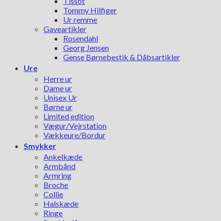
Tissot
Tommy Hilfiger
Ur remme
Gaveartikler
Rosendahl
Georg Jensen
Gense Børnebestik & Dåbsartikler
Ure
Herre ur
Dame ur
Unisex Ur
Børne ur
Limited edition
Vægur/Vejrstation
Vækkeure/Bordur
Smykker
Ankelkæde
Armbånd
Armring
Broche
Collie
Halskæde
Ringe