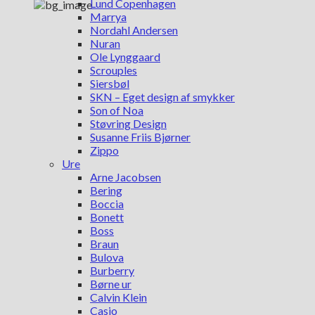
Lund Copenhagen
Marrya
Nordahl Andersen
Nuran
Ole Lynggaard
Scrouples
Siersbøl
SKN – Eget design af smykker
Son of Noa
Støvring Design
Susanne Friis Bjørner
Zippo
Ure
Arne Jacobsen
Bering
Boccia
Bonett
Boss
Braun
Bulova
Burberry
Børne ur
Calvin Klein
Casio