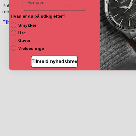
Pulsar pz5095 herreur i titanium Solar, med stopur og 100
meter vandtæt.
Hvad er du på udkig efter?
Tilføj til kurv
Smykker
Ure
Gaver
Vielsesringe
Tilmeld nyhedsbrev