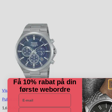
Få 10% rabat på din
første webordre
Vis
E-mail
Pulsar pz5095
1,695.00
kr.
Navn