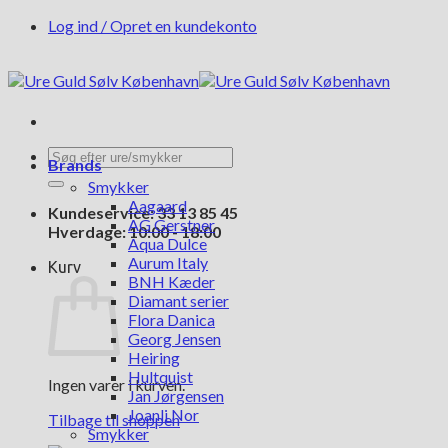
Fortsæt
Log ind / Opret en kundekonto
til
indhold
Søg
Brands
efter:
Smykker
Aagaard
Kundeservice: 33 13 85 45
AG Gerstner
Hverdage: 10:00 - 18:00
Aqua Dulce
Aurum Italy
Kurv
BNH Kæder
Diamant serier
Flora Danica
Georg Jensen
Heiring
Hultquist
Ingen varer i kurven.
Jan Jørgensen
Joanli Nor
Tilbage til shoppen
Smykker