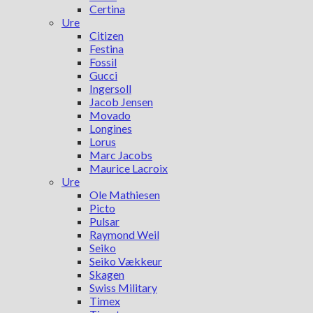
Certina
Ure
Citizen
Festina
Fossil
Gucci
Ingersoll
Jacob Jensen
Movado
Longines
Lorus
Marc Jacobs
Maurice Lacroix
Ure
Ole Mathiesen
Picto
Pulsar
Raymond Weil
Seiko
Seiko Vækkeur
Skagen
Swiss Military
Timex