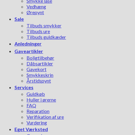
Smykke låse
Vedhæng
Ørepynt
Sale
Tilbuds smykker
Tilbuds ure
Tilbuds guldkæder
Anledninger
Gaveartikler
Boligtilbehør
Dåbsartikler
Gavekort
Smykkeskrin
Årstidspynt
Services
Guldkøb
Huller i ørerne
FAQ
Reparation
Verifikation af ure
Vurdering
Eget Værksted