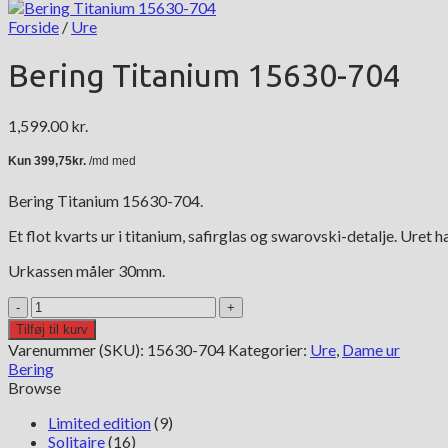
Forside
/
Ure
Bering Titanium 15630-704
1,599.00
kr.
Bering Titanium 15630-704.
Et flot kvarts ur i titanium, safirglas og swarovski-detalje. Uret
Urkassen måler 30mm.
Bering
Titanium
Tilføj til kurv
15630-
Varenummer (SKU):
15630-704
Kategorier:
Ure
,
Dame ur
704
Bering
antal
Browse
Limited edition
(9)
Solitaire
(16)