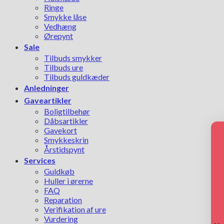
Ringe
Smykke låse
Vedhæng
Ørepynt
Sale
Tilbuds smykker
Tilbuds ure
Tilbuds guldkæder
Anledninger
Gaveartikler
Boligtilbehør
Dåbsartikler
Gavekort
Smykkeskrin
Årstidspynt
Services
Guldkøb
Huller i ørerne
FAQ
Reparation
Verifikation af ure
Vurdering