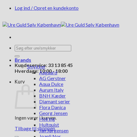
Fortsæt
Log ind / Opret en kundekonto
til
indhold
Søg
efter:
Brands
Kundeservice: 33 13 85 45
Smykker
Hverdage: 10:00 - 18:00
Aagaard
AG Gerstner
Kurv
Aqua Dulce
Aurum Italy
BNH Kæder
Diamant serier
Flora Danica
Georg Jensen
Ingen varer i kurven.
Heiring
Hultquist
Tilbage til shoppen
Jan Jørgensen
Joanli Nor