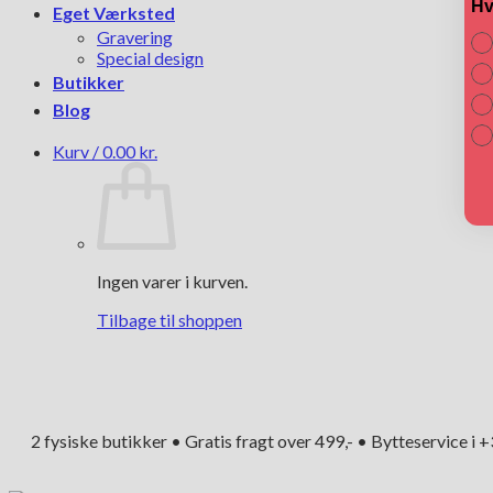
Hv
Eget Værksted
Gravering
Special design
Butikker
Blog
Kurv /
0.00
kr.
Ingen varer i kurven.
Tilbage til shoppen
2 fysiske butikker • Gratis fragt over 499,- • Bytteservice i 