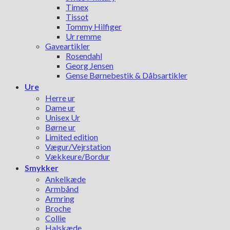
Timex
Tissot
Tommy Hilfiger
Ur remme
Gaveartikler
Rosendahl
Georg Jensen
Gense Børnebestik & Dåbsartikler
Ure
Herre ur
Dame ur
Unisex Ur
Børne ur
Limited edition
Vægur/Vejrstation
Vækkeure/Bordur
Smykker
Ankelkæde
Armbånd
Armring
Broche
Collie
Halskæde