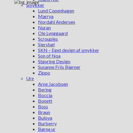
Smykker
Lund Copenhagen
Marrya
Nordahl Andersen
Nuran
Ole Lynggaard
Scrouples
Siersbøl
SKN – Eget design af smykker
Son of Noa
Støvring Design
Susanne Friis Bjørner
Zippo
Ure
Arne Jacobsen
Bering
Boccia
Bonett
Boss
Braun
Bulova
Burberry
Børne ur