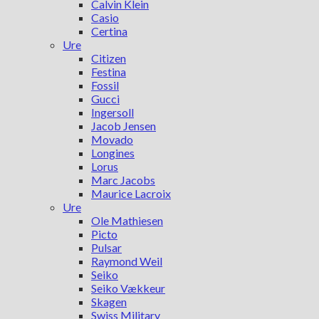
Calvin Klein
Casio
Certina
Ure
Citizen
Festina
Fossil
Gucci
Ingersoll
Jacob Jensen
Movado
Longines
Lorus
Marc Jacobs
Maurice Lacroix
Ure
Ole Mathiesen
Picto
Pulsar
Raymond Weil
Seiko
Seiko Vækkeur
Skagen
Swiss Military