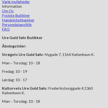
Vælg muligheder
Dette
Information
vare
Om Os
har
Fysiske Butikker
flere
Handelsbetingelser
varianter.
Persondatapolitik
Mulighederne
FAQ
kan
Ure Guld Sølv Butikker
vælges
på
Åbningstider:
varesiden
Strøgets Ure Guld Sølv:
Nygade 7, 1164 København K.
Man – Torsdag: 10 - 18
Fredag: 10 - 19
Lørdag: 10 - 17
Kultorvets Ure Guld Sølv:
Frederiksborggade 4,1360
København K.
Man – Torsdag: 10 - 18