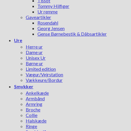
Tissot
Tommy Hilfiger
Ur remme
Gaveartikler
Rosendahl
Georg Jensen
Gense Børnebestik & Dåbsartikler
Ure
Herre ur
Dame ur
Unisex Ur
Børne ur
Limited edition
Vægur/Vejrstation
Vækkeure/Bordur
Smykker
Ankelkæde
Armbånd
Armring
Broche
Collie
Halskæde
Ringe