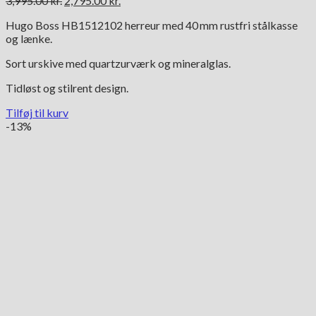
3,995.00
kr.
2,795.00
kr.
oprindelige
aktuelle
Hugo Boss HB1512102 herreur med 40 mm rustfri stålkasse
pris
pris
og lænke.
var:
er:
3,995.00 kr..
2,795.00 kr..
Sort urskive med quartzurværk og mineralglas.
Tidløst og stilrent design.
Tilføj til kurv
-13%