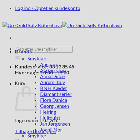
Fortsæt
Log ind / Opret en kundekonto
til
indhold
Søg
Brands
efter:
Smykker
Aagaard
Kundeservice: 33 13 85 45
AG Gerstner
Hverdage: 10:00 - 18:00
Aqua Dulce
Aurum Italy
Kurv
BNH Kæder
Diamant serier
Flora Danica
Georg Jensen
Heiring
Hultquist
Ingen varer i kurven.
Jan Jørgensen
Joanli Nor
Tilbage til shoppen
Smykker