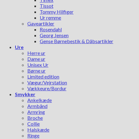
Tissot
Tommy Hilfiger
Ur remme
Gaveartikler
Rosendahl
Georg Jensen
Gense Børnebestik & Dåbsartikler
Ure
Herre ur
Dame ur
Unisex Ur
Børne ur
Limited edition
Vægur/Vejrstation
Vækkeure/Bordur
Smykker
Ankelkæde
Armbånd
Armring
Broche
Collie
Halskæde
Ringe