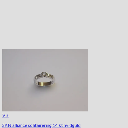
Vis
SKN alliance solitairering 14 kt hvidguld