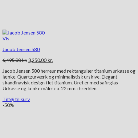
Vis
Jacob Jensen 580
Den
Den
6,495.00
kr.
3,250.00
kr.
oprindelige
aktuelle
Jacob Jensen 580 herreur med rektangulær titanium urkasse og
pris
pris
lænke. Quartzurværk og minimalistisk urskive. Elegant
var:
er:
skandinavisk design i let titanium. Uret er med safirglas
6,495.00 kr..
3,250.00 kr..
Urkasse og lænke måler ca. 22 mm i bredden.
Tilføj til kurv
-50%