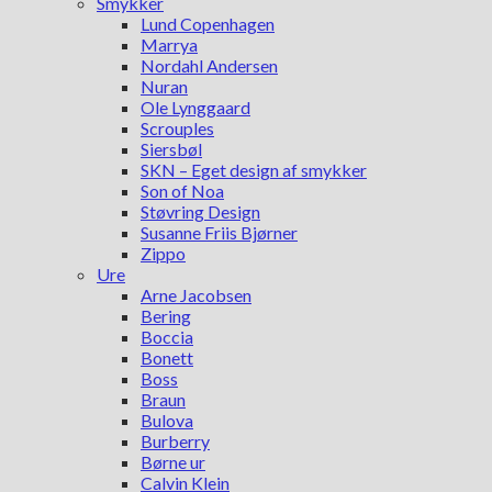
Smykker
Lund Copenhagen
Marrya
Nordahl Andersen
Nuran
Ole Lynggaard
Scrouples
Siersbøl
SKN – Eget design af smykker
Son of Noa
Støvring Design
Susanne Friis Bjørner
Zippo
Ure
Arne Jacobsen
Bering
Boccia
Bonett
Boss
Braun
Bulova
Burberry
Børne ur
Calvin Klein