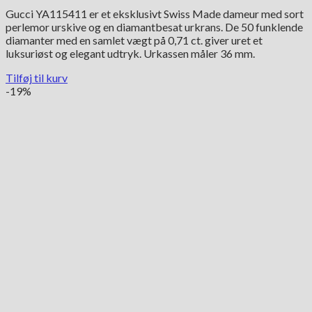
oprindelige
aktuelle
Gucci YA115411 er et eksklusivt Swiss Made dameur med sort
pris
pris
perlemor urskive og en diamantbesat urkrans. De 50 funklende
var:
er:
diamanter med en samlet vægt på 0,71 ct. giver uret et
39,100.00 kr..
19,550.00 kr..
luksuriøst og elegant udtryk. Urkassen måler 36 mm.
Tilføj til kurv
-19%