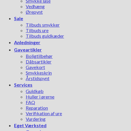
Smykke låse
Vedhæng
Ørepynt
Sale
Tilbuds smykker
Tilbuds ure
Tilbuds guldkæder
Anledninger
Gaveartikler
Boligtilbehør
Dåbsartikler
Gavekort
Smykkeskrin
Årstidspynt
Services
Guldkøb
Huller i ørerne
FAQ
Reparation
Verifikation af ure
Vurdering
Eget Værksted