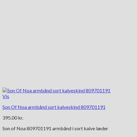
på
varesiden
Vis
Son Of Noa armbånd sort kalveskind 809701191
395.00
kr.
Son of Noa 809701191 armbånd i sort kalve læder