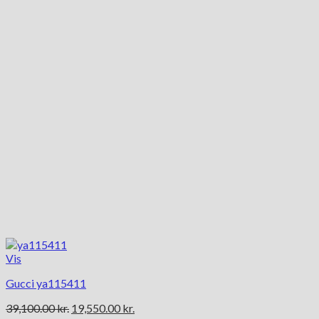
Vis
Gucci ya115411
Den
Den
39,100.00
kr.
19,550.00
kr.