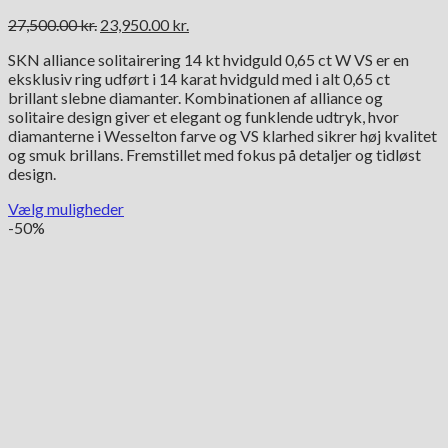
Den
Den
27,500.00
kr.
23,950.00
kr.
oprindelige
aktuelle
SKN alliance solitairering 14 kt hvidguld 0,65 ct W VS er en
pris
pris
eksklusiv ring udført i 14 karat hvidguld med i alt 0,65 ct
var:
er:
brillant slebne diamanter. Kombinationen af alliance og
27,500.00 kr..
23,950.00 kr..
solitaire design giver et elegant og funklende udtryk, hvor
diamanterne i Wesselton farve og VS klarhed sikrer høj kvalitet
og smuk brillans. Fremstillet med fokus på detaljer og tidløst
design.
Vælg muligheder
Dette
-50%
vare
har
flere
varianter.
Mulighederne
kan
vælges
på
varesiden