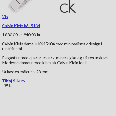
Vis
Calvin Klein k615104
Den
Den
1,880.00
kr.
940.00
kr.
oprindelige
aktuelle
Calvin Klein dameur K615104 med minimalistisk design i
pris
pris
rustfrit stål.
var:
er:
1,880.00 kr..
940.00 kr..
Elegant ur med quartz urværk, mineralglas og stilren urskive.
Moderne dameur med klassisk Calvin Klein look.
Urkassen måler ca. 28 mm.
Tilføj til kurv
-35%