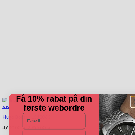
Få 10% rabat på din
første webordre
Vis
E-mail
Hugo Boss ur 1512063
Den
Den
4,640.00
kr.
2,995.00
kr.
Navn
oprindelige
aktuelle