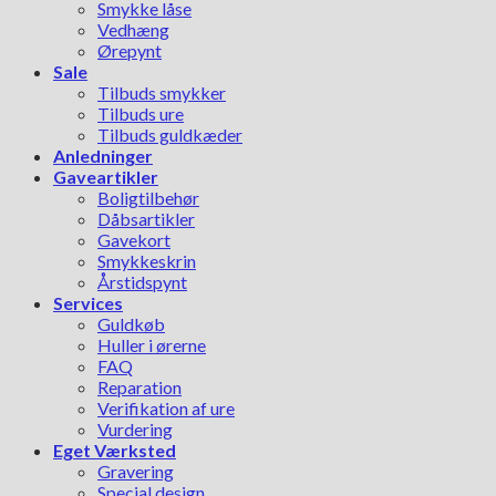
Smykke låse
Vedhæng
Ørepynt
Sale
Tilbuds smykker
Tilbuds ure
Tilbuds guldkæder
Anledninger
Gaveartikler
Boligtilbehør
Dåbsartikler
Gavekort
Smykkeskrin
Årstidspynt
Services
Guldkøb
Huller i ørerne
FAQ
Reparation
Verifikation af ure
Vurdering
Eget Værksted
Gravering
Special design