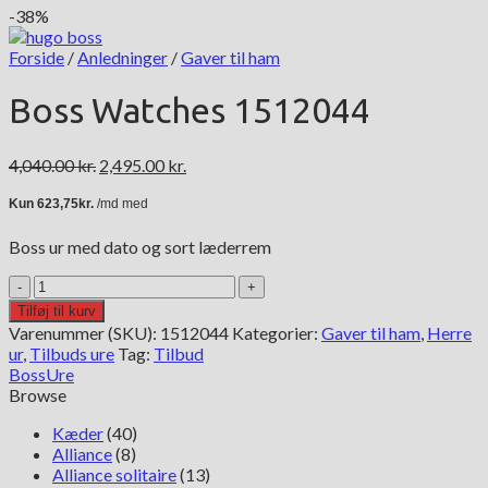
-38%
Forside
/
Anledninger
/
Gaver til ham
Boss Watches 1512044
Den
Den
4,040.00
kr.
2,495.00
kr.
oprindelige
aktuelle
pris
pris
var:
er:
Boss ur med dato og sort læderrem
4,040.00 kr..
2,495.00 kr..
Boss
Watches
Tilføj til kurv
1512044
Varenummer (SKU):
1512044
Kategorier:
Gaver til ham
,
Herre
antal
ur
,
Tilbuds ure
Tag:
Tilbud
Boss
Ure
Browse
Kæder
(40)
Alliance
(8)
Alliance solitaire
(13)