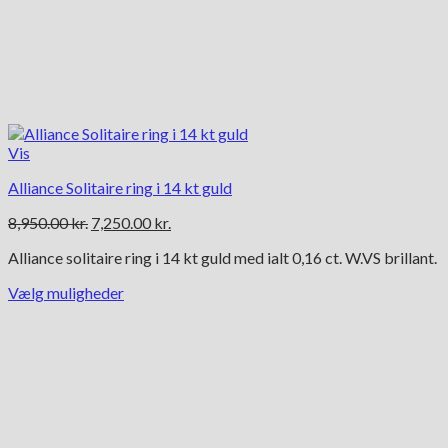
Vis
Alliance Solitaire ring i 14 kt guld
Den
Den
8,950.00
kr.
7,250.00
kr.
oprindelige
aktuelle
Alliance solitaire ring i 14 kt guld med ialt 0,16 ct. W.VS brillant.
pris
pris
var:
er:
Vælg muligheder
8,950.00 kr..
7,250.00 kr..
Dette
vare
har
flere
varianter.
Mulighederne
kan
vælges