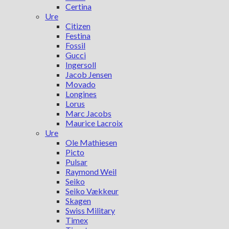
Certina
Ure
Citizen
Festina
Fossil
Gucci
Ingersoll
Jacob Jensen
Movado
Longines
Lorus
Marc Jacobs
Maurice Lacroix
Ure
Ole Mathiesen
Picto
Pulsar
Raymond Weil
Seiko
Seiko Vækkeur
Skagen
Swiss Military
Timex