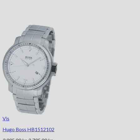
Vis
Hugo Boss HB1512102
Den
Den