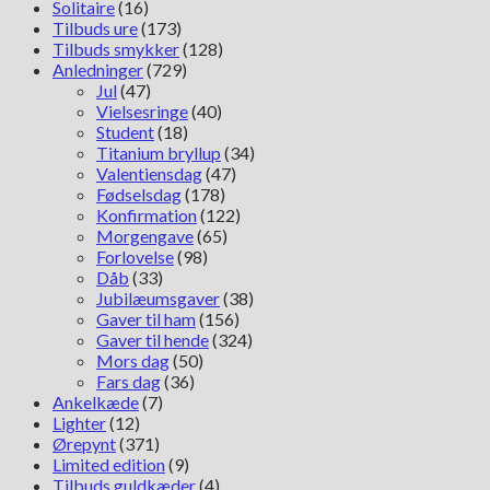
Solitaire
(16)
Tilbuds ure
(173)
Tilbuds smykker
(128)
Anledninger
(729)
Jul
(47)
Vielsesringe
(40)
Student
(18)
Titanium bryllup
(34)
Valentiensdag
(47)
Fødselsdag
(178)
Konfirmation
(122)
Morgengave
(65)
Forlovelse
(98)
Dåb
(33)
Jubilæumsgaver
(38)
Gaver til ham
(156)
Gaver til hende
(324)
Mors dag
(50)
Fars dag
(36)
Ankelkæde
(7)
Lighter
(12)
Ørepynt
(371)
Limited edition
(9)
Tilbuds guldkæder
(4)