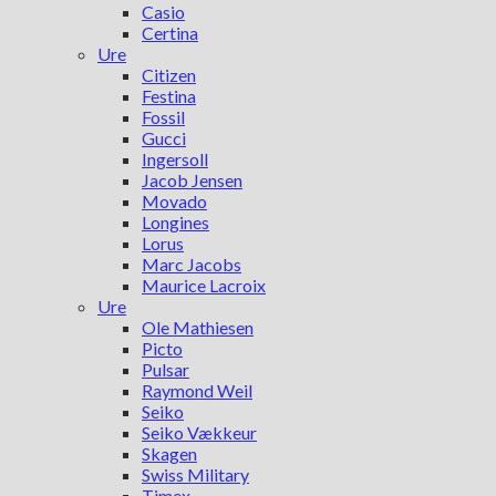
Casio
Certina
Ure
Citizen
Festina
Fossil
Gucci
Ingersoll
Jacob Jensen
Movado
Longines
Lorus
Marc Jacobs
Maurice Lacroix
Ure
Ole Mathiesen
Picto
Pulsar
Raymond Weil
Seiko
Seiko Vækkeur
Skagen
Swiss Military
Timex