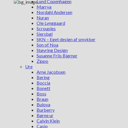
Lund Copenhagen
Marrya
Nordahl Andersen
Nuran
Ole Lynggaard
Scrouples
Siersbøl
SKN – Eget design af smykker
Son of Noa
Støvring Design
Susanne Friis Bjørner
Zippo
Ure
Arne Jacobsen
Bering
Boccia
Bonett
Boss
Braun
Bulova
Burberry
Børne ur
Calvin Klein
Casio