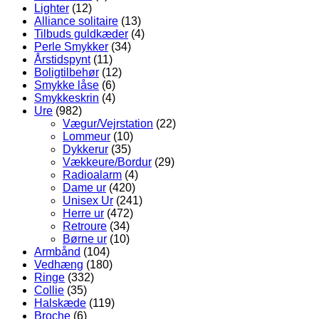
Lighter
(12)
Alliance solitaire
(13)
Tilbuds guldkæder
(4)
Perle Smykker
(34)
Årstidspynt
(11)
Boligtilbehør
(12)
Smykke låse
(6)
Smykkeskrin
(4)
Ure
(982)
Vægur/Vejrstation
(22)
Lommeur
(10)
Dykkerur
(35)
Vækkeure/Bordur
(29)
Radioalarm
(4)
Dame ur
(420)
Unisex Ur
(241)
Herre ur
(472)
Retroure
(34)
Børne ur
(10)
Armbånd
(104)
Vedhæng
(180)
Ringe
(332)
Collie
(35)
Halskæde
(119)
Broche
(6)