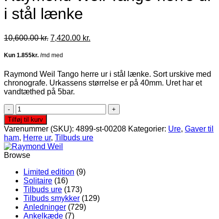
i stål lænke
Den
Den
10,600.00
kr.
7,420.00
kr.
oprindelige
aktuelle
pris
pris
var:
er:
10,600.00 kr..
7,420.00 kr..
Raymond Weil Tango herre ur i stål lænke. Sort urskive med
chronografe. Urkassens størrelse er på 40mm. Uret har et
vandtæthed på 5bar.
Raymond
Weil
Tilføj til kurv
Tango
Varenummer (SKU):
4899-st-00208
Kategorier:
Ure
,
Gaver til
herre
ham
,
Herre ur
,
Tilbuds ure
ur
i
Browse
stål
lænke
Limited edition
(9)
antal
Solitaire
(16)
Tilbuds ure
(173)
Tilbuds smykker
(129)
Anledninger
(729)
Ankelkæde
(7)