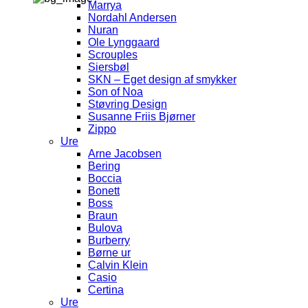
Marrya
Nordahl Andersen
Nuran
Ole Lynggaard
Scrouples
Siersbøl
SKN – Eget design af smykker
Son of Noa
Støvring Design
Susanne Friis Bjørner
Zippo
Ure
Arne Jacobsen
Bering
Boccia
Bonett
Boss
Braun
Bulova
Burberry
Børne ur
Calvin Klein
Casio
Certina
Ure