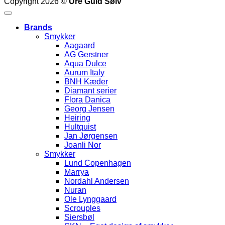
Copyright 2026 ©
Ure Guld Sølv
Brands
Smykker
Aagaard
AG Gerstner
Aqua Dulce
Aurum Italy
BNH Kæder
Diamant serier
Flora Danica
Georg Jensen
Heiring
Hultquist
Jan Jørgensen
Joanli Nor
Smykker
Lund Copenhagen
Marrya
Nordahl Andersen
Nuran
Ole Lynggaard
Scrouples
Siersbøl