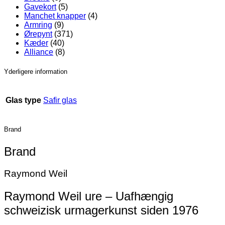
Gavekort
(5)
Manchet knapper
(4)
Armring
(9)
Ørepynt
(371)
Kæder
(40)
Alliance
(8)
Yderligere information
Glas type
Safir glas
Brand
Brand
Raymond Weil
Raymond Weil ure – Uafhængig
schweizisk urmagerkunst siden 1976