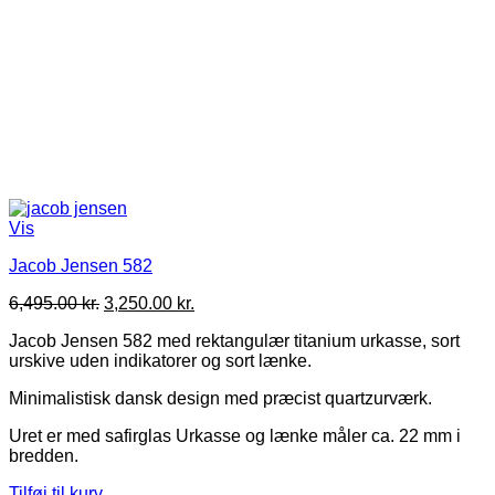
Vis
Jacob Jensen 582
Den
Den
6,495.00
kr.
3,250.00
kr.
oprindelige
aktuelle
Jacob Jensen 582 med rektangulær titanium urkasse, sort
pris
pris
urskive uden indikatorer og sort lænke.
var:
er:
6,495.00 kr..
3,250.00 kr..
Minimalistisk dansk design med præcist quartzurværk.
Uret er med safirglas Urkasse og lænke måler ca. 22 mm i
bredden.
Tilføj til kurv