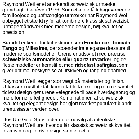
Raymond Weil er et anerkendt schweizisk urmærke,
grundlagt i Genève i 1976. Som et af de få tilbageværende
familieejede og uafhængige urmærker har Raymond Weil
opbygget et stærkt ry for at kombinere klassisk schweizisk
urmagerhåndværk med moderne design, høj kvalitet og
præcision.
Brandet er kendt for kollektioner som
Freelancer
,
Toccata
,
Tango
og
Millesime
, der spænder fra elegante dressure til
moderne sportsmodeller. Urene er udstyret med præcise
schweiziske automatiske eller quartz-urværker
, og de
fleste modeller er fremstillet med
ridsefast safirglas
, som
giver optimal beskyttelse af urskiven og lang holdbarhed.
Raymond Weil lægger stor vægt på materialer og finish.
Urkasser i rustfrit stål, komfortable lænker og remme samt et
tidløst design gør urene velegnede til både hverdagsbrug og
mere formelle lejligheder. Kombinationen af schweizisk
kvalitet og elegant design har gjort mærket populært blandt
urentusiaster verden over.
Hos Ure Guld Sølv finder du et udvalg af autentiske
Raymond Weil ure, hvor du får klassisk schweizisk kvalitet,
præcision og tidløst design samlet i ét ur.