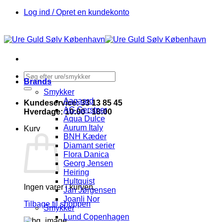
Fortsæt
Log ind / Opret en kundekonto
til
indhold
Søg
Brands
efter:
Smykker
Aagaard
Kundeservice: 33 13 85 45
AG Gerstner
Hverdage: 10:00 - 18:00
Aqua Dulce
Aurum Italy
Kurv
BNH Kæder
Diamant serier
Flora Danica
Georg Jensen
Heiring
Hultquist
Ingen varer i kurven.
Jan Jørgensen
Joanli Nor
Tilbage til shoppen
Smykker
Lund Copenhagen