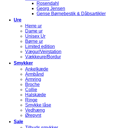
Rosendahl
Georg Jensen
Gense Børnebestik & Dåbsartikler
Ure
Herre ur
Dame ur
Unisex Ur
Børne ur
Limited edition
Vægur/Vejrstation
Vækkeure/Bordur
Smykker
Ankelkæde
Armbånd
Armring
Broche
Collie
Halskæde
Ringe
Smykke låse
Vedhæng
Ørepynt
Sale
Tilbuds smykker