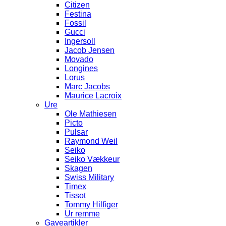
Citizen
Festina
Fossil
Gucci
Ingersoll
Jacob Jensen
Movado
Longines
Lorus
Marc Jacobs
Maurice Lacroix
Ure
Ole Mathiesen
Picto
Pulsar
Raymond Weil
Seiko
Seiko Vækkeur
Skagen
Swiss Military
Timex
Tissot
Tommy Hilfiger
Ur remme
Gaveartikler