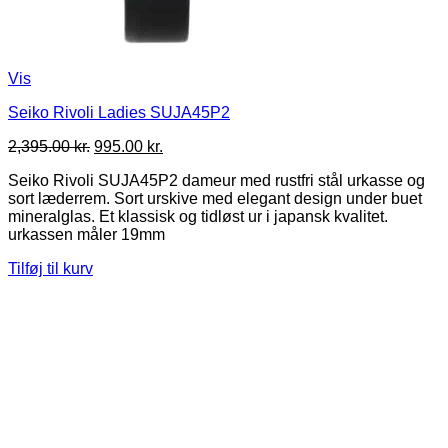
Vis
Seiko Rivoli Ladies SUJA45P2
Den
Den
2,395.00
kr.
995.00
kr.
oprindelige
aktuelle
Seiko Rivoli SUJA45P2 dameur med rustfri stål urkasse og
pris
pris
sort læderrem. Sort urskive med elegant design under buet
var:
er:
mineralglas. Et klassisk og tidløst ur i japansk kvalitet.
2,395.00 kr..
995.00 kr..
urkassen måler 19mm
Tilføj til kurv