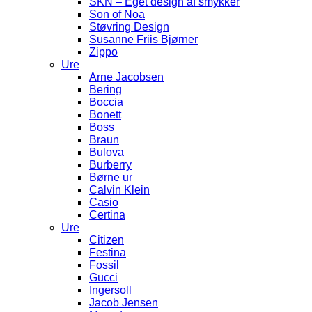
SKN – Eget design af smykker
Son of Noa
Støvring Design
Susanne Friis Bjørner
Zippo
Ure
Arne Jacobsen
Bering
Boccia
Bonett
Boss
Braun
Bulova
Burberry
Børne ur
Calvin Klein
Casio
Certina
Ure
Citizen
Festina
Fossil
Gucci
Ingersoll
Jacob Jensen