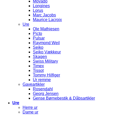
Movado
Longines
Lorus
Marc Jacobs
Maurice Lacroix
Ure
Ole Mathiesen
Picto
Pulsar
Raymond Weil
Seiko
Seiko Vækkeur
Skagen
Swiss Military
Timex
Tissot
Tommy Hilfiger
Ur remme
Gaveartikler
Rosendahl
Georg Jensen
Gense Børnebestik & Dåbsartikler
Ure
Herre ur
Dame ur