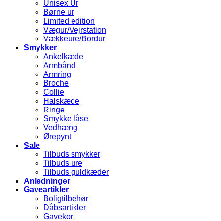
Unisex Ur
Børne ur
Limited edition
Vægur/Vejrstation
Vækkeure/Bordur
Smykker
Ankelkæde
Armbånd
Armring
Broche
Collie
Halskæde
Ringe
Smykke låse
Vedhæng
Ørepynt
Sale
Tilbuds smykker
Tilbuds ure
Tilbuds guldkæder
Anledninger
Gaveartikler
Boligtilbehør
Dåbsartikler
Gavekort