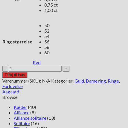
0,75 ct
1,00 ct
50
52
54
Ring størrelse
56
58
60
Ryd
Aagaard
Mary
Tilføj til kurv
14kt
Varenummer (SKU):
N/A
Kategorier:
Guld
,
Dame ring
,
Ringe
,
rødguld
Forlovelse
ring
Aagaard
antal
Browse
Kæder
(40)
Alliance
(8)
Alliance solitaire
(13)
Solitaire
(16)