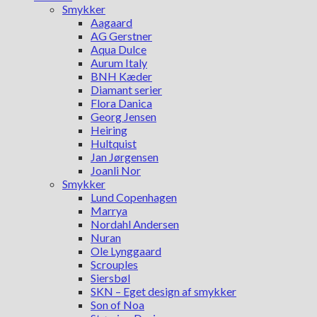
Smykker
Aagaard
AG Gerstner
Aqua Dulce
Aurum Italy
BNH Kæder
Diamant serier
Flora Danica
Georg Jensen
Heiring
Hultquist
Jan Jørgensen
Joanli Nor
Smykker
Lund Copenhagen
Marrya
Nordahl Andersen
Nuran
Ole Lynggaard
Scrouples
Siersbøl
SKN – Eget design af smykker
Son of Noa