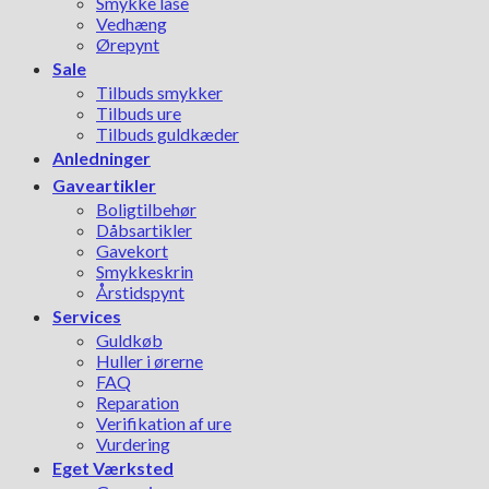
Smykke låse
Vedhæng
Ørepynt
Sale
Tilbuds smykker
Tilbuds ure
Tilbuds guldkæder
Anledninger
Gaveartikler
Boligtilbehør
Dåbsartikler
Gavekort
Smykkeskrin
Årstidspynt
Services
Guldkøb
Huller i ørerne
FAQ
Reparation
Verifikation af ure
Vurdering
Eget Værksted