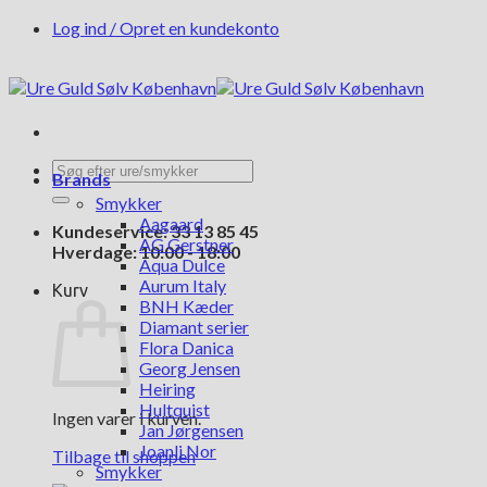
Fortsæt
Log ind / Opret en kundekonto
til
indhold
Søg
Brands
efter:
Smykker
Aagaard
Kundeservice: 33 13 85 45
AG Gerstner
Hverdage: 10:00 - 18:00
Aqua Dulce
Aurum Italy
Kurv
BNH Kæder
Diamant serier
Flora Danica
Georg Jensen
Heiring
Hultquist
Ingen varer i kurven.
Jan Jørgensen
Joanli Nor
Tilbage til shoppen
Smykker