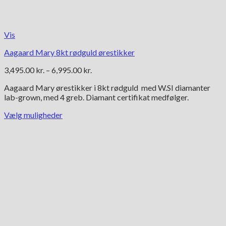
Vis
Aagaard Mary 8kt rødguld ørestikker
Prisinterval:
3,495.00
kr.
–
6,995.00
kr.
3,495.00 kr.
Aagaard Mary ørestikker i 8kt rødguld med W.SI diamanter
til
lab-grown, med 4 greb. Diamant certifikat medfølger.
6,995.00 kr.
Vælg muligheder
Dette
vare
har
flere
varianter.
Mulighederne
kan
vælges
på
varesiden