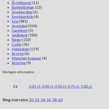
Årstidspynt
(11)
Boligtilbehør
(12)
Smykke låse
(6)
Smykkeskrin
(4)
Ure
(981)
Armbånd
(104)
Gavekort
(5)
Vedhæng
(180)
Ringe
(332)
Collie
(35)
Halskæde
(119)
Broche
(6)
Manchet knapper
(4)
Armring
(9)
Yderligere information
Ct
0,25 ct
,
0,40 ct
,
0,50 ct
,
0,75 ct
,
1,00 ct
Ring størrelse
50
,
52
,
54
,
56
,
58
,
60