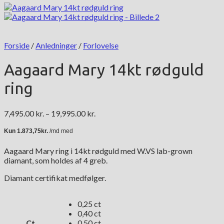
Forside
/
Anledninger
/
Forlovelse
Aagaard Mary 14kt rødguld
ring
Prisinterval:
7,495.00
kr.
–
19,995.00
kr.
7,495.00 kr.
til
19,995.00 kr.
Aagaard Mary ring i 14kt rødguld med W.VS lab-grown
diamant, som holdes af 4 greb.
Diamant certifikat medfølger.
0,25 ct
0,40 ct
Ct
0,50 ct