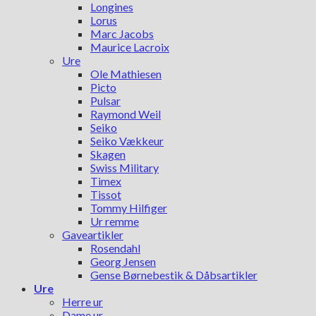
Longines
Lorus
Marc Jacobs
Maurice Lacroix
Ure
Ole Mathiesen
Picto
Pulsar
Raymond Weil
Seiko
Seiko Vækkeur
Skagen
Swiss Military
Timex
Tissot
Tommy Hilfiger
Ur remme
Gaveartikler
Rosendahl
Georg Jensen
Gense Børnebestik & Dåbsartikler
Ure
Herre ur
Dame ur