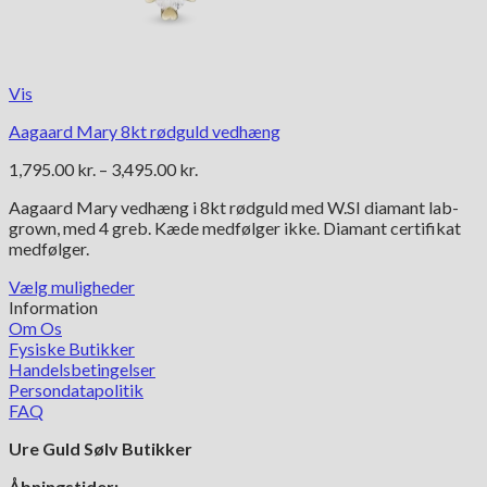
Vis
Aagaard Mary 8kt rødguld vedhæng
Prisinterval:
1,795.00
kr.
–
3,495.00
kr.
1,795.00 kr.
Aagaard Mary vedhæng i 8kt rødguld med W.SI diamant lab-
til
grown, med 4 greb. Kæde medfølger ikke. Diamant certifikat
3,495.00 kr.
medfølger.
Vælg muligheder
Dette
Information
vare
Om Os
har
Fysiske Butikker
flere
Handelsbetingelser
varianter.
Persondatapolitik
Mulighederne
FAQ
kan
Ure Guld Sølv Butikker
vælges
på
Åbningstider: