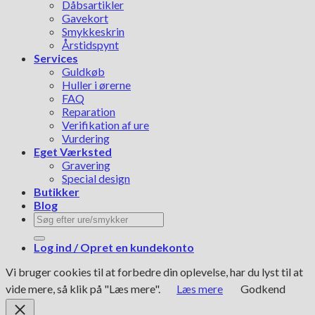
Dåbsartikler
Gavekort
Smykkeskrin
Årstidspynt
Services
Guldkøb
Huller i ørerne
FAQ
Reparation
Verifikation af ure
Vurdering
Eget Værksted
Gravering
Special design
Butikker
Blog
Søg
efter:
Log ind / Opret en kundekonto
Vi bruger cookies til at forbedre din oplevelse, har du lyst til at
vide mere, så klik på "Læs mere".
Læs mere
Godkend