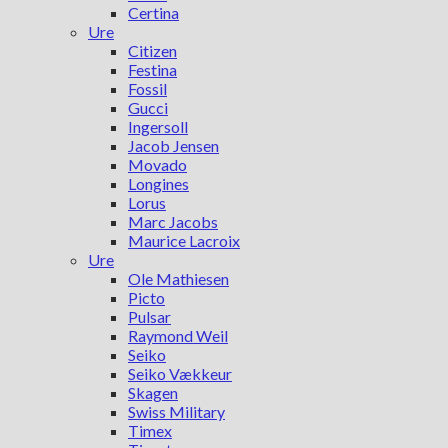
Certina
Ure
Citizen
Festina
Fossil
Gucci
Ingersoll
Jacob Jensen
Movado
Longines
Lorus
Marc Jacobs
Maurice Lacroix
Ure
Ole Mathiesen
Picto
Pulsar
Raymond Weil
Seiko
Seiko Vækkeur
Skagen
Swiss Military
Timex