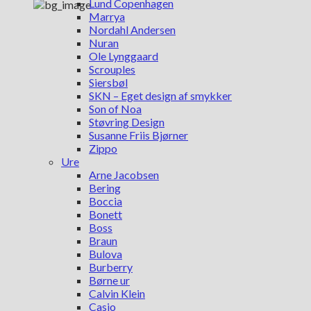
Lund Copenhagen
Marrya
Nordahl Andersen
Nuran
Ole Lynggaard
Scrouples
Siersbøl
SKN – Eget design af smykker
Son of Noa
Støvring Design
Susanne Friis Bjørner
Zippo
Ure
Arne Jacobsen
Bering
Boccia
Bonett
Boss
Braun
Bulova
Burberry
Børne ur
Calvin Klein
Casio