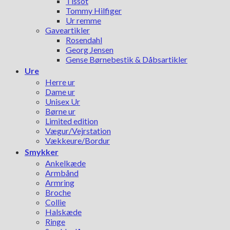
Tissot
Tommy Hilfiger
Ur remme
Gaveartikler
Rosendahl
Georg Jensen
Gense Børnebestik & Dåbsartikler
Ure
Herre ur
Dame ur
Unisex Ur
Børne ur
Limited edition
Vægur/Vejrstation
Vækkeure/Bordur
Smykker
Ankelkæde
Armbånd
Armring
Broche
Collie
Halskæde
Ringe