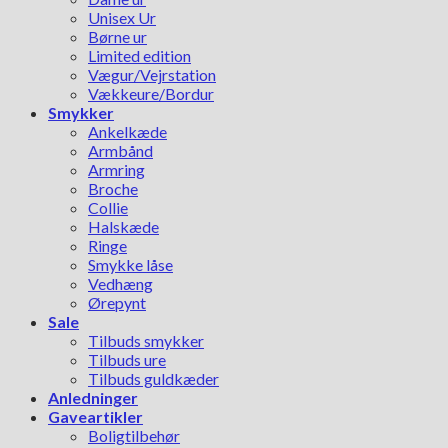
Unisex Ur
Børne ur
Limited edition
Vægur/Vejrstation
Vækkeure/Bordur
Smykker
Ankelkæde
Armbånd
Armring
Broche
Collie
Halskæde
Ringe
Smykke låse
Vedhæng
Ørepynt
Sale
Tilbuds smykker
Tilbuds ure
Tilbuds guldkæder
Anledninger
Gaveartikler
Boligtilbehør