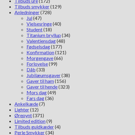
Tilbuds ure
(172)
Tilbuds smykker
(129)
Anledninger
(728)
Jul
(47)
Vielsesringe
(40)
Student
(18)
Titanium bryllup
(34)
Valentiensdag
(48)
Fødselsdag
(177)
Konfirmation
(121)
Morgengave
(66)
Forlovelse
(99)
Dåb
(33)
Jubilæumsgaver
(38)
Gaver til ham
(156)
Gaver til hende
(323)
Mors dag
(49)
Fars dag
(36)
Ankelkæde
(7)
Lighter
(12)
Ørepynt
(371)
Limited edition
(9)
Tilbuds guldkæder
(4)
Perle Smykker
(34)