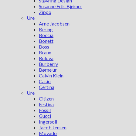
Støvring Design
Susanne Friis Bjørner
Zippo
Ure
Arne Jacobsen
Bering
Boccia
Bonett
Boss
Braun
Bulova
Burberry
Børne ur
Calvin Klein
Casio
Certina
Ure
Citizen
Festina
Fossil
Gucci
Ingersoll
Jacob Jensen
Movado