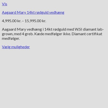
Vis
Aagaard Mary 14kt rødguld vedhæng
Prisinterval:
4,995.00
kr.
–
15,995.00
kr.
4,995.00 kr.
Aagaard Mary vedhæng i 14kt rødguld med W.SI diamant lab-
til
grown, med 4 greb. Kæde medfølger ikke. Diamant certifikat
15,995.00 kr.
medfølger.
Vælg muligheder
Dette
vare
har
flere
varianter.
Mulighederne
kan
vælges
på
varesiden