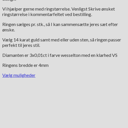
Vi hjælper gerne med ringstørrelse. Venligst Skrive ønsket
ringstørrelse i kommentarfeltet ved bestilling.
Ringen sælges pr. stk., så I kan sammensætte jeres sæt efter
ønske.
Vælg 14 karat guld samt med eller uden sten, så ringen passer
perfekt til jeres stil.
Diamanten er 3x0,01ct i farve wesselton med en klarhed VS
Ringens bredde er 4mm
Vælg muligheder
Dette
vare
har
flere
varianter.
Mulighederne
kan
vælges
på