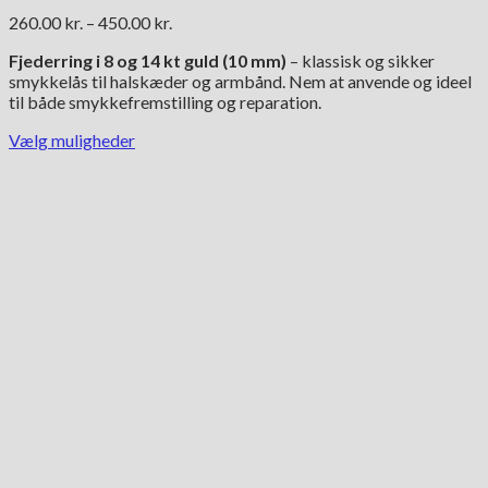
Prisinterval:
260.00
kr.
–
450.00
kr.
260.00 kr.
Fjederring i 8 og 14 kt guld (10 mm)
– klassisk og sikker
til
smykkelås til halskæder og armbånd. Nem at anvende og ideel
450.00 kr.
til både smykkefremstilling og reparation.
Vælg muligheder
Dette
vare
har
flere
varianter.
Mulighederne
kan
vælges
på
varesiden