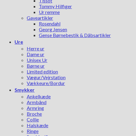
Tissot
Tommy Hilfiger
Ur remme
Gaveartikler
Rosendahl
Georg Jensen
Gense Børnebestik & Dåbsartikler
Ure
Herre ur
Dame ur
Unisex Ur
Børne ur
Limited edition
Vægur/Vejrstation
Vækkeure/Bordur
Smykker
Ankelkæde
Armbånd
Armring
Broche
Collie
Halskæde
Ringe