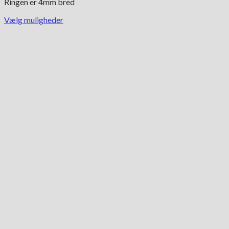
Ringen er 4mm bred
Vælg muligheder
Dette
vare
har
flere
varianter.
Mulighederne
kan
vælges
på
varesiden