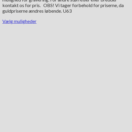
kontakt os for pris. OBS! Vi tager forbehold for priserne, da
guldpriserne ændres løbende. U63
Vælg muligheder
Dette
vare
har
flere
varianter.
Mulighederne
kan
vælges
på
varesiden