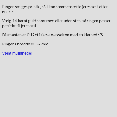
Ringen sælges pr. stk., så I kan sammensætte jeres sæt efter
ønske.
Vælg 14 karat guld samt med eller uden sten, så ringen passer
perfekt til jeres stil.
Diamanten er 0,12ct i farve wesselton med en klarhed VS
Ringens bredde er 5-6mm
Vælg muligheder
Dette
vare
har
flere
varianter.
Mulighederne
kan
vælges
på
varesiden