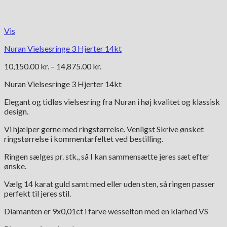
Vis
Nuran Vielsesringe 3 Hjerter 14kt
Prisinterval:
10,150.00
kr.
–
14,875.00
kr.
10,150.00 kr.
Nuran Vielsesringe 3 Hjerter 14kt
til
14,875.00 kr.
Elegant og tidløs vielsesring fra Nuran i høj kvalitet og klassisk
design.
Vi hjælper gerne med ringstørrelse. Venligst Skrive ønsket
ringstørrelse i kommentarfeltet ved bestilling.
Ringen sælges pr. stk., så I kan sammensætte jeres sæt efter
ønske.
Vælg 14 karat guld samt med eller uden sten, så ringen passer
perfekt til jeres stil.
Diamanten er 9x0,01ct i farve wesselton med en klarhed VS