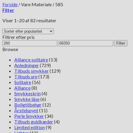
Forside
/
Vare Materiale
/
585
Filter
Sorteret
Viser 1–20 af 82 resultater
efter
popularitet
Filtrer efter pris
Mindste
Højeste
Filter
pris
pris
Browse
Alliance solitaire
(13)
Anledninger
(729)
Tilbuds smykker
(129)
Tilbuds ure
(173)
Solitaire
(16)
Alliance
(8)
Smykkeskrin
(4)
Smykke låse
(6)
Boligtilbehør
(12)
Årstidspynt
(11)
Perle Smykker
(34)
Tilbuds guldkæder
(4)
Limited edition
(9)
Lighter
(12)