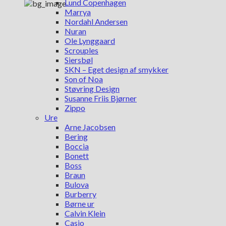
Lund Copenhagen
Marrya
Nordahl Andersen
Nuran
Ole Lynggaard
Scrouples
Siersbøl
SKN – Eget design af smykker
Son of Noa
Støvring Design
Susanne Friis Bjørner
Zippo
Ure
Arne Jacobsen
Bering
Boccia
Bonett
Boss
Braun
Bulova
Burberry
Børne ur
Calvin Klein
Casio