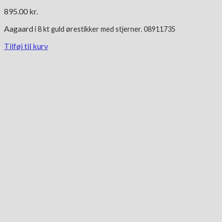
895.00
kr.
Aagaard
i 8 kt g
uld ørestikker med stjerner. 08911735
Tilføj til kurv