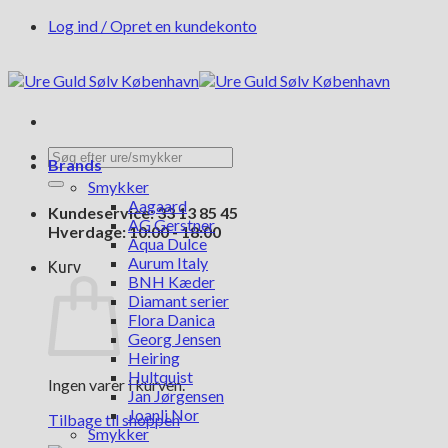
Fortsæt
Log ind / Opret en kundekonto
til
indhold
Søg
Brands
efter:
Smykker
Aagaard
Kundeservice: 33 13 85 45
AG Gerstner
Hverdage: 10:00 - 18:00
Aqua Dulce
Aurum Italy
Kurv
BNH Kæder
Diamant serier
Flora Danica
Georg Jensen
Heiring
Hultquist
Ingen varer i kurven.
Jan Jørgensen
Joanli Nor
Tilbage til shoppen
Smykker