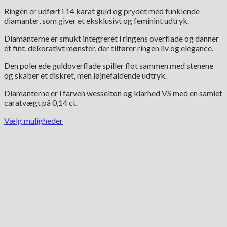
Ringen er udført i 14 karat guld og prydet med funklende
diamanter, som giver et eksklusivt og feminint udtryk.
Diamanterne er smukt integreret i ringens overflade og danner
et fint, dekorativt mønster, der tilfører ringen liv og elegance.
Den polerede guldoverflade spiller flot sammen med stenene
og skaber et diskret, men iøjnefaldende udtryk.
Diamanterne er i farven wesselton og klarhed VS med en samlet
caratvægt på 0,14 ct.
Vælg muligheder
Dette
vare
har
flere
varianter.
Mulighederne
kan
vælges
på
varesiden