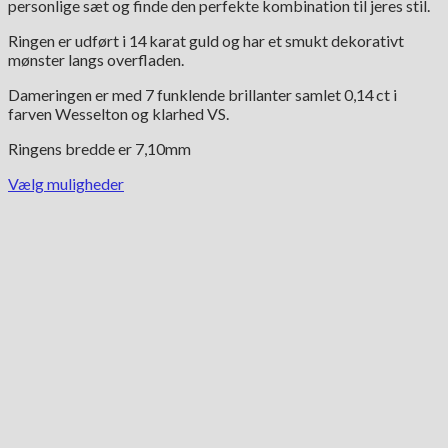
personlige sæt og finde den perfekte kombination til jeres stil.
Ringen er udført i 14 karat guld og har et smukt dekorativt
mønster langs overfladen.
Dameringen er med 7 funklende brillanter samlet 0,14 ct i
farven Wesselton og klarhed VS.
Ringens bredde er 7,10mm
Vælg muligheder
Dette
vare
har
flere
varianter.
Mulighederne
kan
vælges
på
varesiden