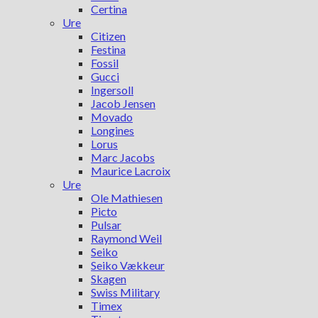
Certina
Ure
Citizen
Festina
Fossil
Gucci
Ingersoll
Jacob Jensen
Movado
Longines
Lorus
Marc Jacobs
Maurice Lacroix
Ure
Ole Mathiesen
Picto
Pulsar
Raymond Weil
Seiko
Seiko Vækkeur
Skagen
Swiss Military
Timex