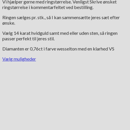
Vi hjælper gerne med ringstørrelse. Venligst Skrive ønsket
ringstørrelse i kommentarfeltet ved bestilling.
Ringen sælges pr. stk., så I kan sammensætte jeres sæt efter
ønske.
Vælg 14 karat hvidguld samt med eller uden sten, så ringen
passer perfekt til jeres stil.
Diamanten er 0,76ct i farve wesselton med en klarhed VS
Vælg muligheder
Dette
vare
har
flere
varianter.
Mulighederne
kan
vælges
på
varesiden