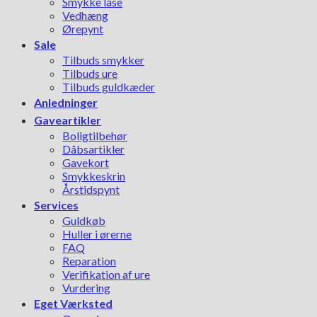
Smykke låse
Vedhæng
Ørepynt
Sale
Tilbuds smykker
Tilbuds ure
Tilbuds guldkæder
Anledninger
Gaveartikler
Boligtilbehør
Dåbsartikler
Gavekort
Smykkeskrin
Årstidspynt
Services
Guldkøb
Huller i ørerne
FAQ
Reparation
Verifikation af ure
Vurdering
Eget Værksted