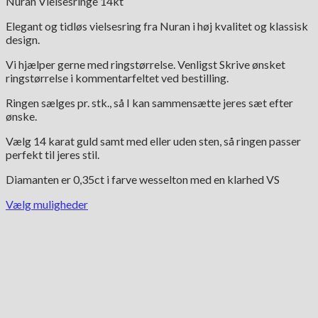
Nuran Vielsesringe 14kt
til
50,675.00 kr.
Elegant og tidløs vielsesring fra Nuran i høj kvalitet og klassisk
design.
Vi hjælper gerne med ringstørrelse. Venligst Skrive ønsket
ringstørrelse i kommentarfeltet ved bestilling.
Ringen sælges pr. stk., så I kan sammensætte jeres sæt efter
ønske.
Vælg 14 karat guld samt med eller uden sten, så ringen passer
perfekt til jeres stil.
Diamanten er 0,35ct i farve wesselton med en klarhed VS
Vælg muligheder
Dette
vare
har
flere
varianter.
Mulighederne
kan
vælges