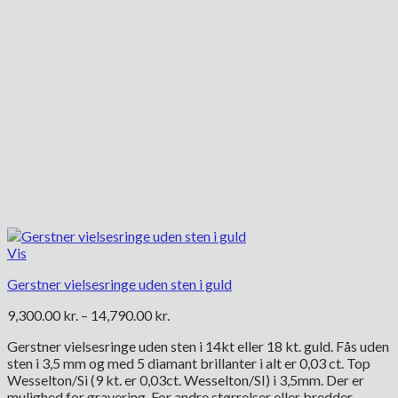
varesiden
Vis
Gerstner vielsesringe uden sten i guld
Prisinterval:
9,300.00
kr.
–
14,790.00
kr.
9,300.00 kr.
Gerstner vielsesringe uden sten i 14kt eller 18 kt. guld. Fås uden
til
sten i 3,5 mm og med 5 diamant brillanter i alt er 0,03 ct. Top
14,790.00 kr.
Wesselton/Si (9 kt. er 0,03ct. Wesselton/SI) i 3,5mm. Der er
mulighed for gravering. For andre størrelser eller bredder