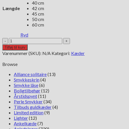
40 cm
Længde
42 cm
45 cm
50 cm
60 cm
Ryd
BNH
Slange
Tilføj til kurv
kæde
Varenummer (SKU):
N/A
Kategori:
Kæder
i
sølv
Browse
antal
Alliance solitaire
(13)
Smykkeskrin
(4)
Smykke låse
(6)
Boligtilbehør
(12)
Årstidspynt
(11)
Perle Smykker
(34)
Tilbuds guldkæder
(4)
Limited edition
(9)
Lighter
(12)
Ankelkæde
(7)
Anledninger
(730)