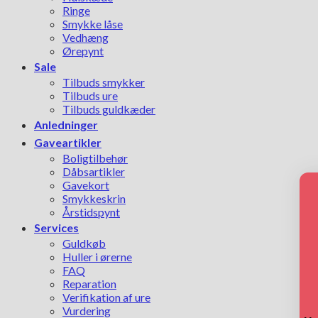
Ringe
Smykke låse
Vedhæng
Ørepynt
Sale
Tilbuds smykker
Tilbuds ure
Tilbuds guldkæder
Anledninger
Gaveartikler
Boligtilbehør
Dåbsartikler
Gavekort
Smykkeskrin
Årstidspynt
Services
Guldkøb
Huller i ørerne
FAQ
Reparation
Verifikation af ure
Vurdering