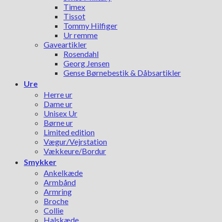
Timex
Tissot
Tommy Hilfiger
Ur remme
Gaveartikler
Rosendahl
Georg Jensen
Gense Børnebestik & Dåbsartikler
Ure
Herre ur
Dame ur
Unisex Ur
Børne ur
Limited edition
Vægur/Vejrstation
Vækkeure/Bordur
Smykker
Ankelkæde
Armbånd
Armring
Broche
Collie
Halskæde