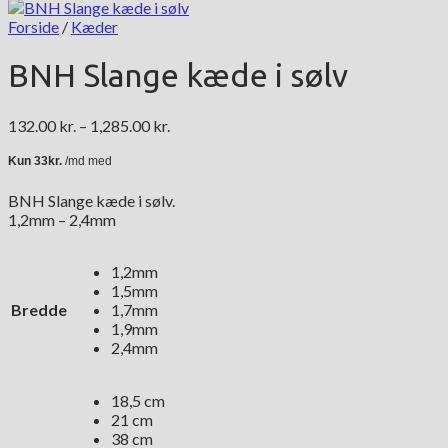
Forside
/
Kæder
BNH Slange kæde i sølv
Prisinterval:
132.00
kr.
–
1,285.00
kr.
132.00 kr.
til
1,285.00 kr.
BNH Slange kæde i sølv.
1,2mm – 2,4mm
1,2mm
1,5mm
Bredde
1,7mm
1,9mm
2,4mm
18,5 cm
21 cm
38 cm