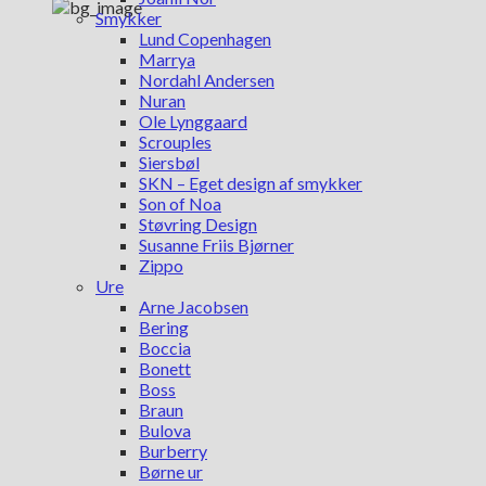
Smykker
Lund Copenhagen
Marrya
Nordahl Andersen
Nuran
Ole Lynggaard
Scrouples
Siersbøl
SKN – Eget design af smykker
Son of Noa
Støvring Design
Susanne Friis Bjørner
Zippo
Ure
Arne Jacobsen
Bering
Boccia
Bonett
Boss
Braun
Bulova
Burberry
Børne ur