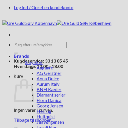
Fortsæt
Log ind / Opret en kundekonto
til
indhold
Søg
efter:
Brands
Kundeservice: 33 13 85 45
Smykker
Hverdage: 10:00 - 18:00
Aagaard
AG Gerstner
Kurv
Aqua Dulce
Aurum Italy
BNH Kæder
Diamant serier
Flora Danica
Georg Jensen
Ingen varer i kurven.
Heiring
Hultquist
Tilbage til shoppen
Jan Jørgensen
Joanli Nor