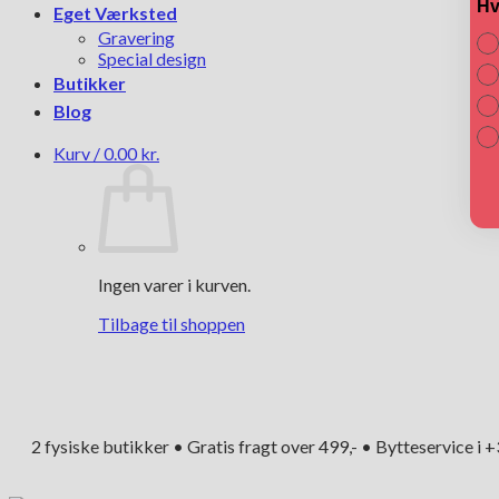
Hv
Eget Værksted
Gravering
Special design
Butikker
Blog
Kurv /
0.00
kr.
Ingen varer i kurven.
Tilbage til shoppen
2 fysiske butikker • Gratis fragt over 499,- • Bytteservice i 