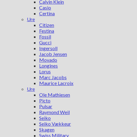
Calvin Klein
Casio
Certina
Ure
Citizen
Festina
Fossil
Gucci
Ingersoll
Jacob Jensen
Movado
Longines
Lorus
Marc Jacobs
Maurice Lacroix
Ure
Ole Mathiesen
Picto
Pulsar
Raymond Weil
Seiko
Seiko Vækkeur
Skagen
Swiss Military