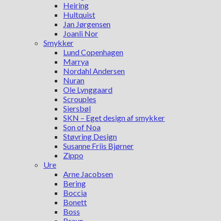
Heiring
Hultquist
Jan Jørgensen
Joanli Nor
Smykker
Lund Copenhagen
Marrya
Nordahl Andersen
Nuran
Ole Lynggaard
Scrouples
Siersbøl
SKN – Eget design af smykker
Son of Noa
Støvring Design
Susanne Friis Bjørner
Zippo
Ure
Arne Jacobsen
Bering
Boccia
Bonett
Boss
Braun