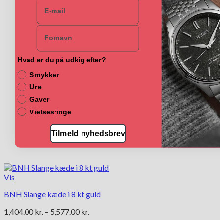
E-mail
Mulighederne
kan
vælges
Navn
på
varesiden
Hvad er du på udkig efter?
Smykker
Ure
Gaver
Vielsesringe
Tilmeld nyhedsbrev
Vis
BNH Slange kæde i 8 kt guld
Prisinterval:
1,404.00
kr.
–
5,577.00
kr.