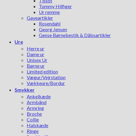
Tissot
Tommy Hilfiger
Ur remme
Gaveartikler
Rosendahl
Georg Jensen
Gense Børnebestik & Dåbsartikler
Ure
Herre ur
Dame ur
Unisex Ur
Børne ur
Limited edition
Vægur/Vejrstation
Vækkeure/Bordur
Smykker
Ankelkæde
Armbånd
Armring
Broche
Collie
Halskæde
Ringe