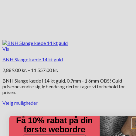
Vis
BNH Slange kæde 14 kt guld
Prisinterval:
2,889.00
kr.
–
11,557.00
kr.
2,889.00 kr.
BNH Slange kæde i 14 kt guld. 0,7mm - 1,6mm OBS! Guld
til
priserne ændre sig løbende og derfor tager vi forbehold for
11,557.00 kr.
prisen.
Vælg muligheder
Dette
vare
Få 10% rabat på din
har
flere
første webordre
varianter.