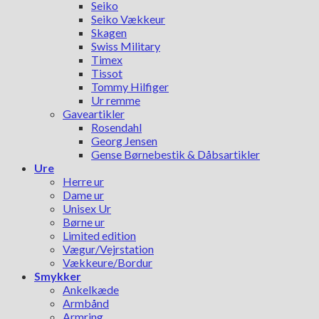
Seiko
Seiko Vækkeur
Skagen
Swiss Military
Timex
Tissot
Tommy Hilfiger
Ur remme
Gaveartikler
Rosendahl
Georg Jensen
Gense Børnebestik & Dåbsartikler
Ure
Herre ur
Dame ur
Unisex Ur
Børne ur
Limited edition
Vægur/Vejrstation
Vækkeure/Bordur
Smykker
Ankelkæde
Armbånd
Armring