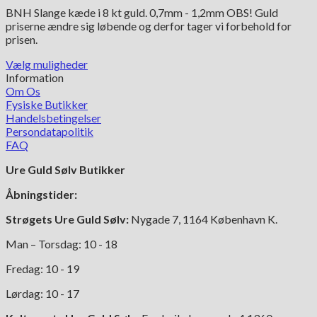
1,404.00 kr.
BNH Slange kæde i 8 kt guld. 0,7mm - 1,2mm OBS! Guld
til
priserne ændre sig løbende og derfor tager vi forbehold for
5,577.00 kr.
prisen.
Vælg muligheder
Dette
Information
vare
Om Os
har
Fysiske Butikker
flere
Handelsbetingelser
varianter.
Persondatapolitik
Mulighederne
FAQ
kan
Ure Guld Sølv Butikker
vælges
på
Åbningstider:
varesiden
Strøgets Ure Guld Sølv:
Nygade 7, 1164 København K.
Man – Torsdag: 10 - 18
Fredag: 10 - 19
Lørdag: 10 - 17