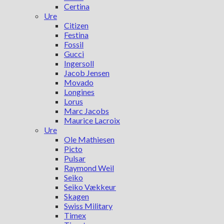
Certina
Ure
Citizen
Festina
Fossil
Gucci
Ingersoll
Jacob Jensen
Movado
Longines
Lorus
Marc Jacobs
Maurice Lacroix
Ure
Ole Mathiesen
Picto
Pulsar
Raymond Weil
Seiko
Seiko Vækkeur
Skagen
Swiss Military
Timex