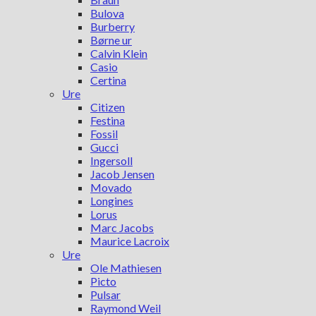
Bulova
Burberry
Børne ur
Calvin Klein
Casio
Certina
Ure
Citizen
Festina
Fossil
Gucci
Ingersoll
Jacob Jensen
Movado
Longines
Lorus
Marc Jacobs
Maurice Lacroix
Ure
Ole Mathiesen
Picto
Pulsar
Raymond Weil