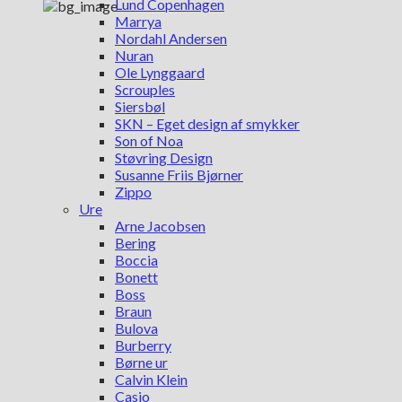
Lund Copenhagen
Marrya
Nordahl Andersen
Nuran
Ole Lynggaard
Scrouples
Siersbøl
SKN – Eget design af smykker
Son of Noa
Støvring Design
Susanne Friis Bjørner
Zippo
Ure
Arne Jacobsen
Bering
Boccia
Bonett
Boss
Braun
Bulova
Burberry
Børne ur
Calvin Klein
Casio