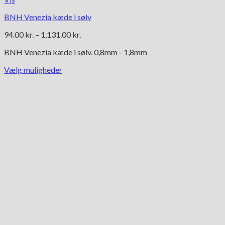
BNH Venezia kæde i sølv
Prisinterval:
94.00
kr.
–
1,131.00
kr.
94.00 kr.
BNH Venezia kæde i sølv. 0,8mm - 1,8mm
til
1,131.00 kr.
Vælg muligheder
Dette
vare
har
flere
varianter.
Mulighederne
kan
vælges
på
varesiden