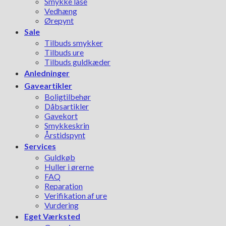
Smykke låse
Vedhæng
Ørepynt
Sale
Tilbuds smykker
Tilbuds ure
Tilbuds guldkæder
Anledninger
Gaveartikler
Boligtilbehør
Dåbsartikler
Gavekort
Smykkeskrin
Årstidspynt
Services
Guldkøb
Huller i ørerne
FAQ
Reparation
Verifikation af ure
Vurdering
Eget Værksted