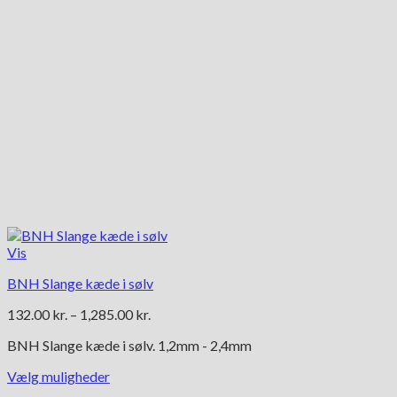
Vis
BNH Slange kæde i sølv
Prisinterval:
132.00
kr.
–
1,285.00
kr.
132.00 kr.
BNH Slange kæde i sølv. 1,2mm - 2,4mm
til
1,285.00 kr.
Vælg muligheder
Dette