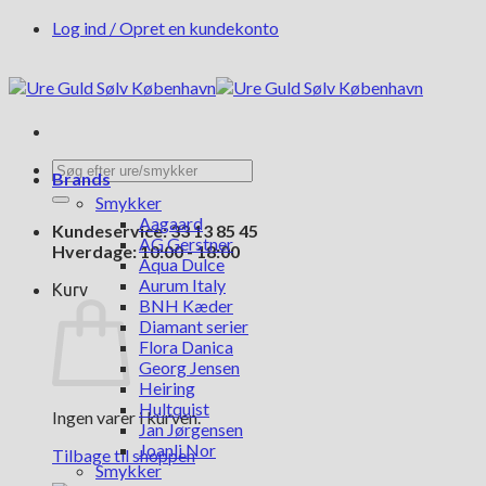
Fortsæt
Log ind / Opret en kundekonto
til
indhold
Søg
Brands
efter:
Smykker
Aagaard
Kundeservice: 33 13 85 45
AG Gerstner
Hverdage: 10:00 - 18:00
Aqua Dulce
Aurum Italy
Kurv
BNH Kæder
Diamant serier
Flora Danica
Georg Jensen
Heiring
Hultquist
Ingen varer i kurven.
Jan Jørgensen
Joanli Nor
Tilbage til shoppen
Smykker