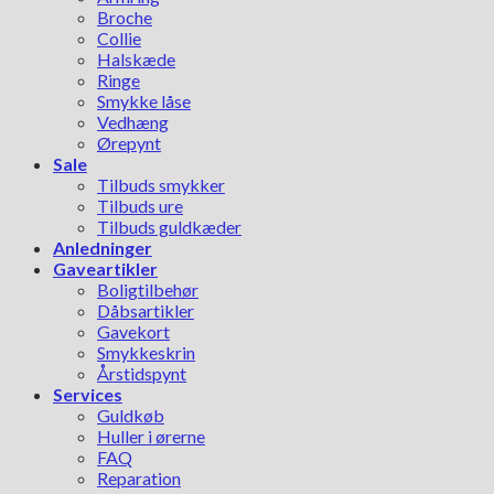
Broche
Collie
Halskæde
Ringe
Smykke låse
Vedhæng
Ørepynt
Sale
Tilbuds smykker
Tilbuds ure
Tilbuds guldkæder
Anledninger
Gaveartikler
Boligtilbehør
Dåbsartikler
Gavekort
Smykkeskrin
Årstidspynt
Services
Guldkøb
Huller i ørerne
FAQ
Reparation