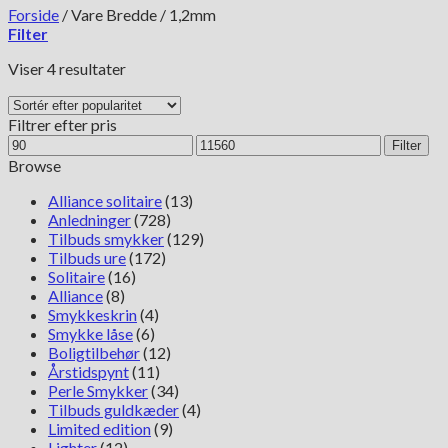
Forside
/
Vare Bredde
/
1,2mm
Filter
Sorteret
Viser 4 resultater
efter
popularitet
Filtrer efter pris
Mindste
Højeste
Filter
pris
pris
Browse
Alliance solitaire
(13)
Anledninger
(728)
Tilbuds smykker
(129)
Tilbuds ure
(172)
Solitaire
(16)
Alliance
(8)
Smykkeskrin
(4)
Smykke låse
(6)
Boligtilbehør
(12)
Årstidspynt
(11)
Perle Smykker
(34)
Tilbuds guldkæder
(4)
Limited edition
(9)
Lighter
(12)