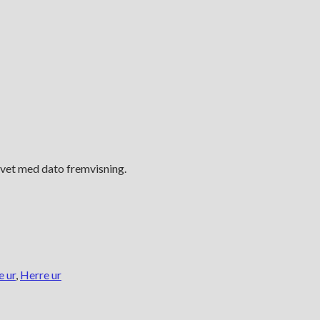
 lavet med dato fremvisning.
 ur
,
Herre ur