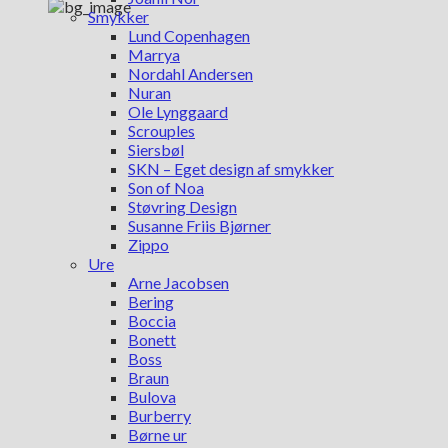
Smykker
Lund Copenhagen
Marrya
Nordahl Andersen
Nuran
Ole Lynggaard
Scrouples
Siersbøl
SKN – Eget design af smykker
Son of Noa
Støvring Design
Susanne Friis Bjørner
Zippo
Ure
Arne Jacobsen
Bering
Boccia
Bonett
Boss
Braun
Bulova
Burberry
Børne ur