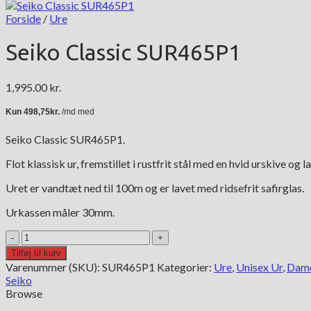
Forside
/
Ure
Seiko Classic SUR465P1
1,995.00
kr.
Seiko Classic SUR465P1.
Flot klassisk ur, fremstillet i rustfrit stål med en hvid urskive og
Uret er vandtæt ned til 100m og er lavet med ridsefrit safirglas.
Urkassen måler 30mm.
Seiko
Classic
Tilføj til kurv
SUR465P1
Varenummer (SKU):
SUR465P1
Kategorier:
Ure
,
Unisex Ur
,
Dame
antal
Seiko
Browse