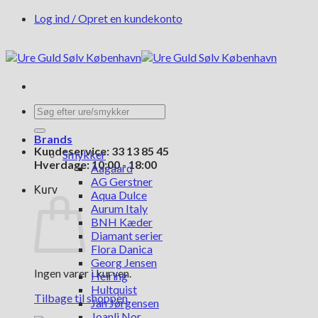
Fortsæt
Log ind / Opret en kundekonto
til
indhold
Søg
efter:
Brands
Kundeservice: 33 13 85 45
Smykker
Hverdage: 10:00 - 18:00
Aagaard
AG Gerstner
Kurv
Aqua Dulce
Aurum Italy
BNH Kæder
Diamant serier
Flora Danica
Georg Jensen
Ingen varer i kurven.
Heiring
Hultquist
Tilbage til shoppen
Jan Jørgensen
Joanli Nor