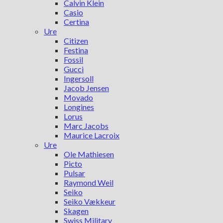
Calvin Klein
Casio
Certina
Ure
Citizen
Festina
Fossil
Gucci
Ingersoll
Jacob Jensen
Movado
Longines
Lorus
Marc Jacobs
Maurice Lacroix
Ure
Ole Mathiesen
Picto
Pulsar
Raymond Weil
Seiko
Seiko Vækkeur
Skagen
Swiss Military