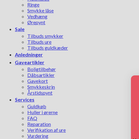
Ringe
Smykke låse
Vedhæng
Ørepynt
Sale
Tilbuds smykker
Tilbuds ure
Tilbuds guldkæder
Anledninger
Gaveartikler
Boligtilbehør
Dåbsartikler
Gavekort
Smykkeskrin
Årstidspynt
Services
Guldkøb
Huller i ørerne
FAQ
Reparation
Verifikation af ure
Vurdering