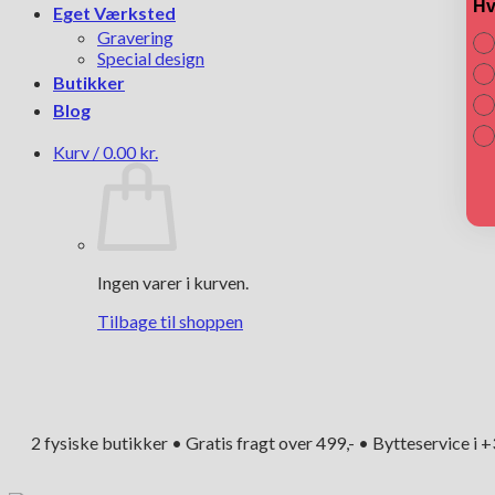
Hv
Eget Værksted
Gravering
Special design
Butikker
Blog
Kurv /
0.00
kr.
Ingen varer i kurven.
Tilbage til shoppen
2 fysiske butikker • Gratis fragt over 499,- • Bytteservice i 