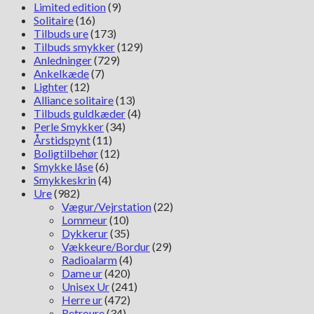
Limited edition
(9)
Solitaire
(16)
Tilbuds ure
(173)
Tilbuds smykker
(129)
Anledninger
(729)
Ankelkæde
(7)
Lighter
(12)
Alliance solitaire
(13)
Tilbuds guldkæder
(4)
Perle Smykker
(34)
Årstidspynt
(11)
Boligtilbehør
(12)
Smykke låse
(6)
Smykkeskrin
(4)
Ure
(982)
Vægur/Vejrstation
(22)
Lommeur
(10)
Dykkerur
(35)
Vækkeure/Bordur
(29)
Radioalarm
(4)
Dame ur
(420)
Unisex Ur
(241)
Herre ur
(472)
Retroure
(34)