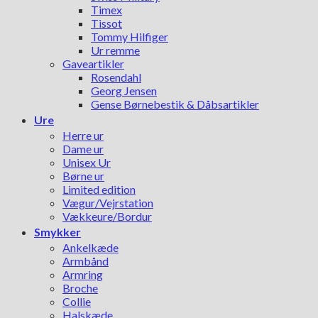
Timex
Tissot
Tommy Hilfiger
Ur remme
Gaveartikler
Rosendahl
Georg Jensen
Gense Børnebestik & Dåbsartikler
Ure
Herre ur
Dame ur
Unisex Ur
Børne ur
Limited edition
Vægur/Vejrstation
Vækkeure/Bordur
Smykker
Ankelkæde
Armbånd
Armring
Broche
Collie
Halskæde